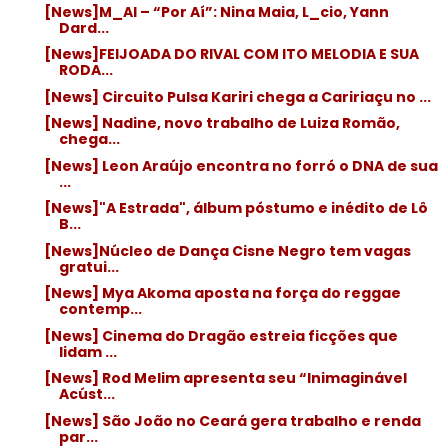
[News]M_AI – “Por Aí”: Nina Maia, L_cio, Yann
Dard...
[News]FEIJOADA DO RIVAL COM ITO MELODIA E SUA
RODA...
[News] Circuito Pulsa Kariri chega a Caririaçu no ...
[News] Nadine, novo trabalho de Luiza Romão,
chega...
[News] Leon Araújo encontra no forró o DNA de sua
...
[News]"A Estrada", álbum póstumo e inédito de Lô
B...
[News]Núcleo de Dança Cisne Negro tem vagas
gratui...
[News] Mya Akoma aposta na força do reggae
contemp...
[News] Cinema do Dragão estreia ficções que
lidam ...
[News] Rod Melim apresenta seu “Inimaginável
Acúst...
[News] São João no Ceará gera trabalho e renda
par...