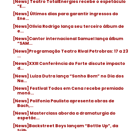
[News] Teatro TotalEnergies recebe o espetáculo
“E...
[News] Últimos dias para garantir ingressos do
Ene...
[News]Olivia Rodrigo lança seu terceiro álbum de
e...
[News]Cantor internacional Samuel lança álbum
“SAM...
[News]Programação Teatro Rival Petrobras: 17 a 23
...
[News]XXIII Conferência do Forte discute impacto
d...
[News] Luiza Dutra lança “Sonho Bom” no Dia dos
Na...
[News] Festival Todos em Cena recebe premiado
monó...
[News] Polifonia Paulista apresenta obras de
Bach,...
[News] Masterclass aborda a dramaturgia do
espetác...
[News]Backstreet Boys lançam “Bottle Up”, da
trilh...