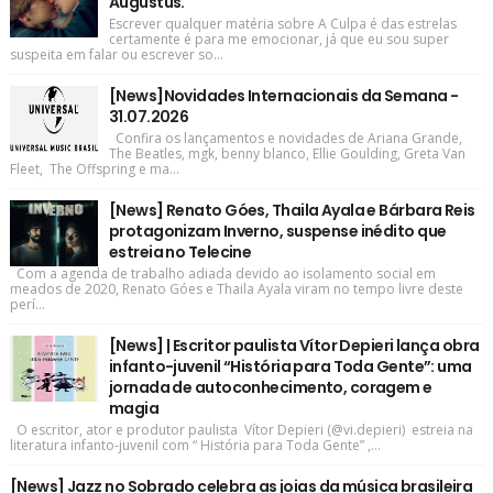
Augustus.
Escrever qualquer matéria sobre A Culpa é das estrelas
certamente é para me emocionar, já que eu sou super
suspeita em falar ou escrever so...
[News]Novidades Internacionais da Semana -
31.07.2026
Confira os lançamentos e novidades de Ariana Grande,
The Beatles, mgk, benny blanco, Ellie Goulding, Greta Van
Fleet, The Offspring e ma...
[News] Renato Góes, Thaila Ayala e Bárbara Reis
protagonizam Inverno, suspense inédito que
estreia no Telecine
Com a agenda de trabalho adiada devido ao isolamento social em
meados de 2020, Renato Góes e Thaila Ayala viram no tempo livre deste
perí...
[News] | Escritor paulista Vítor Depieri lança obra
infanto-juvenil “História para Toda Gente”: uma
jornada de autoconhecimento, coragem e
magia
O escritor, ator e produtor paulista Vítor Depieri (@vi.depieri) estreia na
literatura infanto-juvenil com “ História para Toda Gente” ,...
[News] Jazz no Sobrado celebra as joias da música brasileira