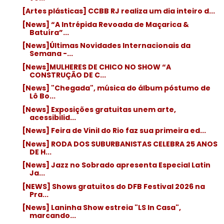
[Artes plásticas] CCBB RJ realiza um dia inteiro d...
[News] “A Intrépida Revoada de Maçarica &
Batuíra”...
[News]Últimas Novidades Internacionais da
Semana -...
[News]MULHERES DE CHICO NO SHOW “A
CONSTRUÇÃO DE C...
[News] "Chegada", música do álbum póstumo de
Lô Bo...
[News] Exposições gratuitas unem arte,
acessibilid...
[News] Feira de Vinil do Rio faz sua primeira ed...
[News] RODA DOS SUBURBANISTAS CELEBRA 25 ANOS
DE H...
[News] Jazz no Sobrado apresenta Especial Latin
Ja...
[NEWS] Shows gratuitos do DFB Festival 2026 na
Pra...
[News] Laninha Show estreia "LS In Casa",
marcando...