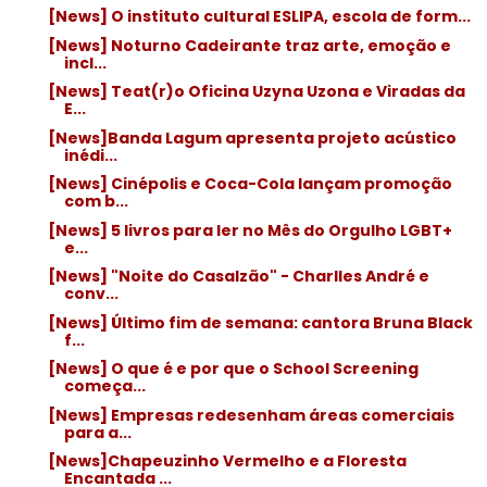
[News] O instituto cultural ESLIPA, escola de form...
[News] Noturno Cadeirante traz arte, emoção e
incl...
[News] Teat(r)o Oficina Uzyna Uzona e Viradas da
E...
[News]Banda Lagum apresenta projeto acústico
inédi...
[News] Cinépolis e Coca-Cola lançam promoção
com b...
[News] 5 livros para ler no Mês do Orgulho LGBT+
e...
[News] "Noite do Casalzão" - Charlles André e
conv...
[News] Último fim de semana: cantora Bruna Black
f...
[News] O que é e por que o School Screening
começa...
[News] Empresas redesenham áreas comerciais
para a...
[News]Chapeuzinho Vermelho e a Floresta
Encantada ...