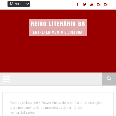
Entretenimento & Cultura
Home
/
Unlabelled
/
[News] Museu do Amanhã abre inscrições
para nova mentoria de moradores de territórios
vulnerabilizados