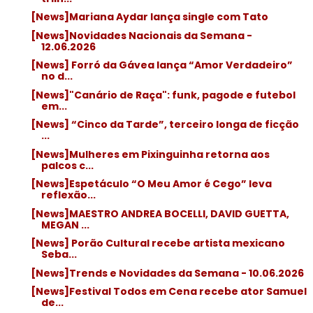
[News]Mariana Aydar lança single com Tato
[News]Novidades Nacionais da Semana -
12.06.2026
[News] Forró da Gávea lança “Amor Verdadeiro”
no d...
[News]"Canário de Raça": funk, pagode e futebol
em...
[News] “Cinco da Tarde”, terceiro longa de ficção
...
[News]Mulheres em Pixinguinha retorna aos
palcos c...
[News]Espetáculo “O Meu Amor é Cego” leva
reflexão...
[News]MAESTRO ANDREA BOCELLI, DAVID GUETTA,
MEGAN ...
[News] Porão Cultural recebe artista mexicano
Seba...
[News]Trends e Novidades da Semana - 10.06.2026
[News]Festival Todos em Cena recebe ator Samuel
de...