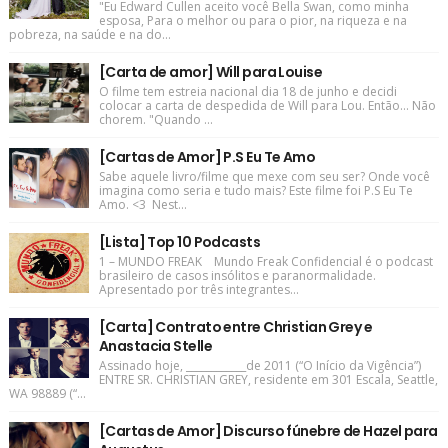
"Eu Edward Cullen aceito você Bella Swan, como minha
esposa, Para o melhor ou para o pior, na riqueza e na
pobreza, na saúde e na do...
[Carta de amor] Will para Louise
O filme tem estreia nacional dia 18 de junho e decidi
colocar a carta de despedida de Will para Lou. Então... Não
chorem. "Quando ...
[Cartas de Amor] P.S Eu Te Amo
Sabe aquele livro/filme que mexe com seu ser? Onde você
imagina como seria e tudo mais? Este filme foi P.S Eu Te
Amo. <3 Nest...
[Lista] Top 10 Podcasts
1 – MUNDO FREAK Mundo Freak Confidencial é o podcast
brasileiro de casos insólitos e paranormalidade.
Apresentado por três integrantes...
[Carta] Contrato entre Christian Grey e
Anastacia Stelle
Assinado hoje, ____________de 2011 (“O Início da Vigência”)
ENTRE SR. CHRISTIAN GREY, residente em 301 Escala, Seattle,
WA 98889 (“...
[Cartas de Amor] Discurso fúnebre de Hazel para