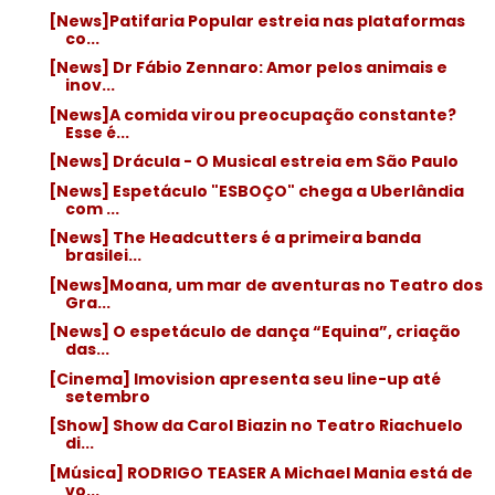
[News]Patifaria Popular estreia nas plataformas
co...
[News] Dr Fábio Zennaro: Amor pelos animais e
inov...
[News]A comida virou preocupação constante?
Esse é...
[News] Drácula - O Musical estreia em São Paulo
[News] Espetáculo "ESBOÇO" chega a Uberlândia
com ...
[News] The Headcutters é a primeira banda
brasilei...
[News]Moana, um mar de aventuras no Teatro dos
Gra...
[News] O espetáculo de dança “Equina”, criação
das...
[Cinema] Imovision apresenta seu line-up até
setembro
[Show] Show da Carol Biazin no Teatro Riachuelo
di...
[Música] RODRIGO TEASER A Michael Mania está de
vo...