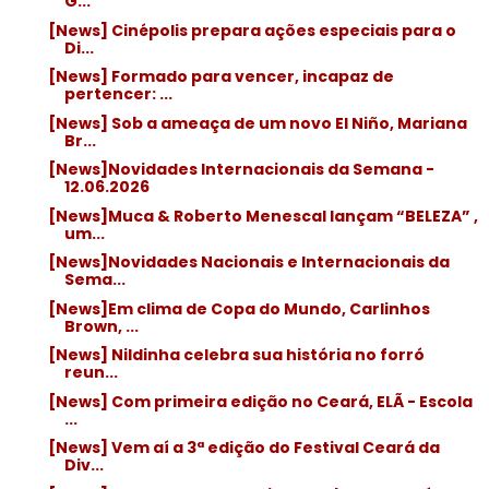
G...
[News] Cinépolis prepara ações especiais para o
Di...
[News] Formado para vencer, incapaz de
pertencer: ...
[News] Sob a ameaça de um novo El Niño, Mariana
Br...
[News]Novidades Internacionais da Semana -
12.06.2026
[News]Muca & Roberto Menescal lançam “BELEZA” ,
um...
[News]Novidades Nacionais e Internacionais da
Sema...
[News]Em clima de Copa do Mundo, Carlinhos
Brown, ...
[News] Nildinha celebra sua história no forró
reun...
[News] Com primeira edição no Ceará, ELÃ - Escola
...
[News] Vem aí a 3ª edição do Festival Ceará da
Div...