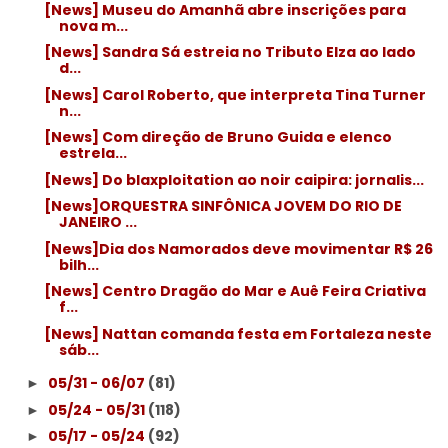
[News] Museu do Amanhã abre inscrições para
nova m...
[News] Sandra Sá estreia no Tributo Elza ao lado
d...
[News] Carol Roberto, que interpreta Tina Turner
n...
[News] Com direção de Bruno Guida e elenco
estrela...
[News] Do blaxploitation ao noir caipira: jornalis...
[News]ORQUESTRA SINFÔNICA JOVEM DO RIO DE
JANEIRO ...
[News]Dia dos Namorados deve movimentar R$ 26
bilh...
[News] Centro Dragão do Mar e Auê Feira Criativa
f...
[News] Nattan comanda festa em Fortaleza neste
sáb...
05/31 - 06/07
(81)
►
05/24 - 05/31
(118)
►
05/17 - 05/24
(92)
►