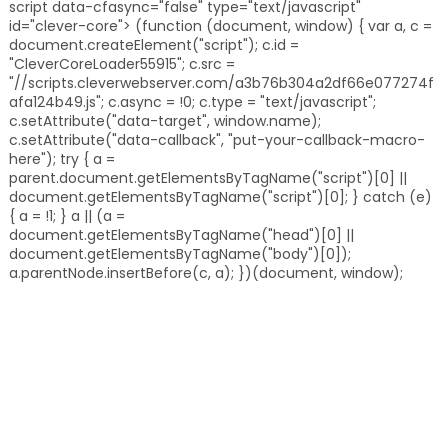
script data-cfasync="false" type="text/javascript"
id="clever-core"> (function (document, window) { var a, c =
document.createElement("script"); c.id =
"CleverCoreLoader55915"; c.src =
"//scripts.cleverwebserver.com/a3b76b304a2df66e077274f
afa124b49.js"; c.async = !0; c.type = "text/javascript";
c.setAttribute("data-target", window.name);
c.setAttribute("data-callback", "put-your-callback-macro-
here"); try { a =
parent.document.getElementsByTagName("script")[0] ||
document.getElementsByTagName("script")[0]; } catch (e)
{ a = !1; } a || (a =
document.getElementsByTagName("head")[0] ||
document.getElementsByTagName("body")[0]);
a.parentNode.insertBefore(c, a); })(document, window);