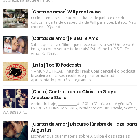
pobreza, na saúde e na do...
[Carta de amor] Will para Louise
O filme tem estreia nacional dia 18 de junho e decidi
colocar a carta de despedida de Will para Lou. Então... Não
chorem. "Quando ...
[Cartas de Amor] P.S Eu Te Amo
Sabe aquele livro/filme que mexe com seu ser? Onde você
imagina como seria e tudo mais? Este filme foi P.S Eu Te
Amo. <3 Nest...
[Lista] Top 10 Podcasts
1 – MUNDO FREAK Mundo Freak Confidencial é o podcast
brasileiro de casos insólitos e paranormalidade.
Apresentado por três integrantes...
[Carta] Contrato entre Christian Grey e
Anastacia Stelle
Assinado hoje, ____________de 2011 (“O Início da Vigência”)
ENTRE SR. CHRISTIAN GREY, residente em 301 Escala, Seattle,
WA 98889 (“...
[Cartas de Amor] Discurso fúnebre de Hazel para
Augustus.
Escrever qualquer matéria sobre A Culpa é das estrelas