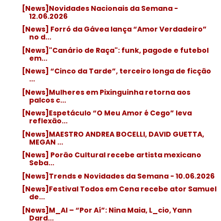
[News]Novidades Nacionais da Semana -
12.06.2026
[News] Forró da Gávea lança “Amor Verdadeiro”
no d...
[News]"Canário de Raça": funk, pagode e futebol
em...
[News] “Cinco da Tarde”, terceiro longa de ficção
...
[News]Mulheres em Pixinguinha retorna aos
palcos c...
[News]Espetáculo “O Meu Amor é Cego” leva
reflexão...
[News]MAESTRO ANDREA BOCELLI, DAVID GUETTA,
MEGAN ...
[News] Porão Cultural recebe artista mexicano
Seba...
[News]Trends e Novidades da Semana - 10.06.2026
[News]Festival Todos em Cena recebe ator Samuel
de...
[News]M_AI – “Por Aí”: Nina Maia, L_cio, Yann
Dard...