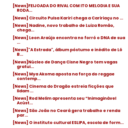
[News]FEIJOADA DO RIVAL COM ITO MELODIA E SUA
RODA...
[News] Circuito Pulsa Kariri chega a Caririaçu no ...
[News] Nadine, novo trabalho de Luiza Romão,
chega...
[News] Leon Araújo encontra no forró o DNA de sua
...
[News]"A Estrada", álbum póstumo e inédito de Lô
B...
[News]Núcleo de Dança Cisne Negro tem vagas
gratui...
[News] Mya Akoma aposta na força do reggae
contemp...
[News] Cinema do Dragão estreia ficções que
lidam ...
[News] Rod Melim apresenta seu “Inimaginável
Acúst...
[News] São João no Ceará gera trabalho e renda
par...
[News] O instituto cultural ESLIPA, escola de form...