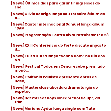
[News] Últimos dias para garantir ingressos do
Ene...
[News]Olivia Rodrigo lança seu terceiro álbum de
e...
[News]Cantor internacional Samuel lança álbum
“SAM...
[News]Programação Teatro Rival Petrobras: 17 a 23
...
[News]XXIII Conferência do Forte discute impacto
d...
[News] Luiza Dutra lança “Sonho Bom” no Dia dos
Na...
[News] Festival Todos em Cena recebe premiado
monó...
[News] Polifonia Paulista apresenta obras de
Bach,...
[News] Masterclass aborda a dramaturgia do
espetác...
[News]Backstreet Boys lançam “Bottle Up”, da
trilh...
[News]Mariana Aydar lança single com Tato