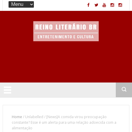
Entretenimento & Cultura
Home
/
Unlabelled
/
[News]A comida virou preocupação
constante? Esse é um alerta para uma relação adoecida com a
alimentação