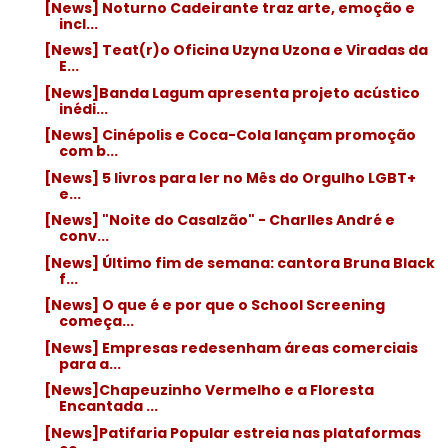
[News] Noturno Cadeirante traz arte, emoção e
incl...
[News] Teat(r)o Oficina Uzyna Uzona e Viradas da
E...
[News]Banda Lagum apresenta projeto acústico
inédi...
[News] Cinépolis e Coca-Cola lançam promoção
com b...
[News] 5 livros para ler no Mês do Orgulho LGBT+
e...
[News] "Noite do Casalzão" - Charlles André e
conv...
[News] Último fim de semana: cantora Bruna Black
f...
[News] O que é e por que o School Screening
começa...
[News] Empresas redesenham áreas comerciais
para a...
[News]Chapeuzinho Vermelho e a Floresta
Encantada ...
[News]Patifaria Popular estreia nas plataformas