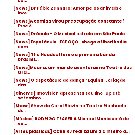
co...
[News] Dr Fábio Zennaro: Amor pelos animais e
inov...
[News]A comida virou preocupação constante?
Esse é...
[News] Drácula - O Musical estreia em São Paulo
[News] Espetáculo "ESBOÇO" chega a Uberlândia
com ...
[News] The Headcutters é a primeira banda
brasilei...
[News]Moana, um mar de aventuras no Teatro dos
Gra...
[News] O espetáculo de dança “Equina”, criação
das...
[Cinema] Imovision apresenta seu line-up até
setembro
[Show] Show da Carol Biazin no Teatro Riachuelo
di...
[Música] RODRIGO TEASER A Michael Mania está de
vo...
[Artes plásticas] CCBB RJ realiza um dia inteiro d...