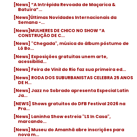
[News] “A Intrépida Revoada de Maçarica &
Batuíra”...
[News]Últimas Novidades Internacionais da
Semana -...
[News]MULHERES DE CHICO NO SHOW “A
CONSTRUÇÃO DE C...
[News] "Chegada", música do álbum póstumo de
Lô Bo...
[News] Exposições gratuitas unem arte,
acessibilid...
[News] Feira de Vinil do Rio faz sua primeira ed...
[News] RODA DOS SUBURBANISTAS CELEBRA 25 ANOS
DE H...
[News] Jazz no Sobrado apresenta Especial Latin
Ja...
[NEWS] Shows gratuitos do DFB Festival 2026 na
Pra...
[News] Laninha Show estreia "LS In Casa",
marcando...
[News] Museu do Amanhã abre inscrições para
nova m...