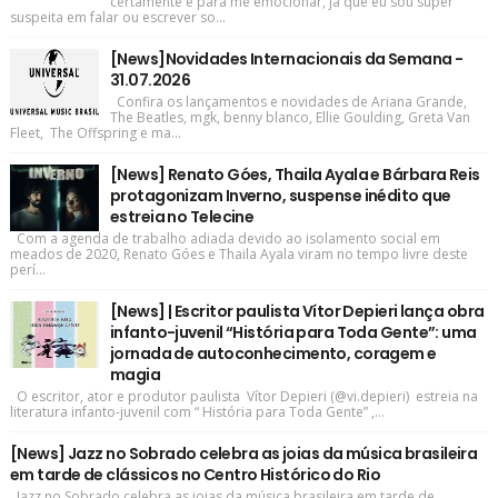
certamente é para me emocionar, já que eu sou super
suspeita em falar ou escrever so...
[News]Novidades Internacionais da Semana -
31.07.2026
Confira os lançamentos e novidades de Ariana Grande,
The Beatles, mgk, benny blanco, Ellie Goulding, Greta Van
Fleet, The Offspring e ma...
[News] Renato Góes, Thaila Ayala e Bárbara Reis
protagonizam Inverno, suspense inédito que
estreia no Telecine
Com a agenda de trabalho adiada devido ao isolamento social em
meados de 2020, Renato Góes e Thaila Ayala viram no tempo livre deste
perí...
[News] | Escritor paulista Vítor Depieri lança obra
infanto-juvenil “História para Toda Gente”: uma
jornada de autoconhecimento, coragem e
magia
O escritor, ator e produtor paulista Vítor Depieri (@vi.depieri) estreia na
literatura infanto-juvenil com “ História para Toda Gente” ,...
[News] Jazz no Sobrado celebra as joias da música brasileira
em tarde de clássicos no Centro Histórico do Rio
Jazz no Sobrado celebra as joias da música brasileira em tarde de