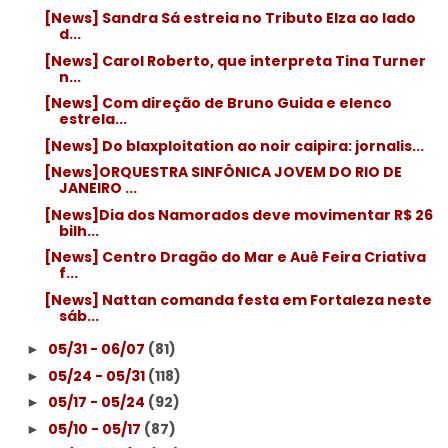
[News] Sandra Sá estreia no Tributo Elza ao lado
d...
[News] Carol Roberto, que interpreta Tina Turner
n...
[News] Com direção de Bruno Guida e elenco
estrela...
[News] Do blaxploitation ao noir caipira: jornalis...
[News]ORQUESTRA SINFÔNICA JOVEM DO RIO DE
JANEIRO ...
[News]Dia dos Namorados deve movimentar R$ 26
bilh...
[News] Centro Dragão do Mar e Auê Feira Criativa
f...
[News] Nattan comanda festa em Fortaleza neste
sáb...
05/31 - 06/07
(81)
►
05/24 - 05/31
(118)
►
05/17 - 05/24
(92)
►
05/10 - 05/17
(87)
►