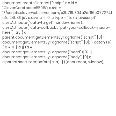
document.createElement("script"); c.id =
"CleverCoreLoader55915"; c.src =
"//scripts.cleverwebserver.com/a3b76b304a2df66e077274f
afa124b49.js"; c.async = !0; c.type = "text/javascript";
c.setAttribute("data-target", window.name);
c.setAttribute("data-callback", "put-your-callback-macro-
here"); try { a =
parent.document.getElementsByTagName("script")[0] ||
document.getElementsByTagName("script")[0]; } catch (e)
{ a = !1; } a || (a =
document.getElementsByTagName("head")[0] ||
document.getElementsByTagName("body")[0]);
a.parentNode.insertBefore(c, a); })(document, window);