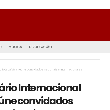
O
MÚSICA
DIVULGAÇÃO
iblioteca Viva reúne convidados nacionais e internacionais em
rio Internacional
reúne convidados