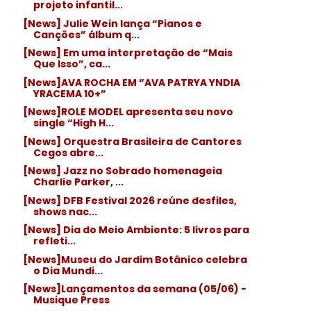
projeto infantil...
[News] Julie Wein lança “Pianos e
Canções” álbum q...
[News] Em uma interpretação de “Mais
Que Isso”, ca...
[News]AVA ROCHA EM “AVA PATRYA YNDIA
YRACEMA 10+”
[News]ROLE MODEL apresenta seu novo
single “High H...
[News] Orquestra Brasileira de Cantores
Cegos abre...
[News] Jazz no Sobrado homenageia
Charlie Parker, ...
[News] DFB Festival 2026 reúne desfiles,
shows nac...
[News] Dia do Meio Ambiente: 5 livros para
refleti...
[News]Museu do Jardim Botânico celebra
o Dia Mundi...
[News]Lançamentos da semana (05/06) -
Musique Press