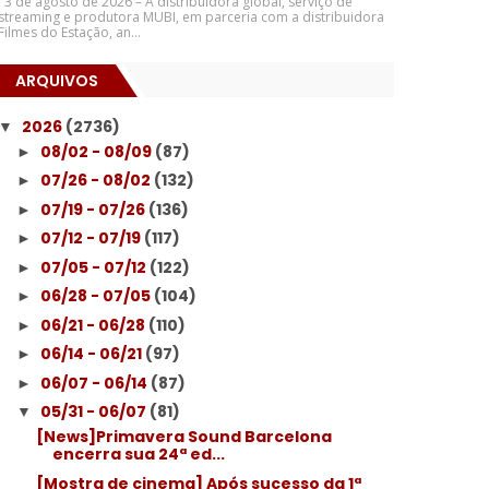
3 de agosto de 2026 – A distribuidora global, serviço de
streaming e produtora MUBI, em parceria com a distribuidora
Filmes do Estação, an...
ARQUIVOS
2026
(2736)
▼
08/02 - 08/09
(87)
►
07/26 - 08/02
(132)
►
07/19 - 07/26
(136)
►
07/12 - 07/19
(117)
►
07/05 - 07/12
(122)
►
06/28 - 07/05
(104)
►
06/21 - 06/28
(110)
►
06/14 - 06/21
(97)
►
06/07 - 06/14
(87)
►
05/31 - 06/07
(81)
▼
[News]Primavera Sound Barcelona
encerra sua 24ª ed...
[Mostra de cinema] Após sucesso da 1ª