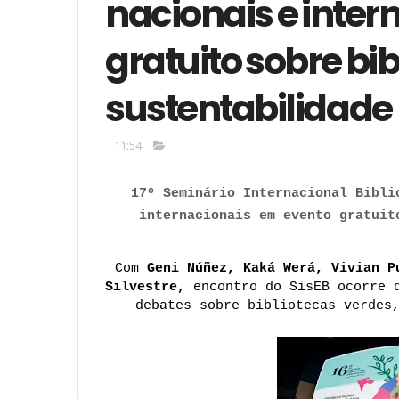
nacionais e inte
gratuito sobre bib
sustentabilidade
11:54
17º Seminário Internacional Bibli
internacionais em evento gratuit
Com
 Geni Núñez, Kaká Werá, Vivian P
Silvestre, 
encontro do SisEB ocorre d
debates sobre bibliotecas verdes