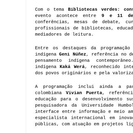
Com o tema 
Bibliotecas verdes: con
evento acontece entre 
9 e 11 de
conferências, mesas de debate, cur
profissionais de bibliotecas, educad
mediadores de leitura.
Entre os destaques da programação 
indígena 
Geni Núñez
, referência no d
pensamento indígena contemporân
indígena 
Kaká Werá
, reconhecido int
dos povos originários e pela valoriz
A programação inclui ainda a par
colombiana
 Vivian Puerta
, referênci
educação para o desenvolvimento su
pesquisadora da Universidade Humbo
interface entre informação e meio a
especialista internacional em inova
públicas, com atuação em projetos li