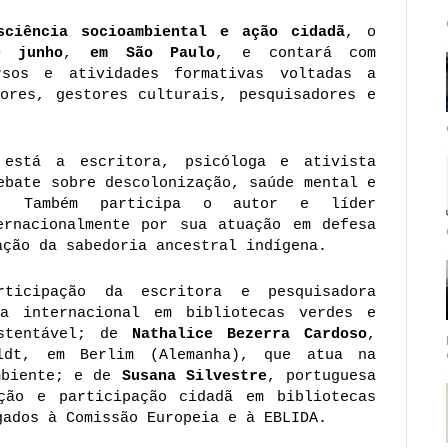
sciência socioambiental e ação cidadã
, o 
 junho
, 
em São Paulo
, e contará com 
sos e atividades formativas voltadas a 
ores, gestores culturais, pesquisadores e 
está a escritora, psicóloga e ativista 
ebate sobre descolonização, saúde mental e 
eo. Também participa o autor e líder 
ernacionalmente por sua atuação em defesa 
ação da sabedoria ancestral indígena.
ticipação da escritora e pesquisadora 
a internacional em bibliotecas verdes e 
stentável; de 
Nathalice Bezerra Cardoso
, 
ldt, em Berlim (Alemanha), que atua na 
mbiente; e de 
Susana Silvestre
, portuguesa 
ção e participação cidadã em bibliotecas 
gados à Comissão Europeia e à EBLIDA.