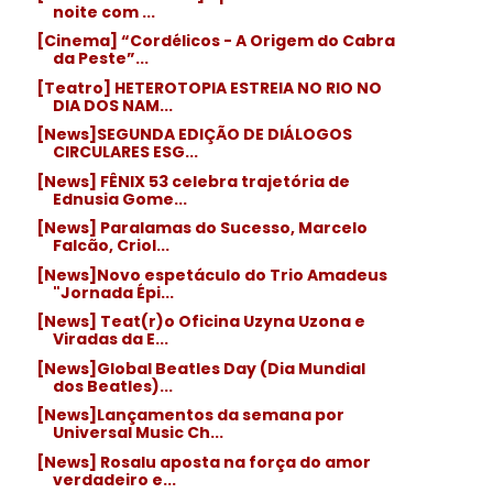
noite com ...
[Cinema] “Cordélicos - A Origem do Cabra
da Peste”...
[Teatro] HETEROTOPIA ESTREIA NO RIO NO
DIA DOS NAM...
[News]SEGUNDA EDIÇÃO DE DIÁLOGOS
CIRCULARES ESG...
[News] FÊNIX 53 celebra trajetória de
Ednusia Gome...
[News] Paralamas do Sucesso, Marcelo
Falcão, Criol...
[News]Novo espetáculo do Trio Amadeus
"Jornada Épi...
[News] Teat(r)o Oficina Uzyna Uzona e
Viradas da E...
[News]Global Beatles Day (Dia Mundial
dos Beatles)...
[News]Lançamentos da semana por
Universal Music Ch...
[News] Rosalu aposta na força do amor
verdadeiro e...