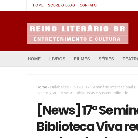
HOME
SOBRE O BLOG
CONTATO
Entretenimento & Cultura
HOME
LIVROS
FILMES
SÉRIES
TEATR
Home
/
Unlabelled
/
[News] 17º Seminário Internacional B
evento gratuito sobre bibliotecas e sustentabilidade
[News] 17º Seminá
Biblioteca Viva 