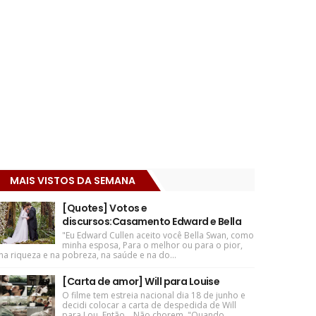
MAIS VISTOS DA SEMANA
[Quotes] Votos e
discursos:Casamento Edward e Bella
"Eu Edward Cullen aceito você Bella Swan, como
minha esposa, Para o melhor ou para o pior,
na riqueza e na pobreza, na saúde e na do...
[Carta de amor] Will para Louise
O filme tem estreia nacional dia 18 de junho e
decidi colocar a carta de despedida de Will
para Lou. Então... Não chorem. "Quando ...