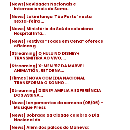
[News]Novidades Nacionais e
Internacionais da Sema...
[News] Lakini lança ‘Tão Perto’ nesta
sexta-feira ...
[News] Ministério da Saúde seleciona
Hospital Infa...
[News] Festival “Todos em Cena” oferece
oficinas g...
[Streaming] O HULU NO DISNEY+
TRANSMITIRÁ AO VIVO,...
[Streaming] X-MEN ’97 DA MARVEL
ANIMATION, RETORNA...
[Filmes] NOVA COMÉDIA NACIONAL
TRANSFORMA O SONHO ...
[Streaming] DISNEY AMPLIA A EXPERIÊNCIA
DOS ASSINA...
[News]Lançamentos da semana (05/06) -
Musique Press
[News] Sobrado da Cidade celebra o Dia
Nacional do...
[News] Além dos palcos do Maneva: