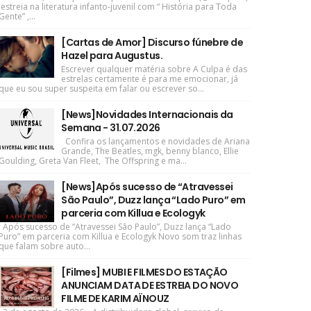
estreia na literatura infanto-juvenil com “ História para Toda
Gente” ,...
[Cartas de Amor] Discurso fúnebre de
Hazel para Augustus.
Escrever qualquer matéria sobre A Culpa é das
estrelas certamente é para me emocionar, já
que eu sou super suspeita em falar ou escrever so...
[News]Novidades Internacionais da
Semana - 31.07.2026
Confira os lançamentos e novidades de Ariana
Grande, The Beatles, mgk, benny blanco, Ellie
Goulding, Greta Van Fleet, The Offspring e ma...
[News]Após sucesso de “Atravessei
São Paulo”, Duzz lança “Lado Puro” em
parceria com Killua e Ecologyk
Após sucesso de “Atravessei São Paulo”, Duzz lança “Lado
Puro” em parceria com Killua e Ecologyk Novo som traz linhas
que falam sobre auto...
[Filmes] MUBI E FILMES DO ESTAÇÃO
ANUNCIAM DATA DE ESTREIA DO NOVO
FILME DE KARIM AÏNOUZ