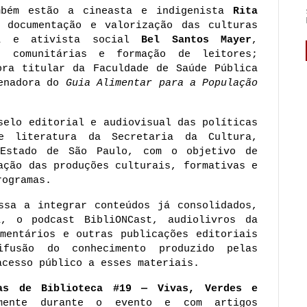
mbém estão a cineasta e indigenista 
Rita 
 documentação e valorização das culturas 
ra e ativista social 
Bel Santos Mayer
, 
s comunitárias e formação de leitores; 
ora titular da Faculdade de Saúde Pública 
enadora do 
Guia Alimentar para a População 
selo editorial e audiovisual das políticas 
e literatura da Secretaria da Cultura, 
Estado de São Paulo, com o objetivo de 
ação das produções culturais, formativas e 
rogramas.
ssa a integrar conteúdos já consolidados, 
, o podcast BibliONCast, audiolivros da 
mentários e outras publicações editoriais 
fusão do conhecimento produzido pelas 
acesso público a esses materiais.
as de Biblioteca #19 — Vivas, Verdes e 
amente durante o evento e com artigos 