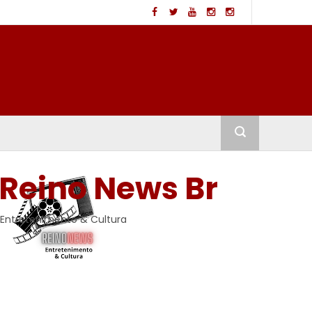
Reino News Br
Entretenimento & Cultura