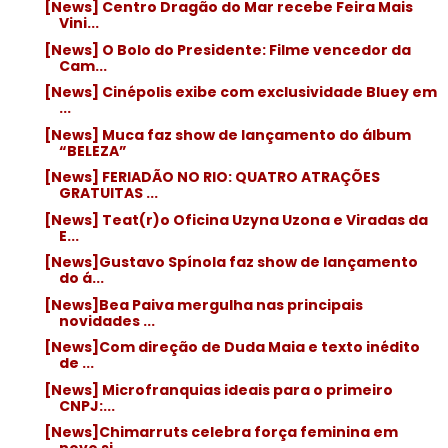
[News] Centro Dragão do Mar recebe Feira Mais
Vini...
[News] O Bolo do Presidente: Filme vencedor da
Cam...
[News] Cinépolis exibe com exclusividade Bluey em
...
[News] Muca faz show de lançamento do álbum
“BELEZA”
[News] FERIADÃO NO RIO: QUATRO ATRAÇÕES
GRATUITAS ...
[News] Teat(r)o Oficina Uzyna Uzona e Viradas da
E...
[News]Gustavo Spínola faz show de lançamento
do á...
[News]Bea Paiva mergulha nas principais
novidades ...
[News]Com direção de Duda Maia e texto inédito
de ...
[News] Microfranquias ideais para o primeiro
CNPJ:...
[News]Chimarruts celebra força feminina em