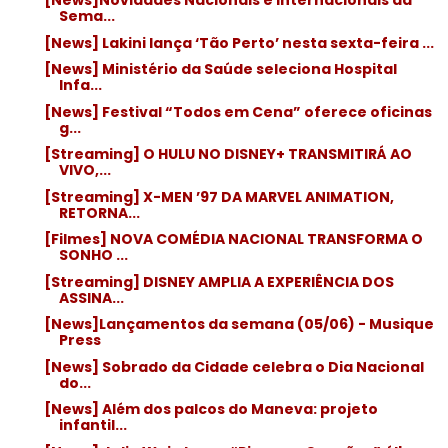
[News]Novidades Nacionais e Internacionais da
Sema...
[News] Lakini lança ‘Tão Perto’ nesta sexta-feira ...
[News] Ministério da Saúde seleciona Hospital
Infa...
[News] Festival “Todos em Cena” oferece oficinas
g...
[Streaming] O HULU NO DISNEY+ TRANSMITIRÁ AO
VIVO,...
[Streaming] X-MEN ’97 DA MARVEL ANIMATION,
RETORNA...
[Filmes] NOVA COMÉDIA NACIONAL TRANSFORMA O
SONHO ...
[Streaming] DISNEY AMPLIA A EXPERIÊNCIA DOS
ASSINA...
[News]Lançamentos da semana (05/06) - Musique
Press
[News] Sobrado da Cidade celebra o Dia Nacional
do...
[News] Além dos palcos do Maneva: projeto
infantil...