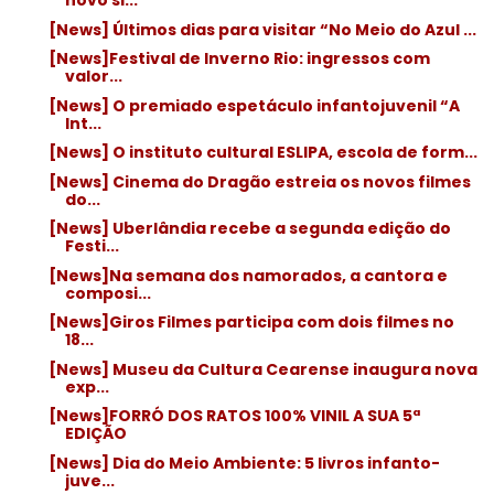
novo si...
[News] Últimos dias para visitar “No Meio do Azul ...
[News]Festival de Inverno Rio: ingressos com
valor...
[News] O premiado espetáculo infantojuvenil “A
Int...
[News] O instituto cultural ESLIPA, escola de form...
[News] Cinema do Dragão estreia os novos filmes
do...
[News] Uberlândia recebe a segunda edição do
Festi...
[News]Na semana dos namorados, a cantora e
composi...
[News]Giros Filmes participa com dois filmes no
18...
[News] Museu da Cultura Cearense inaugura nova
exp...
[News]FORRÓ DOS RATOS 100% VINIL A SUA 5ª
EDIÇÃO
[News] Dia do Meio Ambiente: 5 livros infanto-
juve...