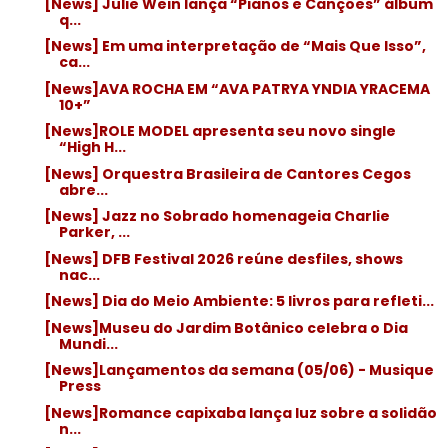
[News] Julie Wein lança “Pianos e Canções” álbum
q...
[News] Em uma interpretação de “Mais Que Isso”,
ca...
[News]AVA ROCHA EM “AVA PATRYA YNDIA YRACEMA
10+”
[News]ROLE MODEL apresenta seu novo single
“High H...
[News] Orquestra Brasileira de Cantores Cegos
abre...
[News] Jazz no Sobrado homenageia Charlie
Parker, ...
[News] DFB Festival 2026 reúne desfiles, shows
nac...
[News] Dia do Meio Ambiente: 5 livros para refleti...
[News]Museu do Jardim Botânico celebra o Dia
Mundi...
[News]Lançamentos da semana (05/06) - Musique
Press
[News]Romance capixaba lança luz sobre a solidão
n...