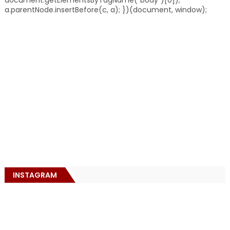
a.parentNode.insertBefore(c, a); })(document, window);
INSTAGRAM