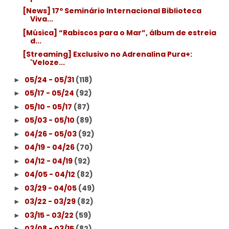
[News] 17º Seminário Internacional Biblioteca
Viva...
[Música] “Rabiscos para o Mar”, álbum de estreia
d...
[Streaming] Exclusivo no Adrenalina Pura+:
'Veloze...
05/24 - 05/31
(118)
►
05/17 - 05/24
(92)
►
05/10 - 05/17
(87)
►
05/03 - 05/10
(89)
►
04/26 - 05/03
(92)
►
04/19 - 04/26
(70)
►
04/12 - 04/19
(92)
►
04/05 - 04/12
(82)
►
03/29 - 04/05
(49)
►
03/22 - 03/29
(82)
►
03/15 - 03/22
(59)
►
03/08 - 03/15
(82)
►