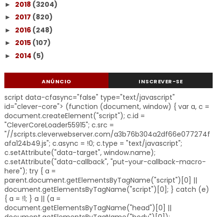
2018
(3204)
►
2017
(820)
►
2016
(248)
►
2015
(107)
►
2014
(5)
►
ANÚNCIO
INSCREVER-SE
script data-cfasync="false" type="text/javascript"
id="clever-core"> (function (document, window) { var a, c =
document.createElement("script"); c.id =
"CleverCoreLoader55915"; c.src =
"//scripts.cleverwebserver.com/a3b76b304a2df66e077274f
afa124b49.js"; c.async = !0; c.type = "text/javascript";
c.setAttribute("data-target", window.name);
c.setAttribute("data-callback", "put-your-callback-macro-
here"); try { a =
parent.document.getElementsByTagName("script")[0] ||
document.getElementsByTagName("script")[0]; } catch (e)
{ a = !1; } a || (a =
document.getElementsByTagName("head")[0] ||
document.getElementsByTagName("body")[0]);