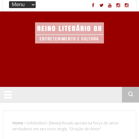
Entretenimento & Cultura
Home
/
Unlabelled
/
[News] Rosalu aposta na força do amor
verdadeiro em seu novo single, “Oração de Amor”