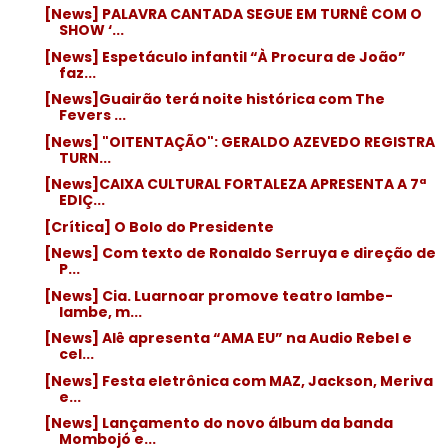
[News] PALAVRA CANTADA SEGUE EM TURNÊ COM O
SHOW ‘...
[News] Espetáculo infantil “À Procura de João”
faz...
[News]Guairão terá noite histórica com The
Fevers ...
[News] "OITENTAÇÃO": GERALDO AZEVEDO REGISTRA
TURN...
[News]CAIXA CULTURAL FORTALEZA APRESENTA A 7ª
EDIÇ...
[Crítica] O Bolo do Presidente
[News] Com texto de Ronaldo Serruya e direção de
P...
[News] Cia. Luarnoar promove teatro lambe-
lambe, m...
[News] Alê apresenta “AMA EU” na Audio Rebel e
cel...
[News] Festa eletrônica com MAZ, Jackson, Meriva
e...
[News] Lançamento do novo álbum da banda
Mombojó e...