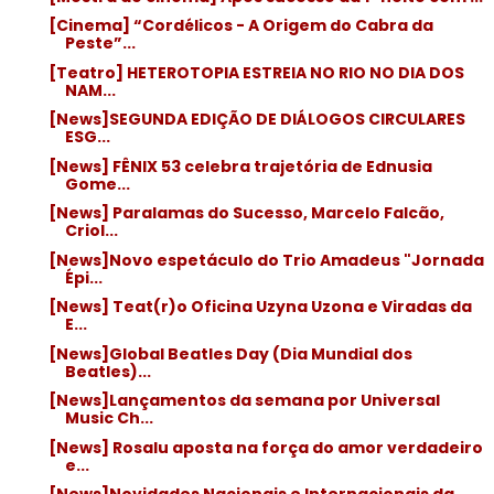
[Cinema] “Cordélicos - A Origem do Cabra da
Peste”...
[Teatro] HETEROTOPIA ESTREIA NO RIO NO DIA DOS
NAM...
[News]SEGUNDA EDIÇÃO DE DIÁLOGOS CIRCULARES
ESG...
[News] FÊNIX 53 celebra trajetória de Ednusia
Gome...
[News] Paralamas do Sucesso, Marcelo Falcão,
Criol...
[News]Novo espetáculo do Trio Amadeus "Jornada
Épi...
[News] Teat(r)o Oficina Uzyna Uzona e Viradas da
E...
[News]Global Beatles Day (Dia Mundial dos
Beatles)...
[News]Lançamentos da semana por Universal
Music Ch...
[News] Rosalu aposta na força do amor verdadeiro
e...