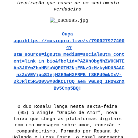
inspiração que nasce de um sentimento 
verdadeiro 
Ouça 
aquihttps://musicpro.live/s/790027977400
4?
utm_source=ig&utm_medium=social&utm_cont
ent=link_in_bio&fbclid=PAZXh0bgNhZW0CMTE
Ac3J0YwZhcHBfaWQPOTM2NjE5NzQzMzkyNDU5AAG
nzZcVEVjpcSIejMZE9mHXFRPB_f8KPd9mNIxV-
2kJRlt5RwO0ywY0dKCLTQQ_aem_VGLsQ_IROW2nX
Bv5Cmp5BQ!
O duo Rosalu lança nesta sexta-feira 
(05) o single “Oração de Amor”, nova 
faixa que chega às plataformas digitais 
com uma mensagem sobre amor, conexão e 
companheirismo. Formado por Rosana de 
Holanda e Lucas Costa, o casal apresenta 