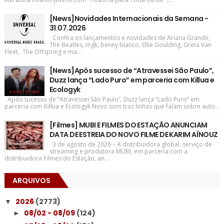
[News]Novidades Internacionais da Semana -
31.07.2026
Confira os lançamentos e novidades de Ariana Grande,
The Beatles, mgk, benny blanco, Ellie Goulding, Greta Van
Fleet, The Offspring e ma...
[News]Após sucesso de “Atravessei São Paulo”,
Duzz lança “Lado Puro” em parceria com Killua e
Ecologyk
Após sucesso de “Atravessei São Paulo”, Duzz lança “Lado Puro” em
parceria com Killua e Ecologyk Novo som traz linhas que falam sobre auto...
[Filmes] MUBI E FILMES DO ESTAÇÃO ANUNCIAM
DATA DE ESTREIA DO NOVO FILME DE KARIM AÏNOUZ
3 de agosto de 2026 – A distribuidora global, serviço de
streaming e produtora MUBI, em parceria com a
distribuidora Filmes do Estação, an...
ARQUIVOS
2026
(2773)
▼
08/02 - 08/09
(124)
►