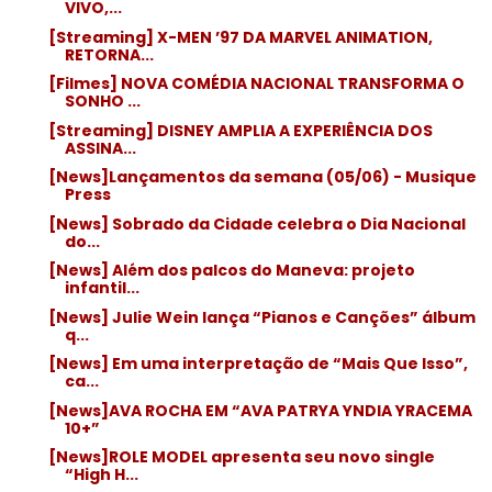
VIVO,...
[Streaming] X-MEN ’97 DA MARVEL ANIMATION,
RETORNA...
[Filmes] NOVA COMÉDIA NACIONAL TRANSFORMA O
SONHO ...
[Streaming] DISNEY AMPLIA A EXPERIÊNCIA DOS
ASSINA...
[News]Lançamentos da semana (05/06) - Musique
Press
[News] Sobrado da Cidade celebra o Dia Nacional
do...
[News] Além dos palcos do Maneva: projeto
infantil...
[News] Julie Wein lança “Pianos e Canções” álbum
q...
[News] Em uma interpretação de “Mais Que Isso”,
ca...
[News]AVA ROCHA EM “AVA PATRYA YNDIA YRACEMA
10+”
[News]ROLE MODEL apresenta seu novo single
“High H...