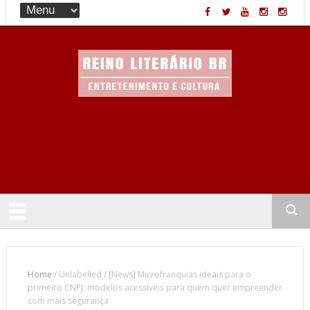
Entretenimento & Cultura
Home
/
Unlabelled
/
[News] Microfranquias ideais para o
primeiro CNPJ: modelos acessíveis para quem quer empreender
com mais segurança