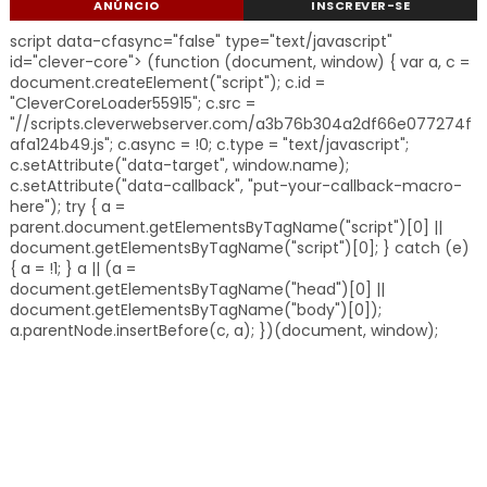
ANÚNCIO
INSCREVER-SE
script data-cfasync="false" type="text/javascript"
id="clever-core"> (function (document, window) { var a, c =
document.createElement("script"); c.id =
"CleverCoreLoader55915"; c.src =
"//scripts.cleverwebserver.com/a3b76b304a2df66e077274f
afa124b49.js"; c.async = !0; c.type = "text/javascript";
c.setAttribute("data-target", window.name);
c.setAttribute("data-callback", "put-your-callback-macro-
here"); try { a =
parent.document.getElementsByTagName("script")[0] ||
document.getElementsByTagName("script")[0]; } catch (e)
{ a = !1; } a || (a =
document.getElementsByTagName("head")[0] ||
document.getElementsByTagName("body")[0]);
a.parentNode.insertBefore(c, a); })(document, window);