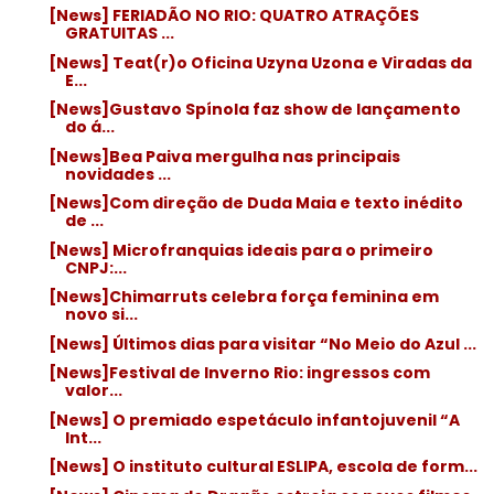
[News] FERIADÃO NO RIO: QUATRO ATRAÇÕES
GRATUITAS ...
[News] Teat(r)o Oficina Uzyna Uzona e Viradas da
E...
[News]Gustavo Spínola faz show de lançamento
do á...
[News]Bea Paiva mergulha nas principais
novidades ...
[News]Com direção de Duda Maia e texto inédito
de ...
[News] Microfranquias ideais para o primeiro
CNPJ:...
[News]Chimarruts celebra força feminina em
novo si...
[News] Últimos dias para visitar “No Meio do Azul ...
[News]Festival de Inverno Rio: ingressos com
valor...
[News] O premiado espetáculo infantojuvenil “A
Int...
[News] O instituto cultural ESLIPA, escola de form...