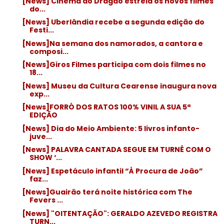
[News] Cinema do Dragão estreia os novos filmes
do...
[News] Uberlândia recebe a segunda edição do
Festi...
[News]Na semana dos namorados, a cantora e
composi...
[News]Giros Filmes participa com dois filmes no
18...
[News] Museu da Cultura Cearense inaugura nova
exp...
[News]FORRÓ DOS RATOS 100% VINIL A SUA 5ª
EDIÇÃO
[News] Dia do Meio Ambiente: 5 livros infanto-
juve...
[News] PALAVRA CANTADA SEGUE EM TURNÊ COM O
SHOW ‘...
[News] Espetáculo infantil “À Procura de João”
faz...
[News]Guairão terá noite histórica com The
Fevers ...
[News] "OITENTAÇÃO": GERALDO AZEVEDO REGISTRA
TURN...