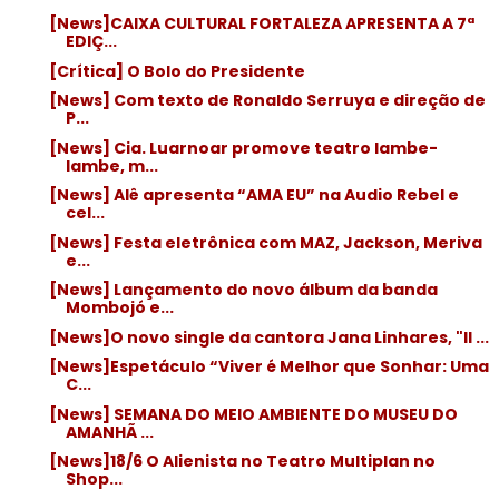
[News]CAIXA CULTURAL FORTALEZA APRESENTA A 7ª
EDIÇ...
[Crítica] O Bolo do Presidente
[News] Com texto de Ronaldo Serruya e direção de
P...
[News] Cia. Luarnoar promove teatro lambe-
lambe, m...
[News] Alê apresenta “AMA EU” na Audio Rebel e
cel...
[News] Festa eletrônica com MAZ, Jackson, Meriva
e...
[News] Lançamento do novo álbum da banda
Mombojó e...
[News]O novo single da cantora Jana Linhares, "Il ...
[News]Espetáculo “Viver é Melhor que Sonhar: Uma
C...
[News] SEMANA DO MEIO AMBIENTE DO MUSEU DO
AMANHÃ ...
[News]18/6 O Alienista no Teatro Multiplan no
Shop...