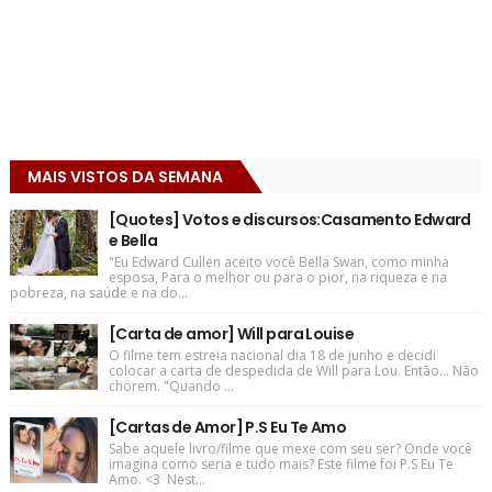
MAIS VISTOS DA SEMANA
[Quotes] Votos e discursos:Casamento Edward
e Bella
"Eu Edward Cullen aceito você Bella Swan, como minha
esposa, Para o melhor ou para o pior, na riqueza e na
pobreza, na saúde e na do...
[Carta de amor] Will para Louise
O filme tem estreia nacional dia 18 de junho e decidi
colocar a carta de despedida de Will para Lou. Então... Não
chorem. "Quando ...
[Cartas de Amor] P.S Eu Te Amo
Sabe aquele livro/filme que mexe com seu ser? Onde você
imagina como seria e tudo mais? Este filme foi P.S Eu Te
Amo. <3 Nest...