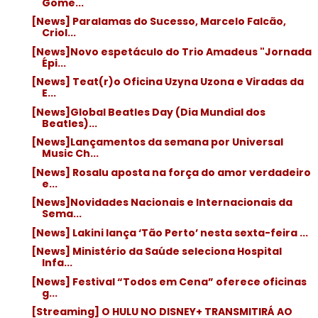
Gome...
[News] Paralamas do Sucesso, Marcelo Falcão,
Criol...
[News]Novo espetáculo do Trio Amadeus "Jornada
Épi...
[News] Teat(r)o Oficina Uzyna Uzona e Viradas da
E...
[News]Global Beatles Day (Dia Mundial dos
Beatles)...
[News]Lançamentos da semana por Universal
Music Ch...
[News] Rosalu aposta na força do amor verdadeiro
e...
[News]Novidades Nacionais e Internacionais da
Sema...
[News] Lakini lança ‘Tão Perto’ nesta sexta-feira ...
[News] Ministério da Saúde seleciona Hospital
Infa...
[News] Festival “Todos em Cena” oferece oficinas
g...
[Streaming] O HULU NO DISNEY+ TRANSMITIRÁ AO