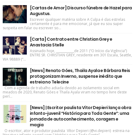
[Cartas de Amor] Discurso fúnebre de Hazel para
Augustus.
Escrever qualquer matéria sobre A Culpa é das estrelas
certamente é para me emocionar, já que eu sou super
suspeita em falar ou escrever so...
[Carta] Contrato entre Christian Grey e
Anastacia Stelle
Assinado hoje, ____________de 2011 (“O Início da Vigência”)
ENTRE SR. CHRISTIAN GREY, residente em 301 Escala, Seattle,
WA 98889 (“...
[News] Renato Góes, Thaila Ayala e Bárbara Reis
protagonizam Inverno, suspense inédito que
estreia no Telecine
Com a agenda de trabalho adiada devido ao isolamento social em
meados de 2020, Renato Góes e Thaila Ayala viram no tempo livre deste
perí...
[News] | Escritor paulista Vítor Depieri lança obra
infanto-juvenil “História para Toda Gente”: uma
jornada de autoconhecimento, coragem e
magia
O escritor, ator e produtor paulista Vítor Depieri (@vi.depieri) estreia na
literatura infanto-juvenil com “ História para Toda Gente” ,...