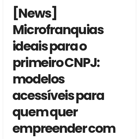
[News]
Microfranquias
ideais para o
primeiro CNPJ:
modelos
acessíveis para
quem quer
empreender com