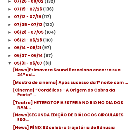
07/26 - 08/02
(132)
►
07/19 - 07/26
(136)
►
07/12 - 07/19
(117)
►
07/05 - 07/12
(122)
►
06/28 - 07/05
(104)
►
06/21 - 06/28
(110)
►
06/14 - 06/21
(97)
►
06/07 - 06/14
(87)
►
05/31 - 06/07
(81)
▼
[News]Primavera Sound Barcelona encerra sua
24ª ed...
[Mostra de cinema] Após sucesso da 1ª noite com ...
[Cinema] “Cordélicos - A Origem do Cabra da
Peste”...
[Teatro] HETEROTOPIA ESTREIA NO RIO NO DIA DOS
NAM...
[News]SEGUNDA EDIÇÃO DE DIÁLOGOS CIRCULARES
ESG...
[News] FÊNIX 53 celebra trajetória de Ednusia