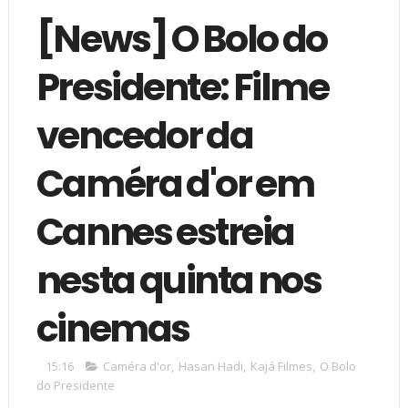
[News] O Bolo do
Presidente: Filme
vencedor da
Caméra d'or em
Cannes estreia
nesta quinta nos
cinemas
15:16
Caméra d'or
,
Hasan Hadi
,
Kajá Filmes
,
O Bolo
do Presidente