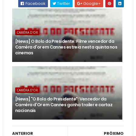
Facebook
Twitter
Google+
CAMÉRA D'OR
[News] O Bolo do Presidente: Filme vencedor da
Caméra d'or em Cannes estreia nesta quinta nos
cinemas
CAMÉRA D’OR
[News] "O Bolo do Presidente": Vencedor da
Caméra d'Or em Cannes ganha trailer e cartaz
nacionais
ANTERIOR
PRÓXIMO