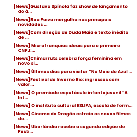
[News]Gustavo Spínola faz show de lançamento
do á...
[News]Bea Paiva mergulha nas principais
novidades ...
[News]Com direção de Duda Maia e texto inédito
de ...
[News] Microfranquias ideais para o primeiro
CNPJ:...
[News]Chimarruts celebra força feminina em
novo si...
[News] Últimos dias para visitar “No Meio do Azul ...
[News]Festival de Inverno Rio: ingressos com
valor...
[News] O premiado espetáculo infantojuvenil “A
Int...
[News] O instituto cultural ESLIPA, escola de form...
[News] Cinema do Dragão estreia os novos filmes
do...
[News] Uberlândia recebe a segunda edição do
Festi...