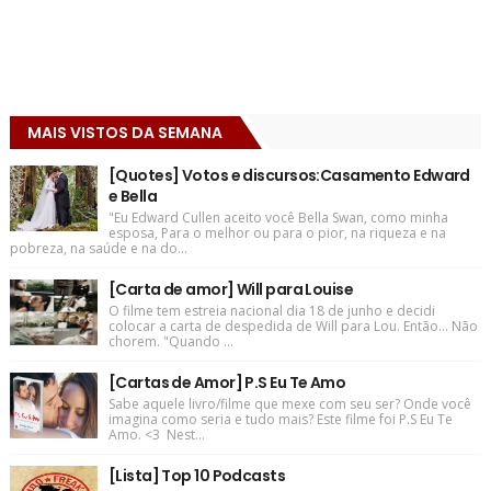
MAIS VISTOS DA SEMANA
[Quotes] Votos e discursos:Casamento Edward
e Bella
"Eu Edward Cullen aceito você Bella Swan, como minha
esposa, Para o melhor ou para o pior, na riqueza e na
pobreza, na saúde e na do...
[Carta de amor] Will para Louise
O filme tem estreia nacional dia 18 de junho e decidi
colocar a carta de despedida de Will para Lou. Então... Não
chorem. "Quando ...
[Cartas de Amor] P.S Eu Te Amo
Sabe aquele livro/filme que mexe com seu ser? Onde você
imagina como seria e tudo mais? Este filme foi P.S Eu Te
Amo. <3 Nest...
[Lista] Top 10 Podcasts