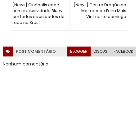
[News] Cinépolis exibe
[News] Centro Dragão do
com exclusividade Bluey
Mar recebe Feira Mais
em todas as unidades da
Vinil neste domingo
rede no Brasil
POST
COMENTÁRIO
BLOGGER
DISQUS
FACEBOOK
Nenhum comentário