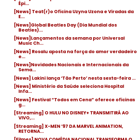
Épi...
[News] Teat(r)o Oficina Uzyna Uzona e Viradas da
E...
[News]Global Beatles Day (Dia Mundial dos
Beatles)...
[News]Lançamentos da semana por Universal
Music Ch...
[News] Rosalu aposta na força do amor verdadeiro
e...
[News]Novidades Nacionais e Internacionais da
Sema...
[News] Lakini lança ‘Tão Perto’ nesta sexta-feira ...
[News] Ministério da Saúde seleciona Hospital
Infa...
[News] Festival “Todos em Cena” oferece oficinas
g...
[Streaming] O HULU NO DISNEY+ TRANSMITIRÁ AO
VIVO,...
[Streaming] X-MEN ’97 DA MARVEL ANIMATION,
RETORNA...
[Filmes] NOVA COMÉDIA NACIONAL TRANSFORMA O