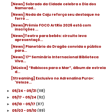
[News] Sobrado da Cidade celebra o Dia dos
Namorad...
[News] Noda de Caju reforça seu destaque no
forró ...
[News]Prêmio FOCO ArtRio 2026 está com
inscrições ...
[News]Teatro para bebês: circuito leva
apresentaçõ...
[News] Planetário do Dragão convida o público
para...
[News] 17º Seminário Internacional Biblioteca
Viva...
[Música] “Rabiscos para o Mar”, álbum de estreia
d...
[Streaming] Exclusivo no Adrenalina Pura+:
'Veloze...
05/24 - 05/31
(118)
►
05/17 - 05/24
(92)
►
05/10 - 05/17
(87)
►
05/03 - 05/10
(89)
►