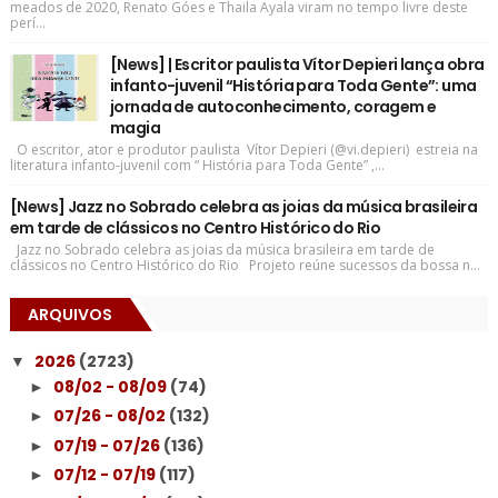
meados de 2020, Renato Góes e Thaila Ayala viram no tempo livre deste
perí...
[News] | Escritor paulista Vítor Depieri lança obra
infanto-juvenil “História para Toda Gente”: uma
jornada de autoconhecimento, coragem e
magia
O escritor, ator e produtor paulista Vítor Depieri (@vi.depieri) estreia na
literatura infanto-juvenil com “ História para Toda Gente” ,...
[News] Jazz no Sobrado celebra as joias da música brasileira
em tarde de clássicos no Centro Histórico do Rio
Jazz no Sobrado celebra as joias da música brasileira em tarde de
clássicos no Centro Histórico do Rio Projeto reúne sucessos da bossa n...
ARQUIVOS
2026
(2723)
▼
08/02 - 08/09
(74)
►
07/26 - 08/02
(132)
►
07/19 - 07/26
(136)
►
07/12 - 07/19
(117)
►