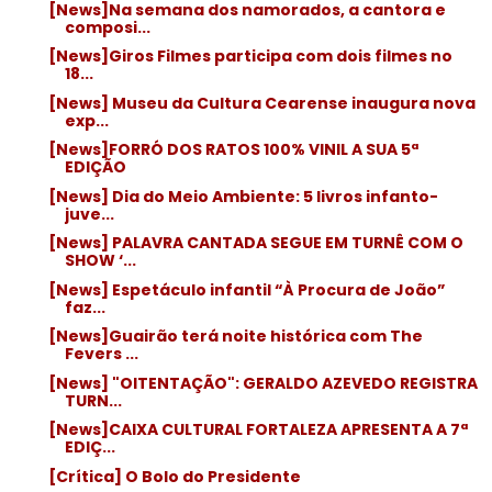
[News]Na semana dos namorados, a cantora e
composi...
[News]Giros Filmes participa com dois filmes no
18...
[News] Museu da Cultura Cearense inaugura nova
exp...
[News]FORRÓ DOS RATOS 100% VINIL A SUA 5ª
EDIÇÃO
[News] Dia do Meio Ambiente: 5 livros infanto-
juve...
[News] PALAVRA CANTADA SEGUE EM TURNÊ COM O
SHOW ‘...
[News] Espetáculo infantil “À Procura de João”
faz...
[News]Guairão terá noite histórica com The
Fevers ...
[News] "OITENTAÇÃO": GERALDO AZEVEDO REGISTRA
TURN...
[News]CAIXA CULTURAL FORTALEZA APRESENTA A 7ª
EDIÇ...
[Crítica] O Bolo do Presidente