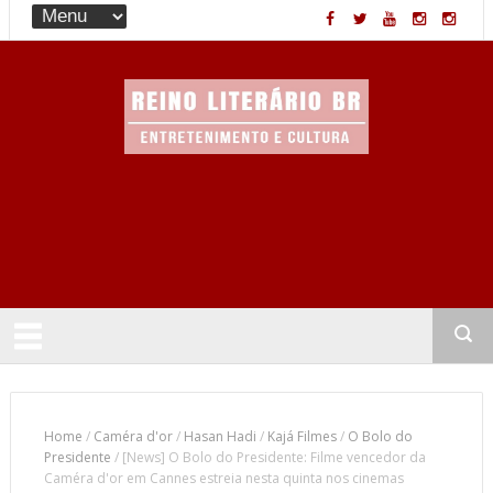
Entretenimento & Cultura
Home
/
Caméra d'or
/
Hasan Hadi
/
Kajá Filmes
/
O Bolo do
Presidente
/
[News] O Bolo do Presidente: Filme vencedor da
Caméra d'or em Cannes estreia nesta quinta nos cinemas