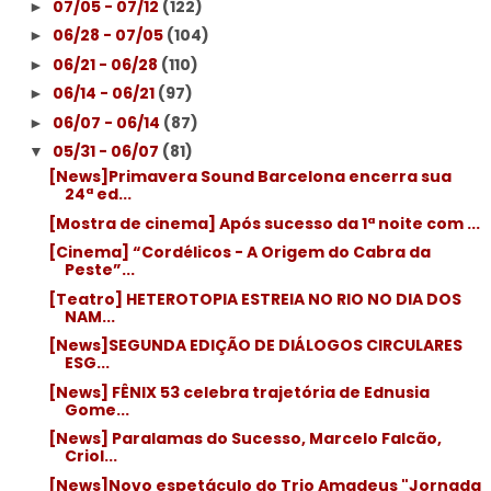
07/05 - 07/12
(122)
►
06/28 - 07/05
(104)
►
06/21 - 06/28
(110)
►
06/14 - 06/21
(97)
►
06/07 - 06/14
(87)
►
05/31 - 06/07
(81)
▼
[News]Primavera Sound Barcelona encerra sua
24ª ed...
[Mostra de cinema] Após sucesso da 1ª noite com ...
[Cinema] “Cordélicos - A Origem do Cabra da
Peste”...
[Teatro] HETEROTOPIA ESTREIA NO RIO NO DIA DOS
NAM...
[News]SEGUNDA EDIÇÃO DE DIÁLOGOS CIRCULARES
ESG...
[News] FÊNIX 53 celebra trajetória de Ednusia
Gome...
[News] Paralamas do Sucesso, Marcelo Falcão,
Criol...
[News]Novo espetáculo do Trio Amadeus "Jornada