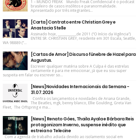
1 – MUNDO FREAK Mundo Freak Confidencial é o podcast
brasileiro de casos insólitos e paranormalidade.
Apresentado por três integrantes...
[Carta] Contrato entre Christian Grey e
Anastacia Stelle
Assinado hoje, ____________de 2011 (“O Início da Vigência”)
ENTRE SR. CHRISTIAN GREY, residente em 301 Escala, Seattle,
WA 98889 (“...
[Cartas de Amor] Discurso fúnebre de Hazel para
Augustus.
Escrever qualquer matéria sobre A Culpa é das estrelas
certamente é para me emocionar, já que eu sou super
suspeita em falar ou escrever so...
[News]Novidades Internacionais da Semana -
31.07.2026
Confira os lançamentos e novidades de Ariana Grande,
The Beatles, mgk, benny blanco, Ellie Goulding, Greta Van
Fleet, The Offspring e ma...
[News] Renato Góes, Thaila Ayala e Bárbara Reis
protagonizam Inverno, suspense inédito que
estreia no Telecine
Com a agenda de trabalho adiada devido ao isolamento social em