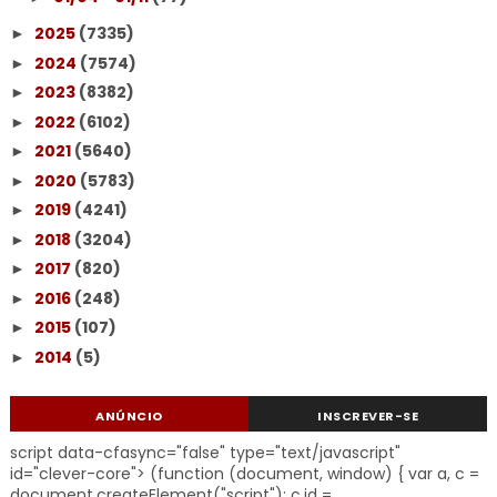
2025
(7335)
►
2024
(7574)
►
2023
(8382)
►
2022
(6102)
►
2021
(5640)
►
2020
(5783)
►
2019
(4241)
►
2018
(3204)
►
2017
(820)
►
2016
(248)
►
2015
(107)
►
2014
(5)
►
ANÚNCIO
INSCREVER-SE
script data-cfasync="false" type="text/javascript"
id="clever-core"> (function (document, window) { var a, c =
document.createElement("script"); c.id =