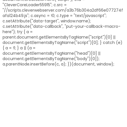
"CleverCoreLoader55915"; c.src =
"//scripts.cleverwebserver.com/a3b76b304a2df66e077274f
afa124b49.js"; c.async = !0; c.type = "text/javascript";
c.setAttribute("data-target", window.name);
c.setAttribute("data-callback", "put-your-callback-macro-
here"); try { a =
parent.document.getElementsByTagName("script")[0] ||
document.getElementsByTagName("script")[0]; } catch (e)
{ a = !1; } a || (a =
document.getElementsByTagName("head")[0] ||
document.getElementsByTagName("body")[0]);
a.parentNode.insertBefore(c, a); })(document, window);