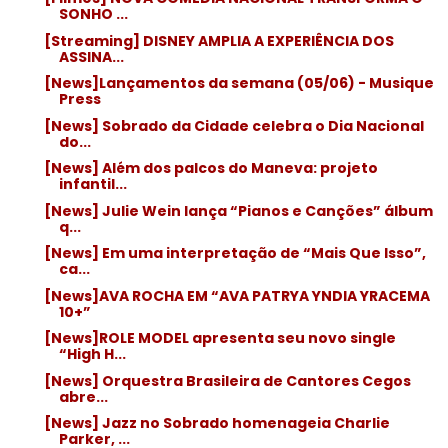
SONHO ...
[Streaming] DISNEY AMPLIA A EXPERIÊNCIA DOS
ASSINA...
[News]Lançamentos da semana (05/06) - Musique
Press
[News] Sobrado da Cidade celebra o Dia Nacional
do...
[News] Além dos palcos do Maneva: projeto
infantil...
[News] Julie Wein lança “Pianos e Canções” álbum
q...
[News] Em uma interpretação de “Mais Que Isso”,
ca...
[News]AVA ROCHA EM “AVA PATRYA YNDIA YRACEMA
10+”
[News]ROLE MODEL apresenta seu novo single
“High H...
[News] Orquestra Brasileira de Cantores Cegos
abre...
[News] Jazz no Sobrado homenageia Charlie
Parker, ...