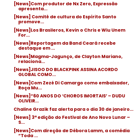
[News]Com produtor de Nx Zero, Expressão
apresenta...
[News] Comitê de cultura do Espírito Santo
promove...
[News]Los Brasileros, Kevin o Chris e Wiu Unem
For...
[News]Reportagem da Band Ceará recebe
destaque em ...
[News]Magma-Jagunço, de Clayton Mariano,
relaciona...
[News]JISOO DO BLACKPINK ASSINA ACORDO
GLOBAL COMO...
[News]Com Zezé Di Camargo como embaixador,
Roça Mu...
[News]“60 ANOS DO ‘CHOROS IMORTAIS’ – DUDU
OLIVEIR...
Chaline Grazik faz alerta para o dia 30 de janeiro...
[News] 3ª edição do Festival de Ano Novo Lunar –
S...
[News]Com direção de Débora Lamm, a comédia
“Toda ...