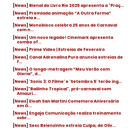
[News] Bienal do Livro Rio 2025 apresenta a "Praç...
[News] Premiada animação “A Outra Forma”
estreia e...
[News] Monobloco celebra 25 anos de Carnaval
com n...
[News] Um novo legado! Cinemark apresenta
combo of...
[News] Prime Video | Estreias de Fevereiro
[News] Canal Adrenalina Pura anuncia estreias de
f...
[News] O longa-metragem “Meu Verão com
Gloria”, d...
[News] 'Sonic 3: O Filme' e 'Setembro 5' terão ing...
[News]"Bailinho Tropical", pré-carnaval com
Amauri...
[News] Eloah San Martini Comemora Aniversário
em G...
[News] Engaja Comunicação realiza treinamento
sobr...
[News] Sesc Belenzinho estreia Culpa, de Oliv...