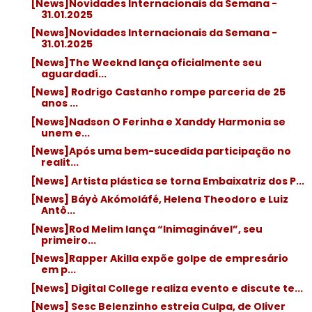
[News]Novidades Internacionais da Semana -
31.01.2025
[News]Novidades Internacionais da Semana -
31.01.2025
[News]The Weeknd lança oficialmente seu
aguardadí...
[News] Rodrigo Castanho rompe parceria de 25
anos ...
[News]Nadson O Ferinha e Xanddy Harmonia se
unem e...
[News]Após uma bem-sucedida participação no
realit...
[News] Artista plástica se torna Embaixatriz dos P...
[News] Báyò Akómoláfé, Helena Theodoro e Luiz
Antô...
[News]Rod Melim lança “Inimaginável”, seu
primeiro...
[News]Rapper Akilla expõe golpe de empresário
em p...
[News] Digital College realiza evento e discute te...
[News] Sesc Belenzinho estreia Culpa, de Oliver