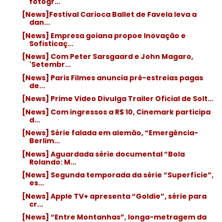
fotógr...
[News]Festival Carioca Ballet de Favela leva a
dan...
[News] Empresa goiana propoe Inovação e
Sofisticaç...
[News] Com Peter Sarsgaard e John Magaro,
'Setembr...
[News] Paris Filmes anuncia pré-estreias pagas
de...
[News] Prime Video Divulga Trailer Oficial de Solt...
[News] Com ingressos a R$ 10, Cinemark participa
d...
[News] Série falada em alemão, “Emergência-
Berlim...
[News] Aguardada série documental “Bola
Rolando: M...
[News] Segunda temporada da série “Superfície”,
es...
[News] Apple TV+ apresenta “Goldie”, série para
cr...
[News] “Entre Montanhas”, longa-metragem da