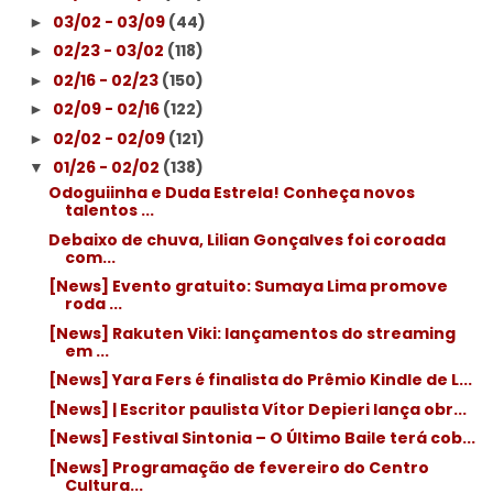
03/02 - 03/09
(44)
►
02/23 - 03/02
(118)
►
02/16 - 02/23
(150)
►
02/09 - 02/16
(122)
►
02/02 - 02/09
(121)
►
01/26 - 02/02
(138)
▼
Odoguiinha e Duda Estrela! Conheça novos
talentos ...
Debaixo de chuva, Lilian Gonçalves foi coroada
com...
[News] Evento gratuito: Sumaya Lima promove
roda ...
[News] Rakuten Viki: lançamentos do streaming
em ...
[News] Yara Fers é finalista do Prêmio Kindle de L...
[News] | Escritor paulista Vítor Depieri lança obr...
[News] Festival Sintonia – O Último Baile terá cob...
[News] Programação de fevereiro do Centro
Cultura...