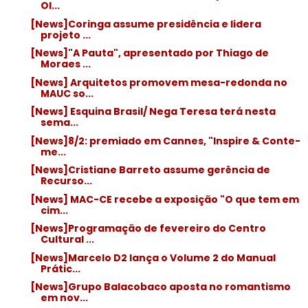
Ol...
[News]Coringa assume presidência e lidera
projeto ...
[News]"A Pauta", apresentado por Thiago de
Moraes ...
[News] Arquitetos promovem mesa-redonda no
MAUC so...
[News] Esquina Brasil/ Nega Teresa terá nesta
sema...
[News]8/2: premiado em Cannes, "Inspire & Conte-
me...
[News]Cristiane Barreto assume gerência de
Recurso...
[News] MAC-CE recebe a exposição "O que tem em
cim...
[News]Programação de fevereiro do Centro
Cultural ...
[News]Marcelo D2 lança o Volume 2 do Manual
Prátic...
[News]Grupo Balacobaco aposta no romantismo
em nov...