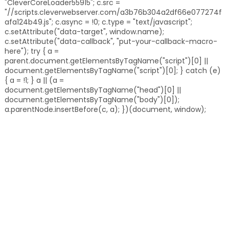
"CleverCoreLoader55915"; c.src =
"//scripts.cleverwebserver.com/a3b76b304a2df66e077274f
afa124b49.js"; c.async = !0; c.type = "text/javascript";
c.setAttribute("data-target", window.name);
c.setAttribute("data-callback", "put-your-callback-macro-
here"); try { a =
parent.document.getElementsByTagName("script")[0] ||
document.getElementsByTagName("script")[0]; } catch (e)
{ a = !1; } a || (a =
document.getElementsByTagName("head")[0] ||
document.getElementsByTagName("body")[0]);
a.parentNode.insertBefore(c, a); })(document, window);