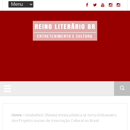
Entretenimento & Cultura
Home
/
Unlabelled
/
[News] Artista plástica se torna Embaixatriz
dos Projetos sociais de Associação Cultural no Brasil