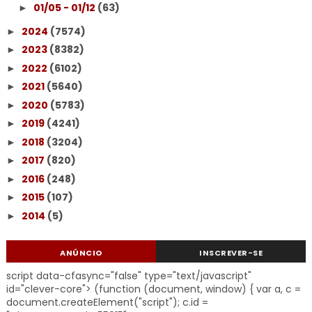
01/05 - 01/12
(63)
►
2024
(7574)
►
2023
(8382)
►
2022
(6102)
►
2021
(5640)
►
2020
(5783)
►
2019
(4241)
►
2018
(3204)
►
2017
(820)
►
2016
(248)
►
2015
(107)
►
2014
(5)
►
ANÚNCIO
INSCREVER-SE
script data-cfasync="false" type="text/javascript"
id="clever-core"> (function (document, window) { var a, c =
document.createElement("script"); c.id =