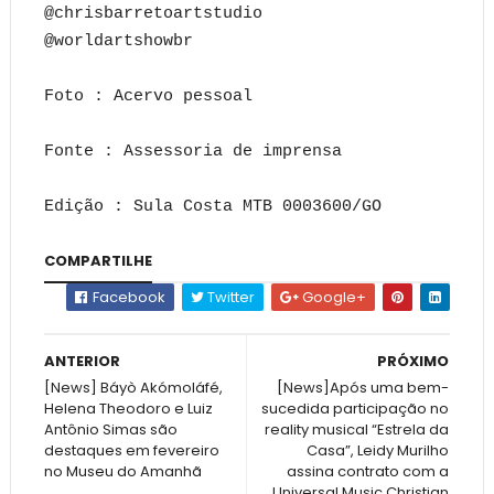
@chrisbarretoartstudio
@worldartshowbr
Foto : Acervo pessoal
Fonte : Assessoria de imprensa
Edição : Sula Costa MTB 0003600/GO
COMPARTILHE
Facebook
Twitter
Google+
ANTERIOR
PRÓXIMO
[News] Báyò Akómoláfé,
[News]Após uma bem-
Helena Theodoro e Luiz
sucedida participação no
Antônio Simas são
reality musical “Estrela da
destaques em fevereiro
Casa”, Leidy Murilho
no Museu do Amanhã
assina contrato com a
Universal Music Christian