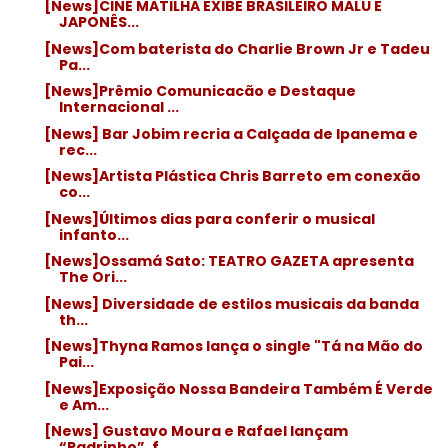
[News]CINE MATILHA EXIBE BRASILEIRO MALU E
JAPONÊS...
[News]Com baterista do Charlie Brown Jr e Tadeu
Pa...
[News]Prêmio Comunicacão e Destaque
Internacional ...
[News] Bar Jobim recria a Calçada de Ipanema e
rec...
[News]Artista Plástica Chris Barreto em conexão
co...
[News]Últimos dias para conferir o musical
infanto...
[News]Ossamá Sato: TEATRO GAZETA apresenta
The Ori...
[News] Diversidade de estilos musicais da banda
th...
[News]Thyna Ramos lança o single "Tá na Mão do
Pai...
[News]Exposição Nossa Bandeira Também É Verde
e Am...
[News] Gustavo Moura e Rafael lançam
“Padrinho”, f...