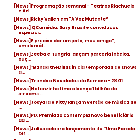
[News]Programação semanal - Teatros Riachuelo
e Ad...
[News]Ricky Vallen em "A Voz Mutante”
[News] QComédia: Suzy Brasil e convidados
especiai...
[News]É preciso dar um jeito, meu amigo”,
emblemát...
[News]Zeeba e Hungria lançam parceria inédita,
ouç...
[News]*Banda theDillas inicia temporada de shows
d...
[News]Trends e Novidades da Semana - 28.01
[News]Natanzinho Lima alcança 1 bilhão de
streams ...
[News]Josyara e Pitty lançam versão de música de
...
[News]PIX Premiado contempla novo beneficiário
da ...
[News]Julies celebra lançamento de “Uma Parada
Dif...