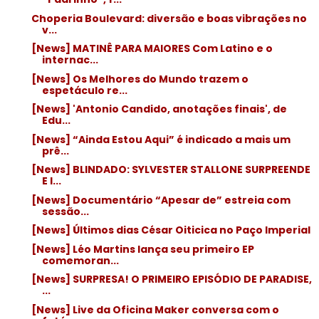
Choperia Boulevard: diversão e boas vibrações no
v...
[News] MATINÊ PARA MAIORES Com Latino e o
internac...
[News] Os Melhores do Mundo trazem o
espetáculo re...
[News] 'Antonio Candido, anotações finais', de
Edu...
[News] “Ainda Estou Aqui” é indicado a mais um
prê...
[News] BLINDADO: SYLVESTER STALLONE SURPREENDE
E I...
[News] Documentário “Apesar de” estreia com
sessão...
[News] Últimos dias César Oiticica no Paço Imperial
[News] Léo Martins lança seu primeiro EP
comemoran...
[News] SURPRESA! O PRIMEIRO EPISÓDIO DE PARADISE,
...
[News] Live da Oficina Maker conversa com o