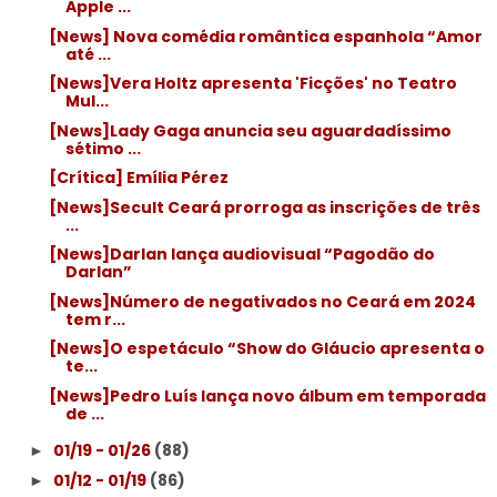
Apple ...
[News] Nova comédia romântica espanhola “Amor
até ...
[News]Vera Holtz apresenta 'Ficções' no Teatro
Mul...
[News]Lady Gaga anuncia seu aguardadíssimo
sétimo ...
[Crítica] Emília Pérez
[News]Secult Ceará prorroga as inscrições de três
...
[News]Darlan lança audiovisual “Pagodão do
Darlan”
[News]Número de negativados no Ceará em 2024
tem r...
[News]O espetáculo “Show do Gláucio apresenta o
te...
[News]Pedro Luís lança novo álbum em temporada
de ...
01/19 - 01/26
(88)
►
01/12 - 01/19
(86)
►