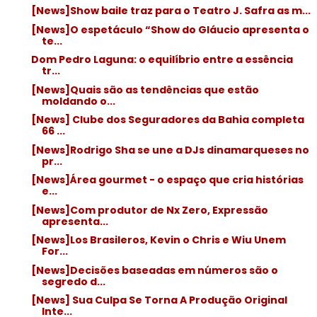
[News]Show baile traz para o Teatro J. Safra as m...
[News]O espetáculo “Show do Gláucio apresenta o
te...
Dom Pedro Laguna: o equilíbrio entre a essência
tr...
[News]Quais são as tendências que estão
moldando o...
[News] Clube dos Seguradores da Bahia completa
66 ...
[News]Rodrigo Sha se une a DJs dinamarqueses no
pr...
[News]Área gourmet - o espaço que cria histórias
e...
[News]Com produtor de Nx Zero, Expressão
apresenta...
[News]Los Brasileros, Kevin o Chris e Wiu Unem
For...
[News]Decisões baseadas em números são o
segredo d...
[News] Sua Culpa Se Torna A Produção Original
Inte...