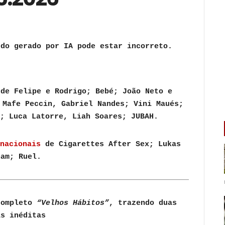
s
de Felipe e Rodrigo; Bebé; João Neto e
 Mafe Peccin, Gabriel Nandes; Vini Maués;
e; Luca Latorre, Liah Soares; JUBAH.
rnacionais
de
Cigarettes After Sex; Lukas
ham; Ruel.
completo
“Velhos Hábitos”
, trazendo duas
as inéditas