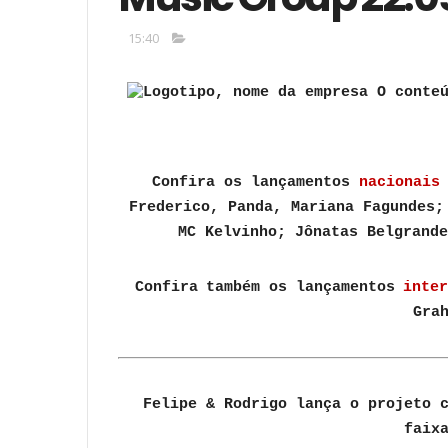
15:40
Confira os lançamentos
nacionai
Frederico, Panda, Mariana Fagundes;
MC Kelvinho; Jônatas Belgrand
Confira
também
os
lançamentos
inte
Gra
Felipe & Rodrigo lança o projeto 
faix