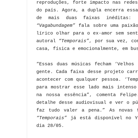
reproduções, forte impacto nas rede
do país. Agora, a dupla encerra ess
de mais duas faixas inéditas:
“Vagabundagem”
fala sobre uma paixão
lírico olhar para o ex-amor sem sen
autoral
“Temporais”
, por sua vez, co
casa, física e emocionalmente, em bu
“Essas duas músicas fecham ‘Velhos 
gente. Cada faixa desse projeto car
acontecer com qualquer pessoa. ‘Tem
para mostrar esse lado mais intenso
na nossa essência”, comenta Felipe
detalhe desse audiovisual e ver o p
faz tudo valer a pena.” As novas f
“Temporais”
já está disponível no 
dia 28/05.