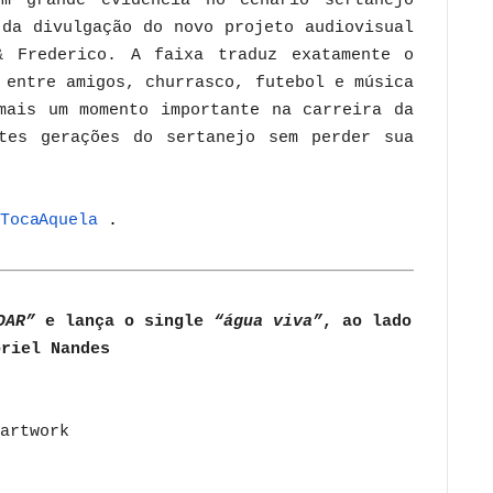
m grande evidência no cenário sertanejo
da divulgação do novo projeto audiovisual
 Frederico. A faixa traduz exatamente o
 entre amigos, churrasco, futebol e música
mais um momento importante na carreira da
ntes gerações do sertanejo sem perder sua
TocaAquela
.
DAR”
e lança o single
“água viva”
, ao lado
briel Nandes