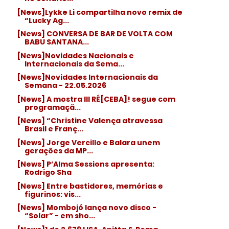
[News]Lykke Li compartilha novo remix de
“Lucky Ag...
[News] CONVERSA DE BAR DE VOLTA COM
BABU SANTANA...
[News]Novidades Nacionais e
Internacionais da Sema...
[News]Novidades Internacionais da
Semana - 22.05.2026
[News] A mostra III RÉ[CEBA]! segue com
programaçã...
[News] “Christine Valença atravessa
Brasil e Franç...
[News] Jorge Vercillo e Balara unem
gerações da MP...
[News] P’Alma Sessions apresenta:
Rodrigo Sha
[News] Entre bastidores, memórias e
figurinos: vis...
[News] Mombojó lança novo disco -
“Solar” - em sho...