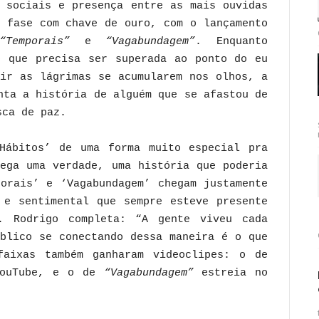
s sociais e presença entre as mais ouvidas
a fase com chave de ouro, com o lançamento
“Temporais”
e
“Vagabundagem”
. Enquanto
 que precisa ser superada ao ponto do eu
tir as lágrimas se acumularem nos olhos, a
nta a história de alguém que se afastou de
sca de paz.
Hábitos’ de uma forma muito especial pra
rega uma verdade, uma história que poderia
porais’ e ‘Vagabundagem’ chegam justamente
 e sentimental que sempre esteve presente
. Rodrigo completa: “A gente viveu cada
úblico se conectando dessa maneira é o que
aixas também ganharam videoclipes: o de
YouTube, e o de
“Vagabundagem”
estreia no