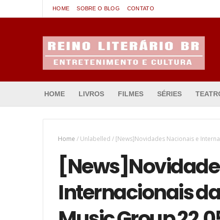
HOME
SOBRE O BLOG
CONTATO
Entretenimento & Cultura
HOME
LIVROS
FILMES
SÉRIES
TEATR
Home
/
Unlabelled
/
[News]Novidades Nacionais e Interna
[News]Novidades
Internacionais d
Music Group 22.0