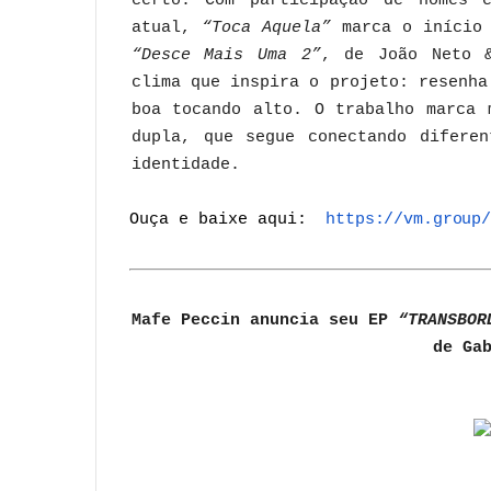
certo. Com participação de nomes e
atual,
“Toca Aquela”
marca o início 
“Desce Mais Uma 2”
, de João Neto &
clima que inspira o projeto: resenha
boa tocando alto. O trabalho marca 
dupla, que segue conectando difere
identidade.
Ouça
e
baixe
aqui:
https://vm.group/
Mafe Peccin anuncia seu EP
“TRANSBOR
de Ga