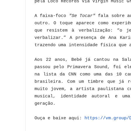
pela Loco Records via Virgin Music G
A faixa-foco
"Se Tocar"
fala sobre a
outro. O toque aparece como experiê
que resistem à verbalização: “o j
verbalizar.” A presença de Ana Kari
trazendo uma intensidade física que 
Aos 22 anos, Bebé já cantou na Sal
passou pelo Primavera Sound, foi el
na lista da CNN como uma das 10 ca
brasileira. Com um timbre que já r
muito jovem, a artista paulistana c
musical, identidade autoral e um
geração.
Ouça e baixe aqui:
https://vm.group/