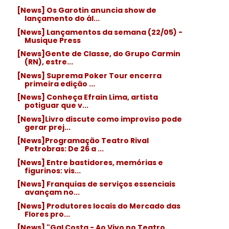
[News] Os Garotin anuncia show de
lançamento do ál...
[News] Lançamentos da semana (22/05) -
Musique Press
[News]Gente de Classe, do Grupo Carmin
(RN), estre...
[News] Suprema Poker Tour encerra
primeira edição ...
[News] Conheça Efrain Lima, artista
potiguar que v...
[News]Livro discute como improviso pode
gerar prej...
[News]Programação Teatro Rival
Petrobras: De 26 a ...
[News] Entre bastidores, memórias e
figurinos: vis...
[News] Franquias de serviços essenciais
avançam no...
[News] Produtores locais do Mercado das
Flores pro...
[News] "Gal Costa - Ao Vivo no Teatro