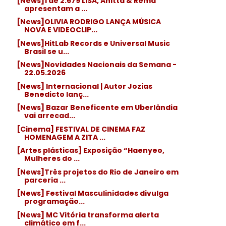
[News]1 de 2.679 LISA, Anitta & Rema
apresentam a ...
[News]OLIVIA RODRIGO LANÇA MÚSICA
NOVA E VIDEOCLIP...
[News]HitLab Records e Universal Music
Brasil se u...
[News]Novidades Nacionais da Semana -
22.05.2026
[News] Internacional | Autor Jozias
Benedicto lanç...
[News] Bazar Beneficente em Uberlândia
vai arrecad...
[Cinema] FESTIVAL DE CINEMA FAZ
HOMENAGEM A ZITA ...
[Artes plásticas] Exposição “Haenyeo,
Mulheres do ...
[News]Três projetos do Rio de Janeiro em
parceria ...
[News] Festival Masculinidades divulga
programação...
[News] MC Vitória transforma alerta
climático em f...