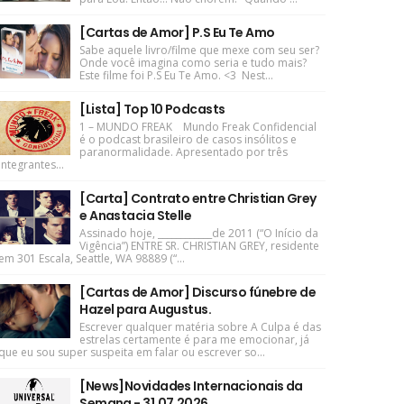
[Cartas de Amor] P.S Eu Te Amo
Sabe aquele livro/filme que mexe com seu ser?
Onde você imagina como seria e tudo mais?
Este filme foi P.S Eu Te Amo. <3 Nest...
[Lista] Top 10 Podcasts
1 – MUNDO FREAK Mundo Freak Confidencial
é o podcast brasileiro de casos insólitos e
paranormalidade. Apresentado por três
integrantes...
[Carta] Contrato entre Christian Grey
e Anastacia Stelle
Assinado hoje, ____________de 2011 (“O Início da
Vigência”) ENTRE SR. CHRISTIAN GREY, residente
em 301 Escala, Seattle, WA 98889 (“...
[Cartas de Amor] Discurso fúnebre de
Hazel para Augustus.
Escrever qualquer matéria sobre A Culpa é das
estrelas certamente é para me emocionar, já
que eu sou super suspeita em falar ou escrever so...
[News]Novidades Internacionais da
Semana - 31.07.2026