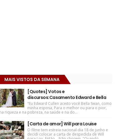
MAIS VISTOS DA SEMANA
[Quotes] Votos e
discursos:Casamento Edward e Bella
"Eu Edward Cullen aceito você Bella Swan, como
minha esposa, Para o melhor ou para o pior,
na riqueza e na pobreza, na saúde e na do...
[Carta de amor] Will para Louise
O filme tem estreia nacional dia 18 de junho e
decidi colocar a carta de despedida de Will
para Lou. Então... Não chorem. "Quando ...