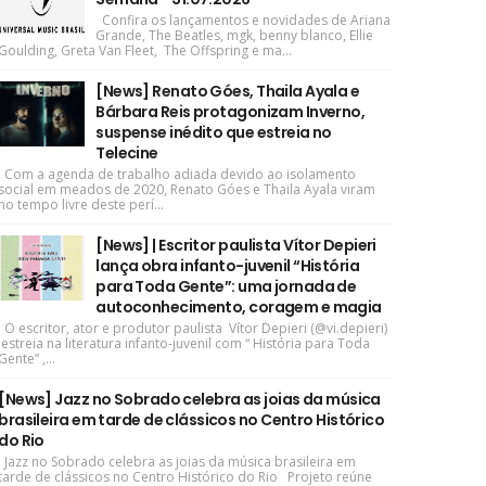
Confira os lançamentos e novidades de Ariana
Grande, The Beatles, mgk, benny blanco, Ellie
Goulding, Greta Van Fleet, The Offspring e ma...
[News] Renato Góes, Thaila Ayala e
Bárbara Reis protagonizam Inverno,
suspense inédito que estreia no
Telecine
Com a agenda de trabalho adiada devido ao isolamento
social em meados de 2020, Renato Góes e Thaila Ayala viram
no tempo livre deste perí...
[News] | Escritor paulista Vítor Depieri
lança obra infanto-juvenil “História
para Toda Gente”: uma jornada de
autoconhecimento, coragem e magia
O escritor, ator e produtor paulista Vítor Depieri (@vi.depieri)
estreia na literatura infanto-juvenil com “ História para Toda
Gente” ,...
[News] Jazz no Sobrado celebra as joias da música
brasileira em tarde de clássicos no Centro Histórico
do Rio
Jazz no Sobrado celebra as joias da música brasileira em
tarde de clássicos no Centro Histórico do Rio Projeto reúne