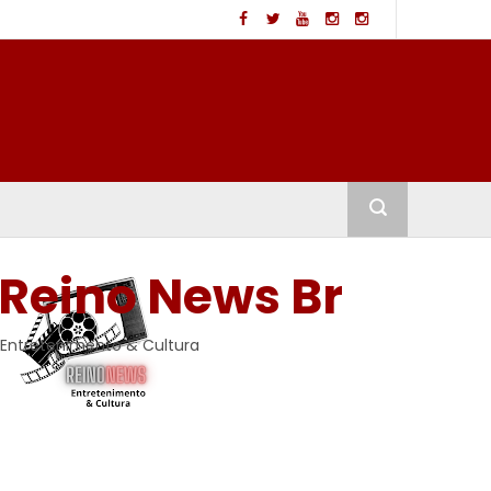
Reino News Br
Entretenimento & Cultura