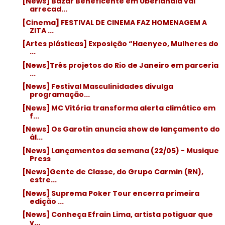
[News] Bazar Beneficente em Uberlândia vai
arrecad...
[Cinema] FESTIVAL DE CINEMA FAZ HOMENAGEM A
ZITA ...
[Artes plásticas] Exposição “Haenyeo, Mulheres do
...
[News]Três projetos do Rio de Janeiro em parceria
...
[News] Festival Masculinidades divulga
programação...
[News] MC Vitória transforma alerta climático em
f...
[News] Os Garotin anuncia show de lançamento do
ál...
[News] Lançamentos da semana (22/05) - Musique
Press
[News]Gente de Classe, do Grupo Carmin (RN),
estre...
[News] Suprema Poker Tour encerra primeira
edição ...
[News] Conheça Efrain Lima, artista potiguar que
v...