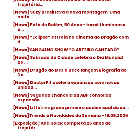
trajetória...
[News] Suzy Brasil leva a nova montagem 'Uma
noite...
[News] Fafá de Belém, 50 Anos - turnê fluminense
e...
[News] “Eclipse” estreia no Cinema do Dragão com
d...
[News]XANGAI NO SHOW “O ARTEIRO CANTADÔ”
[News] Sobrado da Cidade celebra o Dia Mundial
do ...
[News] Dragão do Mar e Bece lançam Biografia de
De...
[News] DoctorFit acelera expansão com novas
unidad...
[News] Segunda chancela da ABF consolida
expansão ...
[News] Litto Lins grava primeiro audiovisual da ca...
[News]Trends e Novidades da Semana - 19.05.2026
[Exposição] Ana Holck completa 25 anos de
trajetór...