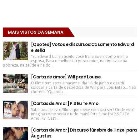
MAIS VISTOS DA SEMANA
[Quotes] Votos e discursos:Casamento Edward
e Bella
"Eu Edward Cullen aceito você Bella Swan, como minha
esposa, Para o melhor ou para o pior, na riqueza e na
pobreza, na saúde e na do...
[Carta de amor] Will para Louise
O filme tem estreia nacional dia 18 de junho e decidi
colocar a carta de despedida de Will para Lou. Então... Não
chorem. "Quando ...
[Cartas de Amor] P.S Eu Te Amo
Sabe aquele livro/filme que mexe com seu ser? Onde você
imagina como seria e tudo mais? Este filme foi P.S Eu Te
Amo. <3 Nest...
[Cartas de Amor] Discurso fúnebre de Hazel para
Augustus.