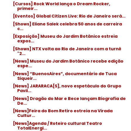
[Cursos] Rock World lança o Dream Rocker,
primeir...
[Eventos] Global Citizen Live: Rio de Janeiro será...
[Shows] Eliane Salek celebra 50 anos de carreira
c...
[Exposição] Museu do Jardim Botânico estreia
expos...
[Shows] NTX volta ao Rio de Janeiro com a turnê
"2...
[News] Museu do Jardim Botânico recebe edição
espe...
[News] “BuenosAires”, documentário de Tuca
Siqueir...
[News] JARARACA[S], novo espetáculo do Grupo
Pavil...
[News] Dragão do Mar e Bece lançam Biografia de
De...
[News]Feira do Bom Retiro estreia na Virada
Cultur...
[News]Agenda / Roteiro cultural Teatro
TotalEnergi...