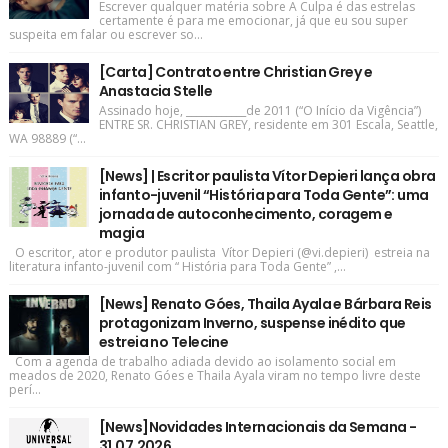
Escrever qualquer matéria sobre A Culpa é das estrelas
certamente é para me emocionar, já que eu sou super
suspeita em falar ou escrever so...
[Carta] Contrato entre Christian Grey e
Anastacia Stelle
Assinado hoje, ____________de 2011 (“O Início da Vigência”)
ENTRE SR. CHRISTIAN GREY, residente em 301 Escala, Seattle,
WA 98889 (“...
[News] | Escritor paulista Vítor Depieri lança obra
infanto-juvenil “História para Toda Gente”: uma
jornada de autoconhecimento, coragem e
magia
O escritor, ator e produtor paulista Vítor Depieri (@vi.depieri) estreia na
literatura infanto-juvenil com “ História para Toda Gente” ,...
[News] Renato Góes, Thaila Ayala e Bárbara Reis
protagonizam Inverno, suspense inédito que
estreia no Telecine
Com a agenda de trabalho adiada devido ao isolamento social em
meados de 2020, Renato Góes e Thaila Ayala viram no tempo livre deste
perí...
[News]Novidades Internacionais da Semana -
31.07.2026