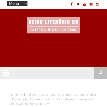
Entretenimento & Cultura
Home
/
Unlabelled
/
[Gastronomia] Sobrado da Cidade celebra
o Dia Mundial do Hambúrguer no dia 28 de maio com versão
sofisticada no menu executivo