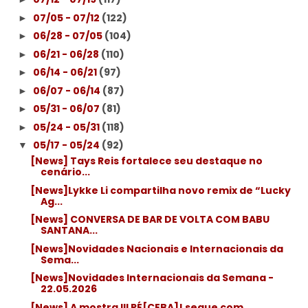
07/05 - 07/12
(122)
►
06/28 - 07/05
(104)
►
06/21 - 06/28
(110)
►
06/14 - 06/21
(97)
►
06/07 - 06/14
(87)
►
05/31 - 06/07
(81)
►
05/24 - 05/31
(118)
►
05/17 - 05/24
(92)
▼
[News] Tays Reis fortalece seu destaque no
cenário...
[News]Lykke Li compartilha novo remix de “Lucky
Ag...
[News] CONVERSA DE BAR DE VOLTA COM BABU
SANTANA...
[News]Novidades Nacionais e Internacionais da
Sema...
[News]Novidades Internacionais da Semana -
22.05.2026
[News] A mostra III RÉ[CEBA]! segue com