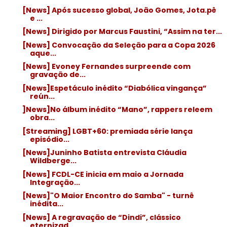
[News] Após sucesso global, João Gomes, Jota.pê
e ...
[News] Dirigido por Marcus Faustini, “Assim na ter...
[News] Convocação da Seleção para a Copa 2026
aque...
[News] Evoney Fernandes surpreende com
gravação de...
[News]Espetáculo inédito “Diabólica vingança”
reún...
]News]No álbum inédito “Mano”, rappers releem
obra...
[Streaming] LGBT+60: premiada série lança
episódio...
[News]Juninho Batista entrevista Cláudia
Wildberge...
[News] FCDL-CE inicia em maio a Jornada
Integração...
[News]"O Maior Encontro do Samba" - turnê
inédita...
[News] A regravação de “Dindi”, clássico
eternizad...