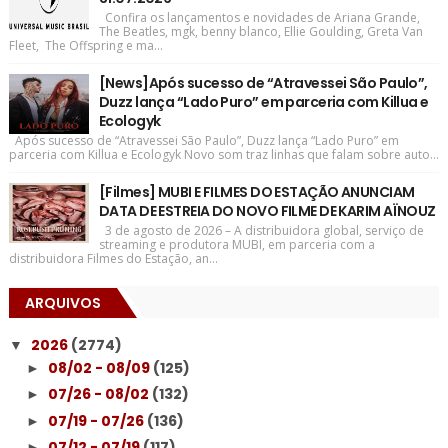
Confira os lançamentos e novidades de Ariana Grande,
The Beatles, mgk, benny blanco, Ellie Goulding, Greta Van
Fleet, The Offspring e ma...
[News]Após sucesso de “Atravessei São Paulo”,
Duzz lança “Lado Puro” em parceria com Killua e
Ecologyk
Após sucesso de “Atravessei São Paulo”, Duzz lança “Lado Puro” em
parceria com Killua e Ecologyk Novo som traz linhas que falam sobre auto...
[Filmes] MUBI E FILMES DO ESTAÇÃO ANUNCIAM
DATA DE ESTREIA DO NOVO FILME DE KARIM AÏNOUZ
3 de agosto de 2026 – A distribuidora global, serviço de
streaming e produtora MUBI, em parceria com a
distribuidora Filmes do Estação, an...
ARQUIVOS
2026
(2774)
▼
08/02 - 08/09
(125)
►
07/26 - 08/02
(132)
►
07/19 - 07/26
(136)
►
07/12 - 07/19
(117)
►