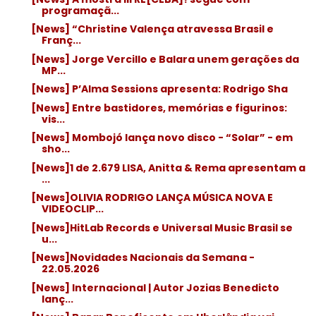
programaçã...
[News] “Christine Valença atravessa Brasil e
Franç...
[News] Jorge Vercillo e Balara unem gerações da
MP...
[News] P’Alma Sessions apresenta: Rodrigo Sha
[News] Entre bastidores, memórias e figurinos:
vis...
[News] Mombojó lança novo disco - “Solar” - em
sho...
[News]1 de 2.679 LISA, Anitta & Rema apresentam a
...
[News]OLIVIA RODRIGO LANÇA MÚSICA NOVA E
VIDEOCLIP...
[News]HitLab Records e Universal Music Brasil se
u...
[News]Novidades Nacionais da Semana -
22.05.2026
[News] Internacional | Autor Jozias Benedicto
lanç...