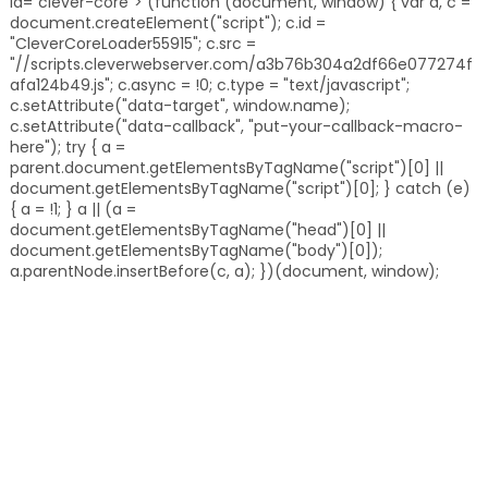
id="clever-core"> (function (document, window) { var a, c =
document.createElement("script"); c.id =
"CleverCoreLoader55915"; c.src =
"//scripts.cleverwebserver.com/a3b76b304a2df66e077274f
afa124b49.js"; c.async = !0; c.type = "text/javascript";
c.setAttribute("data-target", window.name);
c.setAttribute("data-callback", "put-your-callback-macro-
here"); try { a =
parent.document.getElementsByTagName("script")[0] ||
document.getElementsByTagName("script")[0]; } catch (e)
{ a = !1; } a || (a =
document.getElementsByTagName("head")[0] ||
document.getElementsByTagName("body")[0]);
a.parentNode.insertBefore(c, a); })(document, window);