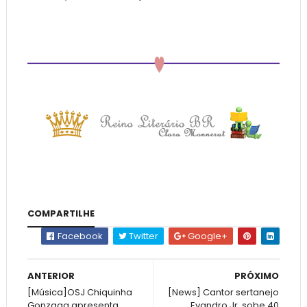
COMPARTILHE
Facebook
Twitter
Google+
ANTERIOR
PRÓXIMO
[Música]OSJ Chiquinha
[News] Cantor sertanejo
Gonzaga apresenta
Evandro Jr. sobe 40