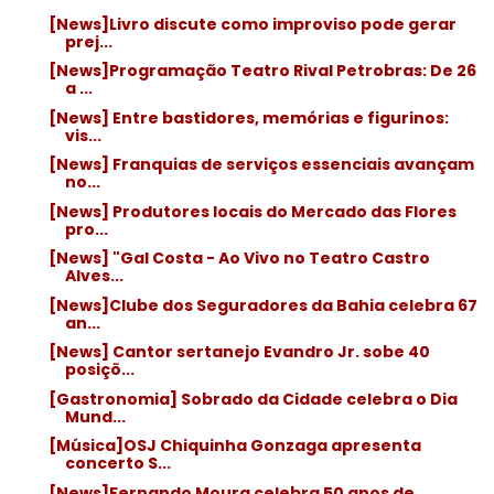
[News]Livro discute como improviso pode gerar
prej...
[News]Programação Teatro Rival Petrobras: De 26
a ...
[News] Entre bastidores, memórias e figurinos:
vis...
[News] Franquias de serviços essenciais avançam
no...
[News] Produtores locais do Mercado das Flores
pro...
[News] "Gal Costa - Ao Vivo no Teatro Castro
Alves...
[News]Clube dos Seguradores da Bahia celebra 67
an...
[News] Cantor sertanejo Evandro Jr. sobe 40
posiçõ...
[Gastronomia] Sobrado da Cidade celebra o Dia
Mund...
[Música]OSJ Chiquinha Gonzaga apresenta
concerto S...
[News]Fernando Moura celebra 50 anos de