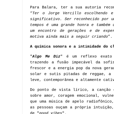
Para Balara, ter a sua autoria reco
“
Ter o Jorge Vercillo escolhendo e
significativo. Ser reconhecido por 
tempos é uma grande honra e também 
um encontro de gerações e de exper
motiva ainda mais a seguir criando
”.
A química sonora e a intimidade do c
"
Algo Me Diz
" é um reflexo exato 
trazendo a fusão impecável da sofi
frescor e a energia pop da nova gera
solar e sutis pitadas de reggae, a 
leve, contemporânea e altamente cati
Do ponto de vista lírico, a canção 
sobre amor, coragem emocional, vuln
que uma música de apelo radiofônico
as pessoas ouçam a própria intuição
de "
good vibes
".