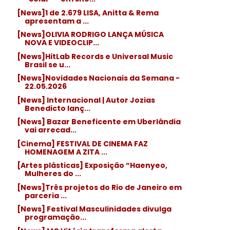
[News]1 de 2.679 LISA, Anitta & Rema
apresentam a ...
[News]OLIVIA RODRIGO LANÇA MÚSICA
NOVA E VIDEOCLIP...
[News]HitLab Records e Universal Music
Brasil se u...
[News]Novidades Nacionais da Semana -
22.05.2026
[News] Internacional | Autor Jozias
Benedicto lanç...
[News] Bazar Beneficente em Uberlândia
vai arrecad...
[Cinema] FESTIVAL DE CINEMA FAZ
HOMENAGEM A ZITA ...
[Artes plásticas] Exposição “Haenyeo,
Mulheres do ...
[News]Três projetos do Rio de Janeiro em
parceria ...
[News] Festival Masculinidades divulga
programação...