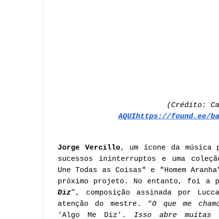
(Crédito: C
AQUI
https://found.ee/b
Jorge Vercillo
, um ícone da música 
sucessos ininterruptos e uma coleçã
Une Todas as Coisas" e "Homem Aranha
próximo projeto. No entanto, foi a 
Diz
”, composição assinada por Luc
atenção do mestre. “
O que me chamo
‘Algo Me Diz’.
Isso abre muitas 