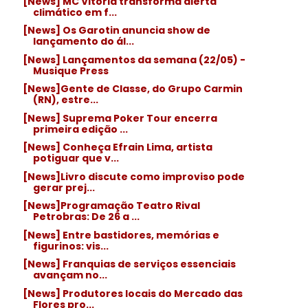
[News] MC Vitória transforma alerta
climático em f...
[News] Os Garotin anuncia show de
lançamento do ál...
[News] Lançamentos da semana (22/05) -
Musique Press
[News]Gente de Classe, do Grupo Carmin
(RN), estre...
[News] Suprema Poker Tour encerra
primeira edição ...
[News] Conheça Efrain Lima, artista
potiguar que v...
[News]Livro discute como improviso pode
gerar prej...
[News]Programação Teatro Rival
Petrobras: De 26 a ...
[News] Entre bastidores, memórias e
figurinos: vis...
[News] Franquias de serviços essenciais
avançam no...
[News] Produtores locais do Mercado das
Flores pro...