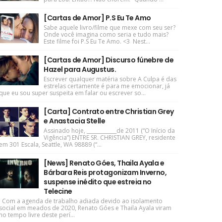
[Cartas de Amor] P.S Eu Te Amo
Sabe aquele livro/filme que mexe com seu ser?
Onde você imagina como seria e tudo mais?
Este filme foi P.S Eu Te Amo. <3 Nest...
[Cartas de Amor] Discurso fúnebre de
Hazel para Augustus.
Escrever qualquer matéria sobre A Culpa é das
estrelas certamente é para me emocionar, já
que eu sou super suspeita em falar ou escrever so...
[Carta] Contrato entre Christian Grey
e Anastacia Stelle
Assinado hoje, ____________de 2011 (“O Início da
Vigência”) ENTRE SR. CHRISTIAN GREY, residente
em 301 Escala, Seattle, WA 98889 (“...
[News] Renato Góes, Thaila Ayala e
Bárbara Reis protagonizam Inverno,
suspense inédito que estreia no
Telecine
Com a agenda de trabalho adiada devido ao isolamento
social em meados de 2020, Renato Góes e Thaila Ayala viram
no tempo livre deste perí...