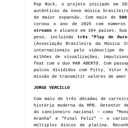
Pop Rock, o projeto iniciado em 20
autênticas da nova música brasileir
de maior expansão. Com mais de
500
coroou o ano de 2025 com números
streams
e alcance em 164 países. Sua 
peso, incluindo
três "Play de Our
(Associação Brasileira da Música I
internacionais pelo videoclipe de
milhões de visualizações, impulsion
feat com o duo MAR ABERTO. Com pass
palcos divididos com Pitty, Vitor K
missão de transmitir valores de amor
JORGE VERCILLO
Com mais de três décadas de carreir
história moderna da MPB. Detentor d
do cancioneiro nacional — como "Mon
Aranha" e "Final Feliz" — o carioc
múltiplos discos de platina. Recon