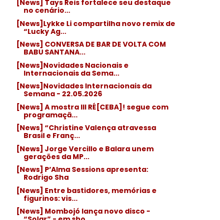
[News] Tays Reis fortalece seu destaque
no cenário...
[News]Lykke Li compartilha novo remix de
“Lucky Ag...
[News] CONVERSA DE BAR DE VOLTA COM
BABU SANTANA...
[News]Novidades Nacionais e
Internacionais da Sema...
[News]Novidades Internacionais da
Semana - 22.05.2026
[News] A mostra III RÉ[CEBA]! segue com
programaçã...
[News] “Christine Valença atravessa
Brasil e Franç...
[News] Jorge Vercillo e Balara unem
gerações da MP...
[News] P’Alma Sessions apresenta:
Rodrigo Sha
[News] Entre bastidores, memórias e
figurinos: vis...
[News] Mombojó lança novo disco -
“Solar” - em sho...