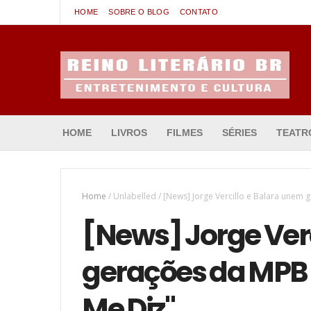
HOME
SOBRE O BLOG
CONTATO
Entretenimento & Cultura
HOME
LIVROS
FILMES
SÉRIES
TEATR
Home
/
Unlabelled
/
[News] Jorge Vercillo e Balara unem
[News] Jorge Ver
gerações da MPB 
Me Diz"