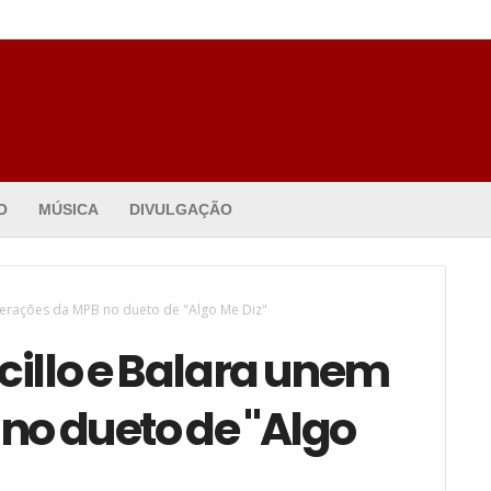
O
MÚSICA
DIVULGAÇÃO
 gerações da MPB no dueto de "Algo Me Diz"
cillo e Balara unem
no dueto de "Algo