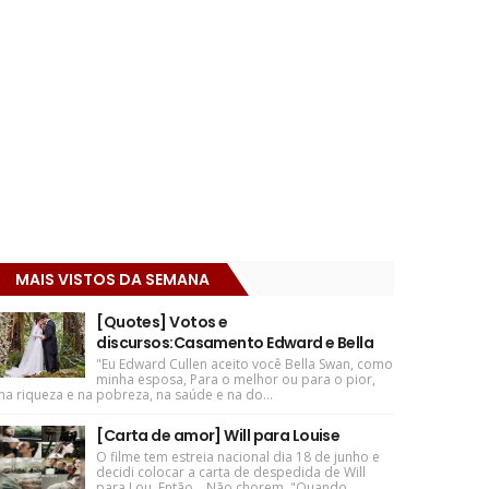
MAIS VISTOS DA SEMANA
[Quotes] Votos e
discursos:Casamento Edward e Bella
"Eu Edward Cullen aceito você Bella Swan, como
minha esposa, Para o melhor ou para o pior,
na riqueza e na pobreza, na saúde e na do...
[Carta de amor] Will para Louise
O filme tem estreia nacional dia 18 de junho e
decidi colocar a carta de despedida de Will
para Lou. Então... Não chorem. "Quando ...