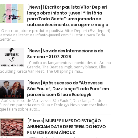
[News] | Escritor paulista Vítor Depieri
lança obra infanto-juvenil “História
para Toda Gente”: uma jornada de
autoconhecimento, coragem e magia
O escritor, ator e produtor paulista Vítor Depieri (@vi.depieri)
estreia na literatura infanto-juvenil com “ História para Toda
Gente” ,...
[News]Novidades Internacionais da
Semana - 31.07.2026
Confira os lançamentos e novidades de Ariana
Grande, The Beatles, mgk, benny blanco, Ellie
Goulding, Greta Van Fleet, The Offspring e ma...
[News]Após sucesso de “Atravessei
São Paulo”, Duzz lança “Lado Puro” em
parceria com Killua e Ecologyk
Após sucesso de “Atravessei São Paulo”, Duzz lança “Lado
Puro” em parceria com Killua e Ecologyk Novo som traz linhas
que falam sobre auto...
[Filmes] MUBI E FILMES DO ESTAÇÃO
ANUNCIAM DATA DE ESTREIA DO NOVO
FILME DE KARIM AÏNOUZ