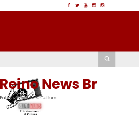
Reino News Br
Entretenimento & Cultura