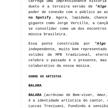
carrega uma impressionante história
dueto é a terceira versão de "
Algo
poder de conexão com o público ao a
no Spotify
. Agora, lapidada, chance
gigante como Jorge Vercillo, a canç
se consolidar como um dos encontros
música brasileira.
Essa ponte construída por "
Algo
independente, muito bem representado
solidez da MPB tradicional, etern
celebra o passado e o presente, mas
colaborativo da nossa música.
SOBRE OS ARTISTAS
BALARA
BALARA
(acrônimo de Bem-viver, Amor,
é a identidade artística do cantor, 
Luccas Trevisani. Fundindo a sensib