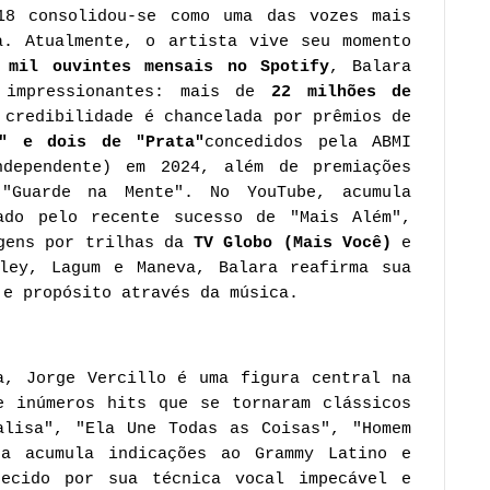
18 consolidou-se como uma das vozes mais
a. Atualmente, o artista vive seu momento
 mil ouvintes mensais no Spotify
, Balara
 impressionantes: mais de
22 milhões de
credibilidade é chancelada por prêmios de
o" e dois de "Prata"
concedidos pela ABMI
ndependente) em 2024, além de premiações
 "Guarde na Mente". No YouTube, acumula
ado pelo recente sucesso de "Mais Além",
agens por trilhas da
TV Globo (Mais Você)
e
ley, Lagum e Maneva, Balara reafirma sua
 e propósito através da música.
a, Jorge Vercillo é uma figura central na
e inúmeros hits que se tornaram clássicos
alisa", "Ela Une Todas as Coisas", "Homem
a acumula indicações ao Grammy Latino e
hecido por sua técnica vocal impecável e