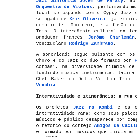
Jazz Sinfônica Jovem de Paraty
, ab
Orquestra de Violões
, performando mú
local se expande com o Gypsy Jaz
suingada de
Kris Oliveira
,
já exibid
como o de Montreux, e
a fusão de
Trio. O intercâmbio cultural do te
produtor francês
Jerôme Charlemán
venezuelano
Rodrigo Zambrano
.
A sonoridade segue pulsante com o
Choro e do Jazz do duo
formado por
cordas”, na diversidade rítmica d
fundindo música instrumental latina
Chet Baker do Della Vecchia Trio 
Vecchia
Interatividade e itinerância: a rua 
Os projetos
Jazz na Kombi
e os 
interatividade rara: como seus palco
músicos e público desaparece por com
o reforço do cortejo
Amigos da Cacil
é formado por músicos que iniciaram