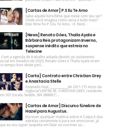
[Cartas de Amor] P.S Eu Te Amo
Sabe aquele livro/filme que mexe com seu ser?
Onde você imagina como seria e tudo mais?
Este filme foi P.S Eu Te Amo. <3 Nest...
[News] Renato Góes, Thaila Ayala e
Bárbara Reis protagonizam Inverno,
suspense inédito que estreia no
Telecine
Com a agenda de trabalho adiada devido ao isolamento
social em meados de 2020, Renato Góes e Thaila Ayala viram
no tempo livre deste perí...
[Carta] Contrato entre Christian Grey
e Anastacia Stelle
Assinado hoje, ____________de 2011 (“O Início da
Vigência”) ENTRE SR. CHRISTIAN GREY, residente
em 301 Escala, Seattle, WA 98889 (“...
[Cartas de Amor] Discurso fúnebre de
Hazel para Augustus.
Escrever qualquer matéria sobre A Culpa é das
estrelas certamente é para me emocionar, já
que eu sou super suspeita em falar ou escrever so...