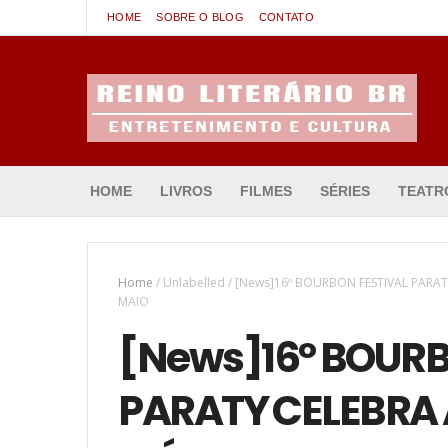
HOME
SOBRE O BLOG
CONTATO
Entretenimento & Cultura
HOME
LIVROS
FILMES
SÉRIES
TEATR
Home
/
Unlabelled
/
[News]16º BOURBON FESTIVAL PARAT
MAIO
[News]16º BOURB
PARATY CELEBRA 