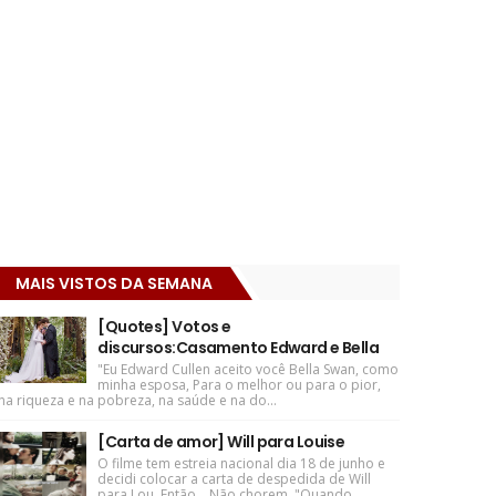
MAIS VISTOS DA SEMANA
[Quotes] Votos e
discursos:Casamento Edward e Bella
"Eu Edward Cullen aceito você Bella Swan, como
minha esposa, Para o melhor ou para o pior,
na riqueza e na pobreza, na saúde e na do...
[Carta de amor] Will para Louise
O filme tem estreia nacional dia 18 de junho e
decidi colocar a carta de despedida de Will
para Lou. Então... Não chorem. "Quando ...