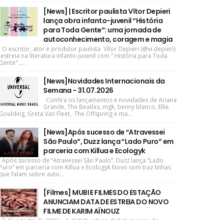
[News] | Escritor paulista Vítor Depieri
lança obra infanto-juvenil “História
para Toda Gente”: uma jornada de
autoconhecimento, coragem e magia
O escritor, ator e produtor paulista Vítor Depieri (@vi.depieri)
estreia na literatura infanto-juvenil com “ História para Toda
Gente” ,...
[News]Novidades Internacionais da
Semana - 31.07.2026
Confira os lançamentos e novidades de Ariana
Grande, The Beatles, mgk, benny blanco, Ellie
Goulding, Greta Van Fleet, The Offspring e ma...
[News]Após sucesso de “Atravessei
São Paulo”, Duzz lança “Lado Puro” em
parceria com Killua e Ecologyk
Após sucesso de “Atravessei São Paulo”, Duzz lança “Lado
Puro” em parceria com Killua e Ecologyk Novo som traz linhas
que falam sobre auto...
[Filmes] MUBI E FILMES DO ESTAÇÃO
ANUNCIAM DATA DE ESTREIA DO NOVO
FILME DE KARIM AÏNOUZ