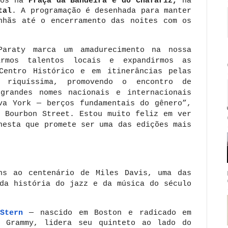
ços na
Praça da Bandeira e do Chafariz,
na
tal
. A programação é desenhada para manter
hãs até o encerramento das noites com os
Paraty marca um amadurecimento na nossa
rmos talentos locais e expandirmos as
Centro Histórico e em itinerâncias pelas
 riquíssima, promovendo o encontro de
grandes nomes nacionais e internacionais
va York — berços fundamentais do gênero”,
o Bourbon Street. Estou muito feliz em ver
nesta que promete ser uma das edições mais
ns ao centenário de Miles Davis, uma das
 da história do jazz e da música do século
Stern
— nascido em Boston e radicado em
 Grammy, lidera seu quinteto ao lado do