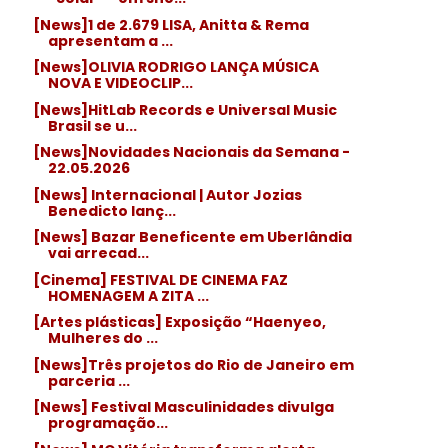
[News]1 de 2.679 LISA, Anitta & Rema
apresentam a ...
[News]OLIVIA RODRIGO LANÇA MÚSICA
NOVA E VIDEOCLIP...
[News]HitLab Records e Universal Music
Brasil se u...
[News]Novidades Nacionais da Semana -
22.05.2026
[News] Internacional | Autor Jozias
Benedicto lanç...
[News] Bazar Beneficente em Uberlândia
vai arrecad...
[Cinema] FESTIVAL DE CINEMA FAZ
HOMENAGEM A ZITA ...
[Artes plásticas] Exposição “Haenyeo,
Mulheres do ...
[News]Três projetos do Rio de Janeiro em
parceria ...
[News] Festival Masculinidades divulga
programação...