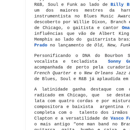
R&B, Soul e Funk ao lado de
Billy B
um dos maiores mestres da har
instrumentista no Blues Music Awar
descoberto por Willie Dixon, Branch 
de Chicago, o
gaitista e cantor
Om
influências que vão de Albert Kin
Memphis ao lado do guitarrista bras
Prado
no lançamento de
Old, New, Fun
Personificando o DNA do Bourbon S
vocalista e tecladista
Sonny G
acompanhada de perto pela curadori
French Quarter
e o
New Orleans Jazz 
de Blues, Soul e R&B já aplaudida em
A latinidade ganha destaque com 
radicado em Chicago, que se destac
lata com quatro cordas e por mistu
compositora e baixista argentina 
completa com o talento dos irmão
Clapton e a versatilidade de
Vasco F
o mais antigo “one man band no Br