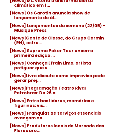
[News] MC Vitória transforma alerta
climático em f...
[News] Os Garotin anuncia show de
lançamento do ál...
[News] Lançamentos da semana (22/05) -
Musique Press
[News]Gente de Classe, do Grupo Carmin
(RN), estre...
[News] Suprema Poker Tour encerra
primeira edição ...
[News] Conheça Efrain Lima, artista
potiguar que v...
[News]Livro discute como improviso pode
gerar prej...
[News]Programação Teatro Rival
Petrobras: De 26 a ...
[News] Entre bastidores, memórias e
figurinos: vis...
[News] Franquias de serviços essenciais
avançam no...
[News] Produtores locais do Mercado das
Flores pro...