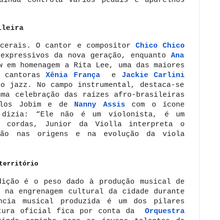
ainda controla vários pedais e aparelhos
ileira
scerais. O cantor e compositor
Chico Chico
 expressivos da nova geração, enquanto
Ana
w em homenagem a Rita Lee, uma das maiores
s cantoras
Xênia França
e
Jackie Carlini
o jazz. No campo instrumental, destaca-se
uma celebração das raízes afro-brasileiras
arlos Jobim e de
Nanny Assis
com o ícone
 dizia: “Ele não é um violonista, é um
s cordas, Junior da Violla interpreta o
são nas origens e na evolução da viola
território
dição é o peso dado à produção musical de
s na engrenagem cultural da cidade durante
ncia musical produzida é um dos pilares
rtura oficial fica por conta da
Orquestra