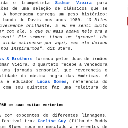
ida o trompetista
Sidmar Vieira
para
ções de uma seleção de clássicos que se
 A homenagem carrega um peso histórico:
a banda de Davis nos anos 1980
. "O Miles
ivelmente brilhante. E eu me senti muito
ar com ele. O que eu mais amava nele era a
cava!! Ele sempre tinha um 'groove' tão
e ainda estivesse por aqui, mas ele deixou
 nos inspirarmos"
, diz Stern.
os & Brothers
formado pelos duos de irmãos
dmar Vieira. O quarteto recebe a vencedora
uma jornada sensorial que reverencia o
alidade da música negra das Américas. A
sta e educador
Lucas Gomes
,
referência do
e com seu quinteto faz uma releitura do
R&B em suas muitas vertentes
a com expoentes de diferentes linhagens,
o festival traz
Carlise Guy
(filha de Buddy
 um Blues moderno mesclado a elementos de