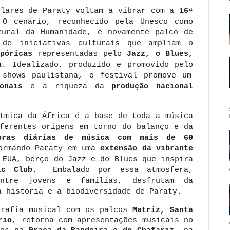
ulares de Paraty voltam a vibrar com a
16ª
 O cenário, reconhecido pela Unesco como
tural da Humanidade, é novamente palco de
 de iniciativas culturais que ampliam o
spóricas
representadas pelo
Jazz, o Blues,
a
. Idealizado, produzido e promovido pelo
shows paulistana, o festival promove um
onais
e a riqueza da
produção nacional
ítmica da África é a base de toda a música
iferentes origens em torno do balanço e da
as diárias de música com mais de 60
ormando Paraty em uma
extensão da vibrante
EUA, berço do Jazz e do Blues que inspira
c Club
. Embalado por essa atmosfera,
entre jovens e famílias, desfrutam da
a história e a biodiversidade de Paraty.
grafia musical com os palcos
Matriz, Santa
rio
, retorna com apresentações musicais no