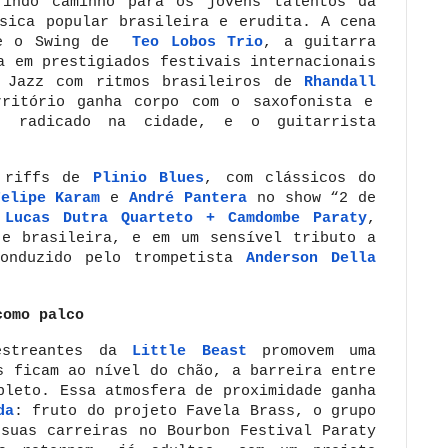
rindo caminho para os
jovens talentos da
sica popular brasileira e erudita. A cena
z e o Swing de
Teo Lobos Trio
, a guitarra
a em p
restigiados festivais internacionais
 Jazz com ritmos brasileiros de
Rhandall
rritório ganha corpo com o saxofonista e
, radicado na cidade, e o guitarrista
s riffs de
Plinio Blues
, com clássicos do
Felipe Karam
e
André Pantera
no show “2 de
e
Lucas Dutra Quarteto + Camdombe Paraty
,
 e brasileira, e em um sensível tributo a
conduzido pelo trompetista
Anderson Della
como palco
estreantes da
Little Beast
promovem uma
s ficam ao nível do chão, a barreira entre
pleto. Essa atmosfera de proximidade ganha
da
: fruto do projeto Favela Brass, o grupo
 suas carreiras no Bourbon Festival Paraty