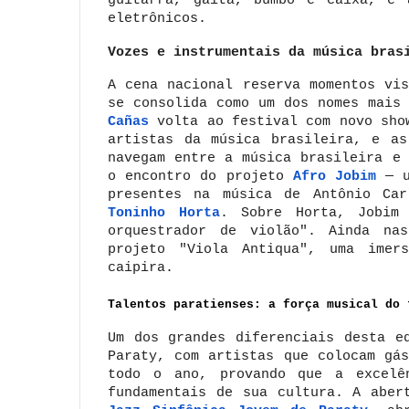
guitarra, gaita, bumbo e caixa, e 
eletrônicos.
Vozes e instrumentais da música bras
A cena nacional reserva momentos vi
se consolida como um dos nomes mais
Cañas
volta ao festival com novo sho
artistas da música brasileira, e a
navegam entre a música brasileira e 
o encontro do projeto
Afro Jobim
— 
presentes na música de Antônio C
Toninho Horta
. Sobre Horta, Jobim
orquestrador de violão". Ainda na
projeto "Viola Antiqua", uma imer
caipira.
Talentos paratienses: a força musical do 
Um dos grandes diferenciais desta e
Paraty, com artistas que colocam gá
todo o ano, provando que a excelê
fundamentais de sua cultura. A abe