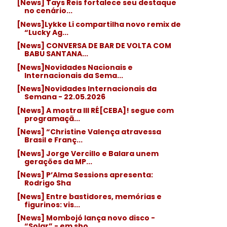
[News] Tays Reis fortalece seu destaque
no cenário...
[News]Lykke Li compartilha novo remix de
“Lucky Ag...
[News] CONVERSA DE BAR DE VOLTA COM
BABU SANTANA...
[News]Novidades Nacionais e
Internacionais da Sema...
[News]Novidades Internacionais da
Semana - 22.05.2026
[News] A mostra III RÉ[CEBA]! segue com
programaçã...
[News] “Christine Valença atravessa
Brasil e Franç...
[News] Jorge Vercillo e Balara unem
gerações da MP...
[News] P’Alma Sessions apresenta:
Rodrigo Sha
[News] Entre bastidores, memórias e
figurinos: vis...
[News] Mombojó lança novo disco -
“Solar” - em sho...