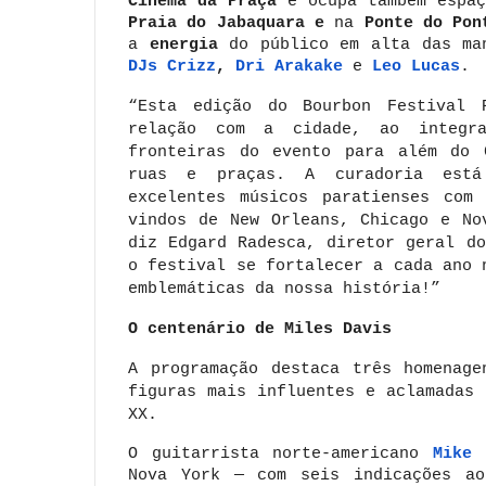
Cinema da Praça
e ocupa também espa
Praia do Jabaquara e
na
Ponte do Pon
a
energia
do público em alta das man
DJs Crizz
,
Dri Arakake
e
Leo Lucas
.
“Esta edição do Bourbon Festival 
relação com a cidade, ao integra
fronteiras do evento para além do 
ruas e praças. A curadoria está
excelentes músicos paratienses com 
vindos de New Orleans, Chicago e No
diz Edgard Radesca, diretor geral d
o festival se fortalecer a cada ano 
emblemáticas da nossa história!”
O centenário de Miles Davis
A programação destaca três homenage
figuras mais influentes e aclamadas
XX.
O guitarrista norte-americano
Mike 
Nova York — com seis indicações ao