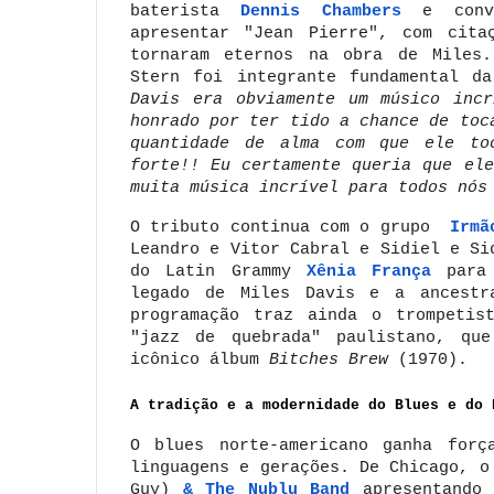
baterista
Dennis Chambers
e conv
apresentar "Jean Pierre", com cita
tornaram eternos na obra de Miles.
Stern foi integrante fundamental d
Davis era obviamente um músico incr
honrado por ter tido a chance de toc
quantidade de alma com que ele to
forte!! Eu certamente queria que el
muita música incrível para todos nós
O tributo continua com o grupo
Irmã
Leandro e Vitor Cabral e Sidiel e Si
do Latin Grammy
Xênia França
para 
legado de Miles Davis e a ancestr
programação traz ainda o trompeti
"jazz de quebrada" paulistano, qu
icônico álbum
Bitches Brew
(1970).
A
tradição e a modernidade do Blues e do 
O blues norte-americano ganha forç
linguagens e gerações. De Chicago, 
Guy)
& The Nublu Band
apresentando