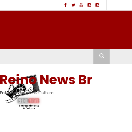
Reino News Br
Entretenimento & Cultura