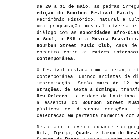
De
29 a 31 de maio
, as pedras irreg
edição do Bourbon Festival Paraty
.
Patrimônio Histórico, Natural e Cul
uma programação musical diversa e
diálogo com as
sonoridades afro-dia
o Soul, o R&B e a Música Brasileir
Bourbon Street Music Club,
casa de 
encontro entre as
raízes
internaci
contemporânea.
O festival destaca como a herança r
contemporânea, unindo artistas de d
improvisação. Serão
mais de 12 hor
atrações, de sexta a domingo
, transf
New Orleans
— a cidade da Louisiana, 
a essência do
Bourbon Street Musi
públicos de diversas gerações, 
celebração em perfeita harmonia com 
Neste ano, o evento expande sua geo
Rita, Igreja, Quadra e Largo do Rosá