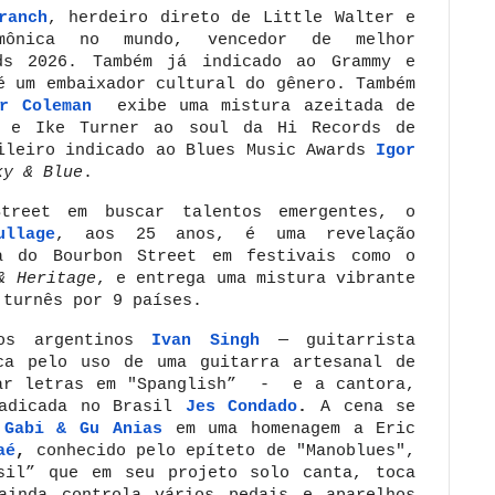
ranch
, herdeiro direto de Little Walter e
mônica no mundo, vencedor de melhor
ds 2026. Também já indicado ao Grammy e
é um embaixador cultural do gênero. Também
ar Coleman
exibe uma mistura azeitada de
g e Ike Turner ao soul da Hi Records de
ileiro indicado ao Blues Music Awards
Igor
ky & Blue
.
treet em buscar talentos emergentes, o
ullage
, aos 25 anos, é uma revelação
a do Bourbon Street em festivais como o
& Heritage
, e entrega uma mistura vibrante
 turnês por 9 países.
os argentinos
Ivan Singh
— guitarrista
a pelo uso de uma guitarra artesanal de
rar letras em "Spanglish” - e a cantora,
radicada no Brasil
Jes Condado
.
A cena se
s
Gabi & Gu Anias
em uma homenagem a Eric
aé
,
conhecido
pelo epíteto de "Manoblues",
asil” que em seu
projeto solo canta, toca