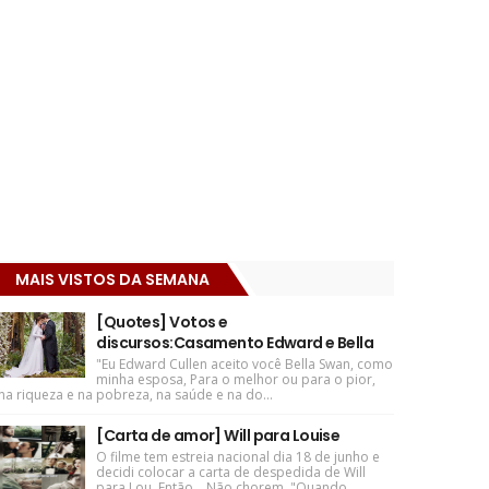
MAIS VISTOS DA SEMANA
[Quotes] Votos e
discursos:Casamento Edward e Bella
"Eu Edward Cullen aceito você Bella Swan, como
minha esposa, Para o melhor ou para o pior,
na riqueza e na pobreza, na saúde e na do...
[Carta de amor] Will para Louise
O filme tem estreia nacional dia 18 de junho e
decidi colocar a carta de despedida de Will
para Lou. Então... Não chorem. "Quando ...