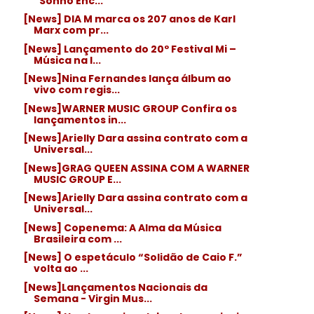
“Sonho Enc...
[News] DIA M marca os 207 anos de Karl
Marx com pr...
[News] Lançamento do 20º Festival Mi –
Música na I...
[News]Nina Fernandes lança álbum ao
vivo com regis...
[News]WARNER MUSIC GROUP Confira os
lançamentos in...
[News]Arielly Dara assina contrato com a
Universal...
[News]GRAG QUEEN ASSINA COM A WARNER
MUSIC GROUP E...
[News]Arielly Dara assina contrato com a
Universal...
[News] Copenema: A Alma da Música
Brasileira com ...
[News] O espetáculo “Solidão de Caio F.”
volta ao ...
[News]Lançamentos Nacionais da
Semana - Virgin Mus...