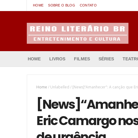
HOME
SOBRE O BLOG
CONTATO
Entretenimento & Cultura
HOME
LIVROS
FILMES
SÉRIES
TEATR
Home
/
Unlabelled
/
[News]“Amanhecer": A canção que Er
[News]“Amanhece
Eric Camargo nos
de urgência