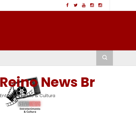
Reino News Br
Entretenimento & Cultura