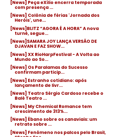
[News] Peça eXílio encerra temporada
com presença ...
[News] Colônia de férias 'Jornada dos
Heróis', une...
[News]BLITZ “AGORA É A HORA” A nova
turnê, segue...
[News]SAMARA JOY LANÇA VERSÃO DE
DJAVAN E FAZ SHOW...
[News] XX RioHarpFestival - A Volta ao
Mundo ao So...
[News] Os Paralamas do Sucesso
confirmam particip...
[News] Estranho cotidiano: após
lançamento de livr...
[News] Teatro Sérgio Cardoso recebe o
Balé Teatro ...
[News] My Chemical Romance tem
crescimento de 313%...
[News] Ébano sobre os canaviais: um
retrato sobre ...
[News] Fenômeno nos palcos pelo Brasil,