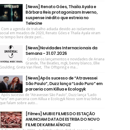
[News] Renato Góes, Thaila Ayala e
Bárbara Reis protagonizam Inverno,
suspense inédito que estreia no
Telecine
Com a agenda de trabalho adiada devido ao isolamento
social em meados de 2020, Renato Góes e Thaila Ayala viram
no tempo livre deste perí...
[News]Novidades Internacionais da
Semana - 31.07.2026
Confira os lançamentos e novidades de Ariana
Grande, The Beatles, mgk, benny blanco, Ellie
Goulding, Greta Van Fleet, The Offspring e ma...
[News]Após sucesso de “Atravessei
São Paulo”, Duzz lança “Lado Puro” em
parceria com Killua e Ecologyk
Após sucesso de “Atravessei São Paulo”, Duzz lança “Lado
Puro” em parceria com Killua e Ecologyk Novo som traz linhas
que falam sobre auto...
[Filmes] MUBI E FILMES DO ESTAÇÃO
ANUNCIAM DATA DE ESTREIA DO NOVO
FILME DE KARIM AÏNOUZ