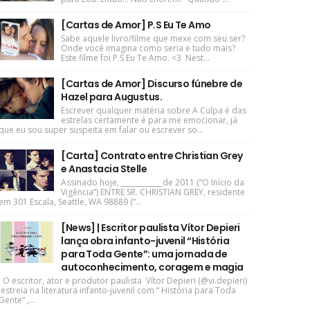
[Cartas de Amor] P.S Eu Te Amo
Sabe aquele livro/filme que mexe com seu ser?
Onde você imagina como seria e tudo mais?
Este filme foi P.S Eu Te Amo. <3 Nest...
[Cartas de Amor] Discurso fúnebre de
Hazel para Augustus.
Escrever qualquer matéria sobre A Culpa é das
estrelas certamente é para me emocionar, já
que eu sou super suspeita em falar ou escrever so...
[Carta] Contrato entre Christian Grey
e Anastacia Stelle
Assinado hoje, ____________de 2011 (“O Início da
Vigência”) ENTRE SR. CHRISTIAN GREY, residente
em 301 Escala, Seattle, WA 98889 (“...
[News] | Escritor paulista Vítor Depieri
lança obra infanto-juvenil “História
para Toda Gente”: uma jornada de
autoconhecimento, coragem e magia
O escritor, ator e produtor paulista Vítor Depieri (@vi.depieri)
estreia na literatura infanto-juvenil com “ História para Toda
Gente” ,...