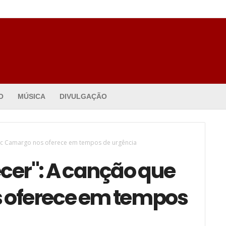
O
MÚSICA
DIVULGAÇÃO
ic Camargo nos oferece em tempos de urgência
r": A canção que
 oferece em tempos