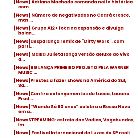
[News] Adriano Machado comanda noite histórica
com...
[News] Número de negativados no Ceará cresce,
mas ...
[News] Grupo A12+ foca na expansão e divulga
balan...
[News]aespa lança remix de "Dirty Work", com
parti...
[News] Malka Julieta lança versão deluxe ao vivo
d...
[News]BG LANÇA PRIMEIRO PROJETO PELA WARNER
MUSIC ...
[News]Prestes a fazer shows na América do Sul,
Sa...
[News]Confira os lançamentos de Lucca, Lauana
Prad...
[News]“Wanda Sá 80 anos” celebra a Bossa Nova
em á...
[NewsSTREAMING: estreia doc Vadias, Vagabundos,
Im...
[News] Festival Internacional de Luzes de SP reali...