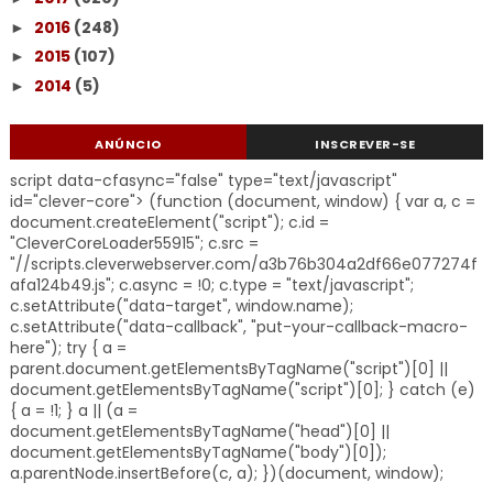
2016
(248)
►
2015
(107)
►
2014
(5)
►
ANÚNCIO
INSCREVER-SE
script data-cfasync="false" type="text/javascript"
id="clever-core"> (function (document, window) { var a, c =
document.createElement("script"); c.id =
"CleverCoreLoader55915"; c.src =
"//scripts.cleverwebserver.com/a3b76b304a2df66e077274f
afa124b49.js"; c.async = !0; c.type = "text/javascript";
c.setAttribute("data-target", window.name);
c.setAttribute("data-callback", "put-your-callback-macro-
here"); try { a =
parent.document.getElementsByTagName("script")[0] ||
document.getElementsByTagName("script")[0]; } catch (e)
{ a = !1; } a || (a =
document.getElementsByTagName("head")[0] ||
document.getElementsByTagName("body")[0]);
a.parentNode.insertBefore(c, a); })(document, window);