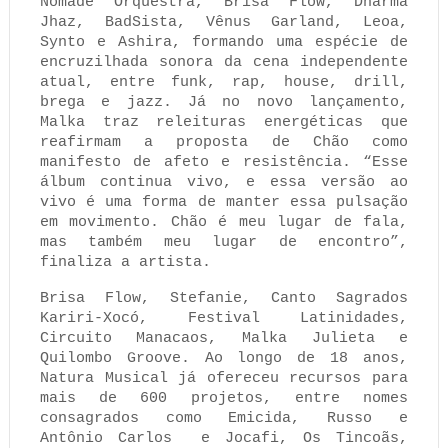
Nomade Orquestra, Brisa Flow, Dharma
Jhaz, BadSista, Vênus Garland, Leoa,
Synto e Ashira, formando uma espécie de
encruzilhada sonora da cena independente
atual, entre funk, rap, house, drill,
brega e jazz. Já no novo lançamento,
Malka traz releituras energéticas que
reafirmam a proposta de Chão como
manifesto de afeto e resistência. “Esse
álbum continua vivo, e essa versão ao
vivo é uma forma de manter essa pulsação
em movimento. Chão é meu lugar de fala,
mas também meu lugar de encontro”,
finaliza a artista.
Brisa Flow, Stefanie, Canto Sagrados
Kariri-Xocó, Festival Latinidades,
Circuito Manacaos, Malka Julieta e
Quilombo Groove. Ao longo de 18 anos,
Natura Musical já ofereceu recursos para
mais de 600 projetos, entre nomes
consagrados como Emicida, Russo e
Antônio Carlos e Jocafi, Os Tincoãs,