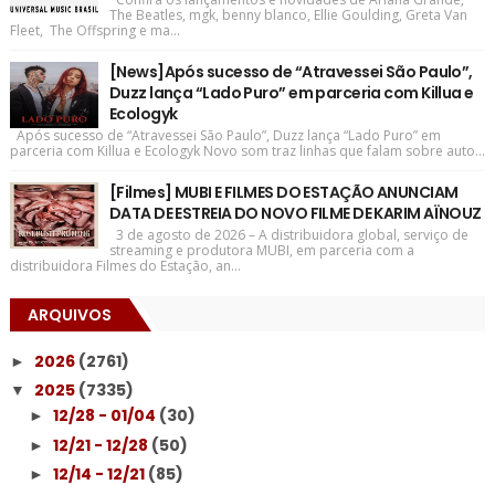
The Beatles, mgk, benny blanco, Ellie Goulding, Greta Van
Fleet, The Offspring e ma...
[News]Após sucesso de “Atravessei São Paulo”,
Duzz lança “Lado Puro” em parceria com Killua e
Ecologyk
Após sucesso de “Atravessei São Paulo”, Duzz lança “Lado Puro” em
parceria com Killua e Ecologyk Novo som traz linhas que falam sobre auto...
[Filmes] MUBI E FILMES DO ESTAÇÃO ANUNCIAM
DATA DE ESTREIA DO NOVO FILME DE KARIM AÏNOUZ
3 de agosto de 2026 – A distribuidora global, serviço de
streaming e produtora MUBI, em parceria com a
distribuidora Filmes do Estação, an...
ARQUIVOS
2026
(2761)
►
2025
(7335)
▼
12/28 - 01/04
(30)
►
12/21 - 12/28
(50)
►
12/14 - 12/21
(85)
►