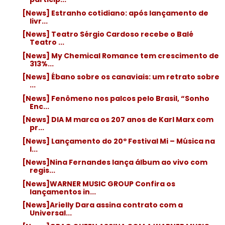
[News] Estranho cotidiano: após lançamento de
livr...
[News] Teatro Sérgio Cardoso recebe o Balé
Teatro ...
[News] My Chemical Romance tem crescimento de
313%...
[News] Ébano sobre os canaviais: um retrato sobre
...
[News] Fenômeno nos palcos pelo Brasil, “Sonho
Enc...
[News] DIA M marca os 207 anos de Karl Marx com
pr...
[News] Lançamento do 20º Festival Mi – Música na
I...
[News]Nina Fernandes lança álbum ao vivo com
regis...
[News]WARNER MUSIC GROUP Confira os
lançamentos in...
[News]Arielly Dara assina contrato com a
Universal...