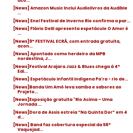
aco...
[News] Amazon Music Inclui Audiolivros da Audible
...
[News] Enel Festival de Inverno Rio confirma a par...
[News] Flávio Delli apresenta espetáculo O Amor é
...
[News]9° FESTIVAL ECRÃ, com entrada gratuita,
acon...
[News] Apontado como herdeiro da MPB
nordestina, J...
[News]Festival Arajara Jazz & Blues chega à 4ª
Edi...
[News] Espetáculo infantil indígena Pa'ra - rio de...
[News]Banda Um Amô leva samba e sabores ao
Projeto...
[News]Exposição gratuita "Rio Acima – Uma
Jornada ...
[News]Dora de Assis estreia “Na Quinta Dor” em 4
d...
[News] Band faz cobertura especial da 56ª
Vaquejad...