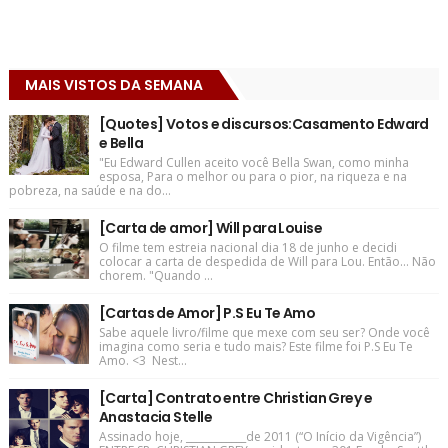
MAIS VISTOS DA SEMANA
[Quotes] Votos e discursos:Casamento Edward
e Bella
"Eu Edward Cullen aceito você Bella Swan, como minha
esposa, Para o melhor ou para o pior, na riqueza e na
pobreza, na saúde e na do...
[Carta de amor] Will para Louise
O filme tem estreia nacional dia 18 de junho e decidi
colocar a carta de despedida de Will para Lou. Então... Não
chorem. "Quando ...
[Cartas de Amor] P.S Eu Te Amo
Sabe aquele livro/filme que mexe com seu ser? Onde você
imagina como seria e tudo mais? Este filme foi P.S Eu Te
Amo. <3 Nest...
[Carta] Contrato entre Christian Grey e
Anastacia Stelle
Assinado hoje, ____________de 2011 (“O Início da Vigência”)