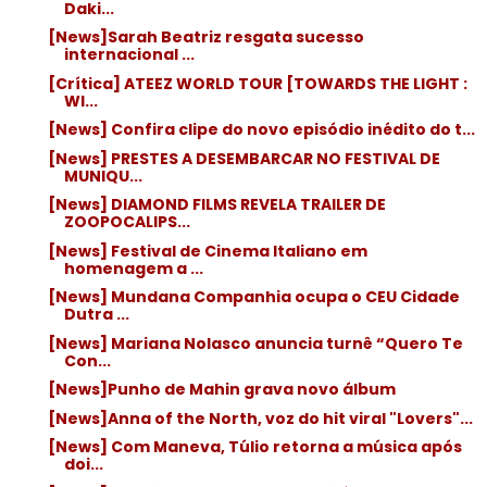
Daki...
[News]Sarah Beatriz resgata sucesso
internacional ...
[Crítica] ATEEZ WORLD TOUR [TOWARDS THE LIGHT :
WI...
[News] Confira clipe do novo episódio inédito do t...
[News] PRESTES A DESEMBARCAR NO FESTIVAL DE
MUNIQU...
[News] DIAMOND FILMS REVELA TRAILER DE
ZOOPOCALIPS...
[News] Festival de Cinema Italiano em
homenagem a ...
[News] Mundana Companhia ocupa o CEU Cidade
Dutra ...
[News] Mariana Nolasco anuncia turnê “Quero Te
Con...
[News]Punho de Mahin grava novo álbum
[News]Anna of the North, voz do hit viral "Lovers"...
[News] Com Maneva, Túlio retorna a música após
doi...