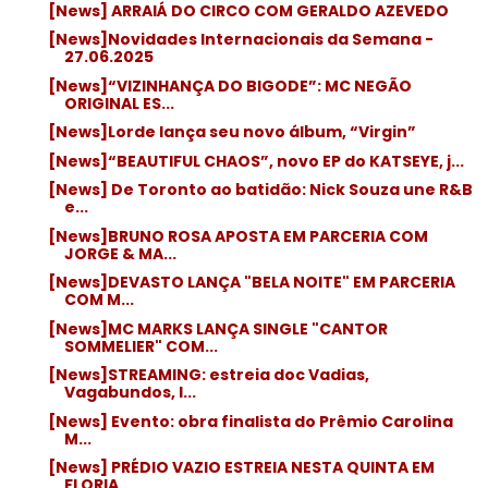
[News] ARRAIÁ DO CIRCO COM GERALDO AZEVEDO
[News]Novidades Internacionais da Semana -
27.06.2025
[News]“VIZINHANÇA DO BIGODE”: MC NEGÃO
ORIGINAL ES...
[News]Lorde lança seu novo álbum, “Virgin”
[News]“BEAUTIFUL CHAOS”, novo EP do KATSEYE, j...
[News] De Toronto ao batidão: Nick Souza une R&B
e...
[News]BRUNO ROSA APOSTA EM PARCERIA COM
JORGE & MA...
[News]DEVASTO LANÇA "BELA NOITE" EM PARCERIA
COM M...
[News]MC MARKS LANÇA SINGLE "CANTOR
SOMMELIER" COM...
[News]STREAMING: estreia doc Vadias,
Vagabundos, I...
[News] Evento: obra finalista do Prêmio Carolina
M...
[News] PRÉDIO VAZIO ESTREIA NESTA QUINTA EM
FLORIA...