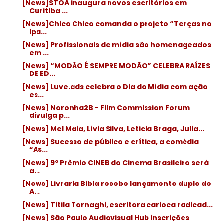
[News]STOA inaugura novos escritórios em
Curitiba ...
[News]Chico Chico comanda o projeto “Terças no
Ipa...
[News] Profissionais de mídia são homenageados
em ...
[News] “MODÃO É SEMPRE MODÃO” CELEBRA RAÍZES
DE ED...
[News] Luve.ads celebra o Dia do Mídia com ação
es...
[News] Noronha2B - Film Commission Forum
divulga p...
[News] Mel Maia, Lívia Silva, Leticia Braga, Julia...
[News] Sucesso de público e crítica, a comédia
“As...
[News] 9º Prêmio CINEB do Cinema Brasileiro será
a...
[News] Livraria Bibla recebe lançamento duplo de
A...
[News] Titila Tornaghi, escritora carioca radicad...
[News] São Paulo Audiovisual Hub inscrições