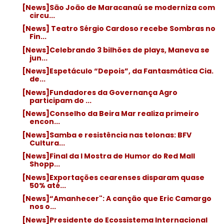
[News]São João de Maracanaú se moderniza com
circu...
[News] Teatro Sérgio Cardoso recebe Sombras no
Fin...
[News]Celebrando 3 bilhões de plays, Maneva se
jun...
[News]Espetáculo “Depois”, da Fantasmática Cia.
de...
[News]Fundadores da Governança Agro
participam do ...
[News]Conselho da Beira Mar realiza primeiro
encon...
[News]Samba e resistência nas telonas: BFV
Cultura...
[News]Final da I Mostra de Humor do Red Mall
Shopp...
[News]Exportações cearenses disparam quase
50% até...
[News]“Amanhecer": A canção que Eric Camargo
nos o...
[News]Presidente do Ecossistema Internacional