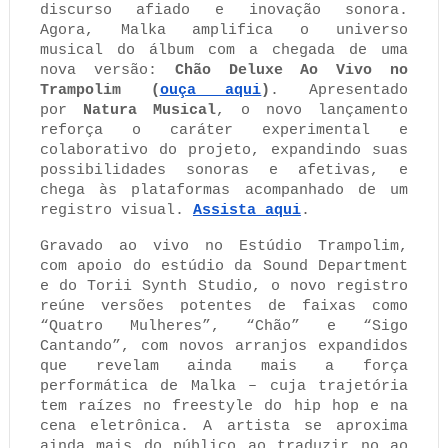
discurso afiado e inovação sonora.
Agora, Malka amplifica o universo
musical do álbum com a chegada de uma
nova versão:
Chão Deluxe Ao Vivo no
Trampolim (
ouça aqui
)
. Apresentado
por
Natura Musical
, o novo lançamento
reforça o caráter experimental e
colaborativo do projeto, expandindo suas
possibilidades sonoras e afetivas, e
chega às plataformas acompanhado de um
registro visual.
Assista aqui
.
Gravado ao vivo no Estúdio Trampolim,
com apoio do estúdio da Sound Department
e do Torii Synth Studio, o novo registro
reúne versões potentes de faixas como
“Quatro Mulheres”, “Chão” e “Sigo
Cantando”, com novos arranjos expandidos
que revelam ainda mais a força
performática de Malka – cuja trajetória
tem raízes no freestyle do hip hop e na
cena eletrônica. A artista se aproxima
ainda mais do público ao traduzir no ao