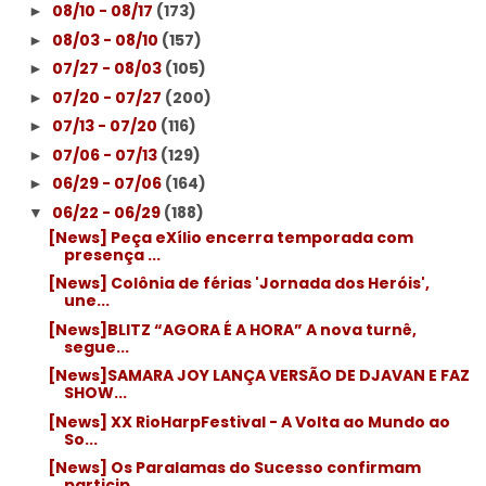
08/10 - 08/17
(173)
►
08/03 - 08/10
(157)
►
07/27 - 08/03
(105)
►
07/20 - 07/27
(200)
►
07/13 - 07/20
(116)
►
07/06 - 07/13
(129)
►
06/29 - 07/06
(164)
►
06/22 - 06/29
(188)
▼
[News] Peça eXílio encerra temporada com
presença ...
[News] Colônia de férias 'Jornada dos Heróis',
une...
[News]BLITZ “AGORA É A HORA” A nova turnê,
segue...
[News]SAMARA JOY LANÇA VERSÃO DE DJAVAN E FAZ
SHOW...
[News] XX RioHarpFestival - A Volta ao Mundo ao
So...
[News] Os Paralamas do Sucesso confirmam
particip...