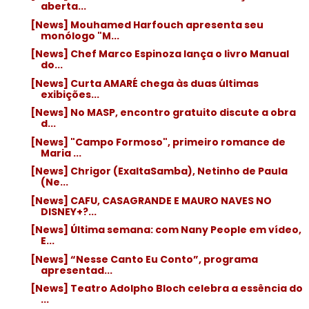
aberta...
[News] Mouhamed Harfouch apresenta seu
monólogo "M...
[News] Chef Marco Espinoza lança o livro Manual
do...
[News] Curta AMARÉ chega às duas últimas
exibições...
[News] No MASP, encontro gratuito discute a obra
d...
[News] "Campo Formoso", primeiro romance de
Maria ...
[News] Chrigor (ExaltaSamba), Netinho de Paula
(Ne...
[News] CAFU, CASAGRANDE E MAURO NAVES NO
DISNEY+?...
[News] Última semana: com Nany People em vídeo,
E...
[News] “Nesse Canto Eu Conto”, programa
apresentad...
[News] Teatro Adolpho Bloch celebra a essência do
...