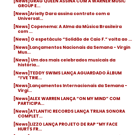
[News]GRAG QUEEN ASSINA COM A WARNER MUSIC
GROUP E...
[News]Arielly Dara assina contrato com a
Universal...
[News] Copenema: A Alma da Música Brasileira
com ...
[News] O espetáculo “Solidão de Caio F.” volta ao ...
[News]Lançamentos Nacionais da Semana - Virgin
Mus...
[News] Um dos mais celebrados musicais da
história...
[News]TEDDY SWIMS LANÇA AGUARDADO ÁLBUM
“I’VE TRIE...
[News]Lançamentos Internacionais da Semana -
Virgi...
[News]ALEX WARREN LANÇA “ON MY MIND” COM
PARTICIPA...
[News]ATLANTIC RECORDS LANÇA TRILHA SONORA
COMPLET...
[News]LIZZO LANÇA PROJETO DE RAP “MY FACE
HURTS FR...