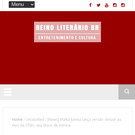
Entretenimento & Cultura
Home
/
Unlabelled
/
[News] Malka Julieta lança versão deluxe ao
vivo de Chão, seu disco de estreia