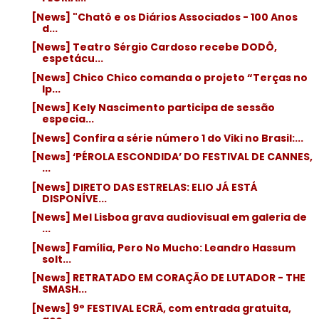
[News] "Chatô e os Diários Associados - 100 Anos
d...
[News] Teatro Sérgio Cardoso recebe DODÔ,
espetácu...
[News] Chico Chico comanda o projeto “Terças no
Ip...
[News] Kely Nascimento participa de sessão
especia...
[News] Confira a série número 1 do Viki no Brasil:...
[News] ‘PÉROLA ESCONDIDA’ DO FESTIVAL DE CANNES,
...
[News] DIRETO DAS ESTRELAS: ELIO JÁ ESTÁ
DISPONÍVE...
[News] Mel Lisboa grava audiovisual em galeria de
...
[News] Família, Pero No Mucho: Leandro Hassum
solt...
[News] RETRATADO EM CORAÇÃO DE LUTADOR - THE
SMASH...
[News] 9° FESTIVAL ECRÃ, com entrada gratuita,