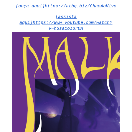
[ouça aqui]https://atbq.biz/ChaoAoVivo
[assista
aqui]https://www.youtube.com/watch?
v=h3sa1oI3rDA