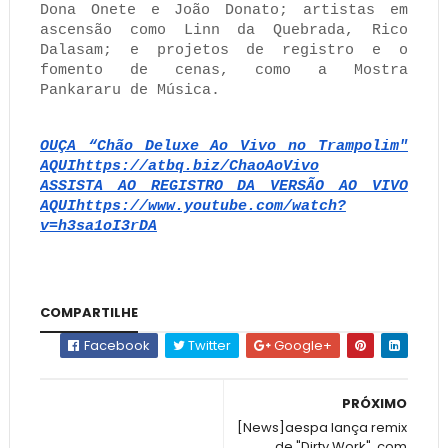
Dona Onete e João Donato; artistas em
ascensão como Linn da Quebrada, Rico
Dalasam; e projetos de registro e o
fomento de cenas, como a Mostra
Pankararu de Música.
OUÇA “Chão Deluxe Ao Vivo no Trampolim"
AQUIhttps://atbq.biz/ChaoAoVivo
ASSISTA AO REGISTRO DA VERSÃO AO VIVO
AQUIhttps://www.youtube.com/watch?
v=h3sa1oI3rDA
COMPARTILHE
Facebook
Twitter
Google+
PRÓXIMO
[News]aespa lança remix
de "Dirty Work", com