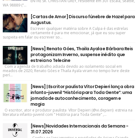
ENTRE SR. CHRISTIAN GREY, residente em 301 Escala, Seattle,
WA 98889 (“...
[Cartas de Amor] Discurso fúnebre de Hazel para
Augustus.
Escrever qualquer matéria sobre A Culpa é das estrelas
certamente é para me emocionar, já que eu sou super
suspeita em falar ou escrever so...
[News] Renato Góes, Thaila Ayala e Bárbara Reis
protagonizam Inverno, suspense inédito que
estreia no Telecine
Com a agenda de trabalho adiada devido ao isolamento social em
meados de 2020, Renato Góes e Thaila Ayala viram no tempo livre deste
perí...
[News] | Escritor paulista Vítor Depieri lança obra
infanto-juvenil “História para Toda Gente”: uma
jornada de autoconhecimento, coragem e
magia
O escritor, ator e produtor paulista Vítor Depieri (@vi.depieri) estreia na
literatura infanto-juvenil com “ História para Toda Gente” ,...
[News]Novidades Internacionais da Semana -
31.07.2026
Confira os lançamentos e novidades de Ariana Grande,