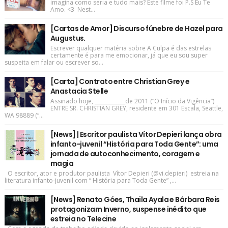
imagina como seria e tudo mais? Este filme foi P.S Eu Te
Amo. <3 Nest...
[Cartas de Amor] Discurso fúnebre de Hazel para
Augustus.
Escrever qualquer matéria sobre A Culpa é das estrelas
certamente é para me emocionar, já que eu sou super
suspeita em falar ou escrever so...
[Carta] Contrato entre Christian Grey e
Anastacia Stelle
Assinado hoje, ____________de 2011 (“O Início da Vigência”)
ENTRE SR. CHRISTIAN GREY, residente em 301 Escala, Seattle,
WA 98889 (“...
[News] | Escritor paulista Vítor Depieri lança obra
infanto-juvenil “História para Toda Gente”: uma
jornada de autoconhecimento, coragem e
magia
O escritor, ator e produtor paulista Vítor Depieri (@vi.depieri) estreia na
literatura infanto-juvenil com “ História para Toda Gente” ,...
[News] Renato Góes, Thaila Ayala e Bárbara Reis
protagonizam Inverno, suspense inédito que
estreia no Telecine