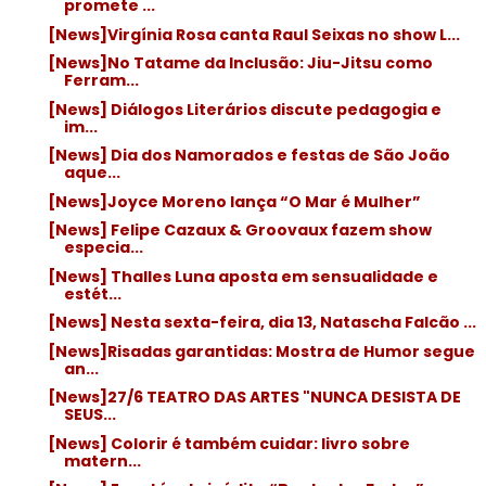
promete ...
[News]Virgínia Rosa canta Raul Seixas no show L...
[News]No Tatame da Inclusão: Jiu-Jitsu como
Ferram...
[News] Diálogos Literários discute pedagogia e
im...
[News] Dia dos Namorados e festas de São João
aque...
[News]Joyce Moreno lança “O Mar é Mulher”
[News] Felipe Cazaux & Groovaux fazem show
especia...
[News] Thalles Luna aposta em sensualidade e
estét...
[News] Nesta sexta-feira, dia 13, Natascha Falcão ...
[News]Risadas garantidas: Mostra de Humor segue
an...
[News]27/6 TEATRO DAS ARTES "NUNCA DESISTA DE
SEUS...
[News] Colorir é também cuidar: livro sobre
matern...