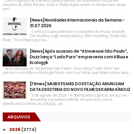
Com a agenda de trabalho adiada devido ao isolamento social em
meados de 2020, Renato Góes e Thaila Ayala viram no tempo livre deste
perí...
[News]Novidades Internacionais da Semana -
31.07.2026
Confira os lançamentos e novidades de Ariana Grande,
The Beatles, mgk, benny blanco, Ellie Goulding, Greta Van
Fleet, The Offspring e ma...
[News]Após sucesso de “Atravessei São Paulo”,
Duzz lança “Lado Puro” em parceria com Killua e
Ecologyk
Após sucesso de “Atravessei São Paulo”, Duzz lança “Lado Puro” em
parceria com Killua e Ecologyk Novo som traz linhas que falam sobre auto...
[Filmes] MUBI E FILMES DO ESTAÇÃO ANUNCIAM
DATA DE ESTREIA DO NOVO FILME DE KARIM AÏNOUZ
3 de agosto de 2026 – A distribuidora global, serviço de
streaming e produtora MUBI, em parceria com a
distribuidora Filmes do Estação, an...
ARQUIVOS
2026
(2774)
►