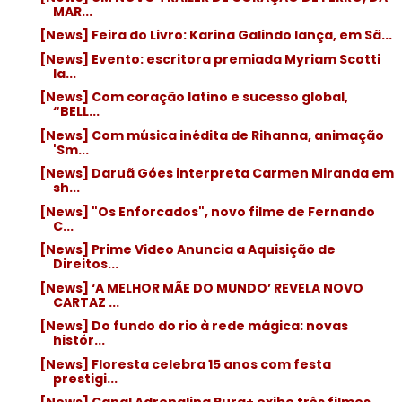
MAR...
[News] Feira do Livro: Karina Galindo lança, em Sã...
[News] Evento: escritora premiada Myriam Scotti
la...
[News] Com coração latino e sucesso global,
“BELL...
[News] Com música inédita de Rihanna, animação
'Sm...
[News] Daruã Góes interpreta Carmen Miranda em
sh...
[News] "Os Enforcados", novo filme de Fernando
C...
[News] Prime Video Anuncia a Aquisição de
Direitos...
[News] ‘A MELHOR MÃE DO MUNDO’ REVELA NOVO
CARTAZ ...
[News] Do fundo do rio à rede mágica: novas
histór...
[News] Floresta celebra 15 anos com festa
prestigi...