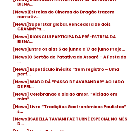
BIENA...
[News]Estreias do Cinema do Dragão trazem
narrativ...
[News]Superstar global, vencedora de dois
GRAMMY®s...
[News] RIOINCLUI PARTICIPA DA PRÉ-ESTREIA DA
BIENA...
[News]Entre os dias 5 de junho e 17 de julho Proje...
[News]O Sertão de Patativa do Assaré – A Festa da
...
[News] Espetáculo inédito “Sem registro – Uma
perf...
[News] WADO DÁ “PASSO DE AVARANDAR” AO LADO
DE PRI...
[News] Celebrando o dia do amor, “viciado em
mim” ...
[News] Livro “Tradições Gastronômicas Paulistas”
s...
[News]ISABELLA TAVIANI FAZ TURNÊ ESPECIAL NO MÊS
D...