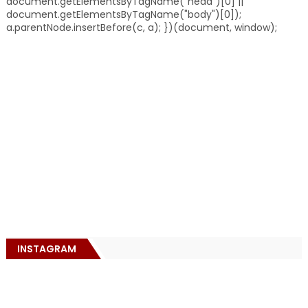
document.getElementsByTagName("head")[0] ||
document.getElementsByTagName("body")[0]);
a.parentNode.insertBefore(c, a); })(document, window);
INSTAGRAM