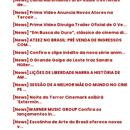
[News] Canal Adrenalina Pura+ exibe três filmes
de...
[News] Prime Video Anuncia Novos Atores na
Terceir...
[News] Prime Video Divulga Trailer Oficial de O Ve...
[News] “Em Busca do Ouro”, clássico do cinema di...
[News] ATEEZ NO BRASIL: PRÉ VENDA DE INGRESSOS
COM...
[News] Confira o clipe inédito da nova série anim...
[News] O Grande Golpe do Leste traz Sandra
Hüller...
[News] LIÇÕES DE LIBERDADE NARRA A HISTÓRIA DE
AM...
[News] SESSÃO DE A MELHOR MÃE DO MUNDO NO CINE
PE ...
[News] Noite do Terror Cinemark exibirá
'Extermín...
[News]WARNER MUSIC GROUP Confira os
lançamentos in...
[News] Escolinha de Arte do Brasil oferece novas
v...