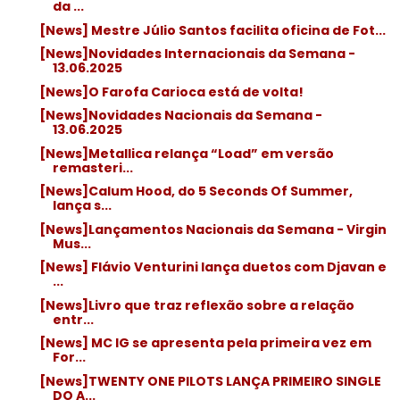
da ...
[News] Mestre Júlio Santos facilita oficina de Fot...
[News]Novidades Internacionais da Semana -
13.06.2025
[News]O Farofa Carioca está de volta!
[News]Novidades Nacionais da Semana -
13.06.2025
[News]Metallica relança “Load” em versão
remasteri...
[News]Calum Hood, do 5 Seconds Of Summer,
lança s...
[News]Lançamentos Nacionais da Semana - Virgin
Mus...
[News] Flávio Venturini lança duetos com Djavan e
...
[News]Livro que traz reflexão sobre a relação
entr...
[News] MC IG se apresenta pela primeira vez em
For...
[News]TWENTY ONE PILOTS LANÇA PRIMEIRO SINGLE
DO A...