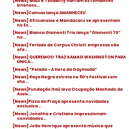
[News] Maui e Tshawtty narram os romances
intensos...
[News]Canvas lança AMANHECEU
[News] Africanoise e Mandacaru se apresentam
no Es...
[News] Bianca Gismonti Trio lança “Gismonti 70”
no...
[News] Feriado de Corpus Christi: empresas vão
ofe...
[News] QUEREMOS! TRAZ KAMASI WASHINGTON PARA
ÚNICA...
[News] “Pelada - A Hora da Gaymada”
[News] Raça Negra estreia no 90’s Festival com
sho...
[News]Fundação Itaú leva Ocupação Machado de
Assis...
[News]Pizza da Praça apresenta novidades
exclusiva...
[News] Jonatha e Cristiano impressionam
convidados...
[News] João Henrique apresenta música que