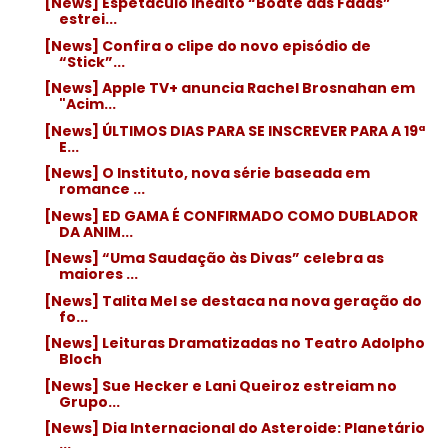
[News] Espetáculo inédito “Boate das Fadas”
estrei...
[News] Confira o clipe do novo episódio de
“Stick”...
[News] Apple TV+ anuncia Rachel Brosnahan em
"Acim...
[News] ÚLTIMOS DIAS PARA SE INSCREVER PARA A 19ª
E...
[News] O Instituto, nova série baseada em
romance ...
[News] ED GAMA É CONFIRMADO COMO DUBLADOR
DA ANIM...
[News] “Uma Saudação às Divas” celebra as
maiores ...
[News] Talita Mel se destaca na nova geração do
fo...
[News] Leituras Dramatizadas no Teatro Adolpho
Bloch
[News] Sue Hecker e Lani Queiroz estreiam no
Grupo...
[News] Dia Internacional do Asteroide: Planetário
...