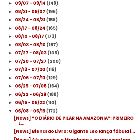
09/07 - 09/14
(148)
►
08/31 - 09/07
(196)
►
08/24 - 08/31
(158)
►
08/17 - 08/24
(165)
►
08/10 - 08/17
(173)
►
08/03 - 08/10
(157)
►
07/27 - 08/03
(105)
►
07/20 - 07/27
(200)
►
07/13 - 07/20
(116)
►
07/06 - 07/13
(129)
►
06/29 - 07/06
(164)
►
06/22 - 06/29
(188)
►
06/15 - 06/22
(110)
►
06/08 - 06/15
(172)
▼
[News] “O DIÁRIO DE PILAR NA AMAZÔNIA”: PRIMEIRO
L...
[News] Bienal do Livro: Gigante Leo lança fábula i...
[News] Africanoise e Mandacaru se apresentam