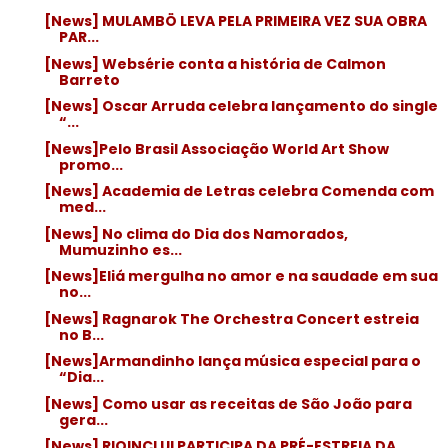
[News] MULAMBÖ LEVA PELA PRIMEIRA VEZ SUA OBRA
PAR...
[News] Websérie conta a história de Calmon
Barreto
[News] Oscar Arruda celebra lançamento do single
“...
[News]Pelo Brasil Associação World Art Show
promo...
[News] Academia de Letras celebra Comenda com
med...
[News] No clima do Dia dos Namorados,
Mumuzinho es...
[News]Eliá mergulha no amor e na saudade em sua
no...
[News] Ragnarok The Orchestra Concert estreia
no B...
[News]Armandinho lança música especial para o
“Dia...
[News] Como usar as receitas de São João para
gera...
[News] RIOINCLUI PARTICIPA DA PRÉ-ESTREIA DA