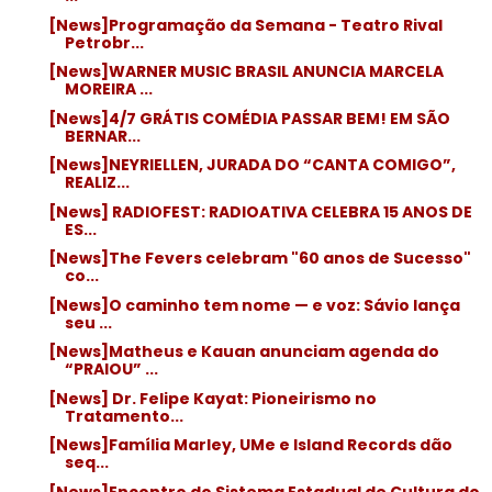
[News]Programação da Semana - Teatro Rival
Petrobr...
[News]WARNER MUSIC BRASIL ANUNCIA MARCELA
MOREIRA ...
[News]4/7 GRÁTIS COMÉDIA PASSAR BEM! EM SÃO
BERNAR...
[News]NEYRIELLEN, JURADA DO “CANTA COMIGO”,
REALIZ...
[News] RADIOFEST: RADIOATIVA CELEBRA 15 ANOS DE
ES...
[News]The Fevers celebram "60 anos de Sucesso"
co...
[News]O caminho tem nome — e voz: Sávio lança
seu ...
[News]Matheus e Kauan anunciam agenda do
“PRAIOU” ...
[News] Dr. Felipe Kayat: Pioneirismo no
Tratamento...
[News]Família Marley, UMe e Island Records dão
seq...
[News]Encontro do Sistema Estadual de Cultura do