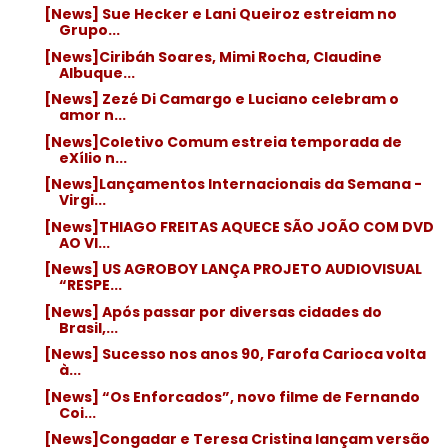
[News] Sue Hecker e Lani Queiroz estreiam no
Grupo...
[News]Ciribáh Soares, Mimi Rocha, Claudine
Albuque...
[News] Zezé Di Camargo e Luciano celebram o
amor n...
[News]Coletivo Comum estreia temporada de
eXílio n...
[News]Lançamentos Internacionais da Semana -
Virgi...
[News]THIAGO FREITAS AQUECE SÃO JOÃO COM DVD
AO VI...
[News] US AGROBOY LANÇA PROJETO AUDIOVISUAL
“RESPE...
[News] Após passar por diversas cidades do
Brasil,...
[News] Sucesso nos anos 90, Farofa Carioca volta
à...
[News] “Os Enforcados”, novo filme de Fernando
Coi...
[News]Congadar e Teresa Cristina lançam versão