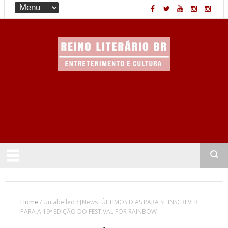
Entretenimento & Cultura
Home
/
Unlabelled
/
[News] ÚLTIMOS DIAS PARA SE INSCREVER
PARA A 19ª EDIÇÃO DO FESTIVAL FOR RAINBOW