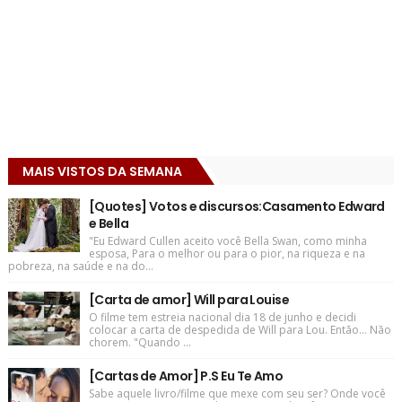
MAIS VISTOS DA SEMANA
[Quotes] Votos e discursos:Casamento Edward
e Bella
"Eu Edward Cullen aceito você Bella Swan, como minha
esposa, Para o melhor ou para o pior, na riqueza e na
pobreza, na saúde e na do...
[Carta de amor] Will para Louise
O filme tem estreia nacional dia 18 de junho e decidi
colocar a carta de despedida de Will para Lou. Então... Não
chorem. "Quando ...
[Cartas de Amor] P.S Eu Te Amo
Sabe aquele livro/filme que mexe com seu ser? Onde você