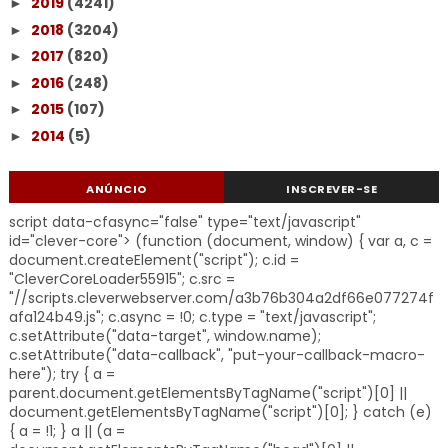
2019
(4241)
►
2018
(3204)
►
2017
(820)
►
2016
(248)
►
2015
(107)
►
2014
(5)
►
ANÚNCIO
INSCREVER-SE
script data-cfasync="false" type="text/javascript"
id="clever-core"> (function (document, window) { var a, c =
document.createElement("script"); c.id =
"CleverCoreLoader55915"; c.src =
"//scripts.cleverwebserver.com/a3b76b304a2df66e077274f
afa124b49.js"; c.async = !0; c.type = "text/javascript";
c.setAttribute("data-target", window.name);
c.setAttribute("data-callback", "put-your-callback-macro-
here"); try { a =
parent.document.getElementsByTagName("script")[0] ||
document.getElementsByTagName("script")[0]; } catch (e)
{ a = !1; } a || (a =