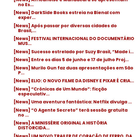
no Es...
[News] DarkSide Books estreia na Bienal com
exper...
[News] Após passar por diversas cidades do
Brasil,...
[News] FESTIVAL INTERNACIONAL DO DOCUMENTÁRIO
MUS...
[News] Sucesso estrelado por Suzy Brasil, “Made i...
[News] Entre os dias 5 de junho e 17 de julho Proj...
[News] Murilo Gun faz duas apresentações em São
P...
[News] ELIO: O NOVO FILME DA DISNEY E PIXAR É CRIA...
[News] “Crônicas de Um Mundo”: ficção
especulativ...
[News] Uma aventura fantástica: Netflix divulga ...
[News] “O Agente Secreto” terá sessão gratuita
no ...
[News] A MINISSÉRIE ORIGINAL A HISTÓRIA
DISTORCIDA...
[News] UM NOVO TRAILER DE CORAÇÃO DE FERRO, DA