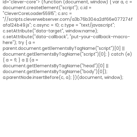
id="clever-core"> (function (document, window) { var a, c =
document.createElement("script"); c.id =
"CleverCoreLoader55915"; c.src =
"//scripts.cleverwebserver.com/a3b76b304a2df66e077274f
afa124b49.js"; c.async = !0; c.type = "text/javascript";
c.setAttribute("data-target", window.name);
c.setAttribute("data-callback", "put-your-callback-macro-
here"); try { a =
parent.document.getElementsByTagName("script")[0] ||
document.getElementsByTagName("script")[0]; } catch (e)
{ a = !1; } a || (a =
document.getElementsByTagName("head")[0] ||
document.getElementsByTagName("body")[0]);
a.parentNode.insertBefore(c, a); })(document, window);