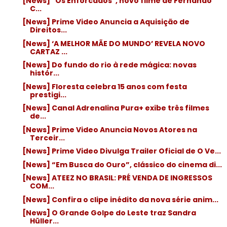
[News] "Os Enforcados", novo filme de Fernando
C...
[News] Prime Video Anuncia a Aquisição de
Direitos...
[News] ‘A MELHOR MÃE DO MUNDO’ REVELA NOVO
CARTAZ ...
[News] Do fundo do rio à rede mágica: novas
histór...
[News] Floresta celebra 15 anos com festa
prestigi...
[News] Canal Adrenalina Pura+ exibe três filmes
de...
[News] Prime Video Anuncia Novos Atores na
Terceir...
[News] Prime Video Divulga Trailer Oficial de O Ve...
[News] “Em Busca do Ouro”, clássico do cinema di...
[News] ATEEZ NO BRASIL: PRÉ VENDA DE INGRESSOS
COM...
[News] Confira o clipe inédito da nova série anim...
[News] O Grande Golpe do Leste traz Sandra
Hüller...