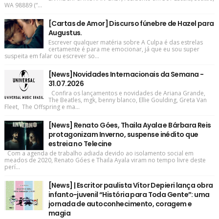
WA 98889 (“...
[Cartas de Amor] Discurso fúnebre de Hazel para
Augustus.
Escrever qualquer matéria sobre A Culpa é das estrelas
certamente é para me emocionar, já que eu sou super
suspeita em falar ou escrever so...
[News]Novidades Internacionais da Semana -
31.07.2026
Confira os lançamentos e novidades de Ariana Grande,
The Beatles, mgk, benny blanco, Ellie Goulding, Greta Van
Fleet, The Offspring e ma...
[News] Renato Góes, Thaila Ayala e Bárbara Reis
protagonizam Inverno, suspense inédito que
estreia no Telecine
Com a agenda de trabalho adiada devido ao isolamento social em
meados de 2020, Renato Góes e Thaila Ayala viram no tempo livre deste
perí...
[News] | Escritor paulista Vítor Depieri lança obra
infanto-juvenil “História para Toda Gente”: uma
jornada de autoconhecimento, coragem e
magia