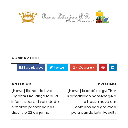
COMPARTILHE
Facebook
Twitter
Google+
ANTERIOR
PRÓXIMO
[News] Bienal do Livro:
[News] Islandês Ingvi Thor
Gigante Leo lança fábula
Kormaksson homenageia
infantil sobre diversidade
a bossa nova em
e marca presença nos
composição gravada
dias 17 e 22 de junho
pela banda Latin Faculty