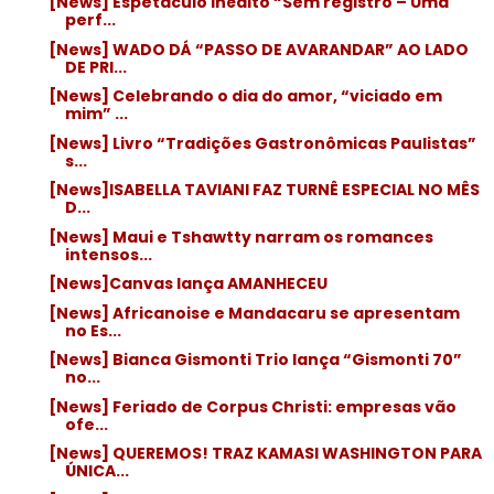
[News] Espetáculo inédito “Sem registro – Uma
perf...
[News] WADO DÁ “PASSO DE AVARANDAR” AO LADO
DE PRI...
[News] Celebrando o dia do amor, “viciado em
mim” ...
[News] Livro “Tradições Gastronômicas Paulistas”
s...
[News]ISABELLA TAVIANI FAZ TURNÊ ESPECIAL NO MÊS
D...
[News] Maui e Tshawtty narram os romances
intensos...
[News]Canvas lança AMANHECEU
[News] Africanoise e Mandacaru se apresentam
no Es...
[News] Bianca Gismonti Trio lança “Gismonti 70”
no...
[News] Feriado de Corpus Christi: empresas vão
ofe...
[News] QUEREMOS! TRAZ KAMASI WASHINGTON PARA
ÚNICA...