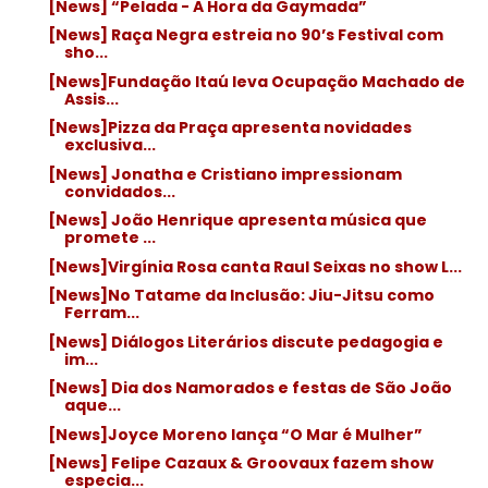
[News] “Pelada - A Hora da Gaymada”
[News] Raça Negra estreia no 90’s Festival com
sho...
[News]Fundação Itaú leva Ocupação Machado de
Assis...
[News]Pizza da Praça apresenta novidades
exclusiva...
[News] Jonatha e Cristiano impressionam
convidados...
[News] João Henrique apresenta música que
promete ...
[News]Virgínia Rosa canta Raul Seixas no show L...
[News]No Tatame da Inclusão: Jiu-Jitsu como
Ferram...
[News] Diálogos Literários discute pedagogia e
im...
[News] Dia dos Namorados e festas de São João
aque...
[News]Joyce Moreno lança “O Mar é Mulher”
[News] Felipe Cazaux & Groovaux fazem show
especia...