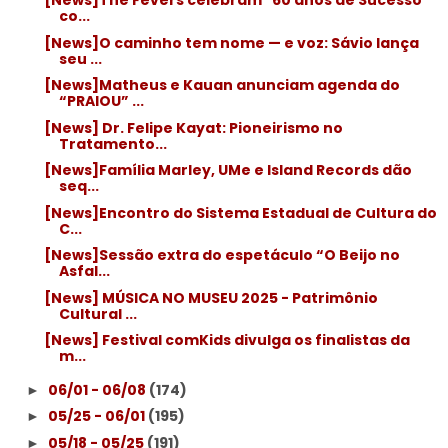
[News]The Fevers celebram "60 anos de Sucesso"
co...
[News]O caminho tem nome — e voz: Sávio lança
seu ...
[News]Matheus e Kauan anunciam agenda do
“PRAIOU” ...
[News] Dr. Felipe Kayat: Pioneirismo no
Tratamento...
[News]Família Marley, UMe e Island Records dão
seq...
[News]Encontro do Sistema Estadual de Cultura do
C...
[News]Sessão extra do espetáculo “O Beijo no
Asfal...
[News] MÚSICA NO MUSEU 2025 - Patrimônio
Cultural ...
[News] Festival comKids divulga os finalistas da
m...
06/01 - 06/08
(174)
►
05/25 - 06/01
(195)
►
05/18 - 05/25
(191)
►