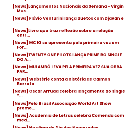
[News]Lançamentos Nacionais da Semana - Virgin
Mus...
[News] Flávio Venturini lança duetos com Djavan e
...
[News]Livro que traz reflexão sobre a relação
entr...
[News] MC IG se apresenta pela primeira vez em
For...
[News]TWENTY ONE PILOTS LANÇA PRIMEIRO SINGLE
DO A...
[News] MULAMBÖ LEVA PELA PRIMEIRA VEZ SUA OBRA
PAR...
[News] Websérie conta a história de Calmon
Barreto
[News] Oscar Arruda celebra lançamento do single
“...
[News]Pelo Brasil Associação World Art Show
promo...
[News] Academia de Letras celebra Comenda com
med...
[News] No clima do Dia dos Namorados,