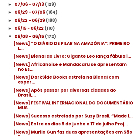
07/06 - 07/13
(129)
►
06/29 - 07/06
(164)
►
06/22 - 06/29
(188)
►
06/15 - 06/22
(110)
►
06/08 - 06/15
(172)
▼
[News] “O DIÁRIO DE PILAR NA AMAZÔNIA”: PRIMEIRO
L...
[News] Bienal do Livro: Gigante Leo lança fábula i...
[News] Africanoise e Mandacaru se apresentam
no Es...
[News] DarkSide Books estreia na Bienal com
exper...
[News] Após passar por diversas cidades do
Brasil,...
[News] FESTIVAL INTERNACIONAL DO DOCUMENTÁRIO
MUS...
[News] Sucesso estrelado por Suzy Brasil, “Made i...
[News] Entre os dias 5 de junho e 17 de julho Proj...
[News] Murilo Gun faz duas apresentações em São