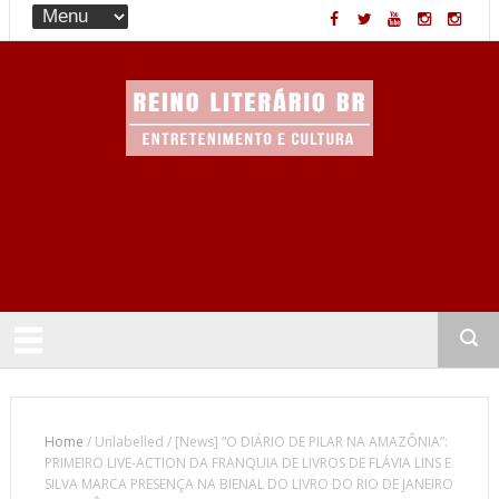
Entretenimento & Cultura
Home
/
Unlabelled
/
[News] “O DIÁRIO DE PILAR NA AMAZÔNIA”:
PRIMEIRO LIVE-ACTION DA FRANQUIA DE LIVROS DE FLÁVIA LINS E
SILVA MARCA PRESENÇA NA BIENAL DO LIVRO DO RIO DE JANEIRO