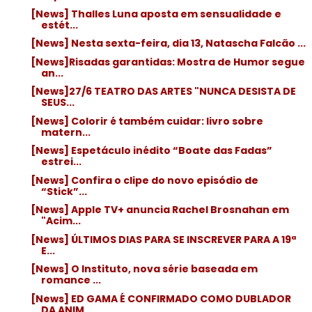
[News] Thalles Luna aposta em sensualidade e
estét...
[News] Nesta sexta-feira, dia 13, Natascha Falcão ...
[News]Risadas garantidas: Mostra de Humor segue
an...
[News]27/6 TEATRO DAS ARTES "NUNCA DESISTA DE
SEUS...
[News] Colorir é também cuidar: livro sobre
matern...
[News] Espetáculo inédito “Boate das Fadas”
estrei...
[News] Confira o clipe do novo episódio de
“Stick”...
[News] Apple TV+ anuncia Rachel Brosnahan em
"Acim...
[News] ÚLTIMOS DIAS PARA SE INSCREVER PARA A 19ª
E...
[News] O Instituto, nova série baseada em
romance ...
[News] ED GAMA É CONFIRMADO COMO DUBLADOR
DA ANIM...