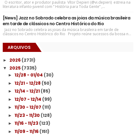
O escritor, ator e produtor paulista Vítor Depieri (@vi.depieri) estreia na
literatura infanto-juvenil com “ História para Toda Gente” ,...
[News] Jazz no Sobrado celebra as joias da música brasileira
em tarde de clássicos no Centro Histórico do Rio
Jazz no Sobrado celebra as joias da música brasileira em tarde de
clássicos no Centro Histórico do Rio Projeto reúne sucessos da bossa n...
ARQUIVOS
2026
(2731)
►
2025
(7335)
▼
12/28 - 01/04
(30)
►
12/21 - 12/28
(50)
►
12/14 - 12/21
(85)
►
12/07 - 12/14
(99)
►
11/30 - 12/07
(111)
►
11/23 - 11/30
(128)
►
11/16 - 11/23
(123)
►
11/09 - 11/16
(151)
►