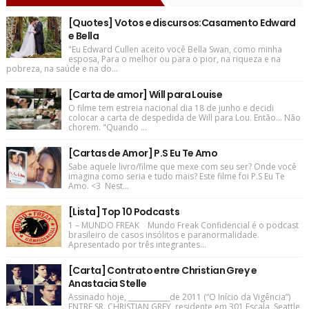
[Quotes] Votos e discursos:Casamento Edward
e Bella
"Eu Edward Cullen aceito você Bella Swan, como minha
esposa, Para o melhor ou para o pior, na riqueza e na
pobreza, na saúde e na do...
[Carta de amor] Will para Louise
O filme tem estreia nacional dia 18 de junho e decidi
colocar a carta de despedida de Will para Lou. Então... Não
chorem. "Quando ...
[Cartas de Amor] P.S Eu Te Amo
Sabe aquele livro/filme que mexe com seu ser? Onde você
imagina como seria e tudo mais? Este filme foi P.S Eu Te
Amo. <3 Nest...
[Lista] Top 10 Podcasts
1 – MUNDO FREAK Mundo Freak Confidencial é o podcast
brasileiro de casos insólitos e paranormalidade.
Apresentado por três integrantes...
[Carta] Contrato entre Christian Grey e
Anastacia Stelle
Assinado hoje, ____________de 2011 (“O Início da Vigência”)
ENTRE SR. CHRISTIAN GREY, residente em 301 Escala, Seattle,