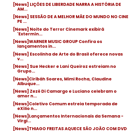
[News] LIÇÕES DE LIBERDADE NARRA A HISTÓRIA DE
AM...
[News] SESSÃO DE A MELHOR MÃE DO MUNDO NO CINE
PE ...
[News] Noite do Terror Cinemark exibirá
'Extermín...
[News]WARNER MUSIC GROUP Confira os
lançamentos in...
[News] Escolinha de Arte do Brasil oferece novas
v...
[News] Sue Hecker e Lani Queiroz estreiam no
Grupo...
[News]Ciribáh Soares, Mimi Rocha, Claudine
Albuque...
[News] Zezé Di Camargo e Luciano celebram o
amor n...
[News]Coletivo Comum estreia temporada de
eXílio n...
[News]Lançamentos Internacionais da Semana -
Virgi...
[News]THIAGO FREITAS AQUECE SÃO JOÃO COM DVD