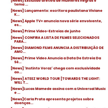
[News] Exclusão afetiva de mulheres negras é
tema ...
[News] Lançamento: escritora paulistana Viviane
K...
[News] Apple TV+ anuncia nova série envolvente,
es...
[News] Prime Video-Estreias de junho
[News] CONFIRA A LISTA DE FILMES SELECIONADOS
PARA...
[News] DIAMOND FILMS ANUNCIA A DISTRIBUIÇÃO DE
AMO...
[News] Prime Video Anuncia a Data De Estreia Da
Sé...
[News] 'Instinto Voraz' chega com exclusividade
ao...
[News] ATEEZ WORLD TOUR [TOWARDS THE LIGHT:
WILL T...
[News]Lucas Mamede assina com a Universal Music
e ...
[News]Carla Prata apresenta projetos sobre
doenças...