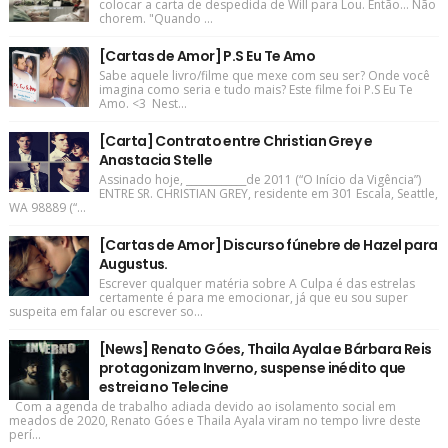
colocar a carta de despedida de Will para Lou. Então... Não
chorem. "Quando ...
[Cartas de Amor] P.S Eu Te Amo
Sabe aquele livro/filme que mexe com seu ser? Onde você
imagina como seria e tudo mais? Este filme foi P.S Eu Te
Amo. <3 Nest...
[Carta] Contrato entre Christian Grey e
Anastacia Stelle
Assinado hoje, ____________de 2011 (“O Início da Vigência”)
ENTRE SR. CHRISTIAN GREY, residente em 301 Escala, Seattle,
WA 98889 (“...
[Cartas de Amor] Discurso fúnebre de Hazel para
Augustus.
Escrever qualquer matéria sobre A Culpa é das estrelas
certamente é para me emocionar, já que eu sou super
suspeita em falar ou escrever so...
[News] Renato Góes, Thaila Ayala e Bárbara Reis
protagonizam Inverno, suspense inédito que
estreia no Telecine
Com a agenda de trabalho adiada devido ao isolamento social em
meados de 2020, Renato Góes e Thaila Ayala viram no tempo livre deste
perí...