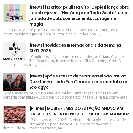
[News] | Escritor paulista Vítor Depieri lança obra
infanto-juvenil “História para Toda Gente”: uma
jornada de autoconhecimento, coragem e
magia
O escritor, ator e produtor paulista Vítor Depieri (@vi.depieri) estreia na
literatura infanto-juvenil com “ História para Toda Gente” ,...
[News]Novidades Internacionais da Semana -
31.07.2026
Confira os lançamentos e novidades de Ariana Grande,
The Beatles, mgk, benny blanco, Ellie Goulding, Greta Van
Fleet, The Offspring e ma...
[News]Após sucesso de “Atravessei São Paulo”,
Duzz lança “Lado Puro” em parceria com Killua e
Ecologyk
Após sucesso de “Atravessei São Paulo”, Duzz lança “Lado Puro” em
parceria com Killua e Ecologyk Novo som traz linhas que falam sobre auto...
[Filmes] MUBI E FILMES DO ESTAÇÃO ANUNCIAM
DATA DE ESTREIA DO NOVO FILME DE KARIM AÏNOUZ
3 de agosto de 2026 – A distribuidora global, serviço de
streaming e produtora MUBI, em parceria com a
distribuidora Filmes do Estação, an...