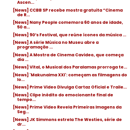
Ascen...
[News] CCBB SP recebe mostra gratuita “Cinema
de R...
[News] Nany People comemora 60 anos de idade,
50 a...
[News] 90’s Festival, que reúne ícones da música ...
[News] A série Música no Museu abre a
programação ...
[News] A Mostra de Cinema Cavideo, que começa
dia ...
[News] Vital, o Musical dos Paralamas prorroga te...
[News] 'Makunaima XXI': começam as filmagens do
lo...
[News] Prime Video Divulga Cartaz Oficial e Traile...
[News] Clipe inédito do emocionante final de
tempo...
[News] Prime Video Revela Primeiras Imagens da
Seg...
[News] JK Simmons estrela The Westies, série de
dr...