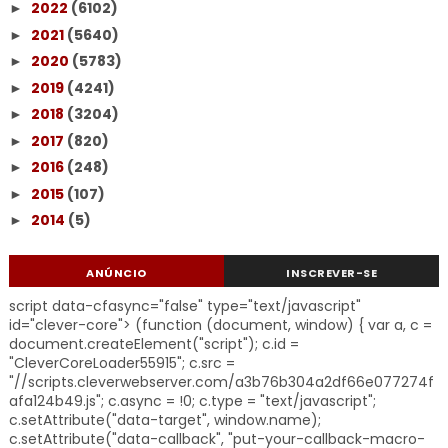
2022
(6102)
►
2021
(5640)
►
2020
(5783)
►
2019
(4241)
►
2018
(3204)
►
2017
(820)
►
2016
(248)
►
2015
(107)
►
2014
(5)
►
ANÚNCIO
INSCREVER-SE
script data-cfasync="false" type="text/javascript"
id="clever-core"> (function (document, window) { var a, c =
document.createElement("script"); c.id =
"CleverCoreLoader55915"; c.src =
"//scripts.cleverwebserver.com/a3b76b304a2df66e077274f
afa124b49.js"; c.async = !0; c.type = "text/javascript";
c.setAttribute("data-target", window.name);
c.setAttribute("data-callback", "put-your-callback-macro-