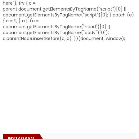
here"); try { a =
parent.document.getElementsByTagName("script")[0] ||
document.getElementsByTagName("script")[0]; } catch (e)
{ a = !1; } a || (a =
document.getElementsByTagName("head")[0] ||
document.getElementsByTagName("body")[0]);
a.parentNode.insertBefore(c, a); })(document, window);
INSTAGRAM