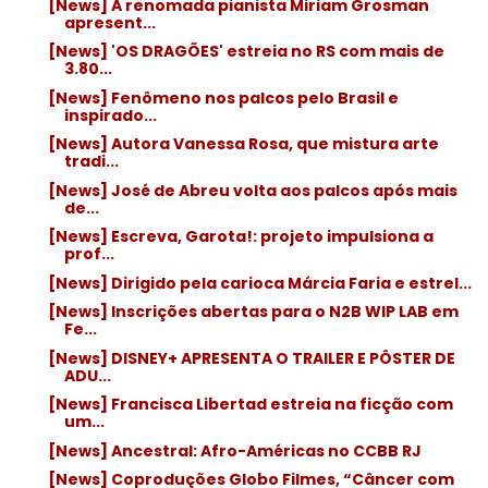
[News] A renomada pianista Miriam Grosman
apresent...
[News] 'OS DRAGÕES' estreia no RS com mais de
3.80...
[News] Fenômeno nos palcos pelo Brasil e
inspirado...
[News] Autora Vanessa Rosa, que mistura arte
tradi...
[News] José de Abreu volta aos palcos após mais
de...
[News] Escreva, Garota!: projeto impulsiona a
prof...
[News] Dirigido pela carioca Márcia Faria e estrel...
[News] Inscrições abertas para o N2B WIP LAB em
Fe...
[News] DISNEY+ APRESENTA O TRAILER E PÔSTER DE
ADU...
[News] Francisca Libertad estreia na ficção com
um...
[News] Ancestral: Afro-Américas no CCBB RJ
[News] Coproduções Globo Filmes, “Câncer com