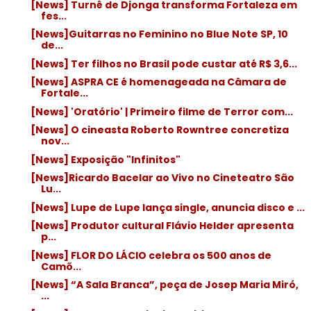
[News] Turnê de Djonga transforma Fortaleza em
fes...
[News]Guitarras no Feminino no Blue Note SP, 10
de...
[News] Ter filhos no Brasil pode custar até R$ 3,6...
[News] ASPRA CE é homenageada na Câmara de
Fortale...
[News] 'Oratório' | Primeiro filme de Terror com...
[News] O cineasta Roberto Rowntree concretiza
nov...
[News] Exposição "Infinitos"
[News]Ricardo Bacelar ao Vivo no Cineteatro São
Lu...
[News] Lupe de Lupe lança single, anuncia disco e ...
[News] Produtor cultural Flávio Helder apresenta
p...
[News] FLOR DO LÁCIO celebra os 500 anos de
Camõ...
[News] “A Sala Branca”, peça de Josep Maria Miró,
...