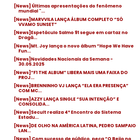
[News] Últimas apresentações do fenômeno
mundial "...
[News]MARVVILA LANÇA ÁLBUM COMPLETO “SÓ
VVAMO SUNSET”
[News]Espetáculo Salmo 91 segue em cartaz no
Dragã...
[News]Mt. Joy lança o novo álbum “Hope We Have
Fun...
[News]Novidades Nacionais da Semana -
30.05.2025
[News]“F1 THE ALBUM” LIBERA MAIS UMA FAIXA DO
PROJ...
[News]BRENNINHO VJ LANÇA “ELA ERA PRESENÇA”
COM MC...
[News]AZZY LANÇA SINGLE “SUA INTENÇÃO” E
CONSOLIDA...
[News]Secult realiza 4º Encontro do Sistema
Estadu...
[News]DE OLHO NA AMÉRICA LATINA, PEDRO SAMPAIO
LAN...
[News] Com sucesso de público, peça “O Beijo no