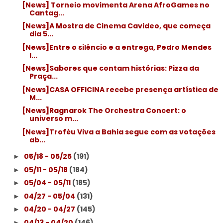
[News] Torneio movimenta Arena AfroGames no
Cantag...
[News]A Mostra de Cinema Cavideo, que começa
dia 5...
[News]Entre o silêncio e a entrega, Pedro Mendes
l...
[News]Sabores que contam histórias: Pizza da
Praça...
[News]CASA OFFICINA recebe presença artística de
M...
[News]Ragnarok The Orchestra Concert: o
universo m...
[News]Troféu Viva a Bahia segue com as votações
ab...
05/18 - 05/25
(191)
►
05/11 - 05/18
(184)
►
05/04 - 05/11
(185)
►
04/27 - 05/04
(131)
►
04/20 - 04/27
(145)
►
04/13 - 04/20
(146)
►