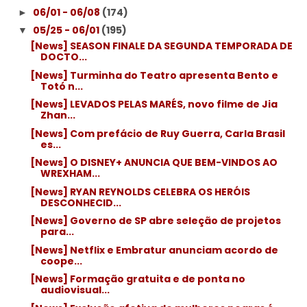
06/01 - 06/08
(174)
►
05/25 - 06/01
(195)
▼
[News] SEASON FINALE DA SEGUNDA TEMPORADA DE
DOCTO...
[News] Turminha do Teatro apresenta Bento e
Totó n...
[News] LEVADOS PELAS MARÉS, novo filme de Jia
Zhan...
[News] Com prefácio de Ruy Guerra, Carla Brasil
es...
[News] O DISNEY+ ANUNCIA QUE BEM-VINDOS AO
WREXHAM...
[News] RYAN REYNOLDS CELEBRA OS HERÓIS
DESCONHECID...
[News] Governo de SP abre seleção de projetos
para...
[News] Netflix e Embratur anunciam acordo de
coope...
[News] Formação gratuita e de ponta no
audiovisual...