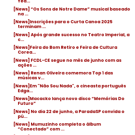
Yea...
[News] “Os Sons de Notre Dame” musical baseado
na ...
[News]Inscrições para o Curta Canoa 2025
terminam ...
[News] Após grande sucesso no Teatro Imperial, a
c...
[News]Feira do Bom Retiro e Feira de Cultura
Corea...
[News] FCDL-CE segue no mês de junho com as
ações ...
[News] Renan Oliveira comemora Top 1 das
músicas v...
[News]Em "Não Sou Nada", o cineasta português
Edga...
[News]Macacko lança novo disco “Memórias Do
Futuro”
[News] No dia 22 de junho, a ParadaSP convida o
pú...
[News] Mumuzinho completa o álbum
“Conectado” com ...