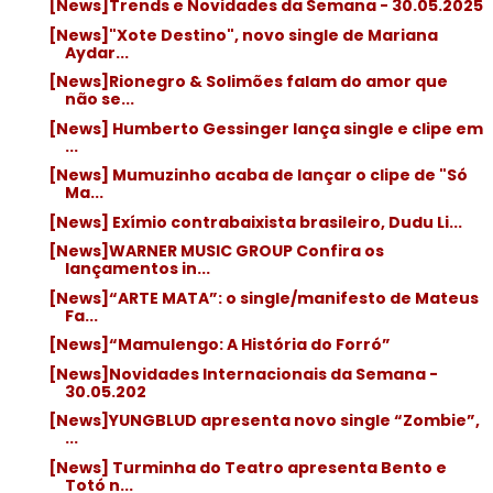
[News]Trends e Novidades da Semana - 30.05.2025
[News]"Xote Destino", novo single de Mariana
Aydar...
[News]Rionegro & Solimões falam do amor que
não se...
[News] Humberto Gessinger lança single e clipe em
...
[News] Mumuzinho acaba de lançar o clipe de "Só
Ma...
[News] Exímio contrabaixista brasileiro, Dudu Li...
[News]WARNER MUSIC GROUP Confira os
lançamentos in...
[News]“ARTE MATA”: o single/manifesto de Mateus
Fa...
[News]“Mamulengo: A História do Forró”
[News]Novidades Internacionais da Semana -
30.05.202
[News]YUNGBLUD apresenta novo single “Zombie”,
...
[News] Turminha do Teatro apresenta Bento e
Totó n...