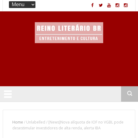
Entretenimento & Cultura
Home
/
Unlabelled
/
[News]Nova alíquota de IOF no VGBL pode
desestimular investidores de alta renda, alerta IBA