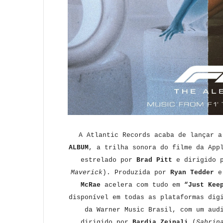
A Atlantic Records acaba de lançar 
ALBUM
, a trilha sonora do filme da App
estrelado por
Brad Pitt
e dirigido 
Maverick
). Produzida por
Ryan Tedder
McRae
acelera com tudo em
“Just Kee
disponível em todas as plataformas dig
da Warner Music Brasil, com um aud
dirigido por
Bardia Zeinali
(
Sabrin