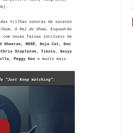
de
).
adas trilhas sonoras de sucesso
Album
,
O Rei do Show
,
Esquadrão
 com novas faixas incríveis de
d Sheeran, ROSÉ, Doja Cat, Don
 Chris Stapleton, Tiësto, Sexyy
olla, Peggy Gou
e muito mais.
de "Just Keep Watching
"
: