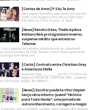
[Cartas de Amor] P.S Eu Te Amo
Sabe aquele livro/filme que mexe com seu ser?
Onde você imagina como seria e tudo mais?
Este filme foi P.S Eu Te Amo. <3 Nest...
[News] Renato Góes, Thaila Ayala e
Bárbara Reis protagonizam Inverno,
suspense inédito que estreia no
Telecine
Com a agenda de trabalho adiada devido ao isolamento
social em meados de 2020, Renato Góes e Thaila Ayala viram
no tempo livre deste perí...
[Carta] Contrato entre Christian Grey
e Anastacia Stelle
Assinado hoje, ____________de 2011 (“O Início da
Vigência”) ENTRE SR. CHRISTIAN GREY, residente
em 301 Escala, Seattle, WA 98889 (“...
[News] | Escritor paulista Vítor Depieri
lança obra infanto-juvenil “História
para Toda Gente”: uma jornada de
autoconhecimento, coragem e magia
O escritor, ator e produtor paulista Vítor Depieri (@vi.depieri)