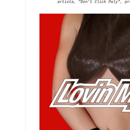
artista, “Don’t Click Paly”, pr