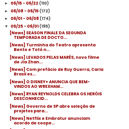
06/15 - 06/22
(110)
►
06/08 - 06/15
(172)
►
06/01 - 06/08
(174)
►
05/25 - 06/01
(195)
▼
[News] SEASON FINALE DA SEGUNDA
TEMPORADA DE DOCTO...
[News] Turminha do Teatro apresenta
Bento e Totó n...
[News] LEVADOS PELAS MARÉS, novo filme
de Jia Zhan...
[News] Com prefácio de Ruy Guerra, Carla
Brasil es...
[News] O DISNEY+ ANUNCIA QUE BEM-
VINDOS AO WREXHAM...
[News] RYAN REYNOLDS CELEBRA OS HERÓIS
DESCONHECID...
[News] Governo de SP abre seleção de
projetos para...
[News] Netflix e Embratur anunciam
acordo de coope...