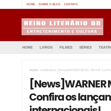
HOME
SOBRE O BLOG
CONTATO
Entretenimento & Cultura
HOME
LIVROS
FILMES
SÉRIES
TEATR
Home
/
Unlabelled
/
[News]WARNER MUSIC GROUP Confira 
[News]WARNER 
Confira os lança
internacionais!