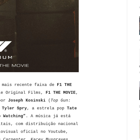
a mais recente faixa de
F1 THE
le Original Films,
F1 THE MOVIE
,
por
Joseph Kosinski
(
Top Gun:
e
Tyler Spry
, a estrela pop
Tate
p Watching”
. A música já está
itais, com distribuição nacional
iovisual oficial no Youtube,
a Carpenter, Kacey Musgraves,