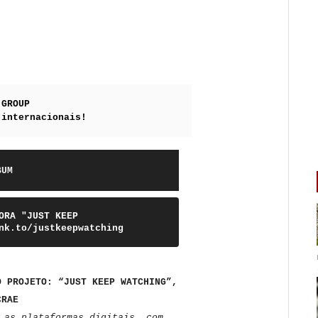
 GROUP
 internacionais!
BUM
ORA "JUST KEEP
nk.to/justkeepwatching
O PROJETO: “JUST KEEP WATCHING”,
CRAE
 as plataformas digitais, com