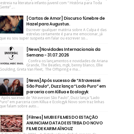
estreia na literatura infanto-juvenil com “ História para Toda
Gente” ,...
[Cartas de Amor] Discurso fúnebre de
Hazel para Augustus.
Escrever qualquer matéria sobre A Culpa é das
estrelas certamente é para me emocionar, já
que eu sou super suspeita em falar ou escrever so...
[News]Novidades Internacionais da
Semana - 31.07.2026
Confira os lançamentos e novidades de Ariana
Grande, The Beatles, mgk, benny blanco, Ellie
Goulding, Greta Van Fleet, The Offspring e ma...
[News]Após sucesso de “Atravessei
São Paulo”, Duzz lança “Lado Puro” em
parceria com Killua e Ecologyk
Após sucesso de “Atravessei São Paulo”, Duzz lança “Lado
Puro” em parceria com Killua e Ecologyk Novo som traz linhas
que falam sobre auto...
[Filmes] MUBI E FILMES DO ESTAÇÃO
ANUNCIAM DATA DE ESTREIA DO NOVO
FILME DE KARIM AÏNOUZ