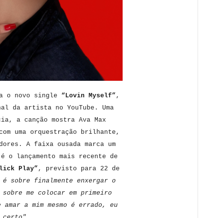
a o novo single
“Lovin Myself”
,
nal da artista no YouTube. Uma
cia, a canção mostra Ava Max
com uma orquestração brilhante,
dores. A faixa ousada marca um
 é o lançamento mais recente de
lick Play”
, previsto para 22 de
 é sobre finalmente enxergar o
 sobre me colocar em primeiro
e amar a mim mesmo é errado, eu
 certo".