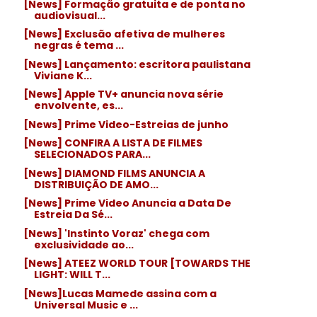
[News] Formação gratuita e de ponta no
audiovisual...
[News] Exclusão afetiva de mulheres
negras é tema ...
[News] Lançamento: escritora paulistana
Viviane K...
[News] Apple TV+ anuncia nova série
envolvente, es...
[News] Prime Video-Estreias de junho
[News] CONFIRA A LISTA DE FILMES
SELECIONADOS PARA...
[News] DIAMOND FILMS ANUNCIA A
DISTRIBUIÇÃO DE AMO...
[News] Prime Video Anuncia a Data De
Estreia Da Sé...
[News] 'Instinto Voraz' chega com
exclusividade ao...
[News] ATEEZ WORLD TOUR [TOWARDS THE
LIGHT: WILL T...
[News]Lucas Mamede assina com a
Universal Music e ...