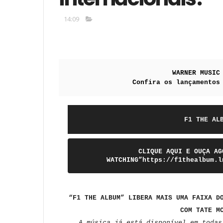
14:09
WARNER MUSIC
Confira os lançamentos
F1 THE AL
CLIQUE AQUI E OUÇA AG
WATCHING”https://f1thealbum.l
“F1 THE ALBUM” LIBERA MAIS UMA FAIXA D
COM TATE M
A música já está disponível em todas