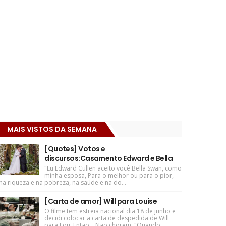
MAIS VISTOS DA SEMANA
[Quotes] Votos e
discursos:Casamento Edward e Bella
"Eu Edward Cullen aceito você Bella Swan, como
minha esposa, Para o melhor ou para o pior,
na riqueza e na pobreza, na saúde e na do...
[Carta de amor] Will para Louise
O filme tem estreia nacional dia 18 de junho e
decidi colocar a carta de despedida de Will
para Lou. Então... Não chorem. "Quando ...