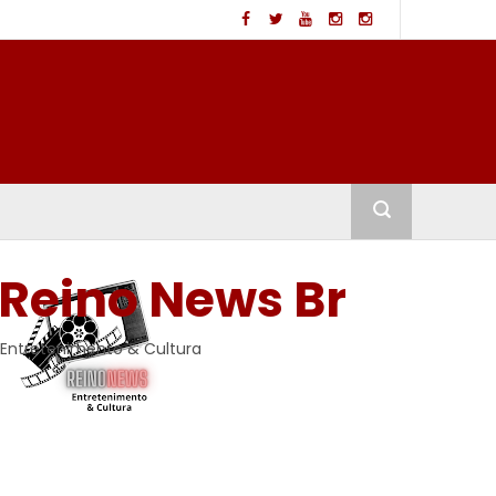
Reino News Br
Entretenimento & Cultura