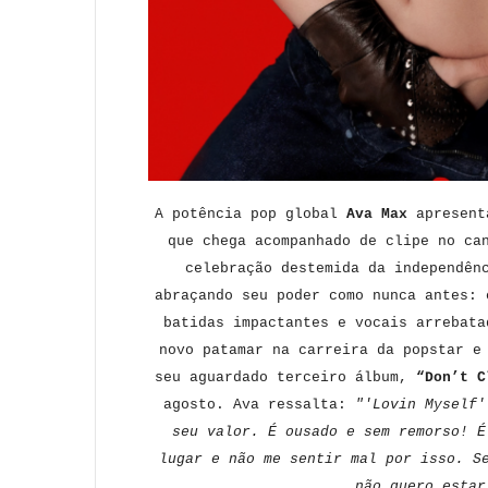
A potência pop global
Ava Max
apresent
que chega acompanhado de clipe no ca
celebração destemida da independên
abraçando seu poder como nunca antes: 
batidas impactantes e vocais arrebata
novo patamar na carreira da popstar e
seu aguardado terceiro álbum,
“Don’t C
agosto. Ava ressalta:
"'
Lovin Myself'
seu valor. É ousado e sem remorso! É
lugar e não me sentir mal por isso. S
não quero estar