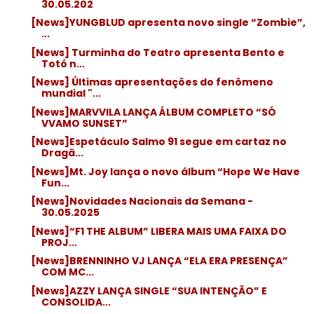
30.05.202
[News]YUNGBLUD apresenta novo single “Zombie”,
...
[News] Turminha do Teatro apresenta Bento e
Totó n...
[News] Últimas apresentações do fenômeno
mundial "...
[News]MARVVILA LANÇA ÁLBUM COMPLETO “SÓ
VVAMO SUNSET”
[News]Espetáculo Salmo 91 segue em cartaz no
Dragã...
[News]Mt. Joy lança o novo álbum “Hope We Have
Fun...
[News]Novidades Nacionais da Semana -
30.05.2025
[News]“F1 THE ALBUM” LIBERA MAIS UMA FAIXA DO
PROJ...
[News]BRENNINHO VJ LANÇA “ELA ERA PRESENÇA”
COM MC...
[News]AZZY LANÇA SINGLE “SUA INTENÇÃO” E
CONSOLIDA...