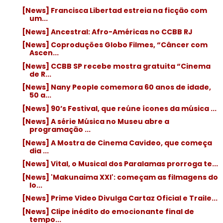
[News] Francisca Libertad estreia na ficção com
um...
[News] Ancestral: Afro-Américas no CCBB RJ
[News] Coproduções Globo Filmes, “Câncer com
Ascen...
[News] CCBB SP recebe mostra gratuita “Cinema
de R...
[News] Nany People comemora 60 anos de idade,
50 a...
[News] 90’s Festival, que reúne ícones da música ...
[News] A série Música no Museu abre a
programação ...
[News] A Mostra de Cinema Cavideo, que começa
dia ...
[News] Vital, o Musical dos Paralamas prorroga te...
[News] 'Makunaima XXI': começam as filmagens do
lo...
[News] Prime Video Divulga Cartaz Oficial e Traile...
[News] Clipe inédito do emocionante final de
tempo...