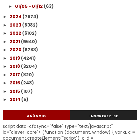
01/05 - 01/12
(63)
►
2024
(7574)
►
2023
(8382)
►
2022
(6102)
►
2021
(5640)
►
2020
(5783)
►
2019
(4241)
►
2018
(3204)
►
2017
(820)
►
2016
(248)
►
2015
(107)
►
2014
(5)
►
ANÚNCIO
INSCREVER-SE
script data-cfasync="false" type="text/javascript"
id="clever-core"> (function (document, window) { var a, c =
document.createElement("script"); c.id =