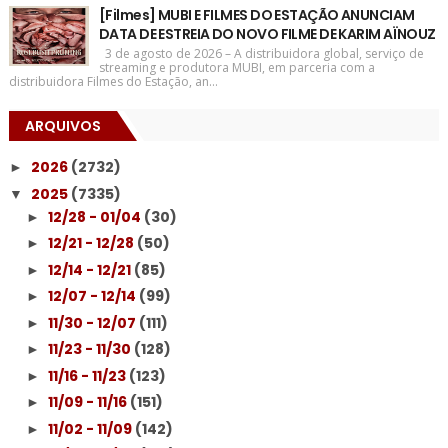
[Filmes] MUBI E FILMES DO ESTAÇÃO ANUNCIAM
DATA DE ESTREIA DO NOVO FILME DE KARIM AÏNOUZ
3 de agosto de 2026 – A distribuidora global, serviço de
streaming e produtora MUBI, em parceria com a
distribuidora Filmes do Estação, an...
ARQUIVOS
2026
(2732)
►
2025
(7335)
▼
12/28 - 01/04
(30)
►
12/21 - 12/28
(50)
►
12/14 - 12/21
(85)
►
12/07 - 12/14
(99)
►
11/30 - 12/07
(111)
►
11/23 - 11/30
(128)
►
11/16 - 11/23
(123)
►
11/09 - 11/16
(151)
►
11/02 - 11/09
(142)
►