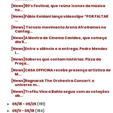
[News]90’s Festival, que reúne ícones da música
no...
[News]Fábio Keldani lança videoclipe “POR FALTAR
...
[News] Torneio movimenta Arena AfroGames no
Cantag...
[News]A Mostra de Cinema Cavideo, que começa
dia 5...
[News]Entre o silêncio e a entrega, Pedro Mendes
l...
[News]Sabores que contam histórias: Pizza da
Praça...
[News]CASA OFFICINA recebe presença artística de
M...
[News]Ragnarok The Orchestra Concert: o
universo m...
[News]Troféu Viva a Bahia segue com as votações
ab...
05/18 - 05/25
(191)
►
05/11 - 05/18
(184)
►