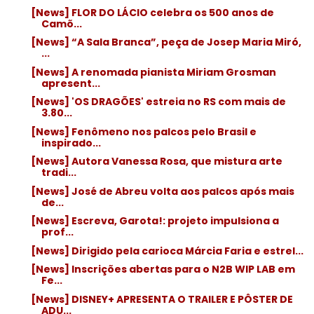
[News] FLOR DO LÁCIO celebra os 500 anos de
Camõ...
[News] “A Sala Branca”, peça de Josep Maria Miró,
...
[News] A renomada pianista Miriam Grosman
apresent...
[News] 'OS DRAGÕES' estreia no RS com mais de
3.80...
[News] Fenômeno nos palcos pelo Brasil e
inspirado...
[News] Autora Vanessa Rosa, que mistura arte
tradi...
[News] José de Abreu volta aos palcos após mais
de...
[News] Escreva, Garota!: projeto impulsiona a
prof...
[News] Dirigido pela carioca Márcia Faria e estrel...
[News] Inscrições abertas para o N2B WIP LAB em
Fe...
[News] DISNEY+ APRESENTA O TRAILER E PÔSTER DE
ADU...