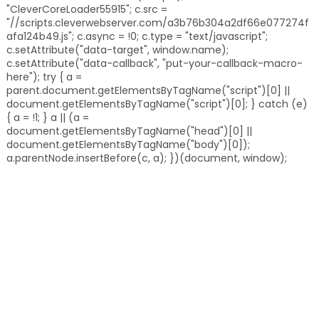
"CleverCoreLoader55915"; c.src =
"//scripts.cleverwebserver.com/a3b76b304a2df66e077274f
afa124b49.js"; c.async = !0; c.type = "text/javascript";
c.setAttribute("data-target", window.name);
c.setAttribute("data-callback", "put-your-callback-macro-
here"); try { a =
parent.document.getElementsByTagName("script")[0] ||
document.getElementsByTagName("script")[0]; } catch (e)
{ a = !1; } a || (a =
document.getElementsByTagName("head")[0] ||
document.getElementsByTagName("body")[0]);
a.parentNode.insertBefore(c, a); })(document, window);