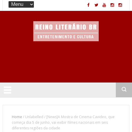
Entretenimento & Cultura
Home
/
Unlabelled
/
[News]A Mostra de Cinema Cavideo, que
começa dia 5 de junho, vai exibir filmes nacionais em seis
diferentes regiões da cidade