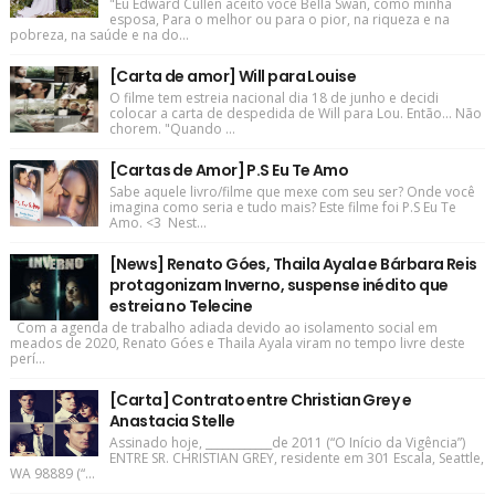
"Eu Edward Cullen aceito você Bella Swan, como minha
esposa, Para o melhor ou para o pior, na riqueza e na
pobreza, na saúde e na do...
[Carta de amor] Will para Louise
O filme tem estreia nacional dia 18 de junho e decidi
colocar a carta de despedida de Will para Lou. Então... Não
chorem. "Quando ...
[Cartas de Amor] P.S Eu Te Amo
Sabe aquele livro/filme que mexe com seu ser? Onde você
imagina como seria e tudo mais? Este filme foi P.S Eu Te
Amo. <3 Nest...
[News] Renato Góes, Thaila Ayala e Bárbara Reis
protagonizam Inverno, suspense inédito que
estreia no Telecine
Com a agenda de trabalho adiada devido ao isolamento social em
meados de 2020, Renato Góes e Thaila Ayala viram no tempo livre deste
perí...
[Carta] Contrato entre Christian Grey e
Anastacia Stelle
Assinado hoje, ____________de 2011 (“O Início da Vigência”)
ENTRE SR. CHRISTIAN GREY, residente em 301 Escala, Seattle,
WA 98889 (“...