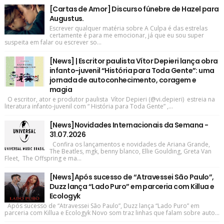
[Cartas de Amor] Discurso fúnebre de Hazel para
Augustus.
Escrever qualquer matéria sobre A Culpa é das estrelas
certamente é para me emocionar, já que eu sou super
suspeita em falar ou escrever so...
[News] | Escritor paulista Vítor Depieri lança obra
infanto-juvenil “História para Toda Gente”: uma
jornada de autoconhecimento, coragem e
magia
O escritor, ator e produtor paulista Vítor Depieri (@vi.depieri) estreia na
literatura infanto-juvenil com “ História para Toda Gente” ,...
[News]Novidades Internacionais da Semana -
31.07.2026
Confira os lançamentos e novidades de Ariana Grande,
The Beatles, mgk, benny blanco, Ellie Goulding, Greta Van
Fleet, The Offspring e ma...
[News]Após sucesso de “Atravessei São Paulo”,
Duzz lança “Lado Puro” em parceria com Killua e
Ecologyk
Após sucesso de “Atravessei São Paulo”, Duzz lança “Lado Puro” em
parceria com Killua e Ecologyk Novo som traz linhas que falam sobre auto...