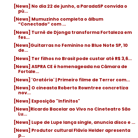
[News] No dia 22 de junho, a ParadaSP convida o
pú...
[News] Mumuzinho completa o álbum
“Conectado” com ...
[News] Turnê de Djonga transforma Fortaleza em
fes...
[News]Guitarras no Feminino no Blue Note SP, 10
de...
[News] Ter filhos no Brasil pode custar até R$ 3,6...
[News] ASPRA CE é homenageada na Câmara de
Fortale...
[News] 'Oratório' | Primeiro filme de Terror com...
[News] O cineasta Roberto Rowntree concretiza
nov...
[News] Exposição "Infinitos"
[News]Ricardo Bacelar ao Vivo no Cineteatro São
Lu...
[News] Lupe de Lupe lança single, anuncia disco e ...
[News] Produtor cultural Flávio Helder apresenta
p...