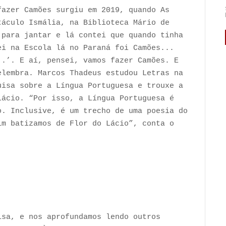
fazer Camões surgiu em 2019, quando As
táculo Ismália, na Biblioteca Mário de
 para jantar e lá contei que quando tinha
ei na Escola lá no Paraná foi Camões...
..’. E aí, pensei, vamos fazer Camões. E
elembra. Marcos Thadeus estudou Letras na
uisa sobre a Língua Portuguesa e trouxe a
Lácio. “Por isso, a Língua Portuguesa é
o. Inclusive, é um trecho de uma poesia do
im batizamos de Flor do Lácio”, conta o
isa, e nos aprofundamos lendo outros