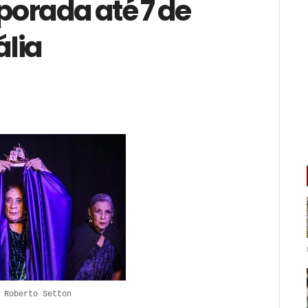
orada até 7 de
ália
 Roberto Setton