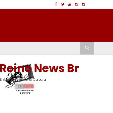
Reino News Br
Entretenimento & Cultura