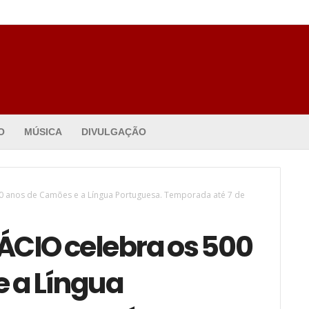
O
MÚSICA
DIVULGAÇÃO
0 anos de Camões e a Língua Portuguesa. Temporada até 7 de
ÁCIO celebra os 500
 a Língua