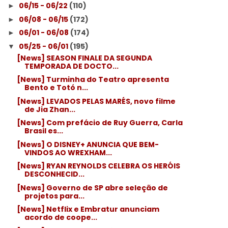
06/15 - 06/22
(110)
►
06/08 - 06/15
(172)
►
06/01 - 06/08
(174)
►
05/25 - 06/01
(195)
▼
[News] SEASON FINALE DA SEGUNDA
TEMPORADA DE DOCTO...
[News] Turminha do Teatro apresenta
Bento e Totó n...
[News] LEVADOS PELAS MARÉS, novo filme
de Jia Zhan...
[News] Com prefácio de Ruy Guerra, Carla
Brasil es...
[News] O DISNEY+ ANUNCIA QUE BEM-
VINDOS AO WREXHAM...
[News] RYAN REYNOLDS CELEBRA OS HERÓIS
DESCONHECID...
[News] Governo de SP abre seleção de
projetos para...
[News] Netflix e Embratur anunciam
acordo de coope...