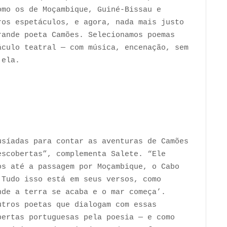
omo os de Moçambique, Guiné-Bissau e
ros espetáculos, e agora, nada mais justo
rande poeta Camões. Selecionamos poemas
áculo teatral — com música, encenação, sem
 ela.
usíadas para contar as aventuras de Camões
escobertas”, complementa Salete. “Ele
os até a passagem por Moçambique, o Cabo
 Tudo isso está em seus versos, como
nde a terra se acaba e o mar começa’.
utros poetas que dialogam com essas
bertas portuguesas pela poesia — e como