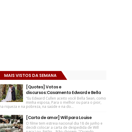
MAIS VISTOS DA SEMANA
[Quotes] Votos e
discursos:Casamento Edward e Bella
"Eu Edward Cullen aceito você Bella Swan, como
minha esposa, Para o melhor ou para o pior,
na riqueza e na pobreza, na saúde e na do...
[Carta de amor] Will para Louise
O filme tem estreia nacional dia 18 de junho e
decidi colocar a carta de despedida de Will
para Lou. Então... Não chorem. "Quando ...