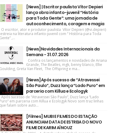
[News] | Escritor paulista Vítor Depieri
lança obra infanto-juvenil “História
para Toda Gente”: uma jornada de
autoconhecimento, coragem e magia
O escritor, ator e produtor paulista Vítor Depieri (@vi.depieri)
estreia na literatura infanto-juvenil com “ História para Toda
Gente” ,...
[News]Novidades Internacionais da
Semana - 31.07.2026
Confira os lançamentos e novidades de Ariana
Grande, The Beatles, mgk, benny blanco, Ellie
Goulding, Greta Van Fleet, The Offspring e ma...
[News]Após sucesso de “Atravessei
São Paulo”, Duzz lança “Lado Puro” em
parceria com Killua e Ecologyk
Após sucesso de “Atravessei São Paulo”, Duzz lança “Lado
Puro” em parceria com Killua e Ecologyk Novo som traz linhas
que falam sobre auto...
[Filmes] MUBI E FILMES DO ESTAÇÃO
ANUNCIAM DATA DE ESTREIA DO NOVO
FILME DE KARIM AÏNOUZ