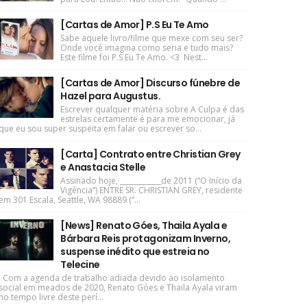
[Cartas de Amor] P.S Eu Te Amo
Sabe aquele livro/filme que mexe com seu ser?
Onde você imagina como seria e tudo mais?
Este filme foi P.S Eu Te Amo. <3 Nest...
[Cartas de Amor] Discurso fúnebre de
Hazel para Augustus.
Escrever qualquer matéria sobre A Culpa é das
estrelas certamente é para me emocionar, já
que eu sou super suspeita em falar ou escrever so...
[Carta] Contrato entre Christian Grey
e Anastacia Stelle
Assinado hoje, ____________de 2011 (“O Início da
Vigência”) ENTRE SR. CHRISTIAN GREY, residente
em 301 Escala, Seattle, WA 98889 (“...
[News] Renato Góes, Thaila Ayala e
Bárbara Reis protagonizam Inverno,
suspense inédito que estreia no
Telecine
Com a agenda de trabalho adiada devido ao isolamento
social em meados de 2020, Renato Góes e Thaila Ayala viram
no tempo livre deste perí...