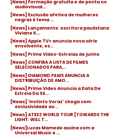
[News] Formação gratuita e de ponta no
audiovisual...
[News] Exclusão afetiva de mulheres
negras é tema ...
[News] Lançamento: escritora paulistana
Viviane K...
[News] Apple TV+ anuncia nova série
envolvente, es...
[News] Prime Video-Estreias de junho
[News] CONFIRA A LISTA DE FILMES
SELECIONADOS PARA...
[News] DIAMOND FILMS ANUNCIA A
DISTRIBUIÇÃO DE AMO...
[News] Prime Video Anuncia a Data De
Estreia Da Sé...
[News] 'Instinto Voraz' chega com
exclusividade ao...
[News] ATEEZ WORLD TOUR [TOWARDS THE
LIGHT: WILL T...
[News]Lucas Mamede assina com a
Universal Music e ...