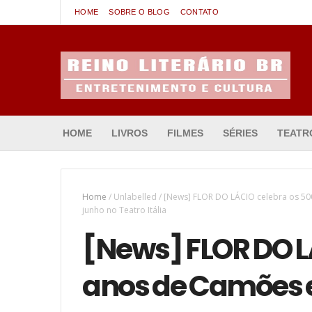
HOME
SOBRE O BLOG
CONTATO
Entretenimento & Cultura
HOME
LIVROS
FILMES
SÉRIES
TEATR
Home
/
Unlabelled
/
[News] FLOR DO LÁCIO celebra os 50
junho no Teatro Itália
[News] FLOR DO L
anos de Camões e