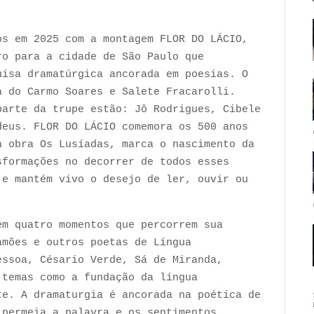
os em 2025 com a montagem FLOR DO LÁCIO,
ro para a cidade de São Paulo que
uisa dramatúrgica ancorada em poesias. O
a do Carmo Soares e Salete Fracarolli.
parte da trupe estão: Jô Rodrigues, Cibele
deus. FLOR DO LÁCIO comemora os 500 anos
a obra Os Lusíadas, marca o nascimento da
sformações no decorrer de todos esses
 e mantém vivo o desejo de ler, ouvir ou
em quatro momentos que percorrem sua
amões e outros poetas de Língua
essoa, Césario Verde, Sá de Miranda,
 temas como a fundação da língua
te. A dramaturgia é ancorada na poética de
 permeia a palavra e os sentimentos