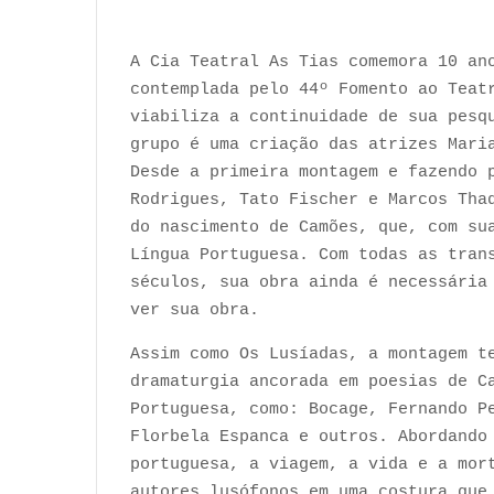
A Cia Teatral As Tias comemora 10 an
contemplada pelo 44º Fomento ao Teat
viabiliza a continuidade de sua pesq
grupo é uma criação das atrizes Mari
Desde a primeira montagem e fazendo 
Rodrigues, Tato Fischer e Marcos Tha
do nascimento de Camões, que, com su
Língua Portuguesa. Com todas as tran
séculos, sua obra ainda é necessária
ver sua obra.
Assim como Os Lusíadas, a montagem t
dramaturgia ancorada em poesias de C
Portuguesa, como: Bocage, Fernando P
Florbela Espanca e outros. Abordando
portuguesa, a viagem, a vida e a mor
autores lusófonos em uma costura que