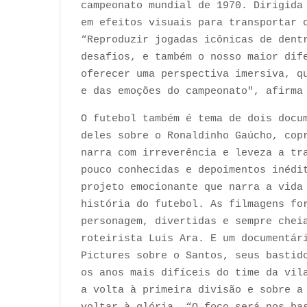
campeonato mundial de 1970. Dirigida
em efeitos visuais para transportar 
“Reproduzir jogadas icônicas de dent
desafios, e também o nosso maior dif
oferecer uma perspectiva imersiva, q
e das emoções do campeonato", afirma
O futebol também é tema de dois docu
deles sobre o Ronaldinho Gaúcho, cop
narra com irreverência e leveza a tr
pouco conhecidas e depoimentos inédi
projeto emocionante que narra a vida
história do futebol. As filmagens fo
personagem, divertidas e sempre chei
roteirista Luis Ara. E um documentár
Pictures sobre o Santos, seus bastid
os anos mais difíceis do time da vil
a volta à primeira divisão e sobre a