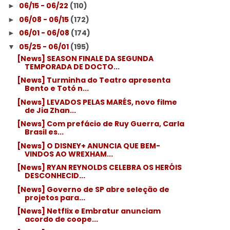
06/15 - 06/22
(110)
►
06/08 - 06/15
(172)
►
06/01 - 06/08
(174)
►
05/25 - 06/01
(195)
▼
[News] SEASON FINALE DA SEGUNDA
TEMPORADA DE DOCTO...
[News] Turminha do Teatro apresenta
Bento e Totó n...
[News] LEVADOS PELAS MARÉS, novo filme
de Jia Zhan...
[News] Com prefácio de Ruy Guerra, Carla
Brasil es...
[News] O DISNEY+ ANUNCIA QUE BEM-
VINDOS AO WREXHAM...
[News] RYAN REYNOLDS CELEBRA OS HERÓIS
DESCONHECID...
[News] Governo de SP abre seleção de
projetos para...
[News] Netflix e Embratur anunciam
acordo de coope...