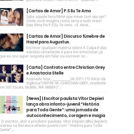
[Cartas de Amor] P.S Eu Te Amo
Sabe aquele livro/filme que mexe com seu ser?
Onde você imagina como seria e tudo mais?
Este filme foi P.S Eu Te Amo. <3 Nest...
[Cartas de Amor] Discurso fúnebre de
Hazel para Augustus.
Escrever qualquer matéria sobre A Culpa é das
estrelas certamente é para me emocionar, já
que eu sou super suspeita em falar ou escrever so...
[Carta] Contrato entre Christian Grey
e Anastacia Stelle
Assinado hoje, ____________de 2011 (“O Início da
Vigência”) ENTRE SR. CHRISTIAN GREY, residente
em 301 Escala, Seattle, WA 98889 (“...
[News] | Escritor paulista Vítor Depieri
lança obra infanto-juvenil “História
para Toda Gente”: uma jornada de
autoconhecimento, coragem e magia
O escritor, ator e produtor paulista Vítor Depieri (@vi.depieri)
estreia na literatura infanto-juvenil com “ História para Toda
Gente” ,...