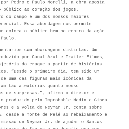
 por Pedro e Paulo Morelli, a obra aposta
o público ao coração dos jogos.
ro do campo é um dos nossos maiores
erencial. Essa abordagem nos permite
ue coloca o público bem no centro da ação
 Paulo.
mentários com abordagens distintas. Um
roduzido por Canal Azul e Trailer Filmes,
ajetória do craque a partir de histórias
tos. “Desde o primeiro dia, tem sido um
 de uma das figuras mais icônicas da
ram tão aleatórias quanto nosso
as de surpresas.”, afirma o diretor e
io produzido pela Improbable Media e Ginga
ores e a volta de Neymar Jr. conta sobre
a, desde a morte de Pelé ao rebaixamento e
 missão de Neymar Jr. de ajudar o Santos