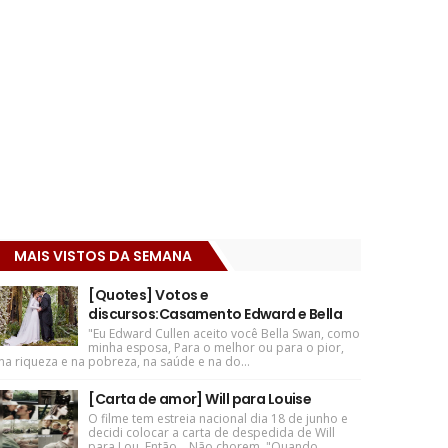
MAIS VISTOS DA SEMANA
[Quotes] Votos e
discursos:Casamento Edward e Bella
"Eu Edward Cullen aceito você Bella Swan, como
minha esposa, Para o melhor ou para o pior,
na riqueza e na pobreza, na saúde e na do...
[Carta de amor] Will para Louise
O filme tem estreia nacional dia 18 de junho e
decidi colocar a carta de despedida de Will
para Lou. Então... Não chorem. "Quando ...