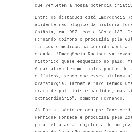
que refletem a nossa potência criati
Entre os destaques está Emergência R
acidente radiológico da história for
Goiânia, em 1987, com o Césio-137. C
Fernando Coimbra e produzida pela Gu
físicos e médicos na corrida contra 
cidade. "Emergência Radioativa resga
histórico quase esquecido no país, m
A narrativa tem múltiplos pontos de 
e físicos, sendo que esses últimos s
dramaturgia. Também é raro termos um
trata de policiais e bandidos, mas s
extraordinário", comenta Fernando.
Já Fúria, série criada por Igor Verd
Henrique Fonseca e produzida pela Zo
para retratar a trajetória de um jov