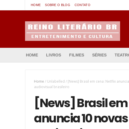
HOME
SOBRE O BLOG
CONTATO
Entretenimento & Cultura
HOME
LIVROS
FILMES
SÉRIES
TEATR
Home
/
Unlabelled
/
[News] Brasil em cena: Netflix anun
audiovisual brasileiro
[News] Brasil em 
anuncia 10 novas