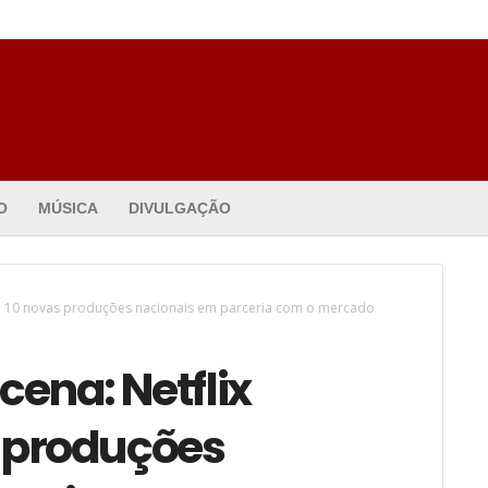
O
MÚSICA
DIVULGAÇÃO
cia 10 novas produções nacionais em parceria com o mercado
cena: Netflix
 produções