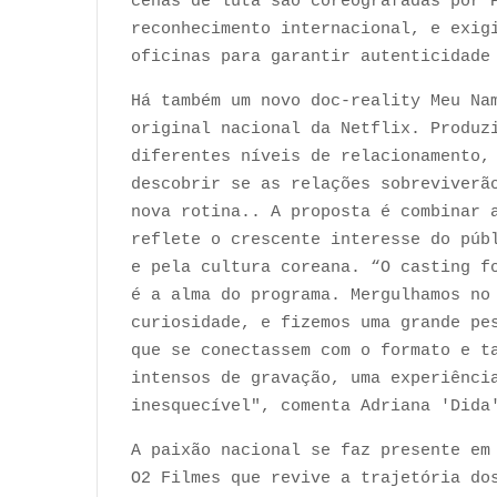
cenas de luta são coreografadas por 
reconhecimento internacional, e exig
oficinas para garantir autenticidade
Há também um novo doc-reality Meu Na
original nacional da Netflix. Produz
diferentes níveis de relacionamento,
descobrir se as relações sobreviverã
nova rotina.. A proposta é combinar 
reflete o crescente interesse do púb
e pela cultura coreana. “O casting f
é a alma do programa. Mergulhamos no
curiosidade, e fizemos uma grande pe
que se conectassem com o formato e t
intensos de gravação, uma experiênci
inesquecível", comenta Adriana 'Dida
A paixão nacional se faz presente em
O2 Filmes que revive a trajetória do