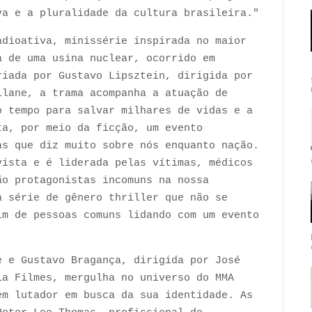
va e a pluralidade da cultura brasileira."
adioativa, minissérie inspirada no maior
a de uma usina nuclear, ocorrido em
riada por Gustavo Lipsztein, dirigida por
llane, a trama acompanha a atuação de
o tempo para salvar milhares de vidas e a
ta, por meio da ficção, um evento
as que diz muito sobre nós enquanto nação.
vista e é liderada pelas vítimas, médicos
ão protagonistas incomuns na nossa
a série de gênero thriller que não se
im de pessoas comuns lidando com um evento
e e Gustavo Bragança, dirigida por José
la Filmes, mergulha no universo do MMA
em lutador em busca da sua identidade. As