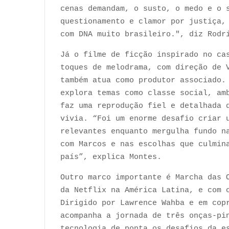
cenas demandam, o susto, o medo e o 
questionamento e clamor por justiça,
com DNA muito brasileiro.", diz Rodr
Já o filme de ficção inspirado no ca
toques de melodrama, com direção de 
também atua como produtor associado.
explora temas como classe social, am
faz uma reprodução fiel e detalhada 
vivia. “Foi um enorme desafio criar 
relevantes enquanto mergulha fundo n
com Marcos e nas escolhas que culmin
país”, explica Montes.
Outro marco importante é Marcha das 
da Netflix na América Latina, e com 
Dirigido por Lawrence Wahba e em cop
acompanha a jornada de três onças-pi
tecnologia de ponta os desafios da e