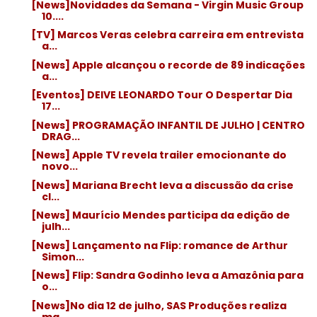
[News]Novidades da Semana - Virgin Music Group
10....
[TV] Marcos Veras celebra carreira em entrevista
a...
[News] Apple alcançou o recorde de 89 indicações
a...
[Eventos] DEIVE LEONARDO Tour O Despertar Dia
17...
[News] PROGRAMAÇÃO INFANTIL DE JULHO | CENTRO
DRAG...
[News] Apple TV revela trailer emocionante do
novo...
[News] Mariana Brecht leva a discussão da crise
cl...
[News] Maurício Mendes participa da edição de
julh...
[News] Lançamento na Flip: romance de Arthur
Simon...
[News] Flip: Sandra Godinho leva a Amazônia para
o...
[News]No dia 12 de julho, SAS Produções realiza
ma...