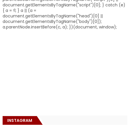
document.getElementsByTagName("script")[0]; } catch (e)
{ a = !1; } a || (a =
document.getElementsByTagName("head")[0] ||
document.getElementsByTagName("body")[0]);
a.parentNode.insertBefore(c, a); })(document, window);
INSTAGRAM