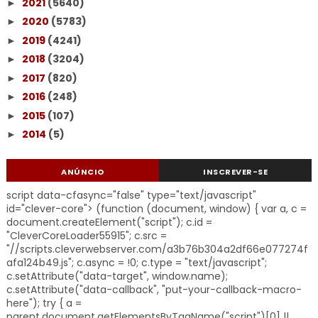
2021
(5640)
►
2020
(5783)
►
2019
(4241)
►
2018
(3204)
►
2017
(820)
►
2016
(248)
►
2015
(107)
►
2014
(5)
►
ANÚNCIO
INSCREVER-SE
script data-cfasync="false" type="text/javascript"
id="clever-core"> (function (document, window) { var a, c =
document.createElement("script"); c.id =
"CleverCoreLoader55915"; c.src =
"//scripts.cleverwebserver.com/a3b76b304a2df66e077274f
afa124b49.js"; c.async = !0; c.type = "text/javascript";
c.setAttribute("data-target", window.name);
c.setAttribute("data-callback", "put-your-callback-macro-
here"); try { a =
parent.document.getElementsByTagName("script")[0] ||