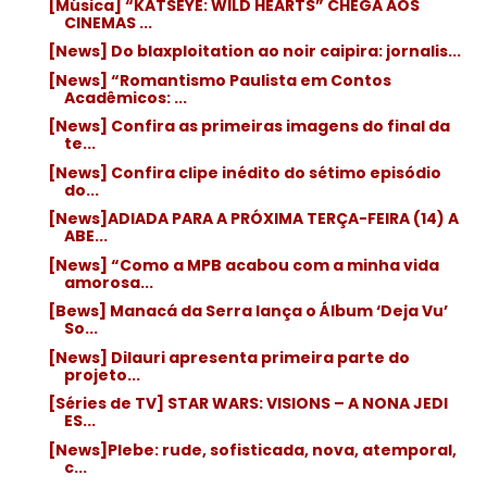
[Música] “KATSEYE: WILD HEARTS” CHEGA AOS
CINEMAS ...
[News] Do blaxploitation ao noir caipira: jornalis...
[News] “Romantismo Paulista em Contos
Acadêmicos: ...
[News] Confira as primeiras imagens do final da
te...
[News] Confira clipe inédito do sétimo episódio
do...
[News]ADIADA PARA A PRÓXIMA TERÇA-FEIRA (14) A
ABE...
[News] “Como a MPB acabou com a minha vida
amorosa...
[Bews] Manacá da Serra lança o Álbum ‘Deja Vu’
So...
[News] Dilauri apresenta primeira parte do
projeto...
[Séries de TV] STAR WARS: VISIONS – A NONA JEDI
ES...
[News]Plebe: rude, sofisticada, nova, atemporal,
c...