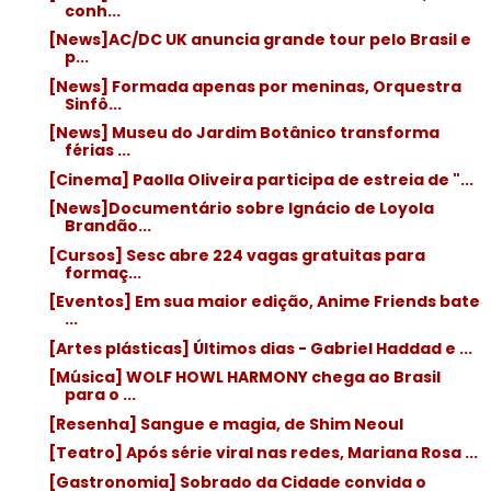
conh...
[News]AC/DC UK anuncia grande tour pelo Brasil e
p...
[News] Formada apenas por meninas, Orquestra
Sinfô...
[News] Museu do Jardim Botânico transforma
férias ...
[Cinema] Paolla Oliveira participa de estreia de "...
[News]Documentário sobre Ignácio de Loyola
Brandão...
[Cursos] Sesc abre 224 vagas gratuitas para
formaç...
[Eventos] Em sua maior edição, Anime Friends bate
...
[Artes plásticas] Últimos dias - Gabriel Haddad e ...
[Música] WOLF HOWL HARMONY chega ao Brasil
para o ...
[Resenha] Sangue e magia, de Shim Neoul
[Teatro] Após série viral nas redes, Mariana Rosa ...
[Gastronomia] Sobrado da Cidade convida o