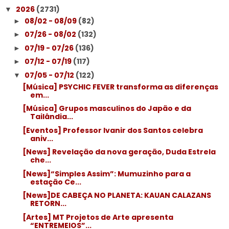
2026
(2731)
▼
08/02 - 08/09
(82)
►
07/26 - 08/02
(132)
►
07/19 - 07/26
(136)
►
07/12 - 07/19
(117)
►
07/05 - 07/12
(122)
▼
[Música] PSYCHIC FEVER transforma as diferenças
em...
[Música] Grupos masculinos do Japão e da
Tailândia...
[Eventos] Professor Ivanir dos Santos celebra
aniv...
[News] Revelação da nova geração, Duda Estrela
che...
[News]“Simples Assim”: Mumuzinho para a
estação Ce...
[News]DE CABEÇA NO PLANETA: KAUAN CALAZANS
RETORN...
[Artes] MT Projetos de Arte apresenta
“ENTREMEIOS”...