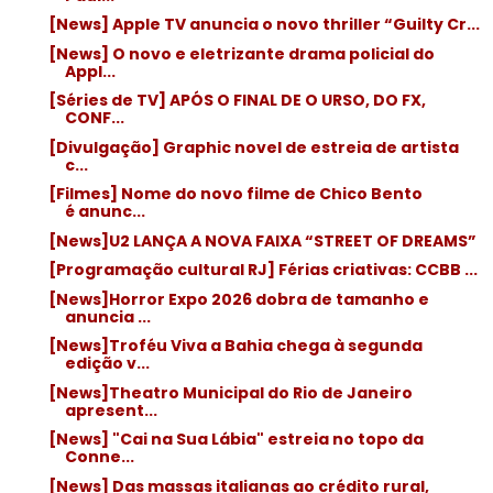
[News] Apple TV anuncia o novo thriller “Guilty Cr...
[News] O novo e eletrizante drama policial do
Appl...
[Séries de TV] APÓS O FINAL DE O URSO, DO FX,
CONF...
[Divulgação] Graphic novel de estreia de artista
c...
[Filmes] Nome do novo filme de Chico Bento
é anunc...
[News]U2 LANÇA A NOVA FAIXA “STREET OF DREAMS”
[Programação cultural RJ] Férias criativas: CCBB ...
[News]Horror Expo 2026 dobra de tamanho e
anuncia ...
[News]Troféu Viva a Bahia chega à segunda
edição v...
[News]Theatro Municipal do Rio de Janeiro
apresent...
[News] "Cai na Sua Lábia" estreia no topo da
Conne...
[News] Das massas italianas ao crédito rural,