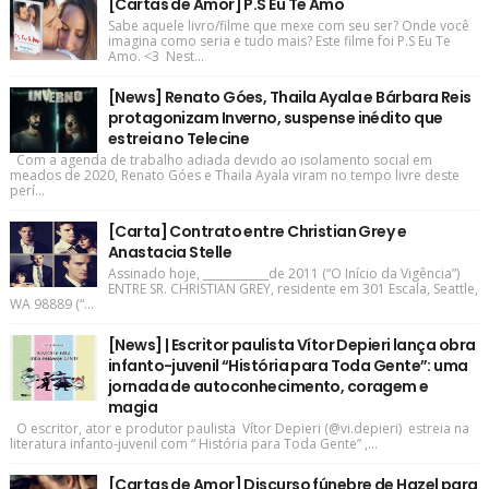
[Cartas de Amor] P.S Eu Te Amo
Sabe aquele livro/filme que mexe com seu ser? Onde você
imagina como seria e tudo mais? Este filme foi P.S Eu Te
Amo. <3 Nest...
[News] Renato Góes, Thaila Ayala e Bárbara Reis
protagonizam Inverno, suspense inédito que
estreia no Telecine
Com a agenda de trabalho adiada devido ao isolamento social em
meados de 2020, Renato Góes e Thaila Ayala viram no tempo livre deste
perí...
[Carta] Contrato entre Christian Grey e
Anastacia Stelle
Assinado hoje, ____________de 2011 (“O Início da Vigência”)
ENTRE SR. CHRISTIAN GREY, residente em 301 Escala, Seattle,
WA 98889 (“...
[News] | Escritor paulista Vítor Depieri lança obra
infanto-juvenil “História para Toda Gente”: uma
jornada de autoconhecimento, coragem e
magia
O escritor, ator e produtor paulista Vítor Depieri (@vi.depieri) estreia na
literatura infanto-juvenil com “ História para Toda Gente” ,...
[Cartas de Amor] Discurso fúnebre de Hazel para