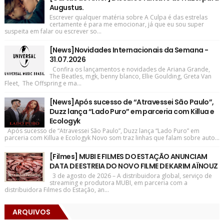
Augustus.
Escrever qualquer matéria sobre A Culpa é das estrelas
certamente é para me emocionar, já que eu sou super
suspeita em falar ou escrever so...
[News]Novidades Internacionais da Semana -
31.07.2026
Confira os lançamentos e novidades de Ariana Grande,
The Beatles, mgk, benny blanco, Ellie Goulding, Greta Van
Fleet, The Offspring e ma...
[News]Após sucesso de “Atravessei São Paulo”,
Duzz lança “Lado Puro” em parceria com Killua e
Ecologyk
Após sucesso de “Atravessei São Paulo”, Duzz lança “Lado Puro” em
parceria com Killua e Ecologyk Novo som traz linhas que falam sobre auto...
[Filmes] MUBI E FILMES DO ESTAÇÃO ANUNCIAM
DATA DE ESTREIA DO NOVO FILME DE KARIM AÏNOUZ
3 de agosto de 2026 – A distribuidora global, serviço de
streaming e produtora MUBI, em parceria com a
distribuidora Filmes do Estação, an...
ARQUIVOS