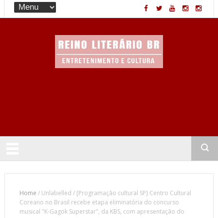
Entretenimento & Cultura
Home
/
Unlabelled
/
[Programação cultural SP] Centro Cultural
Coreano no Brasil recebe etapa eliminatória do concurso
musical "K-Gagok Superstar", da KBS, com apresentação do