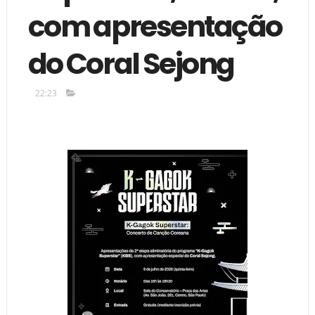
com apresentação
do Coral Sejong
22:23