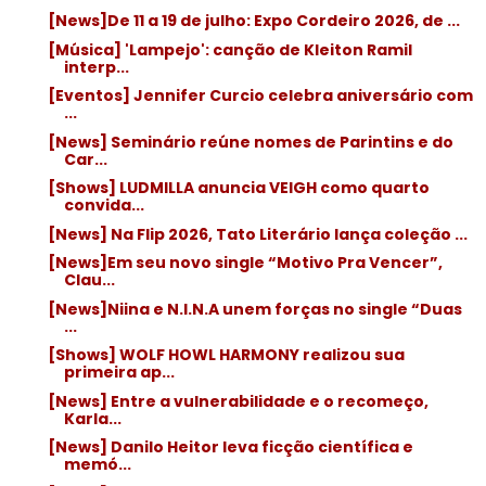
[News]De 11 a 19 de julho: Expo Cordeiro 2026, de ...
[Música] 'Lampejo': canção de Kleiton Ramil
interp...
[Eventos] Jennifer Curcio celebra aniversário com
...
[News] Seminário reúne nomes de Parintins e do
Car...
[Shows] LUDMILLA anuncia VEIGH como quarto
convida...
[News] Na Flip 2026, Tato Literário lança coleção ...
[News]Em seu novo single “Motivo Pra Vencer”,
Clau...
[News]Niina e N.I.N.A unem forças no single “Duas
...
[Shows] WOLF HOWL HARMONY realizou sua
primeira ap...
[News] Entre a vulnerabilidade e o recomeço,
Karla...
[News] Danilo Heitor leva ficção científica e
memó...