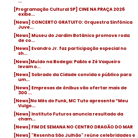
...
[Programação Cultural SP] CINE NA PRAÇA 2026
exibe...
[News] CONCERTO GRATUITO: Orquestra Sinfônica
Juve...
[News] Museu do Jardim Botânico promove roda
de co...
[News] Evandro Jr. faz participação especial no
sh...
[News]Muído na Bodega: Pablo e Zé Vaqueiro
levam o...
[News] Sobrado da Cidade convida o público para
um...
[News] Empresas de ônibus vão ofertar mais de
300 ...
[News]No Mês do Funk, MC Tuto apresenta “Meu
Vulgo...
[News] Instituto Futuros anuncia resultado da
cham...
[News] FIM DE SEMANA NO CENTRO DRAGÃO DO MAR
[News] "Resenha São Julhão" reúne celebridades e