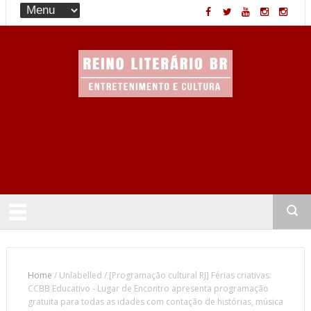
Entretenimento & Cultura
Home
/
Unlabelled
/
[Programação cultural RJ] Férias criativas:
CCBB Educativo - Lugar de Encontro apresenta programação
gratuita para todas as idades com contação de histórias, música