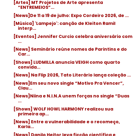
[Artes] MT Projetos de Arte apresenta
“ENTREMEIOS”...
[News]De 11 a 19 de julho: Expo Cordeiro 2026, de ...
[Música] 'Lampejo': canção de Kleiton Ramil
interp...
[Eventos] Jennifer Curcio celebra aniversário com
...
[News] Seminário reúne nomes de Parintins e do
Car...
[Shows] LUDMILLA anuncia VEIGH como quarto
convida...
[News] Na Flip 2026, Tato Literário lança coleção ...
[News]Em seu novo single “Motivo Pra Vencer”,
Clau...
[News]Niina e N.I.N.A unem forças no single “Duas
...
[Shows] WOLF HOWL HARMONY realizou sua
primeira ap...
[News] Entre a vulnerabilidade e o recomeço,
Karla...
[News] Danilo Heitor leva ficção científica e