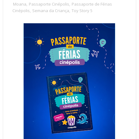
Moana
,
Passaporte Cinépolis
,
Passaporte de Férias
Cinépolis
,
Semana da Criança
,
Toy Story 5