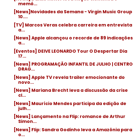
memó...
[News]Novidades da Semana - Virgin Music Group
10....
[TV] Marcos Veras celebra carreira em entrevista
a...
[News] Apple alcançou o recorde de 89 indicações
a...
[Eventos] DEIVE LEONARDO Tour O Despertar Dia
17...
[News] PROGRAMAÇÃO INFANTIL DE JULHO | CENTRO
DRAG...
[News] Apple TV revela trailer emocionante do
novo...
[News] Mariana Brecht leva a discussão da crise
cl...
[News] Maurício Mendes participa da edição de
julh...
[News] Lançamento na Flip: romance de Arthur
Simon...
[News] Flip: Sandra Godinho leva a Amazônia para
o...