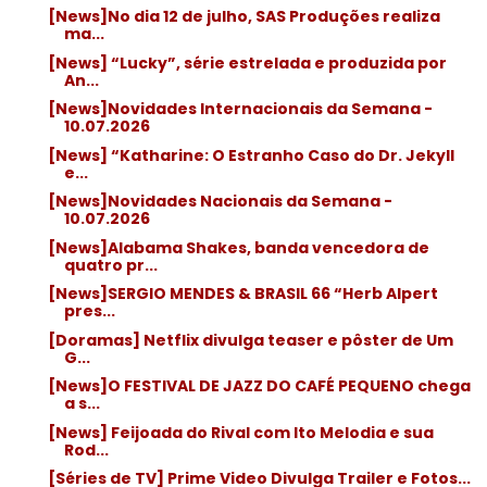
[News]No dia 12 de julho, SAS Produções realiza
ma...
[News] “Lucky”, série estrelada e produzida por
An...
[News]Novidades Internacionais da Semana -
10.07.2026
[News] “Katharine: O Estranho Caso do Dr. Jekyll
e...
[News]Novidades Nacionais da Semana -
10.07.2026
[News]Alabama Shakes, banda vencedora de
quatro pr...
[News]SERGIO MENDES & BRASIL 66 “Herb Alpert
pres...
[Doramas] Netflix divulga teaser e pôster de Um
G...
[News]O FESTIVAL DE JAZZ DO CAFÉ PEQUENO chega
a s...
[News] Feijoada do Rival com Ito Melodia e sua
Rod...
[Séries de TV] Prime Video Divulga Trailer e Fotos...