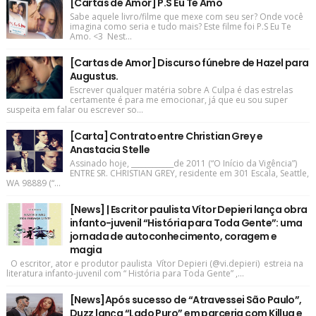
[Cartas de Amor] P.S Eu Te Amo
Sabe aquele livro/filme que mexe com seu ser? Onde você
imagina como seria e tudo mais? Este filme foi P.S Eu Te
Amo. <3 Nest...
[Cartas de Amor] Discurso fúnebre de Hazel para
Augustus.
Escrever qualquer matéria sobre A Culpa é das estrelas
certamente é para me emocionar, já que eu sou super
suspeita em falar ou escrever so...
[Carta] Contrato entre Christian Grey e
Anastacia Stelle
Assinado hoje, ____________de 2011 (“O Início da Vigência”)
ENTRE SR. CHRISTIAN GREY, residente em 301 Escala, Seattle,
WA 98889 (“...
[News] | Escritor paulista Vítor Depieri lança obra
infanto-juvenil “História para Toda Gente”: uma
jornada de autoconhecimento, coragem e
magia
O escritor, ator e produtor paulista Vítor Depieri (@vi.depieri) estreia na
literatura infanto-juvenil com “ História para Toda Gente” ,...
[News]Após sucesso de “Atravessei São Paulo”,
Duzz lança “Lado Puro” em parceria com Killua e