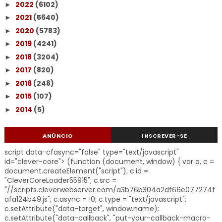
2022
(6102)
►
2021
(5640)
►
2020
(5783)
►
2019
(4241)
►
2018
(3204)
►
2017
(820)
►
2016
(248)
►
2015
(107)
►
2014
(5)
►
ANÚNCIO
INSCREVER-SE
script data-cfasync="false" type="text/javascript"
id="clever-core"> (function (document, window) { var a, c =
document.createElement("script"); c.id =
"CleverCoreLoader55915"; c.src =
"//scripts.cleverwebserver.com/a3b76b304a2df66e077274f
afa124b49.js"; c.async = !0; c.type = "text/javascript";
c.setAttribute("data-target", window.name);
c.setAttribute("data-callback", "put-your-callback-macro-