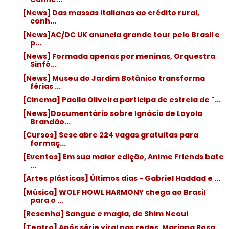
[News] Das massas italianas ao crédito rural,
conh...
[News]AC/DC UK anuncia grande tour pelo Brasil e
p...
[News] Formada apenas por meninas, Orquestra
Sinfô...
[News] Museu do Jardim Botânico transforma
férias ...
[Cinema] Paolla Oliveira participa de estreia de "...
[News]Documentário sobre Ignácio de Loyola
Brandão...
[Cursos] Sesc abre 224 vagas gratuitas para
formaç...
[Eventos] Em sua maior edição, Anime Friends bate
...
[Artes plásticas] Últimos dias - Gabriel Haddad e ...
[Música] WOLF HOWL HARMONY chega ao Brasil
para o ...
[Resenha] Sangue e magia, de Shim Neoul
[Teatro] Após série viral nas redes, Mariana Rosa ...