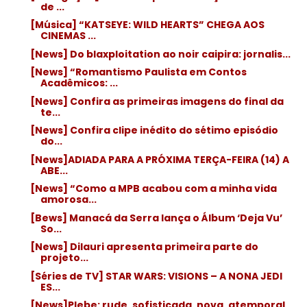
de ...
[Música] “KATSEYE: WILD HEARTS” CHEGA AOS
CINEMAS ...
[News] Do blaxploitation ao noir caipira: jornalis...
[News] “Romantismo Paulista em Contos
Acadêmicos: ...
[News] Confira as primeiras imagens do final da
te...
[News] Confira clipe inédito do sétimo episódio
do...
[News]ADIADA PARA A PRÓXIMA TERÇA-FEIRA (14) A
ABE...
[News] “Como a MPB acabou com a minha vida
amorosa...
[Bews] Manacá da Serra lança o Álbum ‘Deja Vu’
So...
[News] Dilauri apresenta primeira parte do
projeto...
[Séries de TV] STAR WARS: VISIONS – A NONA JEDI
ES...
[News]Plebe: rude, sofisticada, nova, atemporal,