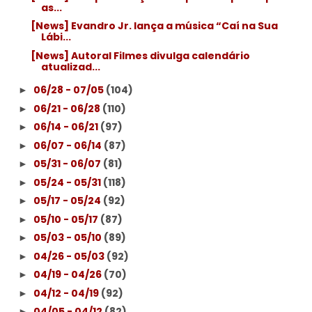
as...
[News] Evandro Jr. lança a música “Caí na Sua
Lábi...
[News] Autoral Filmes divulga calendário
atualizad...
06/28 - 07/05
(104)
►
06/21 - 06/28
(110)
►
06/14 - 06/21
(97)
►
06/07 - 06/14
(87)
►
05/31 - 06/07
(81)
►
05/24 - 05/31
(118)
►
05/17 - 05/24
(92)
►
05/10 - 05/17
(87)
►
05/03 - 05/10
(89)
►
04/26 - 05/03
(92)
►
04/19 - 04/26
(70)
►
04/12 - 04/19
(92)
►
04/05 - 04/12
(82)
►