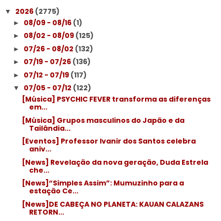
2026
(2775)
▼
08/09 - 08/16
(1)
►
08/02 - 08/09
(125)
►
07/26 - 08/02
(132)
►
07/19 - 07/26
(136)
►
07/12 - 07/19
(117)
►
07/05 - 07/12
(122)
▼
[Música] PSYCHIC FEVER transforma as diferenças
em...
[Música] Grupos masculinos do Japão e da
Tailândia...
[Eventos] Professor Ivanir dos Santos celebra
aniv...
[News] Revelação da nova geração, Duda Estrela
che...
[News]“Simples Assim”: Mumuzinho para a
estação Ce...
[News]DE CABEÇA NO PLANETA: KAUAN CALAZANS
RETORN...