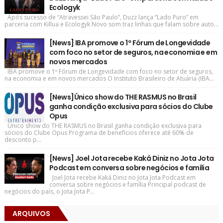
Ecologyk
Após sucesso de “Atravessei São Paulo”, Duzz lança “Lado Puro” em
parceria com Killua e Ecologyk Novo som traz linhas que falam sobre auto...
[News] IBA promove o 1º Fórum de Longevidade
com foco no setor de seguros, na economia e em
novos mercados
IBA promove o 1º Fórum de Longevidade com foco no setor de seguros,
na economia e em novos mercados O Instituto Brasileiro de Atuária (IBA...
[News]Único show do THE RASMUS no Brasil
ganha condição exclusiva para sócios do Clube
Opus
Único show do THE RASMUS no Brasil ganha condição exclusiva para
sócios do Clube Opus Programa de benefícios oferece até 60% de
desconto p...
[News] Joel Jota recebe Kaká Diniz no Jota Jota
Podcast em conversa sobre negócios e família
Joel Jota recebe Kaká Diniz no Jota Jota Podcast em
conversa sobre negócios e família Principal podcast de
negócios do país, o Jota Jota P...
ARQUIVOS