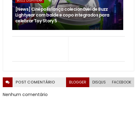
BUZZ LIGHTYEAR
[News] Cinépolis lança colecionável de Buzz
Lightyear com balde e copo integrados para
celebrar Toy Story 5
POST
COMENTÁRIO
BLOGGER
DISQUS
FACEBOOK
Nenhum comentário