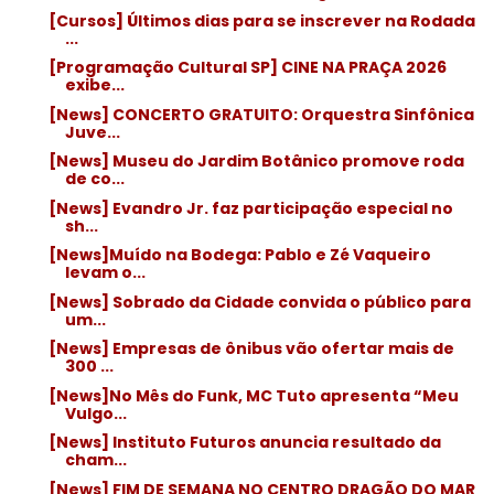
[Cursos] Últimos dias para se inscrever na Rodada
...
[Programação Cultural SP] CINE NA PRAÇA 2026
exibe...
[News] CONCERTO GRATUITO: Orquestra Sinfônica
Juve...
[News] Museu do Jardim Botânico promove roda
de co...
[News] Evandro Jr. faz participação especial no
sh...
[News]Muído na Bodega: Pablo e Zé Vaqueiro
levam o...
[News] Sobrado da Cidade convida o público para
um...
[News] Empresas de ônibus vão ofertar mais de
300 ...
[News]No Mês do Funk, MC Tuto apresenta “Meu
Vulgo...
[News] Instituto Futuros anuncia resultado da
cham...
[News] FIM DE SEMANA NO CENTRO DRAGÃO DO MAR