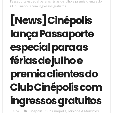
Passaporte especial para as férias de julho e premia clientes do
Club Cinépolis com ingressos gratuitos
[News] Cinépolis
lança Passaporte
especial para as
férias de julho e
premia clientes do
Club Cinépolis com
ingressos gratuitos
10:45
Cinépolis
,
Club Cinépolis
,
Minions & Monstros
,