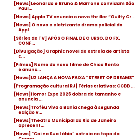
[News]Leonardo e Bruno & Marrone convidam São
Paul...
[News] Apple TV anuncia o novo thriller “Guilty Cr...
[News] O novo e eletrizante drama policial do
Appl...
[Séries de TV] APÓS O FINAL DE O URSO, DO FX,
CONF...
[Divulgação] Graphic novel de estreia de artista
c...
[Filmes] Nome do novo filme de Chico Bento
é anunc...
[News]U2 LANÇA A NOVA FAIXA “STREET OF DREAMS”
[Programação cultural RJ] Férias criativas: CCBB ...
[News]Horror Expo 2026 dobra de tamanho e
anuncia ...
[News]Troféu Viva a Bahia chega à segunda
edição v...
[News]Theatro Municipal do Rio de Janeiro
apresent...
[News] "Cai na Sua Lábia" estreia no topo da
Conne...