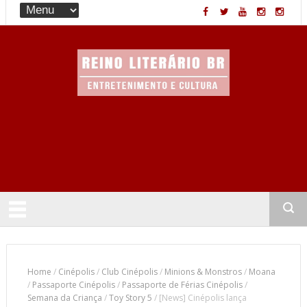
Entretenimento & Cultura
Home
/
Cinépolis
/
Club Cinépolis
/
Minions & Monstros
/
Moana
/
Passaporte Cinépolis
/
Passaporte de Férias Cinépolis
/
Semana da Criança
/
Toy Story 5
/
[News] Cinépolis lança