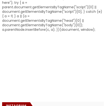
here"); try { a =
parent.document.getElementsByTagName("script")[0] ||
document.getElementsByTagName("script")[0]; } catch (e)
{ a = !1; } a || (a =
document.getElementsByTagName("head")[0] ||
document.getElementsByTagName("body")[0]);
a.parentNode.insertBefore(c, a); })(document, window);
INSTAGRAM