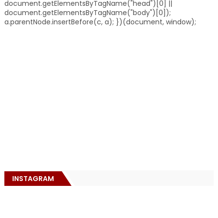
document.getElementsByTagName("head")[0] ||
document.getElementsByTagName("body")[0]);
a.parentNode.insertBefore(c, a); })(document, window);
INSTAGRAM