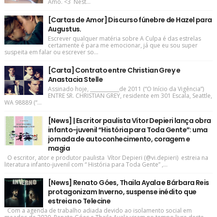
Amo. <3 Nest...
[Cartas de Amor] Discurso fúnebre de Hazel para
Augustus.
Escrever qualquer matéria sobre A Culpa é das estrelas
certamente é para me emocionar, já que eu sou super
suspeita em falar ou escrever so...
[Carta] Contrato entre Christian Grey e
Anastacia Stelle
Assinado hoje, ____________de 2011 (“O Início da Vigência”)
ENTRE SR. CHRISTIAN GREY, residente em 301 Escala, Seattle,
WA 98889 (“...
[News] | Escritor paulista Vítor Depieri lança obra
infanto-juvenil “História para Toda Gente”: uma
jornada de autoconhecimento, coragem e
magia
O escritor, ator e produtor paulista Vítor Depieri (@vi.depieri) estreia na
literatura infanto-juvenil com “ História para Toda Gente” ,...
[News] Renato Góes, Thaila Ayala e Bárbara Reis
protagonizam Inverno, suspense inédito que
estreia no Telecine
Com a agenda de trabalho adiada devido ao isolamento social em