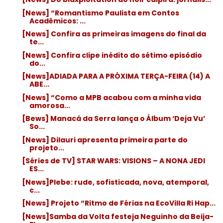
[News] “Romantismo Paulista em Contos
Acadêmicos: ...
[News] Confira as primeiras imagens do final da
te...
[News] Confira clipe inédito do sétimo episódio
do...
[News]ADIADA PARA A PRÓXIMA TERÇA-FEIRA (14) A
ABE...
[News] “Como a MPB acabou com a minha vida
amorosa...
[Bews] Manacá da Serra lança o Álbum ‘Deja Vu’
So...
[News] Dilauri apresenta primeira parte do
projeto...
[Séries de TV] STAR WARS: VISIONS – A NONA JEDI
ES...
[News]Plebe: rude, sofisticada, nova, atemporal,
c...
[News] Projeto “Ritmo de Férias na EcoVilla Ri Hap...
[News]Samba da Volta festeja Neguinho da Beija-