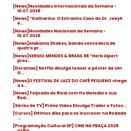
[News]Novidades Internacionais da Semana -
10.07.2026
[News] “Katharine: O Estranho Caso do Dr. Jekyll
e...
[News]Novidades Nacionais da Semana -
10.07.2026
[News]Alabama Shakes, banda vencedora de
quatro pr...
[News]SERGIO MENDES & BRASIL 66 “Herb Alpert
pres...
[Doramas] Netflix divulga teaser e pôster de Um
G...
[News]O FESTIVAL DE JAZZ DO CAFÉ PEQUENO chega
a s...
[News] Feijoada do Rival com Ito Melodia e sua
Rod...
[Séries de TV] Prime Video Divulga Trailer e Fotos...
[Cursos] Últimos dias para se inscrever na Rodada
...
[Programação Cultural SP] CINE NA PRAÇA 2026
exibe...