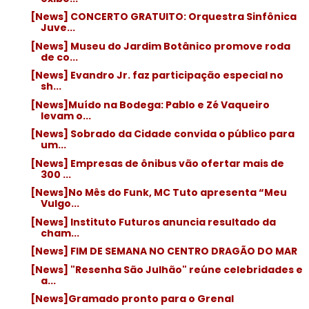
[News] CONCERTO GRATUITO: Orquestra Sinfônica
Juve...
[News] Museu do Jardim Botânico promove roda
de co...
[News] Evandro Jr. faz participação especial no
sh...
[News]Muído na Bodega: Pablo e Zé Vaqueiro
levam o...
[News] Sobrado da Cidade convida o público para
um...
[News] Empresas de ônibus vão ofertar mais de
300 ...
[News]No Mês do Funk, MC Tuto apresenta “Meu
Vulgo...
[News] Instituto Futuros anuncia resultado da
cham...
[News] FIM DE SEMANA NO CENTRO DRAGÃO DO MAR
[News] "Resenha São Julhão" reúne celebridades e
a...
[News]Gramado pronto para o Grenal