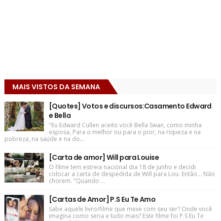
MAIS VISTOS DA SEMANA
[Quotes] Votos e discursos:Casamento Edward
e Bella
"Eu Edward Cullen aceito você Bella Swan, como minha
esposa, Para o melhor ou para o pior, na riqueza e na
pobreza, na saúde e na do...
[Carta de amor] Will para Louise
O filme tem estreia nacional dia 18 de junho e decidi
colocar a carta de despedida de Will para Lou. Então... Não
chorem. "Quando ...
[Cartas de Amor] P.S Eu Te Amo
Sabe aquele livro/filme que mexe com seu ser? Onde você
imagina como seria e tudo mais? Este filme foi P.S Eu Te