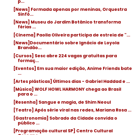
p...
[News] Formada apenas por meninas, Orquestra
Sinfô...
[News] Museu do Jardim Botânico transforma
férias ...
[Cinema] Paolla Oliveira participa de estreia de "...
[News]Documentário sobre Ignácio de Loyola
Brandão...
[Cursos] Sesc abre 224 vagas gratuitas para
formaç...
[Eventos] Em sua maior edição, Anime Friends bate
...
[Artes plásticas] Últimos dias - Gabriel Haddad e ...
[Música] WOLF HOWL HARMONY chega ao Brasil
para o ...
[Resenha] Sangue e magia, de Shim Neoul
[Teatro] Após série viral nas redes, Mariana Rosa ...
[Gastronomia] Sobrado da Cidade convida o
público ...
[Programação cultural SP] Centro Cultural