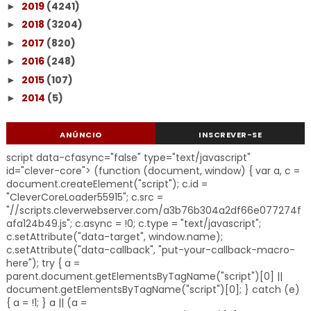
2019
(4241)
►
2018
(3204)
►
2017
(820)
►
2016
(248)
►
2015
(107)
►
2014
(5)
►
ANÚNCIO
INSCREVER-SE
script data-cfasync="false" type="text/javascript"
id="clever-core"> (function (document, window) { var a, c =
document.createElement("script"); c.id =
"CleverCoreLoader55915"; c.src =
"//scripts.cleverwebserver.com/a3b76b304a2df66e077274f
afa124b49.js"; c.async = !0; c.type = "text/javascript";
c.setAttribute("data-target", window.name);
c.setAttribute("data-callback", "put-your-callback-macro-
here"); try { a =
parent.document.getElementsByTagName("script")[0] ||
document.getElementsByTagName("script")[0]; } catch (e)
{ a = !1; } a || (a =