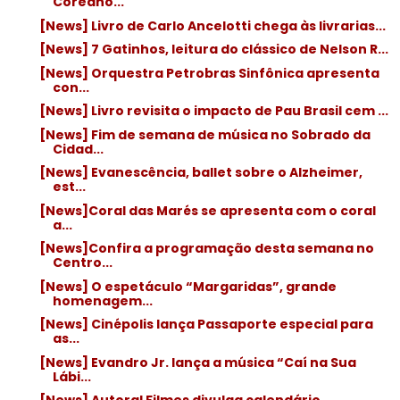
Coreano...
[News] Livro de Carlo Ancelotti chega às livrarias...
[News] 7 Gatinhos, leitura do clássico de Nelson R...
[News] Orquestra Petrobras Sinfônica apresenta
con...
[News] Livro revisita o impacto de Pau Brasil cem ...
[News] Fim de semana de música no Sobrado da
Cidad...
[News] Evanescência, ballet sobre o Alzheimer,
est...
[News]Coral das Marés se apresenta com o coral
a...
[News]Confira a programação desta semana no
Centro...
[News] O espetáculo “Margaridas”, grande
homenagem...
[News] Cinépolis lança Passaporte especial para
as...
[News] Evandro Jr. lança a música “Caí na Sua
Lábi...