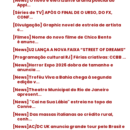
[News] O novo e eletrizante drama policial do
Appl...
[Séries de TV] APÓS O FINAL DE O URSO, DO FX,
CONF...
[Divulgação] Graphic novel de estreia de artista
c...
[Filmes] Nome do novo filme de Chico Bento
é anunc...
[News]U2 LANÇA A NOVA FAIXA “STREET OF DREAMS”
[Programação cultural RJ] Férias criativas: CCBB ...
[News]Horror Expo 2026 dobra de tamanho e
anuncia ...
[News]Troféu Viva a Bahia chega à segunda
edição v...
[News]Theatro Municipal do Rio de Janeiro
apresent...
[News] "Cai na Sua Lábia" estreia no topo da
Conne...
[News] Das massas italianas ao crédito rural,
conh...
[News]AC/DC UK anuncia grande tour pelo Brasil e