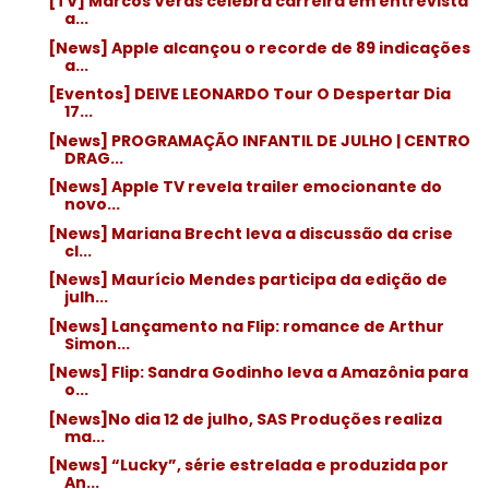
[TV] Marcos Veras celebra carreira em entrevista
a...
[News] Apple alcançou o recorde de 89 indicações
a...
[Eventos] DEIVE LEONARDO Tour O Despertar Dia
17...
[News] PROGRAMAÇÃO INFANTIL DE JULHO | CENTRO
DRAG...
[News] Apple TV revela trailer emocionante do
novo...
[News] Mariana Brecht leva a discussão da crise
cl...
[News] Maurício Mendes participa da edição de
julh...
[News] Lançamento na Flip: romance de Arthur
Simon...
[News] Flip: Sandra Godinho leva a Amazônia para
o...
[News]No dia 12 de julho, SAS Produções realiza
ma...
[News] “Lucky”, série estrelada e produzida por
An...