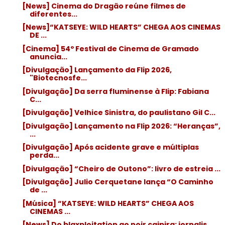
[News] Cinema do Dragão reúne filmes de
diferentes...
[News]“KATSEYE: WILD HEARTS” CHEGA AOS CINEMAS
DE ...
[Cinema] 54º Festival de Cinema de Gramado
anuncia...
[Divulgação] Lançamento da Flip 2026,
"Biotecnosfe...
[Divulgação] Da serra fluminense à Flip: Fabiana
C...
[Divulgação] Velhice Sinistra, do paulistano Gil C...
[Divulgação] Lançamento na Flip 2026: “Heranças”,
...
[Divulgação] Após acidente grave e múltiplas
perda...
[Divulgação] “Cheiro de Outono”: livro de estreia ...
[Divulgação] Julio Cerquetane lança “O Caminho
de ...
[Música] “KATSEYE: WILD HEARTS” CHEGA AOS
CINEMAS ...
[News] Do blaxploitation ao noir caipira: jornalis...