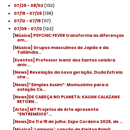
07/26 - 08/02
(132)
►
07/19 - 07/26
(136)
►
07/12 - 07/19
(117)
►
07/05 - 07/12
(122)
▼
[Música] PSYCHIC FEVER transforma as diferenças
em...
[Música] Grupos masculinos do Japão e da
Tailândia...
[Eventos] Professor Ivanir dos Santos celebra
aniv...
[News] Revelação da nova geração, Duda Estrela
che...
[News]“Simples Assim”: Mumuzinho para a
estação Ce...
[News]DE CABEÇA NO PLANETA: KAUAN CALAZANS
RETORN...
[Artes] MT Projetos de Arte apresenta
“ENTREMEIOS”...
[News]De 11 a 19 de julho: Expo Cordeiro 2026, de ...
[Música] 'Lampejo': canção de Kleiton Ramil