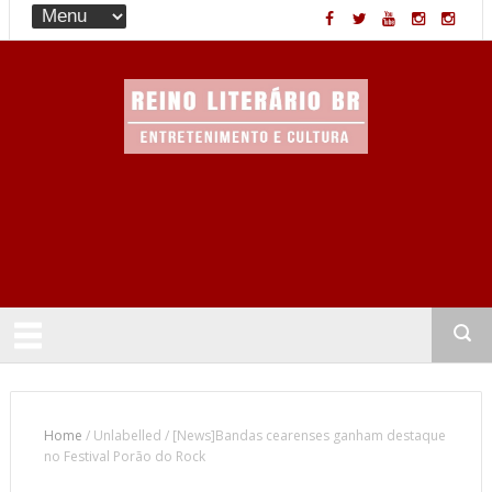
Entretenimento & Cultura
Home
/
Unlabelled
/
[News]Bandas cearenses ganham destaque
no Festival Porão do Rock