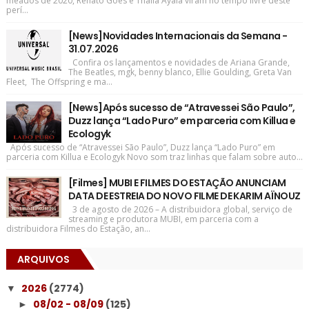
meados de 2020, Renato Góes e Thaila Ayala viram no tempo livre deste
perí...
[News]Novidades Internacionais da Semana -
31.07.2026
Confira os lançamentos e novidades de Ariana Grande,
The Beatles, mgk, benny blanco, Ellie Goulding, Greta Van
Fleet, The Offspring e ma...
[News]Após sucesso de “Atravessei São Paulo”,
Duzz lança “Lado Puro” em parceria com Killua e
Ecologyk
Após sucesso de “Atravessei São Paulo”, Duzz lança “Lado Puro” em
parceria com Killua e Ecologyk Novo som traz linhas que falam sobre auto...
[Filmes] MUBI E FILMES DO ESTAÇÃO ANUNCIAM
DATA DE ESTREIA DO NOVO FILME DE KARIM AÏNOUZ
3 de agosto de 2026 – A distribuidora global, serviço de
streaming e produtora MUBI, em parceria com a
distribuidora Filmes do Estação, an...
ARQUIVOS
2026
(2774)
▼
08/02 - 08/09
(125)
►