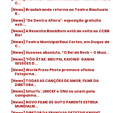
C...
[News] Brasileirando retorna ao Teatro Riachuelo
R...
[News] "De Dentro Aflora": exposição gratuita
estr...
[News] A Resenha BlackBom está de volta ao CCBB
Rio!
[News] Teatro Municipal Raul Cortez, em Duque de
C...
[News] Sucesso absoluto, “O Rei do Rock – O Musi...
[News] ‘YÕG ÃTAK: MEU PAI, KAIOWÁ’ GANHA
SESSÕES D...
[News] World Press Photo promove oficina
Fotojorna...
[News] TODAS AS CANÇÕES DE AMOR, FILME DA
DIRETORA...
[News] Smurfs', UNICEF e ONU se unem pela
campanha...
[News] NOVO FILME DE GUTO PARENTE ESTREIA
MUNDIALM...
[News] DIRETOR DA FRANQUIA DETETIVE KNIGHT,