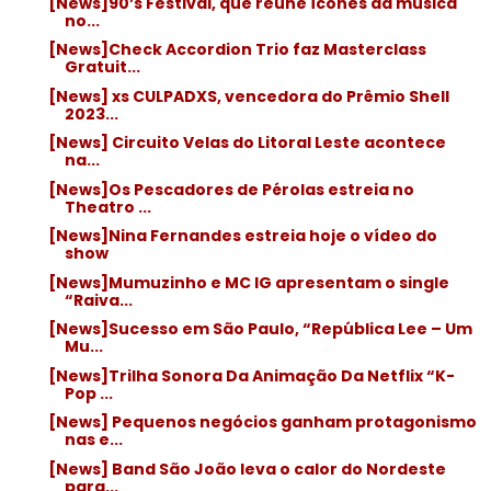
[News]90’s Festival, que reúne ícones da música
no...
[News]Check Accordion Trio faz Masterclass
Gratuit...
[News] xs CULPADXS, vencedora do Prêmio Shell
2023...
[News] Circuito Velas do Litoral Leste acontece
na...
[News]Os Pescadores de Pérolas estreia no
Theatro ...
[News]Nina Fernandes estreia hoje o vídeo do
show
[News]Mumuzinho e MC IG apresentam o single
“Raiva...
[News]Sucesso em São Paulo, “República Lee – Um
Mu...
[News]Trilha Sonora Da Animação Da Netflix “K-
Pop ...
[News] Pequenos negócios ganham protagonismo
nas e...
[News] Band São João leva o calor do Nordeste
para...