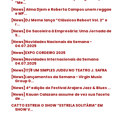
“Me...
[News] Alma Djem e Roberta Campos unem reggae
e MP...
[News]DJ Meme lança “Clássicos Reboot Vol. 2” e
r...
[News] De Sacoleira à Empresária: Uma Jornada de
S...
[News]Novidades Nacionais da Semana -
04.07.2025
[News]EXPO CORDEIRO 2025
[News]Novidades Internacionais da Semana
04.07.2025
[News]17/8 UM SIMPLES JUDEU NO TEATRO J. SAFRA
[News]Lançamentos da Semana - Virgin Music
Group 0...
[News] 4ª edição do Festival Arajara Jazz & Blues ...
[News] Kauan Calazans assume de vez sua faceta
de ...
CATTO ESTREIA O SHOW “ESTRELA SOLITÁRIA” EM
SHOW V...