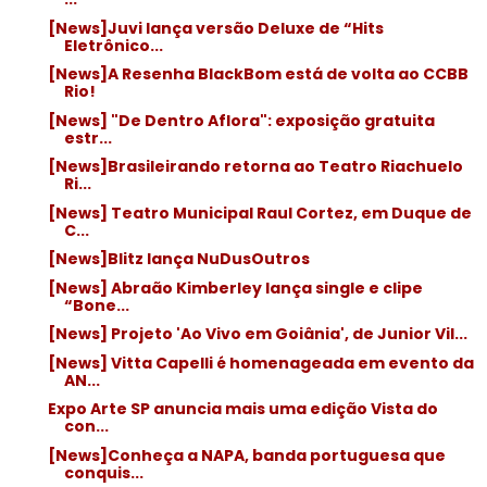
[News]Juvi lança versão Deluxe de “Hits
Eletrônico...
[News]A Resenha BlackBom está de volta ao CCBB
Rio!
[News] "De Dentro Aflora": exposição gratuita
estr...
[News]Brasileirando retorna ao Teatro Riachuelo
Ri...
[News] Teatro Municipal Raul Cortez, em Duque de
C...
[News]Blitz lança NuDusOutros
[News] Abraão Kimberley lança single e clipe
“Bone...
[News] Projeto 'Ao Vivo em Goiânia', de Junior Vil...
[News] Vitta Capelli é homenageada em evento da
AN...
Expo Arte SP anuncia mais uma edição Vista do
con...
[News]Conheça a NAPA, banda portuguesa que
conquis...