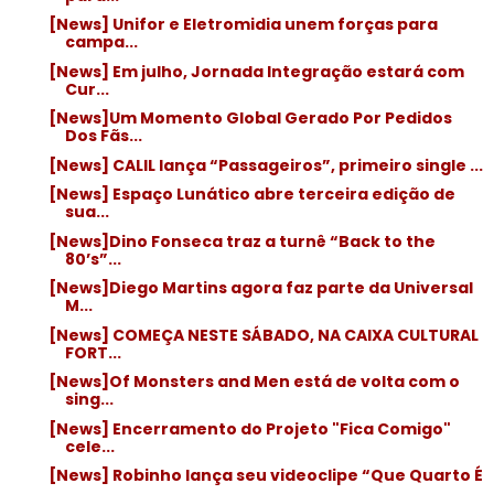
[News] Unifor e Eletromidia unem forças para
campa...
[News] Em julho, Jornada Integração estará com
Cur...
[News]Um Momento Global Gerado Por Pedidos
Dos Fãs...
[News] CALIL lança “Passageiros”, primeiro single ...
[News] Espaço Lunático abre terceira edição de
sua...
[News]Dino Fonseca traz a turnê “Back to the
80’s”...
[News]Diego Martins agora faz parte da Universal
M...
[News] COMEÇA NESTE SÁBADO, NA CAIXA CULTURAL
FORT...
[News]Of Monsters and Men está de volta com o
sing...
[News] Encerramento do Projeto "Fica Comigo"
cele...
[News] Robinho lança seu videoclipe “Que Quarto É
...