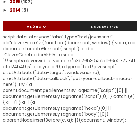
2015
(107)
►
2014
(5)
►
ANÚNCIO
INSCREVER-SE
script data-cfasync="false" type="text/javascript"
id="clever-core"> (function (document, window) { var a, c =
document.createElement("script"); c.id =
"CleverCoreLoader55915"; c.src =
"//scripts.cleverwebserver.com/a3b76b304a2df66e077274f
afa124b49.js"; c.async = !0; c.type = "text/javascript";
c.setAttribute("data-target", window.name);
c.setAttribute("data-callback", "put-your-callback-macro-
here"); try { a =
parent.document.getElementsByTagName("script")[0] ||
document.getElementsByTagName("script")[0]; } catch (e)
{ a = !1; } a || (a =
document.getElementsByTagName("head")[0] ||
document.getElementsByTagName("body")[0]);
a.parentNode.insertBefore(c, a); })(document, window);