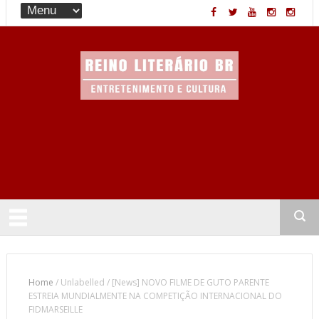
Entretenimento & Cultura
Home
/
Unlabelled
/
[News] NOVO FILME DE GUTO PARENTE
ESTREIA MUNDIALMENTE NA COMPETIÇÃO INTERNACIONAL DO
FIDMARSEILLE