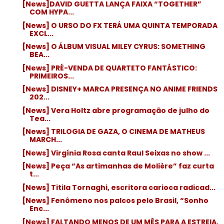
[News]DAVID GUETTA LANÇA FAIXA “TOGETHER”
COM HYPA...
[News] O URSO DO FX TERÁ UMA QUINTA TEMPORADA
EXCL...
[News] O ÁLBUM VISUAL MILEY CYRUS: SOMETHING
BEA...
[News] PRÉ-VENDA DE QUARTETO FANTÁSTICO:
PRIMEIROS...
[News] DISNEY+ MARCA PRESENÇA NO ANIME FRIENDS
202...
[News] Vera Holtz abre programação de julho do
Tea...
[News] TRILOGIA DE GAZA, O CINEMA DE MATHEUS
MARCH...
[News] Virgínia Rosa canta Raul Seixas no show ...
[News] Peça “As artimanhas de Molière” faz curta
t...
[News] Titila Tornaghi, escritora carioca radicad...
[News] Fenômeno nos palcos pelo Brasil, “Sonho
Enc...
[News] FALTANDO MENOS DE UM MÊS PARA A ESTREIA,