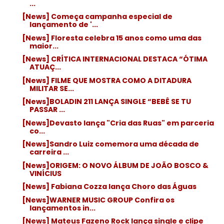
...
[News] Começa campanha especial de
lançamento de '...
[News] Floresta celebra 15 anos como uma das
maior...
[News] CRÍTICA INTERNACIONAL DESTACA “ÓTIMA
ATUAÇ...
[News] FILME QUE MOSTRA COMO A DITADURA
MILITAR SE...
[News]BOLADIN 211 LANÇA SINGLE “BEBÊ SE TU
PASSAR ...
[News]Devasto lança "Cria das Ruas" em parceria
co...
[News]Sandro Luiz comemora uma década de
carreira ...
[News]ORIGEM: O NOVO ÁLBUM DE JOÃO BOSCO &
VINÍCIUS
[News] Fabiana Cozza lança Choro das Águas
[News]WARNER MUSIC GROUP Confira os
lançamentos in...
[News] Mateus Fazeno Rock lança single e clipe