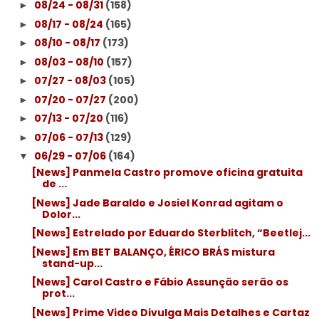
08/24 - 08/31
(158)
►
08/17 - 08/24
(165)
►
08/10 - 08/17
(173)
►
08/03 - 08/10
(157)
►
07/27 - 08/03
(105)
►
07/20 - 07/27
(200)
►
07/13 - 07/20
(116)
►
07/06 - 07/13
(129)
►
06/29 - 07/06
(164)
▼
[News] Panmela Castro promove oficina gratuita
de ...
[News] Jade Baraldo e Josiel Konrad agitam o
Dolor...
[News] Estrelado por Eduardo Sterblitch, “Beetlej...
[News] Em BET BALANÇO, ÉRICO BRÁS mistura
stand-up...
[News] Carol Castro e Fábio Assunção serão os
prot...
[News] Prime Video Divulga Mais Detalhes e Cartaz