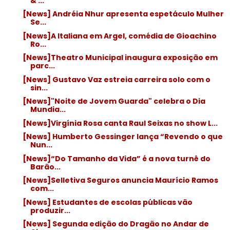
& ...
[News] Andréia Nhur apresenta espetáculo Mulher
Se...
[News]A Italiana em Argel, comédia de Gioachino
Ro...
[News]Theatro Municipal inaugura exposição em
parc...
[News] Gustavo Vaz estreia carreira solo com o
sin...
[News]"Noite de Jovem Guarda" celebra o Dia
Mundia...
[News]Virgínia Rosa canta Raul Seixas no show L...
[News] Humberto Gessinger lança “Revendo o que
Nun...
[News]“Do Tamanho da Vida” é a nova turnê do
Barão...
[News]Selletiva Seguros anuncia Maurício Ramos
com...
[News] Estudantes de escolas públicas vão
produzir...
[News] Segunda edição do Dragão no Andar de