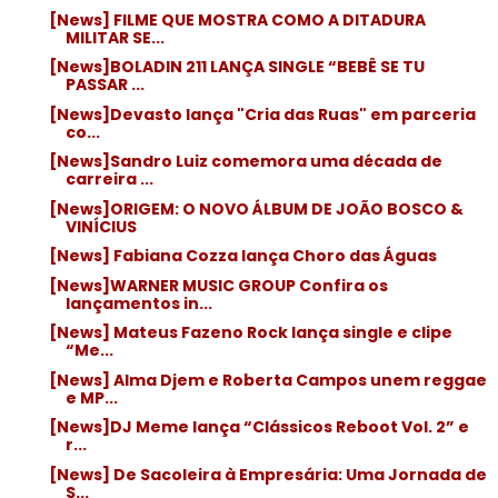
[News] FILME QUE MOSTRA COMO A DITADURA
MILITAR SE...
[News]BOLADIN 211 LANÇA SINGLE “BEBÊ SE TU
PASSAR ...
[News]Devasto lança "Cria das Ruas" em parceria
co...
[News]Sandro Luiz comemora uma década de
carreira ...
[News]ORIGEM: O NOVO ÁLBUM DE JOÃO BOSCO &
VINÍCIUS
[News] Fabiana Cozza lança Choro das Águas
[News]WARNER MUSIC GROUP Confira os
lançamentos in...
[News] Mateus Fazeno Rock lança single e clipe
“Me...
[News] Alma Djem e Roberta Campos unem reggae
e MP...
[News]DJ Meme lança “Clássicos Reboot Vol. 2” e
r...
[News] De Sacoleira à Empresária: Uma Jornada de
S...