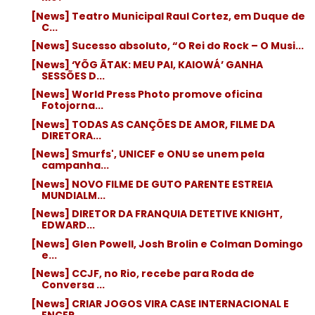
[News] Teatro Municipal Raul Cortez, em Duque de
C...
[News] Sucesso absoluto, “O Rei do Rock – O Musi...
[News] ‘YÕG ÃTAK: MEU PAI, KAIOWÁ’ GANHA
SESSÕES D...
[News] World Press Photo promove oficina
Fotojorna...
[News] TODAS AS CANÇÕES DE AMOR, FILME DA
DIRETORA...
[News] Smurfs', UNICEF e ONU se unem pela
campanha...
[News] NOVO FILME DE GUTO PARENTE ESTREIA
MUNDIALM...
[News] DIRETOR DA FRANQUIA DETETIVE KNIGHT,
EDWARD...
[News] Glen Powell, Josh Brolin e Colman Domingo
e...
[News] CCJF, no Rio, recebe para Roda de
Conversa ...
[News] CRIAR JOGOS VIRA CASE INTERNACIONAL E
ENCER...