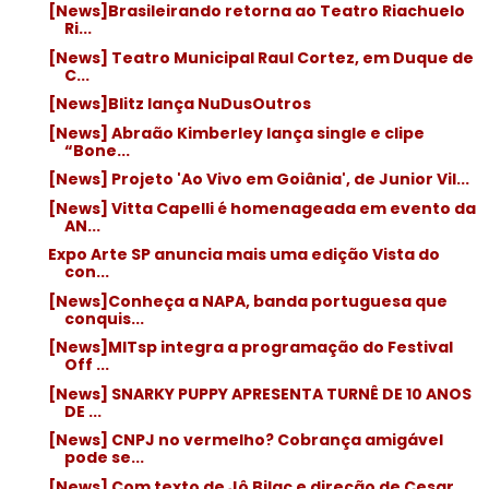
[News]Brasileirando retorna ao Teatro Riachuelo
Ri...
[News] Teatro Municipal Raul Cortez, em Duque de
C...
[News]Blitz lança NuDusOutros
[News] Abraão Kimberley lança single e clipe
“Bone...
[News] Projeto 'Ao Vivo em Goiânia', de Junior Vil...
[News] Vitta Capelli é homenageada em evento da
AN...
Expo Arte SP anuncia mais uma edição Vista do
con...
[News]Conheça a NAPA, banda portuguesa que
conquis...
[News]MITsp integra a programação do Festival
Off ...
[News] SNARKY PUPPY APRESENTA TURNÊ DE 10 ANOS
DE ...
[News] CNPJ no vermelho? Cobrança amigável
pode se...
[News] Com texto de Jô Bilac e direção de Cesar