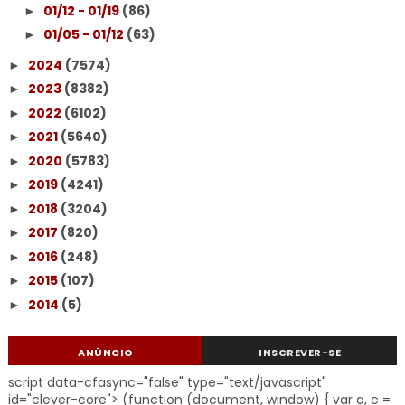
01/12 - 01/19
(86)
►
01/05 - 01/12
(63)
►
2024
(7574)
►
2023
(8382)
►
2022
(6102)
►
2021
(5640)
►
2020
(5783)
►
2019
(4241)
►
2018
(3204)
►
2017
(820)
►
2016
(248)
►
2015
(107)
►
2014
(5)
►
ANÚNCIO
INSCREVER-SE
script data-cfasync="false" type="text/javascript"
id="clever-core"> (function (document, window) { var a, c =