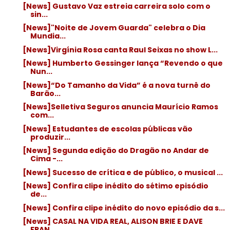
[News] Gustavo Vaz estreia carreira solo com o
sin...
[News]"Noite de Jovem Guarda" celebra o Dia
Mundia...
[News]Virgínia Rosa canta Raul Seixas no show L...
[News] Humberto Gessinger lança “Revendo o que
Nun...
[News]“Do Tamanho da Vida” é a nova turnê do
Barão...
[News]Selletiva Seguros anuncia Maurício Ramos
com...
[News] Estudantes de escolas públicas vão
produzir...
[News] Segunda edição do Dragão no Andar de
Cima -...
[News] Sucesso de crítica e de público, o musical ...
[News] Confira clipe inédito do sétimo episódio
de...
[News] Confira clipe inédito do novo episódio da s...
[News] CASAL NA VIDA REAL, ALISON BRIE E DAVE
FRAN...