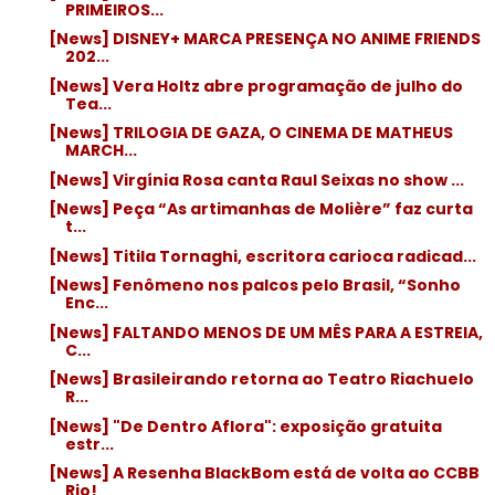
PRIMEIROS...
[News] DISNEY+ MARCA PRESENÇA NO ANIME FRIENDS
202...
[News] Vera Holtz abre programação de julho do
Tea...
[News] TRILOGIA DE GAZA, O CINEMA DE MATHEUS
MARCH...
[News] Virgínia Rosa canta Raul Seixas no show ...
[News] Peça “As artimanhas de Molière” faz curta
t...
[News] Titila Tornaghi, escritora carioca radicad...
[News] Fenômeno nos palcos pelo Brasil, “Sonho
Enc...
[News] FALTANDO MENOS DE UM MÊS PARA A ESTREIA,
C...
[News] Brasileirando retorna ao Teatro Riachuelo
R...
[News] "De Dentro Aflora": exposição gratuita
estr...
[News] A Resenha BlackBom está de volta ao CCBB
Rio!