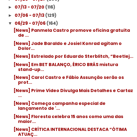
07/13 - 07/20
(116)
►
07/06 - 07/13
(129)
►
06/29 - 07/06
(164)
▼
[News] Panmela Castro promove oficina gratuita
de ...
[News] Jade Baraldo e Josiel Konrad agitam o
Dolor...
[News] Estrelado por Eduardo Sterblitch, “Beetlej...
[News] Em BET BALANÇO, ÉRICO BRÁS mistura
stand-up...
[News] Carol Castro e Fábio Assunção serão os
prot...
[News] Prime Video Divulga Mais Detalhes e Cartaz
...
[News] Começa campanha especial de
lançamento de '...
[News] Floresta celebra 15 anos como uma das
maior...
[News] CRÍTICA INTERNACIONAL DESTACA “ÓTIMA
ATUAÇ...