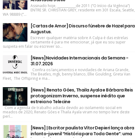
Assinado hoje, ____________de 2011 (“O Início da Vigência”)
ENTRE SR. CHRISTIAN GREY, residente em 301 Escala, Seattle,
WA 98889 (“...
[Cartas de Amor] Discurso fúnebre de Hazel para
Augustus.
Escrever qualquer matéria sobre A Culpa é das estrelas
certamente é para me emocionar, já que eu sou super
suspeita em falar ou escrever so...
[News]Novidades Internacionais da Semana -
31.07.2026
Confira os lançamentos e novidades de Ariana Grande,
The Beatles, mgk, benny blanco, Ellie Goulding, Greta Van
Fleet, The Offspring e ma...
[News] Renato Góes, Thaila Ayala e Bárbara Reis
protagonizam Inverno, suspense inédito que
estreia no Telecine
Com a agenda de trabalho adiada devido ao isolamento social em
meados de 2020, Renato Góes e Thaila Ayala viram no tempo livre deste
perí...
[News] | Escritor paulista Vítor Depieri lança obra
infanto-juvenil “História para Toda Gente”: uma