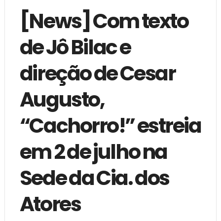
[News] Com texto
de Jô Bilac e
direção de Cesar
Augusto,
“Cachorro!” estreia
em 2 de julho na
Sede da Cia. dos
Atores