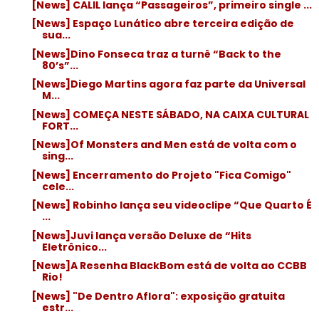
[News] CALIL lança “Passageiros”, primeiro single ...
[News] Espaço Lunático abre terceira edição de
sua...
[News]Dino Fonseca traz a turnê “Back to the
80’s”...
[News]Diego Martins agora faz parte da Universal
M...
[News] COMEÇA NESTE SÁBADO, NA CAIXA CULTURAL
FORT...
[News]Of Monsters and Men está de volta com o
sing...
[News] Encerramento do Projeto "Fica Comigo"
cele...
[News] Robinho lança seu videoclipe “Que Quarto É
...
[News]Juvi lança versão Deluxe de “Hits
Eletrônico...
[News]A Resenha BlackBom está de volta ao CCBB
Rio!
[News] "De Dentro Aflora": exposição gratuita
estr...