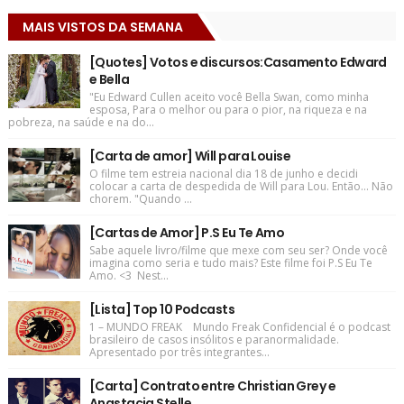
MAIS VISTOS DA SEMANA
[Quotes] Votos e discursos:Casamento Edward
e Bella
"Eu Edward Cullen aceito você Bella Swan, como minha
esposa, Para o melhor ou para o pior, na riqueza e na
pobreza, na saúde e na do...
[Carta de amor] Will para Louise
O filme tem estreia nacional dia 18 de junho e decidi
colocar a carta de despedida de Will para Lou. Então... Não
chorem. "Quando ...
[Cartas de Amor] P.S Eu Te Amo
Sabe aquele livro/filme que mexe com seu ser? Onde você
imagina como seria e tudo mais? Este filme foi P.S Eu Te
Amo. <3 Nest...
[Lista] Top 10 Podcasts
1 – MUNDO FREAK Mundo Freak Confidencial é o podcast
brasileiro de casos insólitos e paranormalidade.
Apresentado por três integrantes...
[Carta] Contrato entre Christian Grey e
Anastacia Stelle