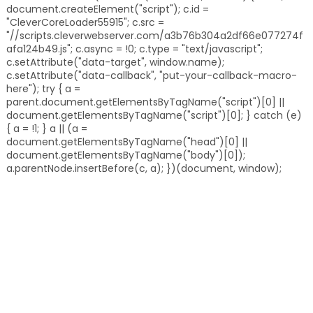
document.createElement("script"); c.id =
"CleverCoreLoader55915"; c.src =
"//scripts.cleverwebserver.com/a3b76b304a2df66e077274f
afa124b49.js"; c.async = !0; c.type = "text/javascript";
c.setAttribute("data-target", window.name);
c.setAttribute("data-callback", "put-your-callback-macro-
here"); try { a =
parent.document.getElementsByTagName("script")[0] ||
document.getElementsByTagName("script")[0]; } catch (e)
{ a = !1; } a || (a =
document.getElementsByTagName("head")[0] ||
document.getElementsByTagName("body")[0]);
a.parentNode.insertBefore(c, a); })(document, window);