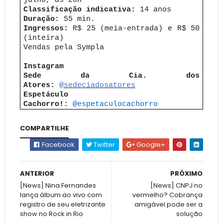
julho, às 20h
Classificação indicativa:
14 anos
Duração:
55 min.
Ingressos:
R$ 25 (meia-entrada) e R$ 50
(inteira)
Vendas pela Sympla
Instagram
Sede da Cia. dos
Atores:
@
sedeciadosatores
Espetáculo
Cachorro!:
@
espetaculocachorro
COMPARTILHE
Facebook
Twitter
Google+
ANTERIOR
PRÓXIMO
[News] Nina Fernandes
[News] CNPJ no
lança álbum ao vivo com
vermelho? Cobrança
registro de seu eletrizante
amigável pode ser a
show no Rock in Rio
solução