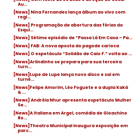
Au...
[News] Nina Fernandes lança álbum ao vivo com
regi...
[News] Programação de abertura das férias do
Esqui...
[News] Sétimo episódio de “Passa Lá Em Casa – Pa...
[News] FAB: A nova aposta do pagode carioca
[News] O espetáculo “Solidão de Caio F.” volta ao ...
[News]Arlindinho se prepara para sua terceira
turn...
[News]Lupe de Lupe lança novo disco e sai em
turnê...
[News]Felipe Amorim, Léo Foguete e a dupla Kaká
& ...
[News] Andréia Nhur apresenta espetáculo Mulher
Se...
[News]A Italiana em Argel, comédia de Gioachino
Ro...
[News]Theatro Municipal inaugura exposição em
parc...