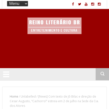
Entretenimento & Cultura
Home
/
Unlabelled
/
[News] Com texto de Jô Bilac e direção de
Cesar Augusto, “Cachorro!” estreia em 2 de julho na Sede da Cia.
dos Atores