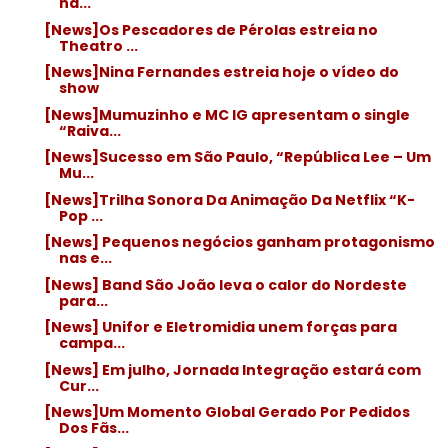
na...
[News]Os Pescadores de Pérolas estreia no
Theatro ...
[News]Nina Fernandes estreia hoje o vídeo do
show
[News]Mumuzinho e MC IG apresentam o single
“Raiva...
[News]Sucesso em São Paulo, “República Lee – Um
Mu...
[News]Trilha Sonora Da Animação Da Netflix “K-
Pop ...
[News] Pequenos negócios ganham protagonismo
nas e...
[News] Band São João leva o calor do Nordeste
para...
[News] Unifor e Eletromidia unem forças para
campa...
[News] Em julho, Jornada Integração estará com
Cur...
[News]Um Momento Global Gerado Por Pedidos
Dos Fãs...