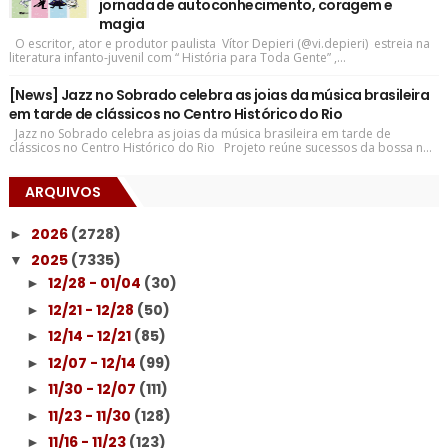
jornada de autoconhecimento, coragem e
magia
O escritor, ator e produtor paulista Vítor Depieri (@vi.depieri) estreia na
literatura infanto-juvenil com “ História para Toda Gente” ,...
[News] Jazz no Sobrado celebra as joias da música brasileira
em tarde de clássicos no Centro Histórico do Rio
Jazz no Sobrado celebra as joias da música brasileira em tarde de
clássicos no Centro Histórico do Rio Projeto reúne sucessos da bossa n...
ARQUIVOS
2026
(2728)
►
2025
(7335)
▼
12/28 - 01/04
(30)
►
12/21 - 12/28
(50)
►
12/14 - 12/21
(85)
►
12/07 - 12/14
(99)
►
11/30 - 12/07
(111)
►
11/23 - 11/30
(128)
►
11/16 - 11/23
(123)
►