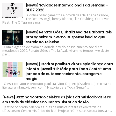
[News]Novidades Internacionais da Semana -
31.07.2026
Confira os lançamentos e novidades de Ariana Grande,
The Beatles, mgk, benny blanco, Ellie Goulding, Greta Van
Fleet, The Offspring e ma...
[News] Renato Góes, Thaila Ayala e Bárbara Reis
protagonizam Inverno, suspense inédito que
estreia no Telecine
Com a agenda de trabalho adiada devido ao isolamento social em
meados de 2020, Renato Góes e Thaila Ayala viram no tempo livre deste
perí...
[News] | Escritor paulista Vítor Depieri lança obra
infanto-juvenil “História para Toda Gente”: uma
jornada de autoconhecimento, coragem e
magia
O escritor, ator e produtor paulista Vítor Depieri (@vi.depieri) estreia na
literatura infanto-juvenil com “ História para Toda Gente” ,...
[News] Jazz no Sobrado celebra as joias da música brasileira
em tarde de clássicos no Centro Histórico do Rio
Jazz no Sobrado celebra as joias da música brasileira em tarde de
clássicos no Centro Histórico do Rio Projeto reúne sucessos da bossa n...