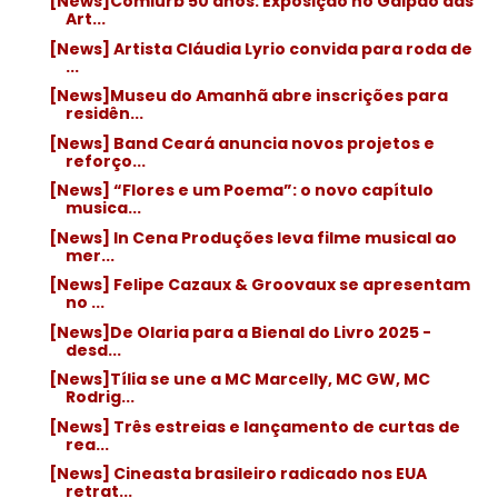
[News]Comlurb 50 anos: Exposição no Galpão das
Art...
[News] Artista Cláudia Lyrio convida para roda de
...
[News]Museu do Amanhã abre inscrições para
residên...
[News] Band Ceará anuncia novos projetos e
reforço...
[News] “Flores e um Poema”: o novo capítulo
musica...
[News] In Cena Produções leva filme musical ao
mer...
[News] Felipe Cazaux & Groovaux se apresentam
no ...
[News]De Olaria para a Bienal do Livro 2025 -
desd...
[News]Tília se une a MC Marcelly, MC GW, MC
Rodrig...
[News] Três estreias e lançamento de curtas de
rea...
[News] Cineasta brasileiro radicado nos EUA
retrat...