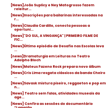
[News]João Suplicy e Ney Matogrosso fazem
releitur...
[News]Inscrições para bailarinas interessadas na
r...
[News]Claudia Cardillo, conecta pessoas a
oportuni...
[News]"DO SUL, A VINGANÇA" | PRIMEIRO FILME DE
FIC...
[News]Último episódio de Desafio nas Escolas leva
...
[news]Dramaturgia em Leituras no Teatro
Adolpho Bloch
[News]Mateus Fazeno Rock prepara novo álbum
[News]Cris Lima resgata clássicos da banda Cheiro
...
[News]Savask mistura piseiro, reggaeton e pop em
n...
[News] Teatro sem falas, atividades museais da
age...
[News] Confira as sessões do documentário
“Lampião...