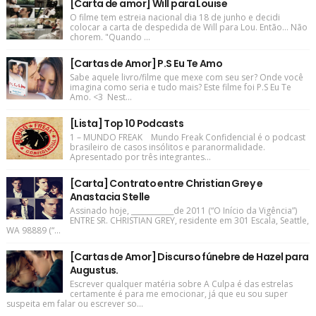
[Carta de amor] Will para Louise
O filme tem estreia nacional dia 18 de junho e decidi
colocar a carta de despedida de Will para Lou. Então... Não
chorem. "Quando ...
[Cartas de Amor] P.S Eu Te Amo
Sabe aquele livro/filme que mexe com seu ser? Onde você
imagina como seria e tudo mais? Este filme foi P.S Eu Te
Amo. <3 Nest...
[Lista] Top 10 Podcasts
1 – MUNDO FREAK Mundo Freak Confidencial é o podcast
brasileiro de casos insólitos e paranormalidade.
Apresentado por três integrantes...
[Carta] Contrato entre Christian Grey e
Anastacia Stelle
Assinado hoje, ____________de 2011 (“O Início da Vigência”)
ENTRE SR. CHRISTIAN GREY, residente em 301 Escala, Seattle,
WA 98889 (“...
[Cartas de Amor] Discurso fúnebre de Hazel para
Augustus.
Escrever qualquer matéria sobre A Culpa é das estrelas
certamente é para me emocionar, já que eu sou super
suspeita em falar ou escrever so...