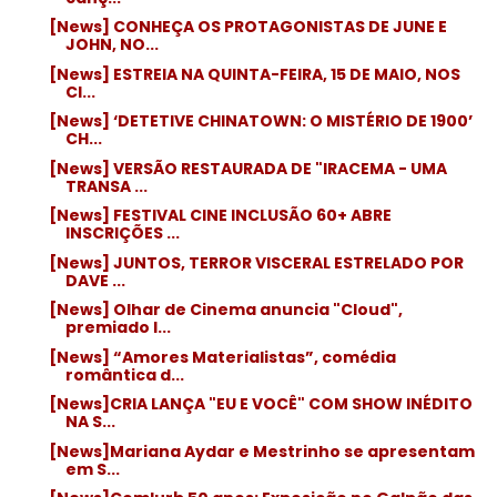
[News] CONHEÇA OS PROTAGONISTAS DE JUNE E
JOHN, NO...
[News] ESTREIA NA QUINTA-FEIRA, 15 DE MAIO, NOS
CI...
[News] ‘DETETIVE CHINATOWN: O MISTÉRIO DE 1900’
CH...
[News] VERSÃO RESTAURADA DE "IRACEMA - UMA
TRANSA ...
[News] FESTIVAL CINE INCLUSÃO 60+ ABRE
INSCRIÇÕES ...
[News] JUNTOS, TERROR VISCERAL ESTRELADO POR
DAVE ...
[News] Olhar de Cinema anuncia "Cloud",
premiado l...
[News] “Amores Materialistas”, comédia
romântica d...
[News]CRIA LANÇA "EU E VOCÊ" COM SHOW INÉDITO
NA S...
[News]Mariana Aydar e Mestrinho se apresentam
em S...