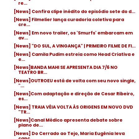
re...
[News] Confira clipe inédito do episódio sete do d...
[News] Filmelier lança curadoria coletiva para
cre...
[News] Em novo trailer, os 'Smurfs' embarcam em
av...
[News] "DO SUL, A VINGANÇA" | PRIMEIRO FILME DE FI...
[News] Camila Pudim estreia como Head Criativa e
e...
[News]BANDA MAHI SE APRESENTA DIA 7/6 NO
TEATRO BR...
[News]OUTROEU está de volta com seu novo single,
"...
[News]Com adaptação e direção de Cesar Ribeiro,
es...
[News] TRAIA VÉIA VOLTA ÀS ORIGENS EM NOVO DVD
"TR...
[News]Canal Médico apresenta debate sobre
plano de...
[News] Do Cerrado ao Tejo, Maria Eugênia leva
canç...