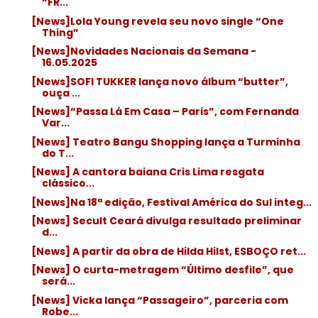
“FR...
[News]Lola Young revela seu novo single “One
Thing”
[News]Novidades Nacionais da Semana -
16.05.2025
[News]SOFI TUKKER lança novo álbum “butter”,
ouça ...
[News]“Passa Lá Em Casa – Paris”, com Fernanda
Var...
[News] Teatro Bangu Shopping lança a Turminha
do T...
[News] A cantora baiana Cris Lima resgata
clássico...
[News]Na 18ª edição, Festival América do Sul integ...
[News] Secult Ceará divulga resultado preliminar
d...
[News] A partir da obra de Hilda Hilst, ESBOÇO ret...
[News] O curta-metragem “Último desfile”, que
será...
[News] Vicka lança “Passageiro”, parceria com
Robe...