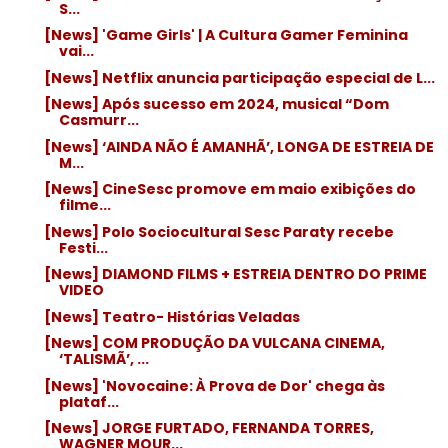
S...
[News] 'Game Girls' | A Cultura Gamer Feminina
vai...
[News] Netflix anuncia participação especial de L...
[News] Após sucesso em 2024, musical “Dom
Casmurr...
[News] ‘AINDA NÃO É AMANHÃ’, LONGA DE ESTREIA DE
M...
[News] CineSesc promove em maio exibições do
filme...
[News] Polo Sociocultural Sesc Paraty recebe
Festi...
[News] DIAMOND FILMS + ESTREIA DENTRO DO PRIME
VIDEO
[News] Teatro- Histórias Veladas
[News] COM PRODUÇÃO DA VULCANA CINEMA,
‘TALISMÃ’, ...
[News] 'Novocaine: À Prova de Dor' chega às
plataf...
[News] JORGE FURTADO, FERNANDA TORRES,
WAGNER MOUR...