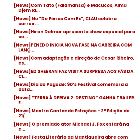
[News]Com Tato (Falamansa) e Macucos, Alma
Djem la...
[News] No "De Férias Com Ex", CLAU celebra
carreir...
[News]Hiran Delmar apresenta show especial para
ce...
[News]PENEDO INICIA NOVA FASE NA CARREIRA COM
LANÇ...
[News]Com adaptação e direção de Cesar Ribeiro,
es...
[News]ED SHEERAN FAZ VISITA SURPRESA AOS FÃS DA
CI...
[News]Dia do Pagode: 90’s Festival comemora a
data...
[News] “TERRA À DERIVA 2: DESTINO” GANHA TRAILER
E...
[News] Mostra Cantando Estações - 2ª Edição de
21/...
[News] O premiado ator Michael J. Fox estará na
e...
[News] Festa Literária da Mantiqueira abre com