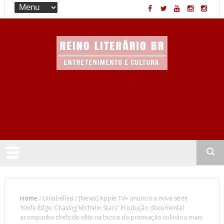
Entretenimento & Cultura
Home
/
Unlabelled
/
[News] Apple TV+ anuncia a nova série
“Knife Edge: Chasing Michelin Stars” Produção documental
acompanha chefs de elite na busca da premiação culinária mais