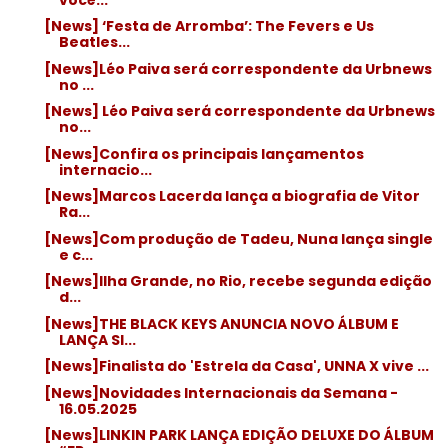
[News] ‘Festa de Arromba’: The Fevers e Us
Beatles...
[News]Léo Paiva será correspondente da Urbnews
no ...
[News] Léo Paiva será correspondente da Urbnews
no...
[News]Confira os principais lançamentos
internacio...
[News]Marcos Lacerda lança a biografia de Vitor
Ra...
[News]Com produção de Tadeu, Nuna lança single
e c...
[News]Ilha Grande, no Rio, recebe segunda edição
d...
[News]THE BLACK KEYS ANUNCIA NOVO ÁLBUM E
LANÇA SI...
[News]Finalista do 'Estrela da Casa', UNNA X vive ...
[News]Novidades Internacionais da Semana -
16.05.2025
[News]LINKIN PARK LANÇA EDIÇÃO DELUXE DO ÁLBUM