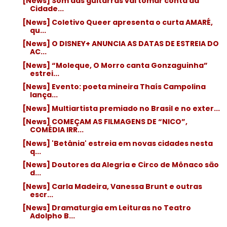
[News] Som das guitarras vai tomar conta da
Cidade...
[News] Coletivo Queer apresenta o curta AMARÉ,
qu...
[News] O DISNEY+ ANUNCIA AS DATAS DE ESTREIA DO
AC...
[News] “Moleque, O Morro canta Gonzaguinha”
estrei...
[News] Evento: poeta mineira Thaís Campolina
lança...
[News] Multiartista premiado no Brasil e no exter...
[News] COMEÇAM AS FILMAGENS DE “NICO”,
COMÉDIA IRR...
[News] 'Betânia' estreia em novas cidades nesta
q...
[News] Doutores da Alegria e Circo de Mônaco são
d...
[News] Carla Madeira, Vanessa Brunt e outras
escr...
[News] Dramaturgia em Leituras no Teatro
Adolpho B...