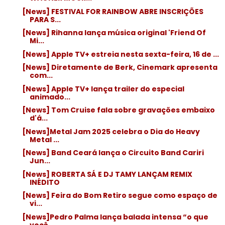
[News] FESTIVAL FOR RAINBOW ABRE INSCRIÇÕES
PARA S...
[News] Rihanna lança música original 'Friend Of
Mi...
[News] Apple TV+ estreia nesta sexta-feira, 16 de ...
[News] Diretamente de Berk, Cinemark apresenta
com...
[News] Apple TV+ lança trailer do especial
animado...
[News] Tom Cruise fala sobre gravações embaixo
d'á...
[News]Metal Jam 2025 celebra o Dia do Heavy
Metal ...
[News] Band Ceará lança o Circuito Band Cariri
Jun...
[News] ROBERTA SÁ E DJ TAMY LANÇAM REMIX
INÉDITO
[News] Feira do Bom Retiro segue como espaço de
vi...
[News]Pedro Palma lança balada intensa “o que
você...