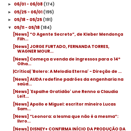
06/01 - 06/08
(174)
►
05/25 - 06/01
(195)
►
05/18 - 05/25
(191)
►
05/11 - 05/18
(184)
▼
[News] “O Agente Secreto”, de Kleber Mendonça
Filh...
[News] JORGE FURTADO, FERNANDA TORRES,
WAGNER MOUR...
[News] Começa a venda de ingressos para o 14º
Olha...
|Crítica| 'Bolero: A Melodia Eterna' - Direção de ...
[News] AUDA redefine padrões da engenharia na
saúd...
[News] 'Espalhe Gratidão' une Renno a Claudia
Leit...
[News] Apollo e Miguel: escritor mineiro Lucas
Sam...
[News] “Leonora: a lesma que não é a mesma”:
livro...
[News] DISNEY+ CONFIRMA INÍCIO DA PRODUÇÃO DA