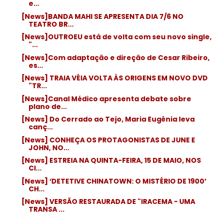
e...
[News]BANDA MAHI SE APRESENTA DIA 7/6 NO
TEATRO BR...
[News]OUTROEU está de volta com seu novo single,
"...
[News]Com adaptação e direção de Cesar Ribeiro,
es...
[News] TRAIA VÉIA VOLTA ÀS ORIGENS EM NOVO DVD
"TR...
[News]Canal Médico apresenta debate sobre
plano de...
[News] Do Cerrado ao Tejo, Maria Eugênia leva
canç...
[News] CONHEÇA OS PROTAGONISTAS DE JUNE E
JOHN, NO...
[News] ESTREIA NA QUINTA-FEIRA, 15 DE MAIO, NOS
CI...
[News] ‘DETETIVE CHINATOWN: O MISTÉRIO DE 1900’
CH...
[News] VERSÃO RESTAURADA DE "IRACEMA - UMA
TRANSA ...