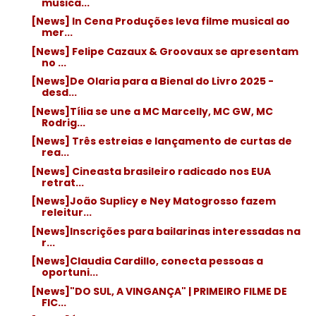
musica...
[News] In Cena Produções leva filme musical ao
mer...
[News] Felipe Cazaux & Groovaux se apresentam
no ...
[News]De Olaria para a Bienal do Livro 2025 -
desd...
[News]Tília se une a MC Marcelly, MC GW, MC
Rodrig...
[News] Três estreias e lançamento de curtas de
rea...
[News] Cineasta brasileiro radicado nos EUA
retrat...
[News]João Suplicy e Ney Matogrosso fazem
releitur...
[News]Inscrições para bailarinas interessadas na
r...
[News]Claudia Cardillo, conecta pessoas a
oportuni...
[News]"DO SUL, A VINGANÇA" | PRIMEIRO FILME DE
FIC...