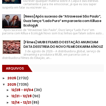
Escrever qualquer matéria sobre A Culpa é das estrelas
certamente é para me emocionar, já que eu sou super
suspeita em falar ou escrever so...
[News]Após sucesso de “Atravessei São Paulo”,
Duzz lança “Lado Puro” em parceria com Killua e
Ecologyk
Após sucesso de “Atravessei São Paulo”, Duzz lança “Lado Puro” em
parceria com Killua e Ecologyk Novo som traz linhas que falam sobre auto...
[Filmes] MUBI E FILMES DO ESTAÇÃO ANUNCIAM
DATA DE ESTREIA DO NOVO FILME DE KARIM AÏNOUZ
3 de agosto de 2026 – A distribuidora global, serviço de
streaming e produtora MUBI, em parceria com a
distribuidora Filmes do Estação, an...
ARQUIVOS
2026
(2732)
►
2025
(7335)
▼
12/28 - 01/04
(30)
►
12/21 - 12/28
(50)
►
12/14 - 12/21
(85)
►