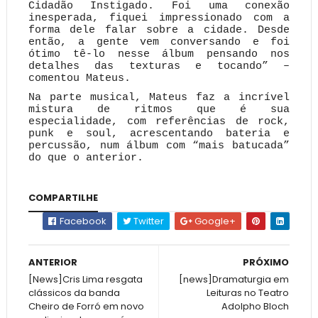
Cidadão Instigado. Foi uma conexão
inesperada, fiquei impressionado com a
forma dele falar sobre a cidade. Desde
então
,
a gente vem conversando e foi
ótimo tê-lo nesse álbum pensando nos
detalhes das texturas e tocando” –
comentou Mateus.
Na parte musical, Mateus faz a incrível
mistura de ritmos que é sua
especialidade, com referências de rock,
punk e soul, acrescentando bateria e
percussão, num álbum com “mais batucada”
do que o anterior.
COMPARTILHE
Facebook
Twitter
Google+
ANTERIOR
PRÓXIMO
[News]Cris Lima resgata
[news]Dramaturgia em
clássicos da banda
Leituras no Teatro
Cheiro de Forró em novo
Adolpho Bloch