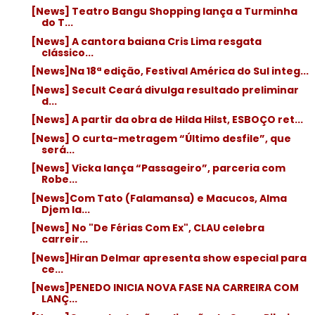
[News] Teatro Bangu Shopping lança a Turminha
do T...
[News] A cantora baiana Cris Lima resgata
clássico...
[News]Na 18ª edição, Festival América do Sul integ...
[News] Secult Ceará divulga resultado preliminar
d...
[News] A partir da obra de Hilda Hilst, ESBOÇO ret...
[News] O curta-metragem “Último desfile”, que
será...
[News] Vicka lança “Passageiro”, parceria com
Robe...
[News]Com Tato (Falamansa) e Macucos, Alma
Djem la...
[News] No "De Férias Com Ex", CLAU celebra
carreir...
[News]Hiran Delmar apresenta show especial para
ce...
[News]PENEDO INICIA NOVA FASE NA CARREIRA COM
LANÇ...