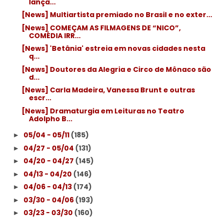
lança...
[News] Multiartista premiado no Brasil e no exter...
[News] COMEÇAM AS FILMAGENS DE “NICO”,
COMÉDIA IRR...
[News] 'Betânia' estreia em novas cidades nesta
q...
[News] Doutores da Alegria e Circo de Mônaco são
d...
[News] Carla Madeira, Vanessa Brunt e outras
escr...
[News] Dramaturgia em Leituras no Teatro
Adolpho B...
05/04 - 05/11
(185)
►
04/27 - 05/04
(131)
►
04/20 - 04/27
(145)
►
04/13 - 04/20
(146)
►
04/06 - 04/13
(174)
►
03/30 - 04/06
(193)
►
03/23 - 03/30
(160)
►