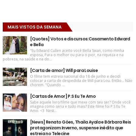
MAIS VISTOS DA SEMANA
[Quotes] Votos e discursos:Casamento Edward
e Bella
"Eu Edward Cullen aceito você Bella Swan, como minha
esposa, Para o melhor ou para o pior, na riqueza e na
pobreza, na saúde e na do...
[Carta de amor] Will para Louise
O filme tem estreia nacional dia 18 de junho e decidi
colocar a carta de despedida de Will para Lou. Então... Não
chorem. "Quando ...
[Cartas de Amor] P.S Eu Te Amo
Sabe aquele livro/filme que mexe com seu ser? Onde você
imagina como seria e tudo mais? Este filme foi P.S Eu Te
Amo. <3 Nest...
[News] Renato Góes, Thaila Ayala e Bárbara Reis
protagonizam Inverno, suspense inédito que
estreia no Telecine