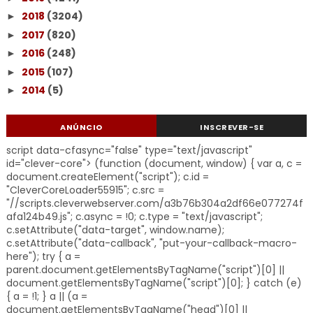
2018
(3204)
►
2017
(820)
►
2016
(248)
►
2015
(107)
►
2014
(5)
►
ANÚNCIO
INSCREVER-SE
script data-cfasync="false" type="text/javascript"
id="clever-core"> (function (document, window) { var a, c =
document.createElement("script"); c.id =
"CleverCoreLoader55915"; c.src =
"//scripts.cleverwebserver.com/a3b76b304a2df66e077274f
afa124b49.js"; c.async = !0; c.type = "text/javascript";
c.setAttribute("data-target", window.name);
c.setAttribute("data-callback", "put-your-callback-macro-
here"); try { a =
parent.document.getElementsByTagName("script")[0] ||
document.getElementsByTagName("script")[0]; } catch (e)
{ a = !1; } a || (a =
document.getElementsByTagName("head")[0] ||