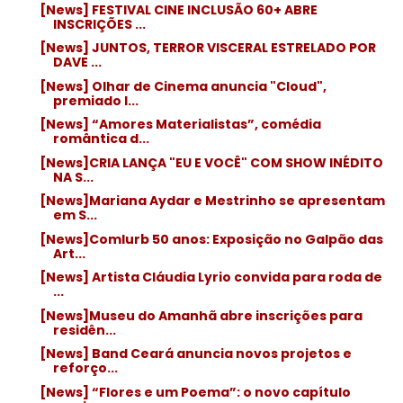
[News] FESTIVAL CINE INCLUSÃO 60+ ABRE
INSCRIÇÕES ...
[News] JUNTOS, TERROR VISCERAL ESTRELADO POR
DAVE ...
[News] Olhar de Cinema anuncia "Cloud",
premiado l...
[News] “Amores Materialistas”, comédia
romântica d...
[News]CRIA LANÇA "EU E VOCÊ" COM SHOW INÉDITO
NA S...
[News]Mariana Aydar e Mestrinho se apresentam
em S...
[News]Comlurb 50 anos: Exposição no Galpão das
Art...
[News] Artista Cláudia Lyrio convida para roda de
...
[News]Museu do Amanhã abre inscrições para
residên...
[News] Band Ceará anuncia novos projetos e
reforço...
[News] “Flores e um Poema”: o novo capítulo