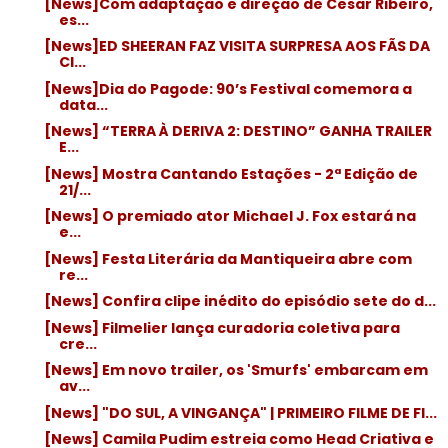
[News]Com adaptação e direção de Cesar Ribeiro,
es...
[News]ED SHEERAN FAZ VISITA SURPRESA AOS FÃS DA
CI...
[News]Dia do Pagode: 90’s Festival comemora a
data...
[News] “TERRA À DERIVA 2: DESTINO” GANHA TRAILER
E...
[News] Mostra Cantando Estações - 2ª Edição de
21/...
[News] O premiado ator Michael J. Fox estará na
e...
[News] Festa Literária da Mantiqueira abre com
re...
[News] Confira clipe inédito do episódio sete do d...
[News] Filmelier lança curadoria coletiva para
cre...
[News] Em novo trailer, os 'Smurfs' embarcam em
av...
[News] "DO SUL, A VINGANÇA" | PRIMEIRO FILME DE FI...
[News] Camila Pudim estreia como Head Criativa e