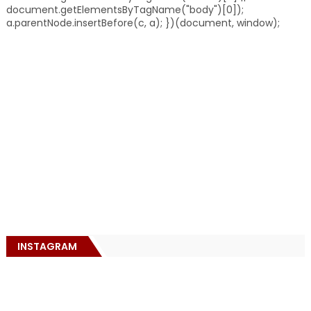
document.getElementsByTagName("body")[0]);
a.parentNode.insertBefore(c, a); })(document, window);
INSTAGRAM