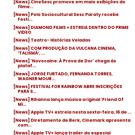
[News] CineSesc promove em maio exibições do
filme...
[News] Polo Sociocultural Sesc Paraty recebe
Festi...
[News] DIAMOND FILMS + ESTREIA DENTRO DO PRIME
VIDEO
[News] Teatro- Histórias Veladas
[News] COM PRODUÇÃO DA VULCANA CINEMA,
‘TALISMÃ’, ...
[News] 'Novocaine: À Prova de Dor' chega às
plataf...
[News] JORGE FURTADO, FERNANDA TORRES,
WAGNER MOUR...
[News] FESTIVAL FOR RAINBOW ABRE INSCRIÇÕES
PARA S...
[News] Rihanna lança música original 'Friend Of
Mi...
[News] Apple TV+ estreia nesta sexta-feira, 16 de ...
[News] Diretamente de Berk, Cinemark apresenta
com...
[News] Apple TV+ lança trailer do especial