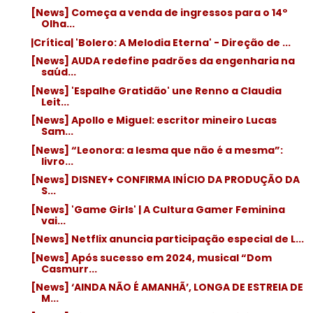
[News] Começa a venda de ingressos para o 14º
Olha...
|Crítica| 'Bolero: A Melodia Eterna' - Direção de ...
[News] AUDA redefine padrões da engenharia na
saúd...
[News] 'Espalhe Gratidão' une Renno a Claudia
Leit...
[News] Apollo e Miguel: escritor mineiro Lucas
Sam...
[News] “Leonora: a lesma que não é a mesma”:
livro...
[News] DISNEY+ CONFIRMA INÍCIO DA PRODUÇÃO DA
S...
[News] 'Game Girls' | A Cultura Gamer Feminina
vai...
[News] Netflix anuncia participação especial de L...
[News] Após sucesso em 2024, musical “Dom
Casmurr...
[News] ‘AINDA NÃO É AMANHÃ’, LONGA DE ESTREIA DE
M...