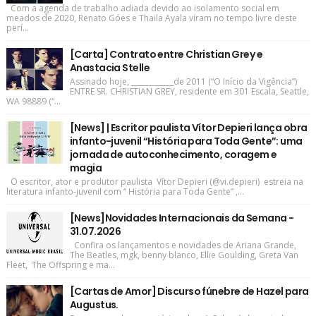
Com a agenda de trabalho adiada devido ao isolamento social em
meados de 2020, Renato Góes e Thaila Ayala viram no tempo livre deste
perí...
[Carta] Contrato entre Christian Grey e
Anastacia Stelle
Assinado hoje, ____________de 2011 (“O Início da Vigência”)
ENTRE SR. CHRISTIAN GREY, residente em 301 Escala, Seattle,
WA 98889 (“...
[News] | Escritor paulista Vítor Depieri lança obra
infanto-juvenil “História para Toda Gente”: uma
jornada de autoconhecimento, coragem e
magia
O escritor, ator e produtor paulista Vítor Depieri (@vi.depieri) estreia na
literatura infanto-juvenil com “ História para Toda Gente” ,...
[News]Novidades Internacionais da Semana -
31.07.2026
Confira os lançamentos e novidades de Ariana Grande,
The Beatles, mgk, benny blanco, Ellie Goulding, Greta Van
Fleet, The Offspring e ma...
[Cartas de Amor] Discurso fúnebre de Hazel para
Augustus.