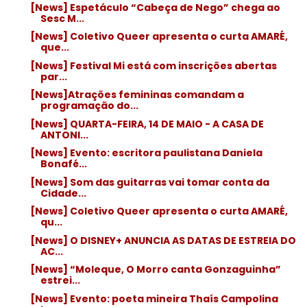
[News] Espetáculo “Cabeça de Nego” chega ao
Sesc M...
[News] Coletivo Queer apresenta o curta AMARÉ,
que...
[News] Festival Mi está com inscrições abertas
par...
[News]Atrações femininas comandam a
programação do...
[News] QUARTA-FEIRA, 14 DE MAIO - A CASA DE
ANTONI...
[News] Evento: escritora paulistana Daniela
Bonafé...
[News] Som das guitarras vai tomar conta da
Cidade...
[News] Coletivo Queer apresenta o curta AMARÉ,
qu...
[News] O DISNEY+ ANUNCIA AS DATAS DE ESTREIA DO
AC...
[News] “Moleque, O Morro canta Gonzaguinha”
estrei...
[News] Evento: poeta mineira Thaís Campolina