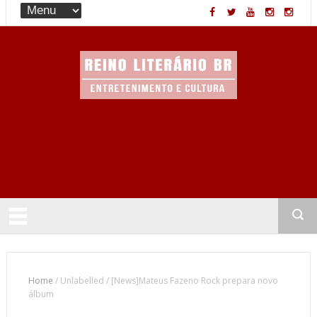
Entretenimento & Cultura
Home
/
Unlabelled
/
[News]Mateus Fazeno Rock prepara novo
álbum