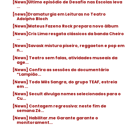
[News]Último episódio de Desafio nas Escolas leva
...
[news]Dramaturgia em Leituras no Teatro
Adolpho Bloch
[News]Mateus Fazeno Rock prepara novo álbum
[News]Cris Lima resgata clássicos da banda Cheiro
...
[News]Savask mistura piseiro, reggaeton e pop em
n...
[News] Teatro sem falas, atividades museais da
age...
[News] Confira as sessões do documentário
“Lampião...
[News] Todo Mês Sangra, do grupo TEAF, estreia
em ...
[News] Secult divulga nomes selecionados para o
Cu...
[News] Contagem regressiva: neste fim de
semana Zé...
[News] Habilitar.me Garante garante o
monitorament...