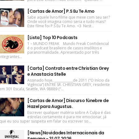
[Cartas de Amor] P.S Eu Te Amo
Sabe aquele livro/filme que mexe com seu ser?
Onde você imagina como seria e tudo mais?
Este filme foi P.S Eu Te Amo. <3 Nest...
[Lista] Top 10 Podcasts
1 – MUNDO FREAK Mundo Freak Confidencial
é o podcast brasileiro de casos insólitos e
paranormalidade. Apresentado por três
integrantes...
[Carta] Contrato entre Christian Grey
e Anastacia Stelle
Assinado hoje, ____________de 2011 (“O Início da
Vigência”) ENTRE SR. CHRISTIAN GREY, residente
em 301 Escala, Seattle, WA 98889 (“...
[Cartas de Amor] Discurso fúnebre de
Hazel para Augustus.
Escrever qualquer matéria sobre A Culpa é das
estrelas certamente é para me emocionar, já
que eu sou super suspeita em falar ou escrever so...
[News]Novidades Internacionais da
Semana - 31.07.2026