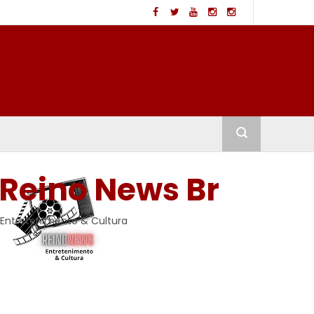
Reino News Br
Entretenimento & Cultura