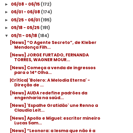
06/08 - 06/15
(172)
►
06/01 - 06/08
(174)
►
05/25 - 06/01
(195)
►
05/18 - 05/25
(191)
►
05/11 - 05/18
(184)
▼
[News] “O Agente Secreto”, de Kleber
Mendonça Filh...
[News] JORGE FURTADO, FERNANDA
TORRES, WAGNER MOUR...
[News] Começa a venda de ingressos
para o 14º Olha...
|Crítica| 'Bolero: A Melodia Eterna' -
Direção de ...
[News] AUDA redefine padrões da
engenharia na saúd...
[News] 'Espalhe Gratidão' une Renno a
Claudia Leit...
[News] Apollo e Miguel: escritor mineiro
Lucas Sam...
[News] “Leonora: a lesma que não é a