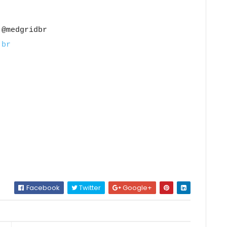
 @medgridbr
.br
Facebook
Twitter
Google+