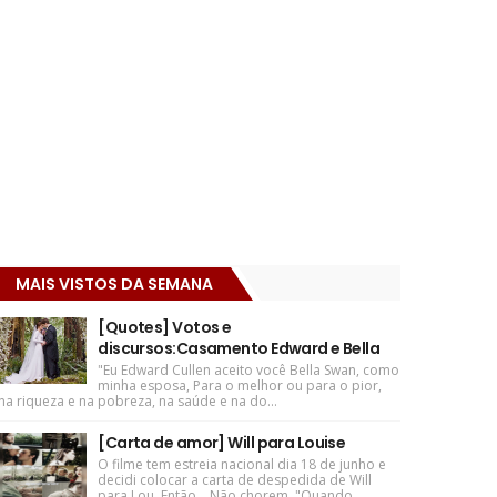
MAIS VISTOS DA SEMANA
[Quotes] Votos e
discursos:Casamento Edward e Bella
"Eu Edward Cullen aceito você Bella Swan, como
minha esposa, Para o melhor ou para o pior,
na riqueza e na pobreza, na saúde e na do...
[Carta de amor] Will para Louise
O filme tem estreia nacional dia 18 de junho e
decidi colocar a carta de despedida de Will
para Lou. Então... Não chorem. "Quando ...