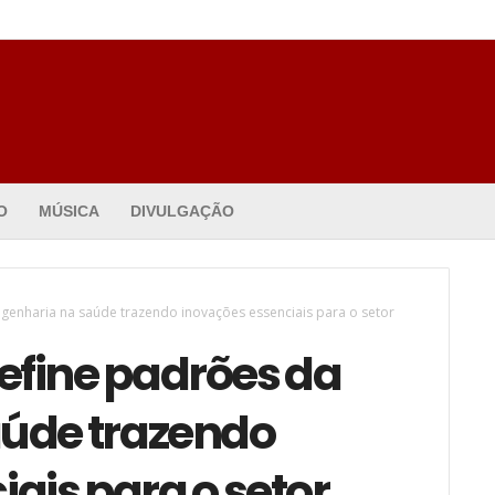
O
MÚSICA
DIVULGAÇÃO
enharia na saúde trazendo inovações essenciais para o setor
fine padrões da
aúde trazendo
ais para o setor