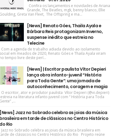
Confira os lançamentos e novidades de Ariana
Grande, The Beatles, mgk, benny blanco, Ellie
Goulding, Greta Van Fleet, The Offspring e ma...
[News] Renato Góes, Thaila Ayala e
Bárbara Reis protagonizam Inverno,
suspense inédito que estreia no
Telecine
Com a agenda de trabalho adiada devido ao isolamento
social em meados de 2020, Renato Góes e Thaila Ayala viram
no tempo livre deste perí...
[News] | Escritor paulista Vítor Depieri
lança obra infanto-juvenil “História
para Toda Gente”: uma jornada de
autoconhecimento, coragem e magia
O escritor, ator e produtor paulista Vítor Depieri (@vi.depieri)
estreia na literatura infanto-juvenil com “ História para Toda
Gente” ,...
[News] Jazz no Sobrado celebra as joias da música
brasileira em tarde de clássicos no Centro Histórico
do Rio
Jazz no Sobrado celebra as joias da música brasileira em
tarde de clássicos no Centro Histórico do Rio Projeto reúne