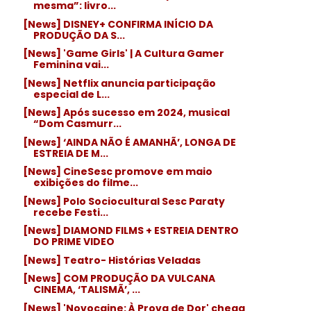
mesma”: livro...
[News] DISNEY+ CONFIRMA INÍCIO DA
PRODUÇÃO DA S...
[News] 'Game Girls' | A Cultura Gamer
Feminina vai...
[News] Netflix anuncia participação
especial de L...
[News] Após sucesso em 2024, musical
“Dom Casmurr...
[News] ‘AINDA NÃO É AMANHÃ’, LONGA DE
ESTREIA DE M...
[News] CineSesc promove em maio
exibições do filme...
[News] Polo Sociocultural Sesc Paraty
recebe Festi...
[News] DIAMOND FILMS + ESTREIA DENTRO
DO PRIME VIDEO
[News] Teatro- Histórias Veladas
[News] COM PRODUÇÃO DA VULCANA
CINEMA, ‘TALISMÃ’, ...
[News] 'Novocaine: À Prova de Dor' chega