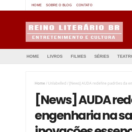
HOME
SOBRE O BLOG
CONTATO
Entretenimento & Cultura
HOME
LIVROS
FILMES
SÉRIES
TEATR
Home
/
Unlabelled
/
[News] AUDA redefine padrões da eng
[News] AUDA rede
engenharia na s
inovações essenci