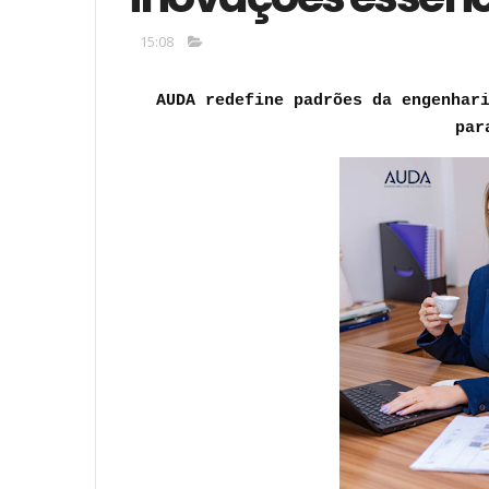
15:08
AUDA redefine padrões da engenhar
par