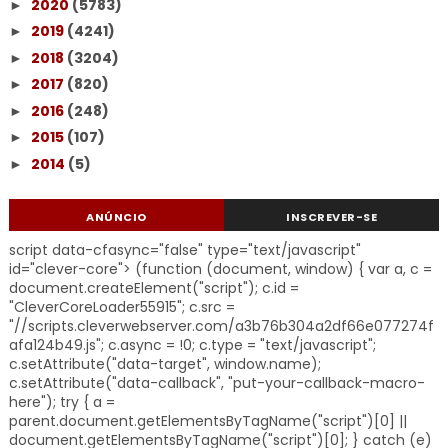
2020
(5783)
►
2019
(4241)
►
2018
(3204)
►
2017
(820)
►
2016
(248)
►
2015
(107)
►
2014
(5)
►
ANÚNCIO
INSCREVER-SE
script data-cfasync="false" type="text/javascript"
id="clever-core"> (function (document, window) { var a, c =
document.createElement("script"); c.id =
"CleverCoreLoader55915"; c.src =
"//scripts.cleverwebserver.com/a3b76b304a2df66e077274f
afa124b49.js"; c.async = !0; c.type = "text/javascript";
c.setAttribute("data-target", window.name);
c.setAttribute("data-callback", "put-your-callback-macro-
here"); try { a =
parent.document.getElementsByTagName("script")[0] ||
document.getElementsByTagName("script")[0]; } catch (e)