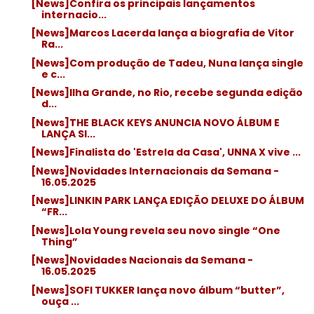
[News]Confira os principais lançamentos
internacio...
[News]Marcos Lacerda lança a biografia de Vitor
Ra...
[News]Com produção de Tadeu, Nuna lança single
e c...
[News]Ilha Grande, no Rio, recebe segunda edição
d...
[News]THE BLACK KEYS ANUNCIA NOVO ÁLBUM E
LANÇA SI...
[News]Finalista do 'Estrela da Casa', UNNA X vive ...
[News]Novidades Internacionais da Semana -
16.05.2025
[News]LINKIN PARK LANÇA EDIÇÃO DELUXE DO ÁLBUM
“FR...
[News]Lola Young revela seu novo single “One
Thing”
[News]Novidades Nacionais da Semana -
16.05.2025
[News]SOFI TUKKER lança novo álbum “butter”,
ouça ...