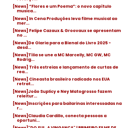
[News] “Flores e um Poema”: o novo capítulo
musica...
[News] In Cena Produções leva filme musical ao
mer...
[News] Felipe Cazaux & Groovaux se apresentam
no ...
[News]De Olaria para a Bienal do Livro 2025 -
desd...
[News]Tília se une a MC Marcelly, MC GW, MC
Rodrig...
[News] Três estreias e lançamento de curtas de
rea...
[News] Cineasta brasileiro radicado nos EUA
retrat...
[News]João Suplicy e Ney Matogrosso fazem
releitur...
[News]Inscrições para bailarinas interessadas na
r...
[News]Claudia Cardillo, conecta pessoas a
oportuni...
[News]"DO SUL, A VINGANÇA" | PRIMEIRO FILME DE