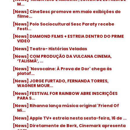
M...
[News] CineSesc promove em maio exibições do
filme...
[News] Polo Sociocultural Sesc Paraty recebe
Festi...
[News] DIAMOND FILMS + ESTREIA DENTRO DO PRIME
VIDEO
[News] Teatro- Histórias Veladas
[News] COM PRODUÇÃO DA VULCANA CINEMA,
‘TALISMÃ’, ...
[News] 'Novocaine: À Prova de Dor' chega às
plataf...
[News] JORGE FURTADO, FERNANDA TORRES,
WAGNER MOUR...
[News] FESTIVAL FOR RAINBOW ABRE INSCRIÇÕES
PARA S...
[News] Rihanna lança música original 'Friend Of
Mi...
[News] Apple TV+ estreia nesta sexta-feira, 16 de ...
[News] Diretamente de Berk, Cinemark apresenta