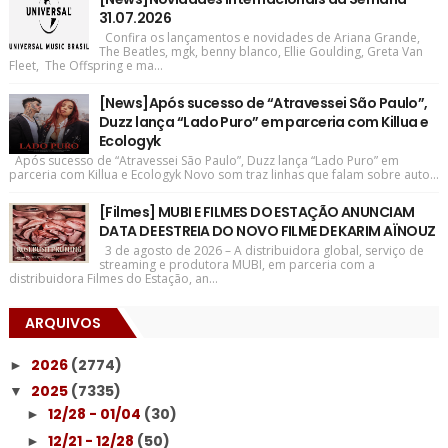
31.07.2026
Confira os lançamentos e novidades de Ariana Grande,
The Beatles, mgk, benny blanco, Ellie Goulding, Greta Van
Fleet, The Offspring e ma...
[News]Após sucesso de “Atravessei São Paulo”,
Duzz lança “Lado Puro” em parceria com Killua e
Ecologyk
Após sucesso de “Atravessei São Paulo”, Duzz lança “Lado Puro” em
parceria com Killua e Ecologyk Novo som traz linhas que falam sobre auto...
[Filmes] MUBI E FILMES DO ESTAÇÃO ANUNCIAM
DATA DE ESTREIA DO NOVO FILME DE KARIM AÏNOUZ
3 de agosto de 2026 – A distribuidora global, serviço de
streaming e produtora MUBI, em parceria com a
distribuidora Filmes do Estação, an...
ARQUIVOS
2026
(2774)
►
2025
(7335)
▼
12/28 - 01/04
(30)
►
12/21 - 12/28
(50)
►