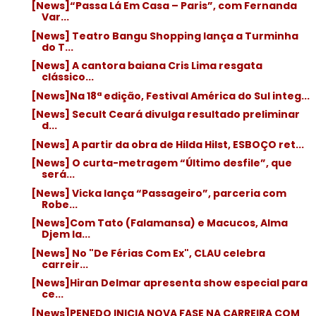
[News]“Passa Lá Em Casa – Paris”, com Fernanda
Var...
[News] Teatro Bangu Shopping lança a Turminha
do T...
[News] A cantora baiana Cris Lima resgata
clássico...
[News]Na 18ª edição, Festival América do Sul integ...
[News] Secult Ceará divulga resultado preliminar
d...
[News] A partir da obra de Hilda Hilst, ESBOÇO ret...
[News] O curta-metragem “Último desfile”, que
será...
[News] Vicka lança “Passageiro”, parceria com
Robe...
[News]Com Tato (Falamansa) e Macucos, Alma
Djem la...
[News] No "De Férias Com Ex", CLAU celebra
carreir...
[News]Hiran Delmar apresenta show especial para
ce...
[News]PENEDO INICIA NOVA FASE NA CARREIRA COM