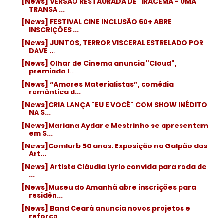
[News] VERSÃO RESTAURADA DE "IRACEMA - UMA
TRANSA ...
[News] FESTIVAL CINE INCLUSÃO 60+ ABRE
INSCRIÇÕES ...
[News] JUNTOS, TERROR VISCERAL ESTRELADO POR
DAVE ...
[News] Olhar de Cinema anuncia "Cloud",
premiado l...
[News] “Amores Materialistas”, comédia
romântica d...
[News]CRIA LANÇA "EU E VOCÊ" COM SHOW INÉDITO
NA S...
[News]Mariana Aydar e Mestrinho se apresentam
em S...
[News]Comlurb 50 anos: Exposição no Galpão das
Art...
[News] Artista Cláudia Lyrio convida para roda de
...
[News]Museu do Amanhã abre inscrições para
residên...
[News] Band Ceará anuncia novos projetos e
reforço...