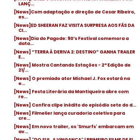
LANÇ...
[News]Com adaptação e direção de Cesar Ribeiro,
es...
[News]ED SHEERAN FAZ VISITA SURPRESA AOS FÃS DA
CI...
[News]Dia do Pagode: 90’s Festival comemora a
data...
[News] “TERRA À DERIVA 2: DESTINO” GANHA TRAILER
E...
[News] Mostra Cantando Estações - 2ª Edição de
21/...
[News] O premiado ator Michael J. Fox estará na
e...
[News] Festa Literária da Mantiqueira abre com
re...
[News] Confira clipe inédito do episódio sete do d...
[News] Filmelier lança curadoria coletiva para
cre...
[News] Em novo trailer, os 'Smurfs' embarcam em
av...
[News] "DO SUL, A VINGANÇA" | PRIMEIRO FILME DE FI...