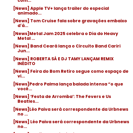
com...
[News] Apple TV+ lança trailer do especial
animado...
[News] Tom Cruise fala sobre gravações embaixo
d'á...
[News]Metal Jam 2025 celebra o Dia do Heavy
Metal ...
[News] Band Ceará lança o Circuito Band Cariri
Jun...
[News] ROBERTA SÁ E DJ TAMY LANÇAM REMIX
INÉDITO
[News] Feira do Bom Retiro segue como espaço de
vi...
[News]Pedro Palma lança balada intensa “o que
você...
[News] ‘Festa de Arromba’: The Fevers e Us
Beatles...
[News]Léo Paiva será correspondente da Urbnews
no ...
[News] Léo Paiva será correspondente da Urbnews
no...