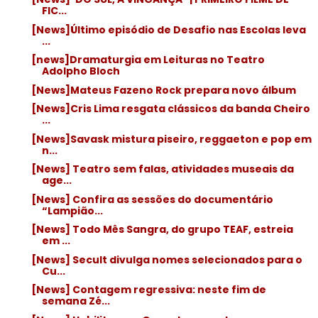
FIC...
[News]Último episódio de Desafio nas Escolas leva
...
[news]Dramaturgia em Leituras no Teatro
Adolpho Bloch
[News]Mateus Fazeno Rock prepara novo álbum
[News]Cris Lima resgata clássicos da banda Cheiro
...
[News]Savask mistura piseiro, reggaeton e pop em
n...
[News] Teatro sem falas, atividades museais da
age...
[News] Confira as sessões do documentário
“Lampião...
[News] Todo Mês Sangra, do grupo TEAF, estreia
em ...
[News] Secult divulga nomes selecionados para o
Cu...
[News] Contagem regressiva: neste fim de
semana Zé...