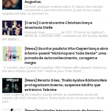
Augustus.
Escrever qualquer matéria sobre A Culpa é das estrelas
certamente é para me emocionar, já que eu sou super
suspeita em falar ou escrever so...
[Carta] Contrato entre Christian Grey e
Anastacia Stelle
Assinado hoje, ____________de 2011 (“O Início da Vigência”)
ENTRE SR. CHRISTIAN GREY, residente em 301 Escala, Seattle,
WA 98889 (“...
[News] | Escritor paulista Vítor Depieri lança obra
infanto-juvenil “História para Toda Gente”: uma
jornada de autoconhecimento, coragem e
magia
O escritor, ator e produtor paulista Vítor Depieri (@vi.depieri) estreia na
literatura infanto-juvenil com “ História para Toda Gente” ,...
[News] Renato Góes, Thaila Ayala e Bárbara Reis
protagonizam Inverno, suspense inédito que
estreia no Telecine
Com a agenda de trabalho adiada devido ao isolamento social em
meados de 2020, Renato Góes e Thaila Ayala viram no tempo livre deste
perí...
[News]Novidades Internacionais da Semana -