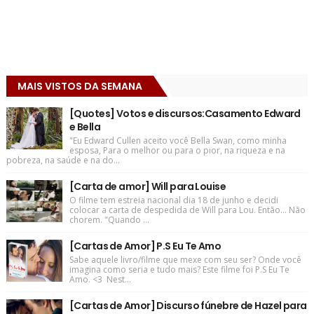
MAIS VISTOS DA SEMANA
[Quotes] Votos e discursos:Casamento Edward
e Bella
"Eu Edward Cullen aceito você Bella Swan, como minha
esposa, Para o melhor ou para o pior, na riqueza e na
pobreza, na saúde e na do...
[Carta de amor] Will para Louise
O filme tem estreia nacional dia 18 de junho e decidi
colocar a carta de despedida de Will para Lou. Então... Não
chorem. "Quando ...
[Cartas de Amor] P.S Eu Te Amo
Sabe aquele livro/filme que mexe com seu ser? Onde você
imagina como seria e tudo mais? Este filme foi P.S Eu Te
Amo. <3 Nest...
[Cartas de Amor] Discurso fúnebre de Hazel para