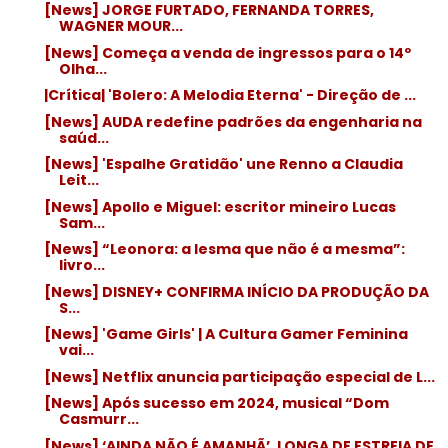
[News] JORGE FURTADO, FERNANDA TORRES,
WAGNER MOUR...
[News] Começa a venda de ingressos para o 14º
Olha...
|Crítica| 'Bolero: A Melodia Eterna' - Direção de ...
[News] AUDA redefine padrões da engenharia na
saúd...
[News] 'Espalhe Gratidão' une Renno a Claudia
Leit...
[News] Apollo e Miguel: escritor mineiro Lucas
Sam...
[News] “Leonora: a lesma que não é a mesma”:
livro...
[News] DISNEY+ CONFIRMA INÍCIO DA PRODUÇÃO DA
S...
[News] 'Game Girls' | A Cultura Gamer Feminina
vai...
[News] Netflix anuncia participação especial de L...
[News] Após sucesso em 2024, musical “Dom
Casmurr...
[News] ‘AINDA NÃO É AMANHÃ’, LONGA DE ESTREIA DE