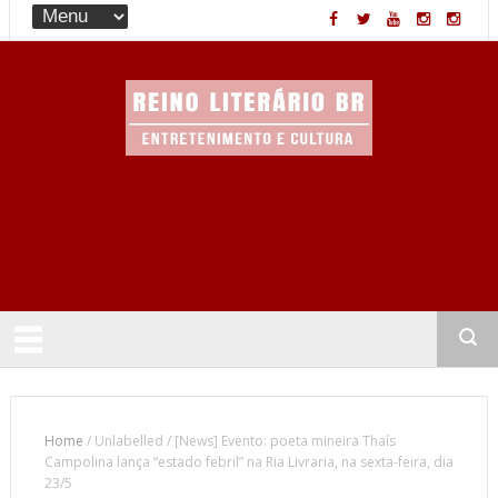
Entretenimento & Cultura
Home
/
Unlabelled
/
[News] Evento: poeta mineira Thaís
Campolina lança “estado febril” na Ria Livraria, na sexta-feira, dia
23/5