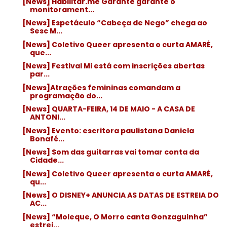
[News] Habilitar.me Garante garante o
monitorament...
[News] Espetáculo “Cabeça de Nego” chega ao
Sesc M...
[News] Coletivo Queer apresenta o curta AMARÉ,
que...
[News] Festival Mi está com inscrições abertas
par...
[News]Atrações femininas comandam a
programação do...
[News] QUARTA-FEIRA, 14 DE MAIO - A CASA DE
ANTONI...
[News] Evento: escritora paulistana Daniela
Bonafé...
[News] Som das guitarras vai tomar conta da
Cidade...
[News] Coletivo Queer apresenta o curta AMARÉ,
qu...
[News] O DISNEY+ ANUNCIA AS DATAS DE ESTREIA DO
AC...
[News] “Moleque, O Morro canta Gonzaguinha”
estrei...