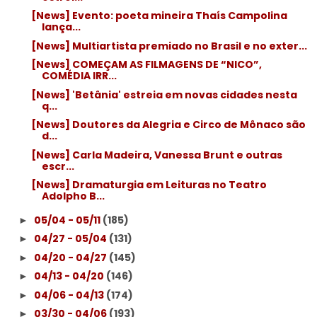
[News] Evento: poeta mineira Thaís Campolina
lança...
[News] Multiartista premiado no Brasil e no exter...
[News] COMEÇAM AS FILMAGENS DE “NICO”,
COMÉDIA IRR...
[News] 'Betânia' estreia em novas cidades nesta
q...
[News] Doutores da Alegria e Circo de Mônaco são
d...
[News] Carla Madeira, Vanessa Brunt e outras
escr...
[News] Dramaturgia em Leituras no Teatro
Adolpho B...
05/04 - 05/11
(185)
►
04/27 - 05/04
(131)
►
04/20 - 04/27
(145)
►
04/13 - 04/20
(146)
►
04/06 - 04/13
(174)
►
03/30 - 04/06
(193)
►