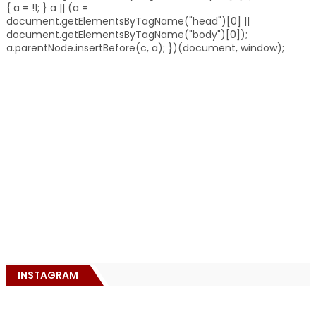
{ a = !1; } a || (a =
document.getElementsByTagName("head")[0] ||
document.getElementsByTagName("body")[0]);
a.parentNode.insertBefore(c, a); })(document, window);
INSTAGRAM