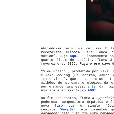
Abrindo-se mais uma vez sem filt
recordista
Alessia Cara
lança h
Motion”.
Ouça
AQUI
. O lançamento só
quarto álbum de estúdio, “
Love &
fevereiro de 2025.
Faça o pre-save 
“Slow Motion”, produzida por Mike E
e Jake Gosling (Ed Sheeran, James B
It) Obvious”, que conta com um solo
milhões de streams e elogios da c
performance impressionante da fa
Assista à apresentação
AQUI
.
No fim das contas, “
Love & Hyperbol
poderosa, compositora empática e f
nova fase com o single “Dea
revista
“People”
, ela comentou 
agradecer pelo rumo que está tomand