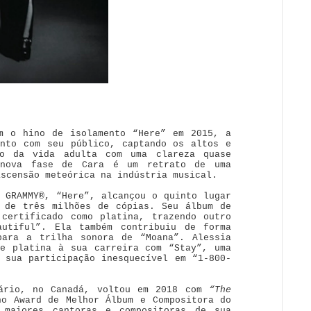
m o hino de isolamento “Here” em 2015, a
unto com seu público, captando os altos e
io da vida adulta com uma clareza quase
 nova fase de Cara é um retrato de uma
ascensão meteórica na indústria musical.
 GRAMMY®, “Here”, alcançou o quinto lugar
 de três milhões de cópias. Seu álbum de
certificado como platina, trazendo outro
autiful”. Ela também contribuiu de forma
para a trilha sonora de “Moana”. Alessia
de platina à sua carreira com “Stay”, uma
 sua participação inesquecível em “1-800-
tário, no Canadá, voltou em 2018 com
“The
no Award de Melhor Álbum e Compositora do
 maiores cantoras e compositoras de sua