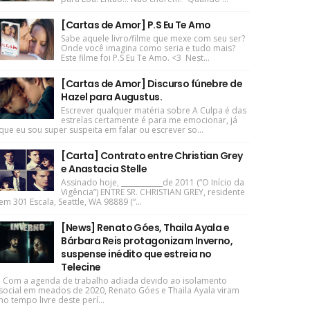
[Cartas de Amor] P.S Eu Te Amo
Sabe aquele livro/filme que mexe com seu ser?
Onde você imagina como seria e tudo mais?
Este filme foi P.S Eu Te Amo. <3 Nest...
[Cartas de Amor] Discurso fúnebre de
Hazel para Augustus.
Escrever qualquer matéria sobre A Culpa é das
estrelas certamente é para me emocionar, já
que eu sou super suspeita em falar ou escrever so...
[Carta] Contrato entre Christian Grey
e Anastacia Stelle
Assinado hoje, ____________de 2011 (“O Início da
Vigência”) ENTRE SR. CHRISTIAN GREY, residente
em 301 Escala, Seattle, WA 98889 (“...
[News] Renato Góes, Thaila Ayala e
Bárbara Reis protagonizam Inverno,
suspense inédito que estreia no
Telecine
Com a agenda de trabalho adiada devido ao isolamento
social em meados de 2020, Renato Góes e Thaila Ayala viram
no tempo livre deste perí...