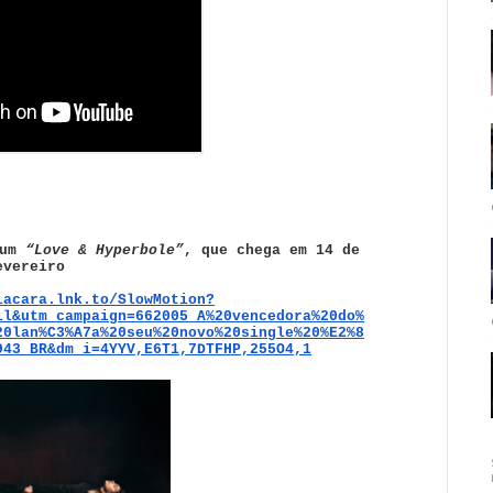
bum
“Love & Hyperbole”
, que chega em 14 de
evereiro
iacara.lnk.to/SlowMotion?
il&utm_campaign=662005_A%20vencedora%20do%
20lan%C3%A7a%20seu%20novo%20single%20%E2%8
943_BR&dm_i=4YYV,E6T1,7DTFHP,255O4,1