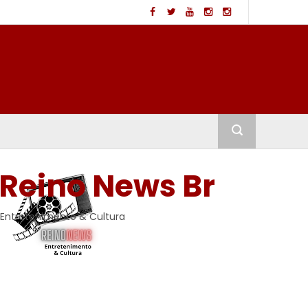
Reino News Br
Entretenimento & Cultura