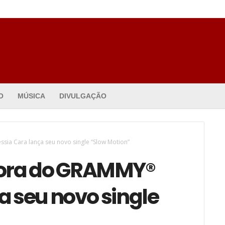
O
MÚSICA
DIVULGAÇÃO
ia Cara lança seu novo single “Slow Motion”
ora do GRAMMY®
a seu novo single