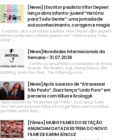
[News] | Escritor paulista Vítor Depieri
lança obra infanto-juvenil “História
para Toda Gente”: uma jornada de
autoconhecimento, coragem e magia
O escritor, ator e produtor paulista Vítor Depieri (@vi.depieri)
estreia na literatura infanto-juvenil com “ História para Toda
Gente” ,...
[News]Novidades Internacionais da
Semana - 31.07.2026
Confira os lançamentos e novidades de Ariana
Grande, The Beatles, mgk, benny blanco, Ellie
Goulding, Greta Van Fleet, The Offspring e ma...
[News]Após sucesso de “Atravessei
São Paulo”, Duzz lança “Lado Puro” em
parceria com Killua e Ecologyk
Após sucesso de “Atravessei São Paulo”, Duzz lança “Lado
Puro” em parceria com Killua e Ecologyk Novo som traz linhas
que falam sobre auto...
[Filmes] MUBI E FILMES DO ESTAÇÃO
ANUNCIAM DATA DE ESTREIA DO NOVO
FILME DE KARIM AÏNOUZ