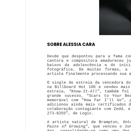
SOBRE ALESSIA CARA
Desde que despontou para a fama co
cantora e compositora amadureceu j
baixos da adolescência e do iníc
fotográfica. De muitas formas, a
artista finalmente processando sua 
O single de estreia da vencedora do
na Billboard Hot 100 e vendeu mais
estreia,
“Know-It-All”
, também foi 
grande sucesso, “Scars to Your Be
memorável com “How Far I’ll Go”, 
adicionou ainda mais certificados 
colaboração contagiante com Zedd, e
273-8255”, de Logic.
A artista natural de Brampton, On
Pains of Growing”
, que venceu o Ju
Ano, consolidando-se como uma das