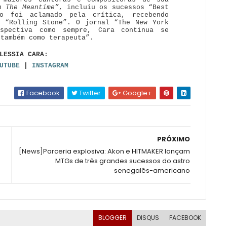
n The Meantime”
, incluiu os sucessos “Best
o foi aclamado pela crítica, recebendo
e “Rolling Stone”. O jornal “The New York
ospectiva como sempre, Cara continua se
 também como terapeuta”.
LESSIA CARA:
OUTUBE
|
INSTAGRAM
Facebook
Twitter
Google+
PRÓXIMO
[News]Parceria explosiva: Akon e HITMAKER lançam
MTGs de três grandes sucessos do astro
senegalês-americano
BLOGGER
DISQUS
FACEBOOK