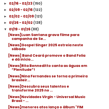
02/16 - 02/23
(150)
►
02/09 - 02/16
(122)
►
02/02 - 02/09
(121)
►
01/26 - 02/02
(138)
►
01/19 - 01/26
(88)
▼
[News]Luan Santana grava filme para
campanha de Se...
[News]Gospel Singer 2025 estreia neste
sábado
[News] Band Ceará promove o Band Folia
e dá início...
[News]Rita Benneditto canta as águas em
“Plenitude”!
[News]Nina Fernandes se torna a primeira
brasileir...
[News]Descubra seus talentos e
transforme 2025 no ...
[News]Novidades Virgin - Universal Music
Brasil - ...
[News]menores atos lança o álbum "FIM