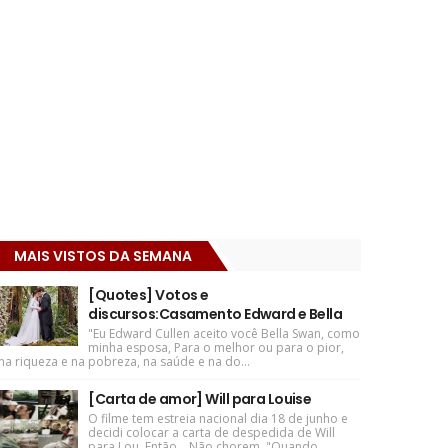
MAIS VISTOS DA SEMANA
[Quotes] Votos e
discursos:Casamento Edward e Bella
"Eu Edward Cullen aceito você Bella Swan, como
minha esposa, Para o melhor ou para o pior,
na riqueza e na pobreza, na saúde e na do...
[Carta de amor] Will para Louise
O filme tem estreia nacional dia 18 de junho e
decidi colocar a carta de despedida de Will
para Lou. Então... Não chorem. "Quando ...