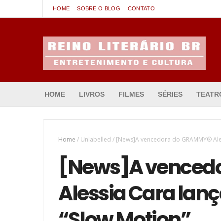
HOME
SOBRE O BLOG
CONTATO
Entretenimento & Cultura
HOME
LIVROS
FILMES
SÉRIES
TEATR
Home
/
Unlabelled
/
[News]A vencedora do GRAMMY® Aless
[News]A venced
Alessia Cara lanç
“Slow Motion”