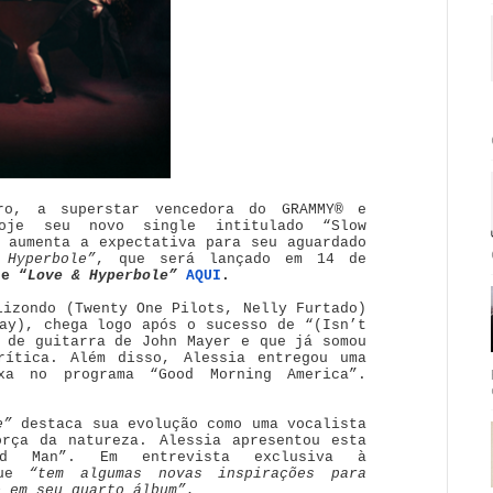
ro, a superstar vencedora do GRAMMY® e
oje seu novo single intitulado “Slow
 aumenta a expectativa para seu aguardado
 Hyperbole”
, que será lançado em 14 de
de “
Love & Hyperbole”
AQUI
.
lizondo (Twenty One Pilots, Nelly Furtado)
ay), chega logo após o sucesso de “(Isn’t
 de guitarra de John Mayer e que já somou
rítica. Além disso, Alessia entregou uma
ixa no programa “Good Morning America”.
e”
destaca sua evolução como uma vocalista
orça da natureza. Alessia apresentou esta
d Man”. Em entrevista exclusiva à
que
“tem algumas novas inspirações para
o em seu quarto álbum”.