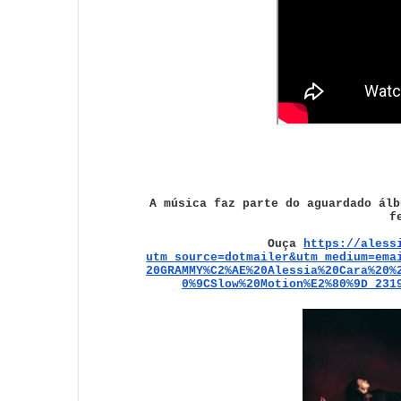
A música faz parte do aguardado ál
f
Ouça
https://aless
utm_source=dotmailer&utm_medium=ema
20GRAMMY%C2%AE%20Alessia%20Cara%20%
0%9CSlow%20Motion%E2%80%9D_231