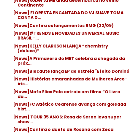
[News]Roberta Miranda desembarca no velho
Continente
[News] FLORESTA ENCANTADA DO VJ SUAVE TOMA
CONTA D...
[News]Confira os lançamentos BMG (22/09)
[News]#TRENDS E NOVIDADES UNIVERSAL MUSIC
BRASIL -...
[News]KELLY CLARKSON LANÇA “chemistry
(deluxe)”
[News]A Primavera do MET celebra a chegada da
próx...
[News]Blecaute lança EP de estreia "Efeito Dominó
[News] Histórias emaranhadas de Mulheres Arco-
íris...
[News]Mafe Elias Polo estreia em filme “O Livro
da...
[News]FC Atlético Cearense avança com goleada
hist...
[News] TOUR 35 ANOS: Rosa de Saron leva super
show...
[News]Confira o dueto de Rosana com Zeca