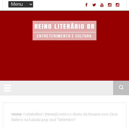
Entretenimento & Cultura
Home
/
Unlabelled
/
[News]Confira o dueto de Rosana com Zeca
Baleiro na balada pop soul "Setembro"