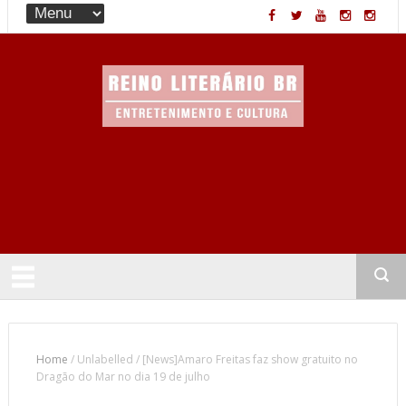
Entretenimento & Cultura
Home
/
Unlabelled
/
[News]Amaro Freitas faz show gratuito no
Dragão do Mar no dia 19 de julho