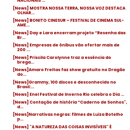
NACIONAIS ...
[News] MOSTRA NOSSA TERRA, NOSSA VOZ DESTACA
OLHAR...
[News] BONITO CINESUR – FESTIVAL DE CINEMA SUL-
AME...
[News] Day e Lara encerram projeto “Resenha das
Br...
[News] Empresas de ônibus vão ofertar mais de
200 ...
[News] Priscila Carolynne traz a essência do
brega...
[News]Amaro Freitas faz show gratuito no Dragão
do...
[News]Grammy, 100 discos e desconhecido no
Brasil:...
[News] Enel Festival de Inverno Rio celebra o Dia ...
[News] Contação de história “Caderno de Sonhos",
d...
[News]Narrativas negras: filmes de Luiza Botelho
p...
[News] "A NATUREZA DAS COISAS INVISÍVEIS" É