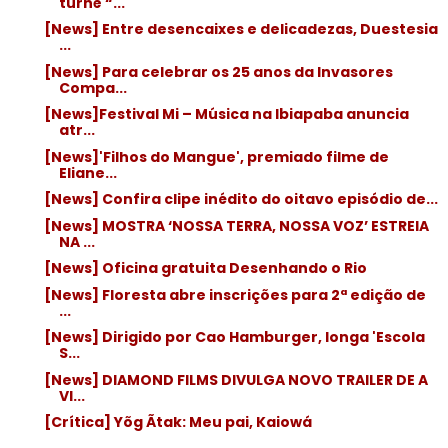
turnê “...
[News] Entre desencaixes e delicadezas, Duestesia
...
[News] Para celebrar os 25 anos da Invasores
Compa...
[News]Festival Mi – Música na Ibiapaba anuncia
atr...
[News]'Filhos do Mangue', premiado filme de
Eliane...
[News] Confira clipe inédito do oitavo episódio de...
[News] MOSTRA ‘NOSSA TERRA, NOSSA VOZ’ ESTREIA
NA ...
[News] Oficina gratuita Desenhando o Rio
[News] Floresta abre inscrições para 2ª edição de
...
[News] Dirigido por Cao Hamburger, longa 'Escola
S...
[News] DIAMOND FILMS DIVULGA NOVO TRAILER DE A
VI...
[Crítica] Yõg Ãtak: Meu pai, Kaiowá