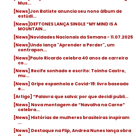
Mus...
[News]Jon Batiste anuncia seu nono álbum de
estúdi...
[News]DEFTONES LANÇA SINGLE “MY MIND IS A
MOUNTAIN...
[News]Novidades Nacionais da Semana - 11.07.2025
[News]Undo lança "Aprender a Perder", um
contrapon...
[News]Paulo Ricardo celebra 40 anos de carreira
co...
[News] Recife sonhado e escrito: Toinho Castro,
mu...
[News] Gripe espanhola e Covid-19: livro baseado
e...
[Artigo] “Palavra que salva: por que decidi publi...
[News] Nova montagem de “Navalha na Carne”
celebra...
[News] Histórias de mulheres brasileiras inspiram
...
[News] Destaque na Flip, Andrea Nunes lança obra
q...