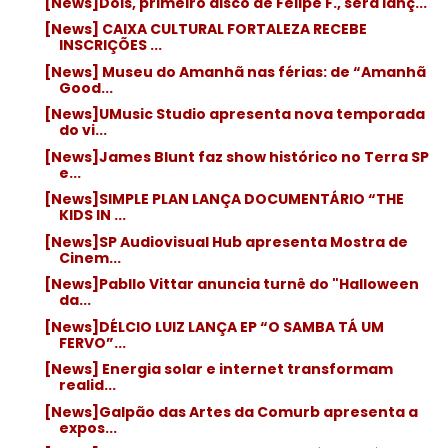
[News]Dois, primeiro disco de Felipe F., será lanç...
[News] CAIXA CULTURAL FORTALEZA RECEBE
INSCRIÇÕES ...
[News] Museu do Amanhã nas férias: de “Amanhã
Good...
[News]UMusic Studio apresenta nova temporada
do vi...
[News]James Blunt faz show histórico no Terra SP
e...
[News]SIMPLE PLAN LANÇA DOCUMENTÁRIO “THE
KIDS IN ...
[News]SP Audiovisual Hub apresenta Mostra de
Cinem...
[News]Pabllo Vittar anuncia turnê do "Halloween
da...
[News]DÉLCIO LUIZ LANÇA EP “O SAMBA TÁ UM
FERVO”...
[News] Energia solar e internet transformam
realid...
[News]Galpão das Artes da Comurb apresenta a
expos...