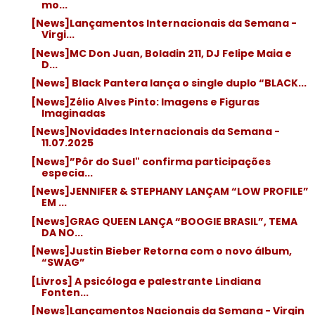
mo...
[News]Lançamentos Internacionais da Semana -
Virgi...
[News]MC Don Juan, Boladin 211, DJ Felipe Maia e
D...
[News] Black Pantera lança o single duplo “BLACK...
[News]Zélio Alves Pinto: Imagens e Figuras
Imaginadas
[News]Novidades Internacionais da Semana -
11.07.2025
[News]”Pôr do Suel" confirma participações
especia...
[News]JENNIFER & STEPHANY LANÇAM “LOW PROFILE”
EM ...
[News]GRAG QUEEN LANÇA “BOOGIE BRASIL”, TEMA
DA NO...
[News]Justin Bieber Retorna com o novo álbum,
“SWAG”
[Livros] A psicóloga e palestrante Lindiana
Fonten...
[News]Lançamentos Nacionais da Semana - Virgin