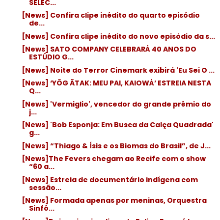
SELEC...
[News] Confira clipe inédito do quarto episódio
de...
[News] Confira clipe inédito do novo episódio da s...
[News] SATO COMPANY CELEBRARÁ 40 ANOS DO
ESTÚDIO G...
[News] Noite do Terror Cinemark exibirá 'Eu Sei O ...
[News] ‘YÕG ÃTAK: MEU PAI, KAIOWÁ’ ESTREIA NESTA
Q...
[News] 'Vermiglio', vencedor do grande prêmio do
j...
[News] 'Bob Esponja: Em Busca da Calça Quadrada'
g...
[News] “Thiago & Ísis e os Biomas do Brasil”, de J...
[News]The Fevers chegam ao Recife com o show
“60 a...
[News] Estreia de documentário indígena com
sessão...
[News] Formada apenas por meninas, Orquestra
Sinfô...