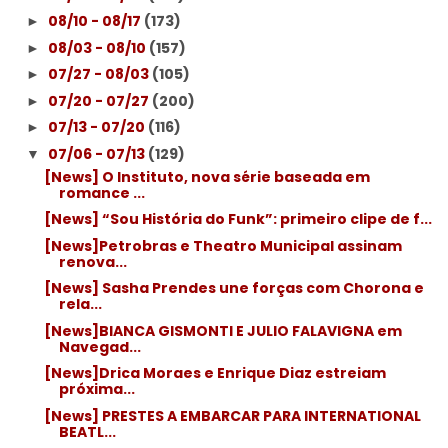
08/10 - 08/17
(173)
►
08/03 - 08/10
(157)
►
07/27 - 08/03
(105)
►
07/20 - 07/27
(200)
►
07/13 - 07/20
(116)
►
07/06 - 07/13
(129)
▼
[News] O Instituto, nova série baseada em
romance ...
[News] “Sou História do Funk”: primeiro clipe de f...
[News]Petrobras e Theatro Municipal assinam
renova...
[News] Sasha Prendes une forças com Chorona e
rela...
[News]BIANCA GISMONTI E JULIO FALAVIGNA em
Navegad...
[News]Drica Moraes e Enrique Diaz estreiam
próxima...
[News] PRESTES A EMBARCAR PARA INTERNATIONAL
BEATL...