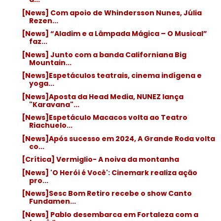
[News] Com apoio de Whindersson Nunes, Júlia
Rezen...
[News] “Aladim e a Lâmpada Mágica – O Musical”
faz...
[News] Junto com a banda Californiana Big
Mountain...
[News]Espetáculos teatrais, cinema indígena e
yoga...
[News]Aposta da Head Media, NUNEZ lança
"Karavana"...
[News]Espetáculo Macacos volta ao Teatro
Riachuelo...
[News]Após sucesso em 2024, A Grande Roda volta
co...
[Crítica] Vermiglio- A noiva da montanha
[News] 'O Herói é Você': Cinemark realiza ação
pro...
[News]Sesc Bom Retiro recebe o show Canto
Fundamen...
[News] Pablo desembarca em Fortaleza com a