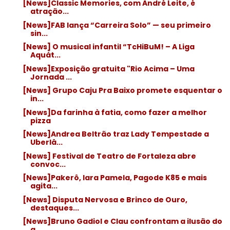
[News]Classic Memories, com André Leite, é
atração...
[News]FAB lança “Carreira Solo” — seu primeiro
sin...
[News] O musical infantil “TcHiBuM! – A Liga
Aquát...
[News]Exposição gratuita "Rio Acima – Uma
Jornada ...
[News] Grupo Caju Pra Baixo promete esquentar o
in...
[News]Da farinha à fatia, como fazer a melhor
pizza
[News]Andrea Beltrão traz Lady Tempestade a
Uberlâ...
[News] Festival de Teatro de Fortaleza abre
convoc...
[News]Pakerô, Iara Pamela, Pagode K85 e mais
agita...
[News] Disputa Nervosa e Brinco de Ouro,
destaques...
[News]Bruno Gadiol e Clau confrontam a ilusão do
a...