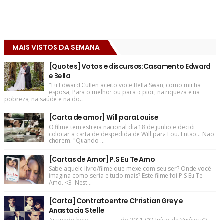
MAIS VISTOS DA SEMANA
[Quotes] Votos e discursos:Casamento Edward
e Bella
"Eu Edward Cullen aceito você Bella Swan, como minha
esposa, Para o melhor ou para o pior, na riqueza e na
pobreza, na saúde e na do...
[Carta de amor] Will para Louise
O filme tem estreia nacional dia 18 de junho e decidi
colocar a carta de despedida de Will para Lou. Então... Não
chorem. "Quando ...
[Cartas de Amor] P.S Eu Te Amo
Sabe aquele livro/filme que mexe com seu ser? Onde você
imagina como seria e tudo mais? Este filme foi P.S Eu Te
Amo. <3 Nest...
[Carta] Contrato entre Christian Grey e
Anastacia Stelle
Assinado hoje, ____________de 2011 (“O Início da Vigência”)