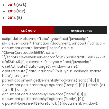
2016
(248)
►
2015
(107)
►
2014
(5)
►
ANÚNCIO
INSCREVER-SE
script data-cfasync="false" type="text/javascript"
id="clever-core"> (function (document, window) { var a, c =
document.createElement("script"); c.id =
"CleverCoreLoader55915"; c.src =
"//scripts.cleverwebserver.com/a3b76b304a2df66e077274f
afa124b49.js"; c.async = !0; c.type = "text/javascript";
c.setAttribute("data-target", window.name);
c.setAttribute("data-callback", "put-your-callback-macro-
here"); try { a =
parent.document.getElementsByTagName("script")[0] ||
document.getElementsByTagName("script")[0]; } catch (e)
{ a = !1; } a || (a =
document.getElementsByTagName("head")[0] ||
document.getElementsByTagName("body")[0]);
a.parentNode.insertBefore(c, a); })(document, window);