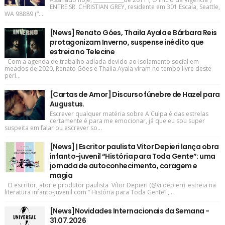
ENTRE SR. CHRISTIAN GREY, residente em 301 Escala, Seattle,
WA 98889 (“...
[News] Renato Góes, Thaila Ayala e Bárbara Reis
protagonizam Inverno, suspense inédito que
estreia no Telecine
Com a agenda de trabalho adiada devido ao isolamento social em
meados de 2020, Renato Góes e Thaila Ayala viram no tempo livre deste
perí...
[Cartas de Amor] Discurso fúnebre de Hazel para
Augustus.
Escrever qualquer matéria sobre A Culpa é das estrelas
certamente é para me emocionar, já que eu sou super
suspeita em falar ou escrever so...
[News] | Escritor paulista Vítor Depieri lança obra
infanto-juvenil “História para Toda Gente”: uma
jornada de autoconhecimento, coragem e
magia
O escritor, ator e produtor paulista Vítor Depieri (@vi.depieri) estreia na
literatura infanto-juvenil com “ História para Toda Gente” ,...
[News]Novidades Internacionais da Semana -
31.07.2026