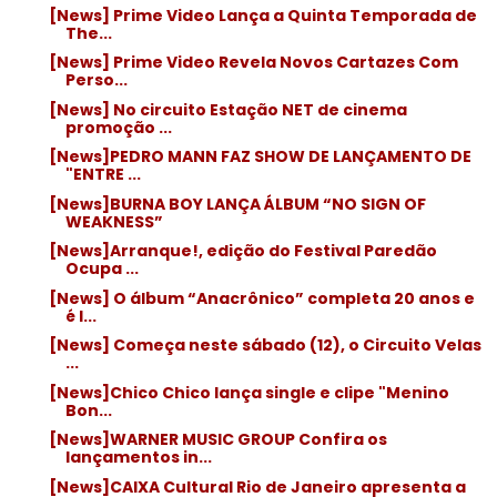
[News] Prime Video Lança a Quinta Temporada de
The...
[News] Prime Video Revela Novos Cartazes Com
Perso...
[News] No circuito Estação NET de cinema
promoção ...
[News]PEDRO MANN FAZ SHOW DE LANÇAMENTO DE
"ENTRE ...
[News]BURNA BOY LANÇA ÁLBUM “NO SIGN OF
WEAKNESS”
[News]Arranque!, edição do Festival Paredão
Ocupa ...
[News] O álbum “Anacrônico” completa 20 anos e
é l...
[News] Começa neste sábado (12), o Circuito Velas
...
[News]Chico Chico lança single e clipe "Menino
Bon...
[News]WARNER MUSIC GROUP Confira os
lançamentos in...
[News]CAIXA Cultural Rio de Janeiro apresenta a