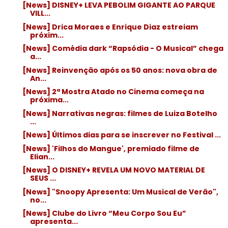
[News] DISNEY+ LEVA PEBOLIM GIGANTE AO PARQUE
VILL...
[News] Drica Moraes e Enrique Diaz estreiam
próxim...
[News] Comédia dark “Rapsódia - O Musical” chega
a...
[News] Reinvenção após os 50 anos: nova obra de
An...
[News] 2ª Mostra Atado no Cinema começa na
próxima...
[News] Narrativas negras: filmes de Luiza Botelho
...
[News] Últimos dias para se inscrever no Festival ...
[News] 'Filhos do Mangue', premiado filme de
Elian...
[News] O DISNEY+ REVELA UM NOVO MATERIAL DE
SEUS ...
[News] "Snoopy Apresenta: Um Musical de Verão",
no...
[News] Clube do Livro “Meu Corpo Sou Eu”
apresenta...