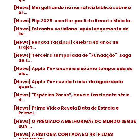
[News] Mergulhando na narrativa bíblica sobre a
or...
[News] Flip 2025: escritor paulista Renato Maia la...
[News] Estranho cotidiano: após lançamento de
liv...
[News] Renata Tassinari celebra 40 anos de
trajet...
[News] Terceira temporada de "Fundação", saga
de s...
[News] Apple TV+ anuncia a sétima temporada do
elo...
[News] Apple TV+ revela trailer da aguardada
quart...
[News] "Espécies Raras”, nova e fascinante série
d...
[News] Prime Video Revela Data de Estreia e
Primei...
[News] O PRÊMIADO A MELHOR MÃE DO MUNDO SEGUE
SUA ...
[News] A HISTÓRIA CONTADA EM 4K: FILMES