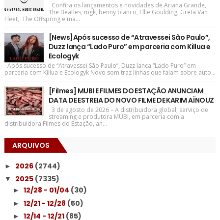
Confira os lançamentos e novidades de Ariana Grande,
The Beatles, mgk, benny blanco, Ellie Goulding, Greta Van
Fleet, The Offspring e ma...
[News]Após sucesso de “Atravessei São Paulo”,
Duzz lança “Lado Puro” em parceria com Killua e
Ecologyk
Após sucesso de “Atravessei São Paulo”, Duzz lança “Lado Puro” em
parceria com Killua e Ecologyk Novo som traz linhas que falam sobre auto...
[Filmes] MUBI E FILMES DO ESTAÇÃO ANUNCIAM
DATA DE ESTREIA DO NOVO FILME DE KARIM AÏNOUZ
3 de agosto de 2026 – A distribuidora global, serviço de
streaming e produtora MUBI, em parceria com a
distribuidora Filmes do Estação, an...
ARQUIVOS
2026
(2744)
►
2025
(7335)
▼
12/28 - 01/04
(30)
►
12/21 - 12/28
(50)
►
12/14 - 12/21
(85)
►