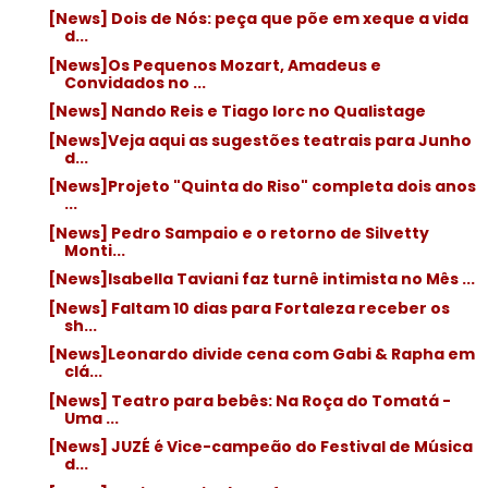
[News] Dois de Nós: peça que põe em xeque a vida
d...
[News]Os Pequenos Mozart, Amadeus e
Convidados no ...
[News] Nando Reis e Tiago Iorc no Qualistage
[News]Veja aqui as sugestões teatrais para Junho
d...
[News]Projeto "Quinta do Riso" completa dois anos
...
[News] Pedro Sampaio e o retorno de Silvetty
Monti...
[News]Isabella Taviani faz turnê intimista no Mês ...
[News] Faltam 10 dias para Fortaleza receber os
sh...
[News]Leonardo divide cena com Gabi & Rapha em
clá...
[News] Teatro para bebês: Na Roça do Tomatá -
Uma ...
[News] JUZÉ é Vice-campeão do Festival de Música
d...