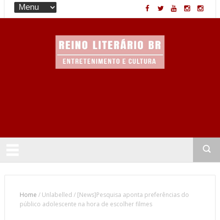
Entretenimento & Cultura
Home
/
Unlabelled
/
[News]Pesquisa aponta preferências do
público adolescente na hora de escolher filmes