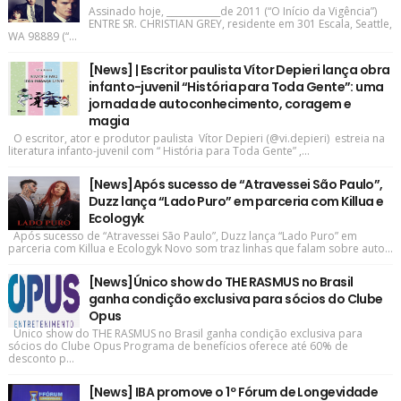
Assinado hoje, ____________de 2011 (“O Início da Vigência”)
ENTRE SR. CHRISTIAN GREY, residente em 301 Escala, Seattle,
WA 98889 (“...
[News] | Escritor paulista Vítor Depieri lança obra
infanto-juvenil “História para Toda Gente”: uma
jornada de autoconhecimento, coragem e
magia
O escritor, ator e produtor paulista Vítor Depieri (@vi.depieri) estreia na
literatura infanto-juvenil com “ História para Toda Gente” ,...
[News]Após sucesso de “Atravessei São Paulo”,
Duzz lança “Lado Puro” em parceria com Killua e
Ecologyk
Após sucesso de “Atravessei São Paulo”, Duzz lança “Lado Puro” em
parceria com Killua e Ecologyk Novo som traz linhas que falam sobre auto...
[News]Único show do THE RASMUS no Brasil
ganha condição exclusiva para sócios do Clube
Opus
Único show do THE RASMUS no Brasil ganha condição exclusiva para
sócios do Clube Opus Programa de benefícios oferece até 60% de
desconto p...
[News] IBA promove o 1º Fórum de Longevidade