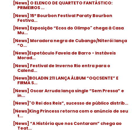
[News] O ELENCO DE QUARTETO FANTÁSTICO:
PRIMEIROS ...
[News] 15º Bourbon Festival Paraty Bourbon
Festiva...
[News] Exposição “Ecos do Olimpo" chega à Casa
Mu...
[News] Moradora negra de Cubango/Niterói lança
“O...
[News]Espetáculo Favela de Barro - Instáveis
Morad...
[News] Festival de Inverno Rio entra para o
Calend...
[News]BOLADIN 211 LANÇA ÁLBUM “OQCSENTE” E
FIRMA S...
[News] Oscar Arruda lança single “Sem Pressa” e
in...
[News]"O Rei dos Reis”, sucesso de público distrib...
[News]King Princess retorna com o anúncio de seu
t...
[News] “A História que nos Contaram” chega ao
Teat...