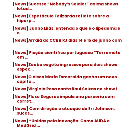
[News]Sucesso “Nobody’s Soldier” anima shows
lotad...
[News] Espetáculo Felizarda reflete sobre a
hiperp...
[News] Junho Lilás: entenda o que é o lipedema e
o...
[News]Arraiá do CCBB RJ dias 14 e 15 de junho com
...
[News] Ficção científica portuguesa “Terremoto
em ...
[News]Zeeba esgota ingressos para dois shows
espec...
[News]O disco Maria Esmeralda ganha um novo
capítu...
[News]Virgínia Rosa canta Raul Seixas no show L...
[News]Fluxo Seguros impulsiona parceria com
corret...
[News] Com direção e atuação de Eri Johnson,
suces...
[News] “Unidas pela Inovação: Como AUDA e
MedGrid ...