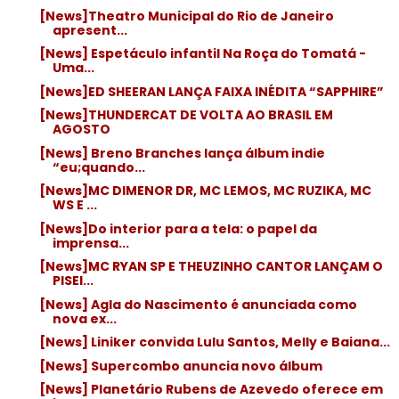
[News]Theatro Municipal do Rio de Janeiro
apresent...
[News] Espetáculo infantil Na Roça do Tomatá -
Uma...
[News]ED SHEERAN LANÇA FAIXA INÉDITA “SAPPHIRE”
[News]THUNDERCAT DE VOLTA AO BRASIL EM
AGOSTO
[News] Breno Branches lança álbum indie
“eu;quando...
[News]MC DIMENOR DR, MC LEMOS, MC RUZIKA, MC
WS E ...
[News]Do interior para a tela: o papel da
imprensa...
[News]MC RYAN SP E THEUZINHO CANTOR LANÇAM O
PISEI...
[News] Agla do Nascimento é anunciada como
nova ex...
[News] Liniker convida Lulu Santos, Melly e Baiana...
[News] Supercombo anuncia novo álbum
[News] Planetário Rubens de Azevedo oferece em