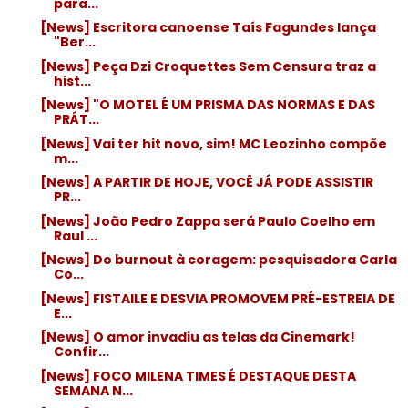
para...
[News] Escritora canoense Taís Fagundes lança
"Ber...
[News] Peça Dzi Croquettes Sem Censura traz a
hist...
[News] "O MOTEL É UM PRISMA DAS NORMAS E DAS
PRÁT...
[News] Vai ter hit novo, sim! MC Leozinho compõe
m...
[News] A PARTIR DE HOJE, VOCÊ JÁ PODE ASSISTIR
PR...
[News] João Pedro Zappa será Paulo Coelho em
Raul ...
[News] Do burnout à coragem: pesquisadora Carla
Co...
[News] FISTAILE E DESVIA PROMOVEM PRÉ-ESTREIA DE
E...
[News] O amor invadiu as telas da Cinemark!
Confir...
[News] FOCO MILENA TIMES É DESTAQUE DESTA
SEMANA N...