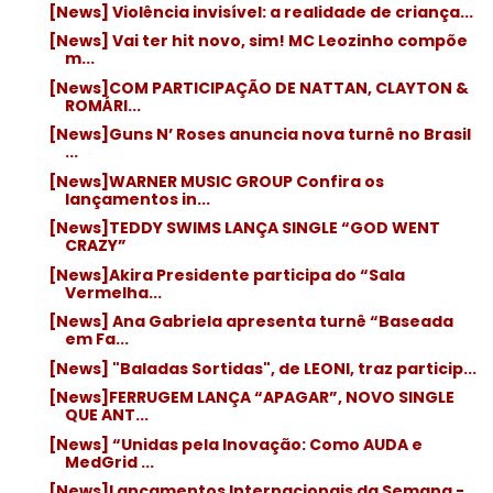
[News] Violência invisível: a realidade de criança...
[News] Vai ter hit novo, sim! MC Leozinho compõe
m...
[News]COM PARTICIPAÇÃO DE NATTAN, CLAYTON &
ROMÁRI...
[News]Guns N’ Roses anuncia nova turnê no Brasil
...
[News]WARNER MUSIC GROUP Confira os
lançamentos in...
[News]TEDDY SWIMS LANÇA SINGLE “GOD WENT
CRAZY”
[News]Akira Presidente participa do “Sala
Vermelha...
[News] Ana Gabriela apresenta turnê “Baseada
em Fa...
[News] "Baladas Sortidas", de LEONI, traz particip...
[News]FERRUGEM LANÇA “APAGAR”, NOVO SINGLE
QUE ANT...
[News] “Unidas pela Inovação: Como AUDA e
MedGrid ...
[News]Lançamentos Internacionais da Semana -