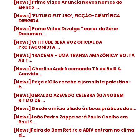
[News] Prime Video Anuncia Novos Nomes do
Elenco ...
[News] ‘FUTURO FUTURO’, FICÇÃO-CIENTÍFICA
DIRIGIDA...
[News] Prime Video Divulga Teaser da Série
Documen...
[News] VIIH TUBE SERÁ VOZ OFICIAL DA
PROTAGONISTA ...
[News] ‘IRACEMA – UMA TRANSA AMAZÔNICA’ VOLTA
ÀS T...
[News] Charlles André comanda Tô de Rolê &
Convida...
[News] Peça eXílio recebe a jornalista palestino-
b...
[News]GERALDO AZEVEDO CELEBRA 80 ANOS EM
RITMO DE ...
[News] Desde o início aliado às boas práticas da s...
[News]João Pedro Zappa será Paulo Coelho em
Raul S...
[News]Feira do Bom Retiro e ABIV entram no clima
d...