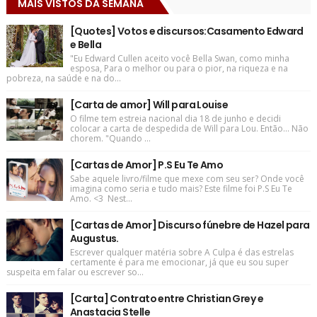
MAIS VISTOS DA SEMANA
[Quotes] Votos e discursos:Casamento Edward
e Bella
"Eu Edward Cullen aceito você Bella Swan, como minha
esposa, Para o melhor ou para o pior, na riqueza e na
pobreza, na saúde e na do...
[Carta de amor] Will para Louise
O filme tem estreia nacional dia 18 de junho e decidi
colocar a carta de despedida de Will para Lou. Então... Não
chorem. "Quando ...
[Cartas de Amor] P.S Eu Te Amo
Sabe aquele livro/filme que mexe com seu ser? Onde você
imagina como seria e tudo mais? Este filme foi P.S Eu Te
Amo. <3 Nest...
[Cartas de Amor] Discurso fúnebre de Hazel para
Augustus.
Escrever qualquer matéria sobre A Culpa é das estrelas
certamente é para me emocionar, já que eu sou super
suspeita em falar ou escrever so...
[Carta] Contrato entre Christian Grey e
Anastacia Stelle