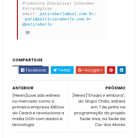
Produtora Executiva| Conexões
Estratégicas
email:
patirabello@uol.com.br
;
pati@patriciarabello.com.br
@patirabello
COMPARTILHE
Facebook
Twitter
Google+
ANTERIOR
PRÓXIMO
[News]Luve.ads estreia
[News]“Ensaio ir embora”,
no mercado como a
do Grupo Chão, estreia
primeira empresa AllDoor
em 7 de junho na
do Ceará e revoluciona a
programação do projeto
mídia OOH com dados e
Sede Viva, na Sede da
tecnologia
Cia. dos Atores