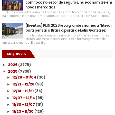
com foco no setor de seguros, na economia e em
novos mercados
IBA promove o 1º Fórum de Longevidade com foco no setor de seguros,
na economia e em novos mercados O Instituto Brasileiro de Atuária (IBA...
[Eventos] FLIN 2026 leva grandes nomes a Niterói
para pensar o Brasil a partir de Lélia Gonzalez
Toda palavra nasce de um território. Carrega memórias,
afetos, ancestralidades, disputas e formas próprias de
enxergar o mundo. É a partir...
ARQUIVOS
2026
(2775)
►
2025
(7335)
▼
12/28 - 01/04
(30)
►
12/21 - 12/28
(50)
►
12/14 - 12/21
(85)
►
12/07 - 12/14
(99)
►
11/30 - 12/07
(111)
►
11/23 - 11/30
(128)
►