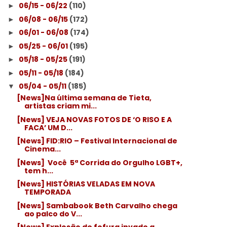
06/15 - 06/22
(110)
►
06/08 - 06/15
(172)
►
06/01 - 06/08
(174)
►
05/25 - 06/01
(195)
►
05/18 - 05/25
(191)
►
05/11 - 05/18
(184)
►
05/04 - 05/11
(185)
▼
[News]Na última semana de Tieta,
artistas criam mi...
[News] VEJA NOVAS FOTOS DE ‘O RISO E A
FACA’ UM D...
[News] FID:RIO – Festival Internacional de
Cinema...
[News] ​ Você ​ 5ª Corrida do Orgulho LGBT+,
tem h...
[News] HISTÓRIAS VELADAS EM NOVA
TEMPORADA
[News] Sambabook Beth Carvalho chega
ao palco do V...