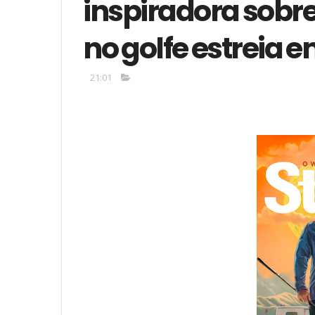
inspiradora sobr
no golfe estreia 
21:01