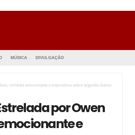
O
MÚSICA
DIVULGAÇÃO
Wilson, comédia emocionante e inspiradora sobre segunda chance
Estrelada por Owen
 emocionante e