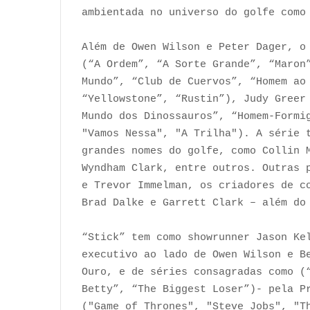
ambientada no universo do golfe como
Além de Owen Wilson e Peter Dager, o
(“A Ordem”, “A Sorte Grande”, “Maron
Mundo”, “Club de Cuervos”, “Homem ao
“Yellowstone”, “Rustin”), Judy Greer
Mundo dos Dinossauros”, “Homem-Formi
"Vamos Nessa", "A Trilha"). A série 
grandes nomes do golfe, como Collin 
Wyndham Clark, entre outros. Outras 
e Trevor Immelman, os criadores de c
Brad Dalke e Garrett Clark – além do
“Stick” tem como showrunner Jason Ke
executivo ao lado de Owen Wilson e B
Ouro, e de séries consagradas como (
Betty”, “The Biggest Loser”)- pela P
("Game of Thrones", "Steve Jobs", "T