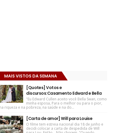
MAIS VISTOS DA SEMANA
[Quotes] Votos e
discursos:Casamento Edward e Bella
"Eu Edward Cullen aceito você Bella Swan, como
minha esposa, Para o melhor ou para o pior,
na riqueza e na pobreza, na saúde e na do...
[Carta de amor] Will para Louise
O filme tem estreia nacional dia 18 de junho e
decidi colocar a carta de despedida de Will
para Lou. Então... Não chorem. "Quando ...