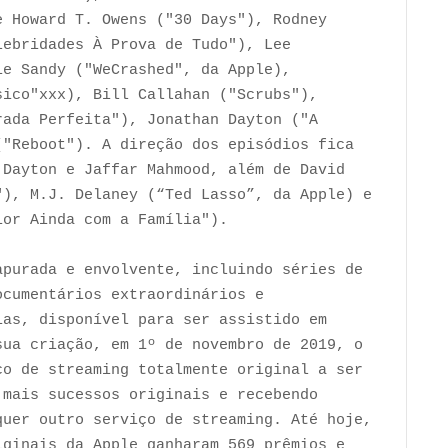
e Howard T. Owens ("30 Days"), Rodney
lebridades À Prova de Tudo"), Lee
ie Sandy ("WeCrashed", da Apple),
sico"xxx), Bill Callahan ("Scrubs"),
rada Perfeita"), Jonathan Dayton ("A
("Reboot"). A direção dos episódios fica
 Dayton e Jaffar Mahmood, além de David
"), M.J. Delaney (“Ted Lasso”, da Apple) e
ior Ainda com a Família").
apurada e envolvente, incluindo séries de
ocumentários extraordinários e
ias, disponível para ser assistido em
sua criação, em 1º de novembro de 2019, o
ço de streaming totalmente original a ser
 mais sucessos originais e recebendo
quer outro serviço de streaming. Até hoje,
iginais da Apple ganharam 569 prêmios e