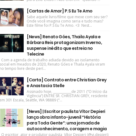
[Cartas de Amor] P.S Eu Te Amo
Sabe aquele livro/filme que mexe com seu ser?
Onde você imagina como seria e tudo mais?
Este filme foi P.S Eu Te Amo. <3 Nest...
[News] Renato Góes, Thaila Ayala e
Bárbara Reis protagonizam Inverno,
suspense inédito que estreia no
Telecine
Com a agenda de trabalho adiada devido ao isolamento
social em meados de 2020, Renato Góes e Thaila Ayala viram
no tempo livre deste perí...
[Carta] Contrato entre Christian Grey
e Anastacia Stelle
Assinado hoje, ____________de 2011 (“O Início da
Vigência”) ENTRE SR. CHRISTIAN GREY, residente
em 301 Escala, Seattle, WA 98889 (“...
[News] | Escritor paulista Vítor Depieri
lança obra infanto-juvenil “História
para Toda Gente”: uma jornada de
autoconhecimento, coragem e magia
O escritor, ator e produtor paulista Vítor Depieri (@vi.depieri)