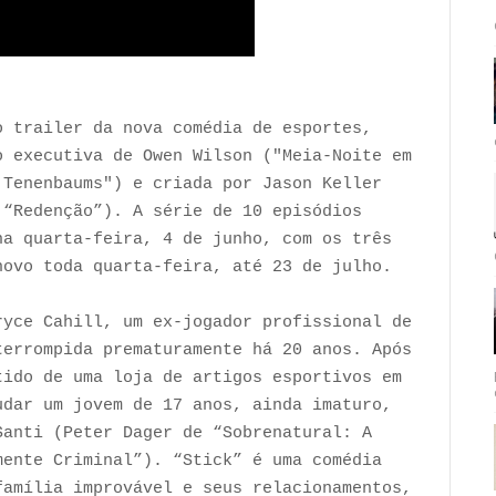
o trailer da nova comédia de esportes,
o executiva de Owen Wilson ("Meia-Noite em
 Tenenbaums") e criada por Jason Keller
 “Redenção”). A série de 10 episódios
na quarta-feira, 4 de junho, com os três
novo toda quarta-feira, até 23 de julho.
ryce Cahill, um ex-jogador profissional de
terrompida prematuramente há 20 anos. Após
tido de uma loja de artigos esportivos em
udar um jovem de 17 anos, ainda imaturo,
Santi (Peter Dager de “Sobrenatural: A
mente Criminal”). “Stick” é uma comédia
família improvável e seus relacionamentos,