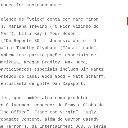
 nunca foi mostrado antes.
 elenco de “Stick” conta com Marc Maron
”), Mariana Treviño (“O Pior Vizinho do
 Mar”), Lilli Kay ("Your Honor”,
 (“De Repente 30”, “Jurassic World - O
ga”) e Timothy Olyphant ("Justificado",
também traz participações especiais de
Morikawa, Keegan Bradley, Max Homa,
participações especiais incluem Jim Nantz
onteúdo do canal Good Good – Matt Scharff,
 entusiasta de golfe Dan Rapaport.
ller, que também atua como produtor
en Silverman- vencedor do Emmy e Globo de
“The Office”, “Jane the Virgin”, “Ugly
ropagate Content, além de Guymon Casady
he Terror"), da Entertainment 360. A série