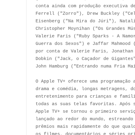
conta ainda com produção executiva d
Ferrell ("Zorro"), Drew Buckley ("Ce
Eisenberg ("Na Mira do Júri"), Natal
Christopher Moynihan ("Os Grandes Mú
Valerie Faris ("Ruby Sparks - A Namo
Guerra dos Sexos") e Jaffar Mahmood 
por conta de Valerie Faris, Jonathan
Dobkin ("Jack, o Caçador de Gigantes
John Hamburg ("Entrando numa Fria Ma
O Apple TV+ oferece uma programação 
drama e comédia, longas metragens, d
entretenimento para crianças e famíl
todas as suas telas favoritas. Após 
Apple TV+ se tornou o primeiro servi
lançado ao redor do mundo, estreando
prêmios mais rapidamente do que qual
os filmes, documentários e séries or