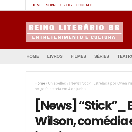
HOME
SOBRE O BLOG
CONTATO
Entretenimento & Cultura
HOME
LIVROS
FILMES
SÉRIES
TEATR
Home
/
Unlabelled
/
[News] “Stick”_ Estrelada por Owen 
no golfe estreia em 4 de junho
[News] “Stick”_ 
Wilson, comédia