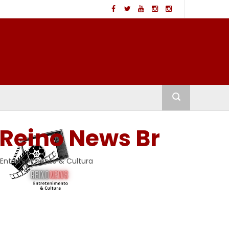
Reino News Br
Entretenimento & Cultura