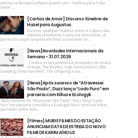
estreia na literatura infanto-juvenil com “ História para Toda
Gente” ,...
[Cartas de Amor] Discurso fúnebre de
Hazel para Augustus.
Escrever qualquer matéria sobre A Culpa é das
estrelas certamente é para me emocionar, já
que eu sou super suspeita em falar ou escrever so...
[News]Novidades Internacionais da
Semana - 31.07.2026
Confira os lançamentos e novidades de Ariana
Grande, The Beatles, mgk, benny blanco, Ellie
Goulding, Greta Van Fleet, The Offspring e ma...
[News]Após sucesso de “Atravessei
São Paulo”, Duzz lança “Lado Puro” em
parceria com Killua e Ecologyk
Após sucesso de “Atravessei São Paulo”, Duzz lança “Lado
Puro” em parceria com Killua e Ecologyk Novo som traz linhas
que falam sobre auto...
[Filmes] MUBI E FILMES DO ESTAÇÃO
ANUNCIAM DATA DE ESTREIA DO NOVO
FILME DE KARIM AÏNOUZ