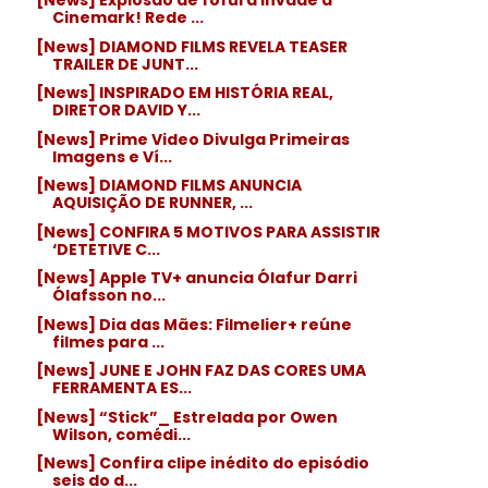
[News] Explosão de fofura invade a
Cinemark! Rede ...
[News] DIAMOND FILMS REVELA TEASER
TRAILER DE JUNT...
[News] INSPIRADO EM HISTÓRIA REAL,
DIRETOR DAVID Y...
[News] Prime Video Divulga Primeiras
Imagens e Ví...
[News] DIAMOND FILMS ANUNCIA
AQUISIÇÃO DE RUNNER, ...
[News] CONFIRA 5 MOTIVOS PARA ASSISTIR
‘DETETIVE C...
[News] Apple TV+ anuncia Ólafur Darri
Ólafsson no...
[News] Dia das Mães: Filmelier+ reúne
filmes para ...
[News] JUNE E JOHN FAZ DAS CORES UMA
FERRAMENTA ES...
[News] “Stick”_ Estrelada por Owen
Wilson, comédi...
[News] Confira clipe inédito do episódio
seis do d...