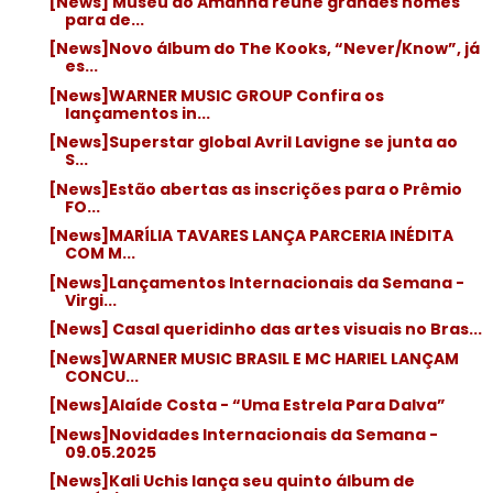
[News] Museu do Amanhã reúne grandes nomes
para de...
[News]Novo álbum do The Kooks, “Never/Know”, já
es...
[News]WARNER MUSIC GROUP Confira os
lançamentos in...
[News]Superstar global Avril Lavigne se junta ao
S...
[News]Estão abertas as inscrições para o Prêmio
FO...
[News]MARÍLIA TAVARES LANÇA PARCERIA INÉDITA
COM M...
[News]Lançamentos Internacionais da Semana -
Virgi...
[News] Casal queridinho das artes visuais no Bras...
[News]WARNER MUSIC BRASIL E MC HARIEL LANÇAM
CONCU...
[News]Alaíde Costa - “Uma Estrela Para Dalva”
[News]Novidades Internacionais da Semana -
09.05.2025
[News]Kali Uchis lança seu quinto álbum de