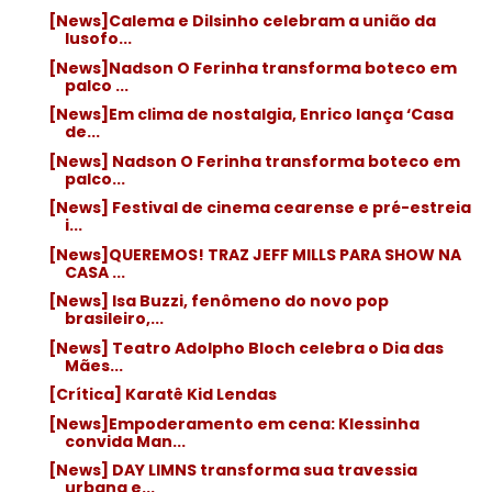
[News]Calema e Dilsinho celebram a união da
lusofo...
[News]Nadson O Ferinha transforma boteco em
palco ...
[News]Em clima de nostalgia, Enrico lança ‘Casa
de...
[News] Nadson O Ferinha transforma boteco em
palco...
[News] Festival de cinema cearense e pré-estreia
i...
[News]QUEREMOS! TRAZ JEFF MILLS PARA SHOW NA
CASA ...
[News] Isa Buzzi, fenômeno do novo pop
brasileiro,...
[News] Teatro Adolpho Bloch celebra o Dia das
Mães...
[Crítica] Karatê Kid Lendas
[News]Empoderamento em cena: Klessinha
convida Man...
[News] DAY LIMNS transforma sua travessia
urbana e...