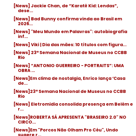
[News] Jackie Chan, de “Karatê Kid: Lendas”,
dese...
[News] Bad Bunny confirma vinda ao Brasil em
2026...
[News] "Meu Mundo em Palavras": autobiografia
inf...
[News] Viki | Dia das mães: 10 títulos com figura...
[News] 23ª Semana Nacional de Museus no CCBB
Rio
[News] “ANTONIO GUERREIRO - PORTRAITS”: UMA
OBRA ...
[News]Em clima de nostalgia, Enrico lança ‘Casa
de...
[News]23ª Semana Nacional de Museus no CCBB
Rio
[News] Eletromidia consolida presença em Belém e
r...
[News]ROBERTA SÁ APRESENTA "BRASEIRO 2.0" NO
CIRCO...
[News]Em "Porcos Não Olham Pro Céu", Undo
sugere r...