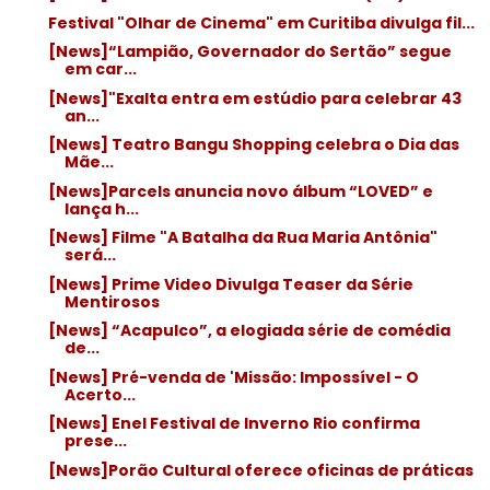
Festival "Olhar de Cinema" em Curitiba divulga fil...
[News]“Lampião, Governador do Sertão” segue
em car...
[News]"Exalta entra em estúdio para celebrar 43
an...
[News] Teatro Bangu Shopping celebra o Dia das
Mãe...
[News]Parcels anuncia novo álbum “LOVED” e
lança h...
[News] Filme "A Batalha da Rua Maria Antônia"
será...
[News] Prime Video Divulga Teaser da Série
Mentirosos
[News] “Acapulco”, a elogiada série de comédia
de...
[News] Pré-venda de 'Missão: Impossível - O
Acerto...
[News] Enel Festival de Inverno Rio confirma
prese...
[News]Porão Cultural oferece oficinas de práticas
...