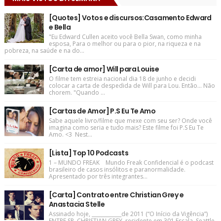
[Quotes] Votos e discursos:Casamento Edward
e Bella
"Eu Edward Cullen aceito você Bella Swan, como minha
esposa, Para o melhor ou para o pior, na riqueza e na
pobreza, na saúde e na do...
[Carta de amor] Will para Louise
O filme tem estreia nacional dia 18 de junho e decidi
colocar a carta de despedida de Will para Lou. Então... Não
chorem. "Quando ...
[Cartas de Amor] P.S Eu Te Amo
Sabe aquele livro/filme que mexe com seu ser? Onde você
imagina como seria e tudo mais? Este filme foi P.S Eu Te
Amo. <3 Nest...
[Lista] Top 10 Podcasts
1 – MUNDO FREAK Mundo Freak Confidencial é o podcast
brasileiro de casos insólitos e paranormalidade.
Apresentado por três integrantes...
[Carta] Contrato entre Christian Grey e
Anastacia Stelle
Assinado hoje, ____________de 2011 (“O Início da Vigência”)
ENTRE SR. CHRISTIAN GREY, residente em 301 Escala, Seattle,