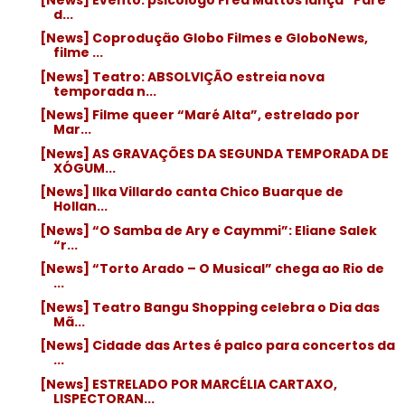
d...
[News] Coprodução Globo Filmes e GloboNews,
filme ...
[News] Teatro: ABSOLVIÇÃO estreia nova
temporada n...
[News] Filme queer “Maré Alta”, estrelado por
Mar...
[News] AS GRAVAÇÕES DA SEGUNDA TEMPORADA DE
XÓGUM...
[News] Ilka Villardo canta Chico Buarque de
Hollan...
[News] “O Samba de Ary e Caymmi”: Eliane Salek
“r...
[News] “Torto Arado – O Musical” chega ao Rio de
...
[News] Teatro Bangu Shopping celebra o Dia das
Mã...
[News] Cidade das Artes é palco para concertos da
...
[News] ESTRELADO POR MARCÉLIA CARTAXO,
LISPECTORAN...