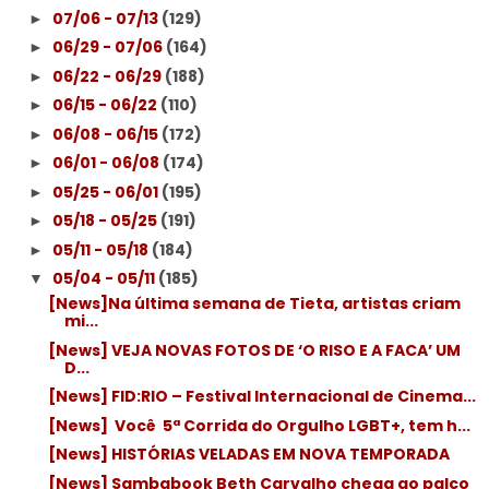
07/06 - 07/13
(129)
►
06/29 - 07/06
(164)
►
06/22 - 06/29
(188)
►
06/15 - 06/22
(110)
►
06/08 - 06/15
(172)
►
06/01 - 06/08
(174)
►
05/25 - 06/01
(195)
►
05/18 - 05/25
(191)
►
05/11 - 05/18
(184)
►
05/04 - 05/11
(185)
▼
[News]Na última semana de Tieta, artistas criam
mi...
[News] VEJA NOVAS FOTOS DE ‘O RISO E A FACA’ UM
D...
[News] FID:RIO – Festival Internacional de Cinema...
[News] ​ Você ​ 5ª Corrida do Orgulho LGBT+, tem h...
[News] HISTÓRIAS VELADAS EM NOVA TEMPORADA
[News] Sambabook Beth Carvalho chega ao palco