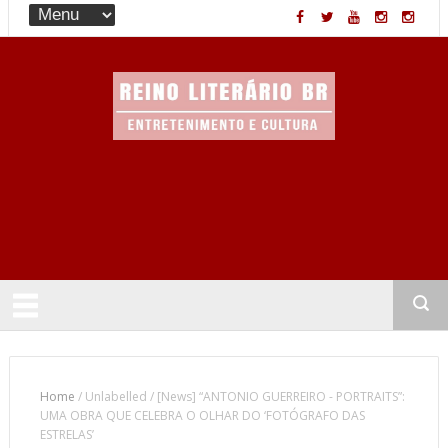
Entretenimento & Cultura
Home
/
Unlabelled
/
[News] “ANTONIO GUERREIRO - PORTRAITS”:
UMA OBRA QUE CELEBRA O OLHAR DO ‘FOTÓGRAFO DAS
ESTRELAS’