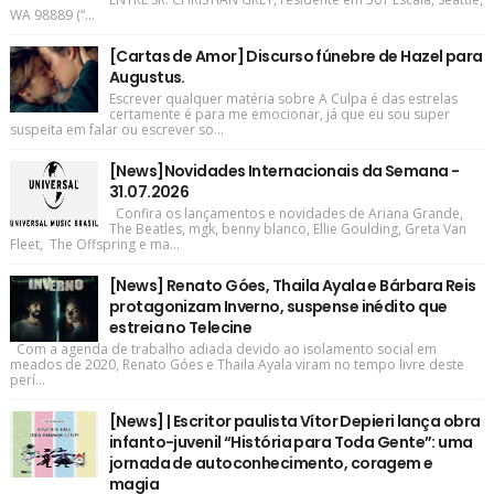
WA 98889 (“...
[Cartas de Amor] Discurso fúnebre de Hazel para
Augustus.
Escrever qualquer matéria sobre A Culpa é das estrelas
certamente é para me emocionar, já que eu sou super
suspeita em falar ou escrever so...
[News]Novidades Internacionais da Semana -
31.07.2026
Confira os lançamentos e novidades de Ariana Grande,
The Beatles, mgk, benny blanco, Ellie Goulding, Greta Van
Fleet, The Offspring e ma...
[News] Renato Góes, Thaila Ayala e Bárbara Reis
protagonizam Inverno, suspense inédito que
estreia no Telecine
Com a agenda de trabalho adiada devido ao isolamento social em
meados de 2020, Renato Góes e Thaila Ayala viram no tempo livre deste
perí...
[News] | Escritor paulista Vítor Depieri lança obra
infanto-juvenil “História para Toda Gente”: uma
jornada de autoconhecimento, coragem e
magia