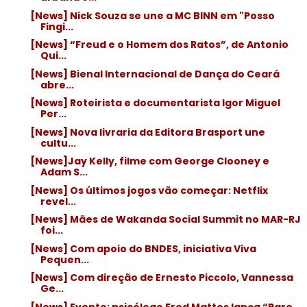
[News] Nick Souza se une a MC BINN em "Posso
Fingi...
[News] “Freud e o Homem dos Ratos”, de Antonio
Qui...
[News] Bienal Internacional de Dança do Ceará
abre...
[News] Roteirista e documentarista Igor Miguel
Per...
[News] Nova livraria da Editora Brasport une
cultu...
[News]Jay Kelly, filme com George Clooney e
Adam S...
[News] Os últimos jogos vão começar: Netflix
revel...
[News] Mães de Wakanda Social Summit no MAR-RJ
foi...
[News] Com apoio do BNDES, iniciativa Viva
Pequen...
[News] Com direção de Ernesto Piccolo, Vannessa
Ge...
[News] Evento: psicólogo Fred Mattos lança “Pare