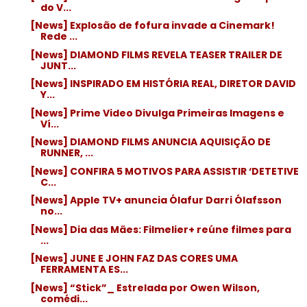
do V...
[News] Explosão de fofura invade a Cinemark!
Rede ...
[News] DIAMOND FILMS REVELA TEASER TRAILER DE
JUNT...
[News] INSPIRADO EM HISTÓRIA REAL, DIRETOR DAVID
Y...
[News] Prime Video Divulga Primeiras Imagens e
Ví...
[News] DIAMOND FILMS ANUNCIA AQUISIÇÃO DE
RUNNER, ...
[News] CONFIRA 5 MOTIVOS PARA ASSISTIR ‘DETETIVE
C...
[News] Apple TV+ anuncia Ólafur Darri Ólafsson
no...
[News] Dia das Mães: Filmelier+ reúne filmes para
...
[News] JUNE E JOHN FAZ DAS CORES UMA
FERRAMENTA ES...
[News] “Stick”_ Estrelada por Owen Wilson,
comédi...