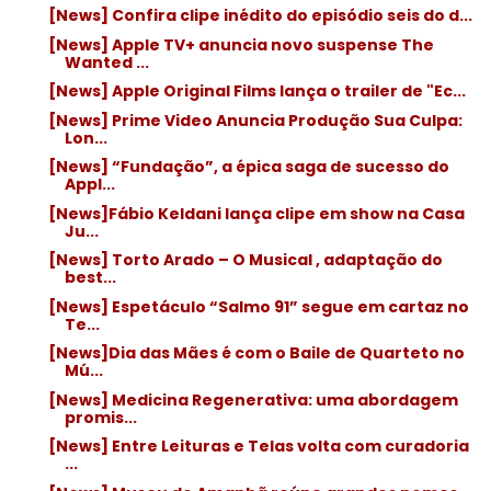
[News] Confira clipe inédito do episódio seis do d...
[News] Apple TV+ anuncia novo suspense The
Wanted ...
[News] Apple Original Films lança o trailer de "Ec...
[News] Prime Video Anuncia Produção Sua Culpa:
Lon...
[News] “Fundação”, a épica saga de sucesso do
Appl...
[News]Fábio Keldani lança clipe em show na Casa
Ju...
[News] Torto Arado – O Musical , adaptação do
best...
[News] Espetáculo “Salmo 91” segue em cartaz no
Te...
[News]Dia das Mães é com o Baile de Quarteto no
Mú...
[News] Medicina Regenerativa: uma abordagem
promis...
[News] Entre Leituras e Telas volta com curadoria
...