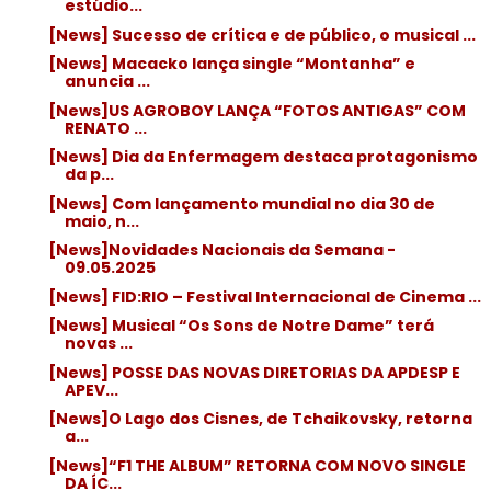
estúdio...
[News] Sucesso de crítica e de público, o musical ...
[News] Macacko lança single “Montanha” e
anuncia ...
[News]US AGROBOY LANÇA “FOTOS ANTIGAS” COM
RENATO ...
[News] Dia da Enfermagem destaca protagonismo
da p...
[News] Com lançamento mundial no dia 30 de
maio, n...
[News]Novidades Nacionais da Semana -
09.05.2025
[News] FID:RIO – Festival Internacional de Cinema ...
[News] Musical “Os Sons de Notre Dame” terá
novas ...
[News] POSSE DAS NOVAS DIRETORIAS DA APDESP E
APEV...
[News]O Lago dos Cisnes, de Tchaikovsky, retorna
a...
[News]“F1 THE ALBUM” RETORNA COM NOVO SINGLE
DA ÍC...