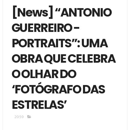
[News] “ANTONIO
GUERREIRO -
PORTRAITS”: UMA
OBRA QUE CELEBRA
O OLHAR DO
‘FOTÓGRAFO DAS
ESTRELAS’
20:59