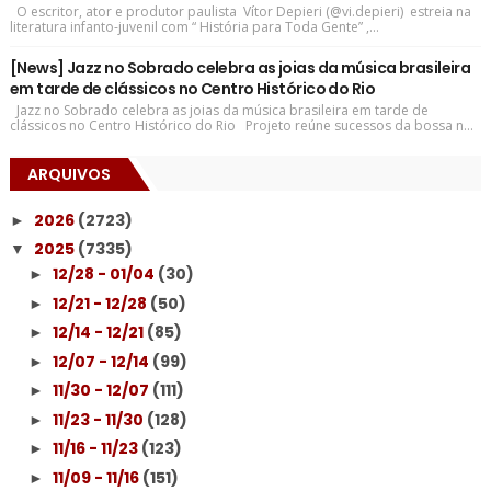
O escritor, ator e produtor paulista Vítor Depieri (@vi.depieri) estreia na
literatura infanto-juvenil com “ História para Toda Gente” ,...
[News] Jazz no Sobrado celebra as joias da música brasileira
em tarde de clássicos no Centro Histórico do Rio
Jazz no Sobrado celebra as joias da música brasileira em tarde de
clássicos no Centro Histórico do Rio Projeto reúne sucessos da bossa n...
ARQUIVOS
2026
(2723)
►
2025
(7335)
▼
12/28 - 01/04
(30)
►
12/21 - 12/28
(50)
►
12/14 - 12/21
(85)
►
12/07 - 12/14
(99)
►
11/30 - 12/07
(111)
►
11/23 - 11/30
(128)
►
11/16 - 11/23
(123)
►
11/09 - 11/16
(151)
►