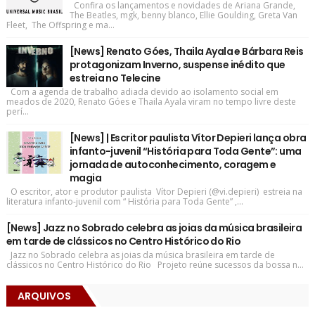
Confira os lançamentos e novidades de Ariana Grande,
The Beatles, mgk, benny blanco, Ellie Goulding, Greta Van
Fleet, The Offspring e ma...
[News] Renato Góes, Thaila Ayala e Bárbara Reis
protagonizam Inverno, suspense inédito que
estreia no Telecine
Com a agenda de trabalho adiada devido ao isolamento social em
meados de 2020, Renato Góes e Thaila Ayala viram no tempo livre deste
perí...
[News] | Escritor paulista Vítor Depieri lança obra
infanto-juvenil “História para Toda Gente”: uma
jornada de autoconhecimento, coragem e
magia
O escritor, ator e produtor paulista Vítor Depieri (@vi.depieri) estreia na
literatura infanto-juvenil com “ História para Toda Gente” ,...
[News] Jazz no Sobrado celebra as joias da música brasileira
em tarde de clássicos no Centro Histórico do Rio
Jazz no Sobrado celebra as joias da música brasileira em tarde de
clássicos no Centro Histórico do Rio Projeto reúne sucessos da bossa n...
ARQUIVOS