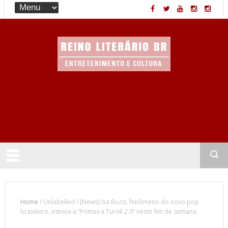
Entretenimento & Cultura
Home
/
Unlabelled
/
[News] Isa Buzzi, fenômeno do novo pop
brasileiro, estreia a “Primeira Turnê 2.0” neste fim de semana