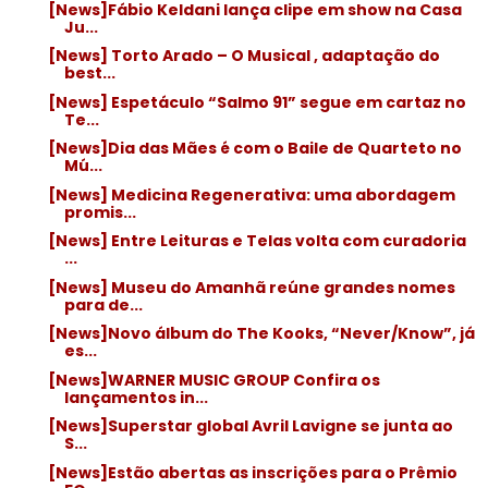
[News]Fábio Keldani lança clipe em show na Casa
Ju...
[News] Torto Arado – O Musical , adaptação do
best...
[News] Espetáculo “Salmo 91” segue em cartaz no
Te...
[News]Dia das Mães é com o Baile de Quarteto no
Mú...
[News] Medicina Regenerativa: uma abordagem
promis...
[News] Entre Leituras e Telas volta com curadoria
...
[News] Museu do Amanhã reúne grandes nomes
para de...
[News]Novo álbum do The Kooks, “Never/Know”, já
es...
[News]WARNER MUSIC GROUP Confira os
lançamentos in...
[News]Superstar global Avril Lavigne se junta ao
S...
[News]Estão abertas as inscrições para o Prêmio