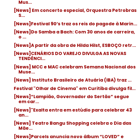
Mus...
[News] Em concerto especial, Orquestra Petrobras
S...
[News]Festival 90’s traz os reis do pagode à Marin...
[News]Do Samba a Bach: Com 30 anos de carreira,
o ...
[News]A partir da obra de Hilda Hilst, ESBOÇO retr...
[News]CENÁRIOS DO VAREJO DIVULGA AS NOVAS
TENDÊNCI...
[News] MCC e MAC celebram Semana Nacional dos
Muse...
[News] Instituto Brasileiro de Atuária (IBA) traz ...
Festival "Olhar de Cinema" em Curitiba divulga fil...
[News]“Lampião, Governador do Sertão” segue
em car...
[News]"Exalta entra em estúdio para celebrar 43
an...
[News] Teatro Bangu Shopping celebra o Dia das
Mãe...
[News]Parcels anuncia novo álbum “LOVED” e