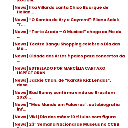
[News] Ilka Villardo canta Chico Buarque de
Hollan...
[News] “O Samba de Ary e Caymmi”: Eliane Salek
“r...
[News] “Torto Arado – O Musical” chega ao Rio de
...
[News] Teatro Bangu Shopping celebra o Dia das
Mã...
[News] Cidade das Artes é palco para concertos da
...
[News] ESTRELADO POR MARCÉLIA CARTAXO,
LISPECTORAN...
[News] Jackie Chan, de “Karatê Kid: Lendas”,
dese...
[News] Bad Bunny confirma vinda ao Brasil em
2026...
[News] "Meu Mundo em Palavras": autobiografia
inf...
[News] Viki | Dia das mães: 10 títulos com figura...
[News] 23ª Semana Nacional de Museus no CCBB