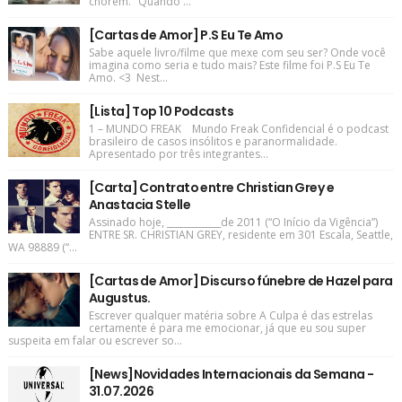
chorem. "Quando ...
[Cartas de Amor] P.S Eu Te Amo
Sabe aquele livro/filme que mexe com seu ser? Onde você
imagina como seria e tudo mais? Este filme foi P.S Eu Te
Amo. <3 Nest...
[Lista] Top 10 Podcasts
1 – MUNDO FREAK Mundo Freak Confidencial é o podcast
brasileiro de casos insólitos e paranormalidade.
Apresentado por três integrantes...
[Carta] Contrato entre Christian Grey e
Anastacia Stelle
Assinado hoje, ____________de 2011 (“O Início da Vigência”)
ENTRE SR. CHRISTIAN GREY, residente em 301 Escala, Seattle,
WA 98889 (“...
[Cartas de Amor] Discurso fúnebre de Hazel para
Augustus.
Escrever qualquer matéria sobre A Culpa é das estrelas
certamente é para me emocionar, já que eu sou super
suspeita em falar ou escrever so...
[News]Novidades Internacionais da Semana -
31.07.2026