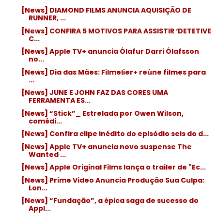
[News] DIAMOND FILMS ANUNCIA AQUISIÇÃO DE
RUNNER, ...
[News] CONFIRA 5 MOTIVOS PARA ASSISTIR ‘DETETIVE
C...
[News] Apple TV+ anuncia Ólafur Darri Ólafsson
no...
[News] Dia das Mães: Filmelier+ reúne filmes para
...
[News] JUNE E JOHN FAZ DAS CORES UMA
FERRAMENTA ES...
[News] “Stick”_ Estrelada por Owen Wilson,
comédi...
[News] Confira clipe inédito do episódio seis do d...
[News] Apple TV+ anuncia novo suspense The
Wanted ...
[News] Apple Original Films lança o trailer de "Ec...
[News] Prime Video Anuncia Produção Sua Culpa:
Lon...
[News] “Fundação”, a épica saga de sucesso do
Appl...