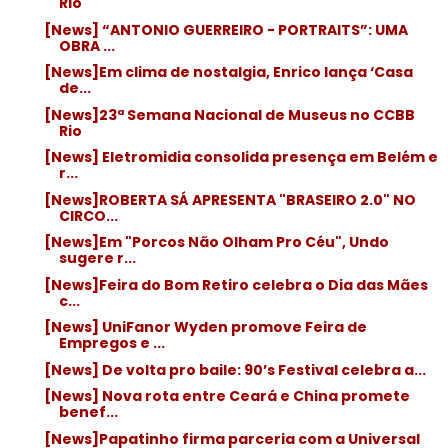
Rio
[News] “ANTONIO GUERREIRO - PORTRAITS”: UMA
OBRA ...
[News]Em clima de nostalgia, Enrico lança ‘Casa
de...
[News]23ª Semana Nacional de Museus no CCBB
Rio
[News] Eletromidia consolida presença em Belém e
r...
[News]ROBERTA SÁ APRESENTA "BRASEIRO 2.0" NO
CIRCO...
[News]Em "Porcos Não Olham Pro Céu", Undo
sugere r...
[News]Feira do Bom Retiro celebra o Dia das Mães
c...
[News] UniFanor Wyden promove Feira de
Empregos e ...
[News] De volta pro baile: 90’s Festival celebra a...
[News] Nova rota entre Ceará e China promete
benef...
[News]Papatinho firma parceria com a Universal