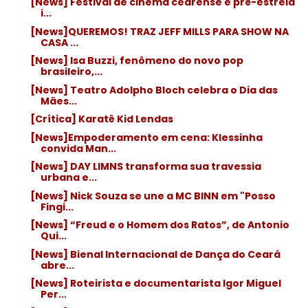
[News] Festival de cinema cearense e pré-estreia
i...
[News]QUEREMOS! TRAZ JEFF MILLS PARA SHOW NA
CASA ...
[News] Isa Buzzi, fenômeno do novo pop
brasileiro,...
[News] Teatro Adolpho Bloch celebra o Dia das
Mães...
[Crítica] Karatê Kid Lendas
[News]Empoderamento em cena: Klessinha
convida Man...
[News] DAY LIMNS transforma sua travessia
urbana e...
[News] Nick Souza se une a MC BINN em "Posso
Fingi...
[News] “Freud e o Homem dos Ratos”, de Antonio
Qui...
[News] Bienal Internacional de Dança do Ceará
abre...
[News] Roteirista e documentarista Igor Miguel
Per...