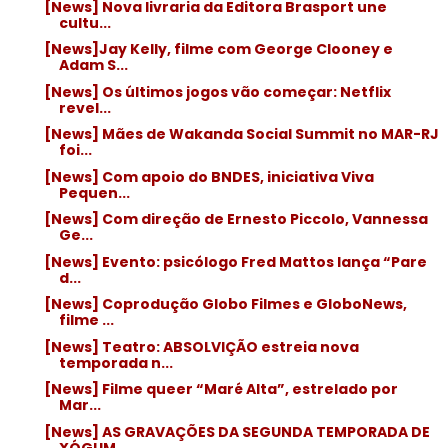
[News] Nova livraria da Editora Brasport une
cultu...
[News]Jay Kelly, filme com George Clooney e
Adam S...
[News] Os últimos jogos vão começar: Netflix
revel...
[News] Mães de Wakanda Social Summit no MAR-RJ
foi...
[News] Com apoio do BNDES, iniciativa Viva
Pequen...
[News] Com direção de Ernesto Piccolo, Vannessa
Ge...
[News] Evento: psicólogo Fred Mattos lança “Pare
d...
[News] Coprodução Globo Filmes e GloboNews,
filme ...
[News] Teatro: ABSOLVIÇÃO estreia nova
temporada n...
[News] Filme queer “Maré Alta”, estrelado por
Mar...
[News] AS GRAVAÇÕES DA SEGUNDA TEMPORADA DE
XÓGUM...