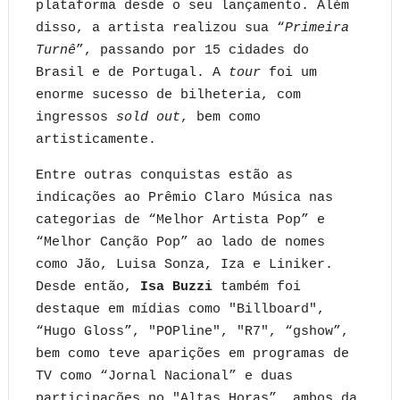
plataforma desde o seu lançamento. Além
disso, a artista realizou sua “
Primeira
Turnê
”, passando por 15 cidades do
Brasil e de Portugal. A
tour
foi um
enorme sucesso de bilheteria, com
ingressos
sold out
, bem como
artisticamente.
Entre outras conquistas estão as
indicações ao Prêmio Claro Música nas
categorias de “Melhor Artista Pop” e
“Melhor Canção Pop” ao lado de nomes
como Jão, Luisa Sonza, Iza e Liniker.
Desde então,
Isa Buzzi
também foi
destaque em mídias como "Billboard",
“Hugo Gloss”, "POPline", "R7", “gshow”,
bem como teve aparições em programas de
TV como “Jornal Nacional” e duas
participações no "Altas Horas”, ambos da