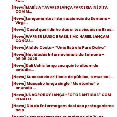
FO...
[News]MARÍLIA TAVARES LANÇA PARCERIA INÉDITA
COM M...
[News]Lançamentos Internacionais da Semana -
Virgi...
[News] Casal queridinho das artes visuais no Bras...
[News]WARNER MUSIC BRASIL E MC HARIEL LANÇAM
CONCU...
[News]Alaíde Costa - “Uma Estrela Para Dalva”
[News]Novidades Internacionais da Semana -
09.05.2025
[News]Kali Uchis lança seu quinto álbum de
estúdio...
[News] Sucesso de crítica e de público, o musical ...
[News] Macacko lança single “Montanha” e
anuncia ...
[News]US AGROBOY LANÇA “FOTOS ANTIGAS” COM
RENATO ...
[News] Dia da Enfermagem destaca protagonismo
da p...
[News] Com lançamento mundial no dia 30 de