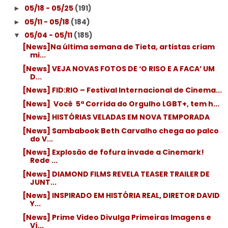
05/18 - 05/25
(191)
►
05/11 - 05/18
(184)
►
05/04 - 05/11
(185)
▼
[News]Na última semana de Tieta, artistas criam
mi...
[News] VEJA NOVAS FOTOS DE ‘O RISO E A FACA’ UM
D...
[News] FID:RIO – Festival Internacional de Cinema...
[News] ​ Você ​ 5ª Corrida do Orgulho LGBT+, tem h...
[News] HISTÓRIAS VELADAS EM NOVA TEMPORADA
[News] Sambabook Beth Carvalho chega ao palco
do V...
[News] Explosão de fofura invade a Cinemark!
Rede ...
[News] DIAMOND FILMS REVELA TEASER TRAILER DE
JUNT...
[News] INSPIRADO EM HISTÓRIA REAL, DIRETOR DAVID
Y...
[News] Prime Video Divulga Primeiras Imagens e
Ví...