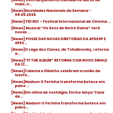
maio, n...
[News]Novidades Nacionais da Semana -
09.05.2025
[News] FID:RIO – Festival Internacional de Cinema ...
[News] Musical “Os Sons de Notre Dame” terá
novas ...
[News] POSSE DAS NOVAS DIRETORIAS DA APDESP E
APEV...
[News]O Lago dos Cisnes, de Tchaikovsky, retorna
a...
[News]“F1 THE ALBUM” RETORNA COM NOVO SINGLE
DA ÍC...
[News]Calema e Dilsinho celebram a união da
lusofo...
[News]Nadson O Ferinha transforma boteco em
palco ...
[News]Em clima de nostalgia, Enrico lança ‘Casa
de...
[News] Nadson O Ferinha transforma boteco em
palco...