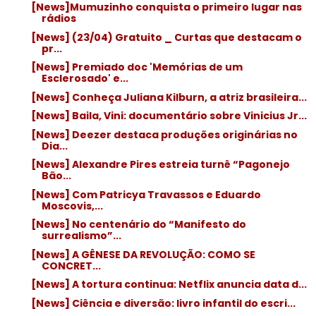
[News]Mumuzinho conquista o primeiro lugar nas
rádios
[News] (23/04) Gratuito _ Curtas que destacam o
pr...
[News] Premiado doc 'Memórias de um
Esclerosado' e...
[News] Conheça Juliana Kilburn, a atriz brasileira...
[News] Baila, Vini: documentário sobre Vinicius Jr...
[News] Deezer destaca produções originárias no
Dia...
[News] Alexandre Pires estreia turnê “Pagonejo
Bão...
[News] Com Patricya Travassos e Eduardo
Moscovis,...
[News] No centenário do “Manifesto do
surrealismo”...
[News] A GÊNESE DA REVOLUÇÃO: COMO SE
CONCRET...
[News] A tortura continua: Netflix anuncia data d...
[News] Ciência e diversão: livro infantil do escri...