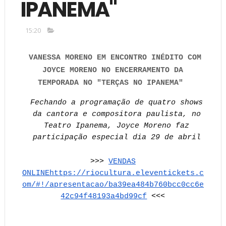
IPANEMA"
15:20
VANESSA MORENO EM ENCONTRO INÉDITO COM
JOYCE MORENO NO ENCERRAMENTO DA
TEMPORADA NO "TERÇAS NO IPANEMA"
Fechando a programação de quatro shows
da cantora e compositora paulista, no
Teatro Ipanema, Joyce Moreno faz
participação especial dia 29 de abril
>>>
VENDAS
ONLINEhttps://riocultura.eleventickets.c
om/#!/apresentacao/ba39ea484b760bcc0cc6e
42c94f48193a4bd99cf
<<<