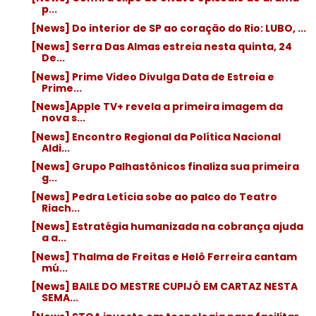
p...
[News] Do interior de SP ao coração do Rio: LUBO, ...
[News] Serra Das Almas estreia nesta quinta, 24
De...
[News] Prime Video Divulga Data de Estreia e
Prime...
[News]Apple TV+ revela a primeira imagem da
nova s...
[News] Encontro Regional da Política Nacional
Aldi...
[News] Grupo Palhastônicos finaliza sua primeira
g...
[News] Pedra Letícia sobe ao palco do Teatro
Riach...
[News] Estratégia humanizada na cobrança ajuda
a a...
[News] Thalma de Freitas e Helô Ferreira cantam
mú...
[News] BAILE DO MESTRE CUPIJÓ EM CARTAZ NESTA
SEMA...