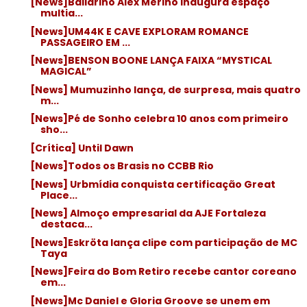
[News]Bailarino Alex Merino inaugura espaço
multia...
[News]UM44K E CAVE EXPLORAM ROMANCE
PASSAGEIRO EM ...
[News]BENSON BOONE LANÇA FAIXA “MYSTICAL
MAGICAL”
[News] Mumuzinho lança, de surpresa, mais quatro
m...
[News]Pé de Sonho celebra 10 anos com primeiro
sho...
[Crítica] Until Dawn
[News]Todos os Brasis no CCBB Rio
[News] Urbmídia conquista certificação Great
Place...
[News] Almoço empresarial da AJE Fortaleza
destaca...
[News]Eskröta lança clipe com participação de MC
Taya
[News]Feira do Bom Retiro recebe cantor coreano
em...
[News]Mc Daniel e Gloria Groove se unem em