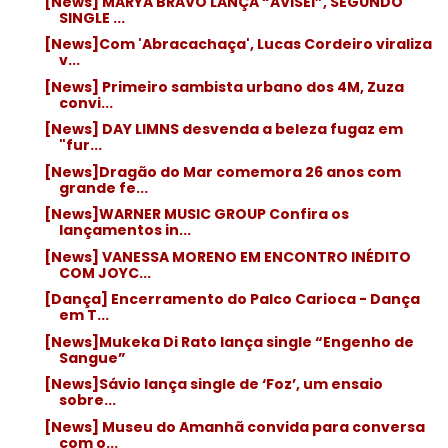
[News] MARYA BRAVO LANÇA “AVISEI”, SEGUNDO
SINGLE ...
[News]Com 'Abracachaça', Lucas Cordeiro viraliza
v...
[News] Primeiro sambista urbano dos 4M, Zuza
convi...
[News] DAY LIMNS desvenda a beleza fugaz em
"fur...
[News]Dragão do Mar comemora 26 anos com
grande fe...
[News]WARNER MUSIC GROUP Confira os
lançamentos in...
[News] VANESSA MORENO EM ENCONTRO INÉDITO
COM JOYC...
[Dança] Encerramento do Palco Carioca - Dança
em T...
[News]Mukeka Di Rato lança single “Engenho de
Sangue”
[News]Sávio lança single de ‘Foz’, um ensaio
sobre...
[News] Museu do Amanhã convida para conversa
com o...