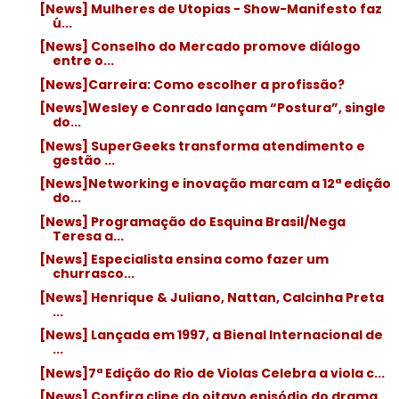
[News] Mulheres de Utopias - Show-Manifesto faz
ú...
[News] Conselho do Mercado promove diálogo
entre o...
[News]Carreira: Como escolher a profissão?
[News]Wesley e Conrado lançam “Postura”, single
do...
[News] SuperGeeks transforma atendimento e
gestão ...
[News]Networking e inovação marcam a 12ª edição
do...
[News] Programação do Esquina Brasil/Nega
Teresa a...
[News] Especialista ensina como fazer um
churrasco...
[News] Henrique & Juliano, Nattan, Calcinha Preta
...
[News] Lançada em 1997, a Bienal Internacional de
...
[News]7ª Edição do Rio de Violas Celebra a viola c...
[News] Confira clipe do oitavo episódio do drama