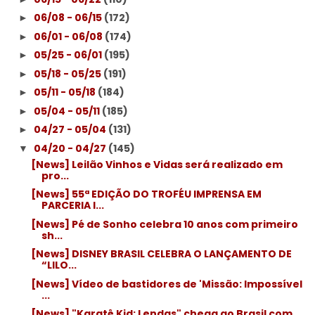
06/08 - 06/15
(172)
►
06/01 - 06/08
(174)
►
05/25 - 06/01
(195)
►
05/18 - 05/25
(191)
►
05/11 - 05/18
(184)
►
05/04 - 05/11
(185)
►
04/27 - 05/04
(131)
►
04/20 - 04/27
(145)
▼
[News] Leilão Vinhos e Vidas será realizado em
pro...
[News] 55ª EDIÇÃO DO TROFÉU IMPRENSA EM
PARCERIA I...
[News] Pé de Sonho celebra 10 anos com primeiro
sh...
[News] DISNEY BRASIL CELEBRA O LANÇAMENTO DE
“LILO...
[News] Vídeo de bastidores de 'Missão: Impossível
...
[News] "Karatê Kid: Lendas" chega ao Brasil com