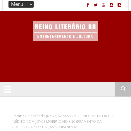
Entretenimento & Cultura
Home
/
Unlabelled
/
[News] VANESSA MORENO EM ENCONTRO
INÉDITO COM JOYCE MORENO NO ENCERRAMENTO DA
TEMPORADA NO "TERÇAS NO IPANEMA"