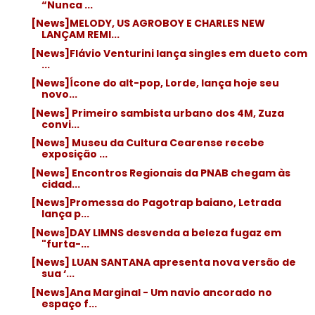
“Nunca ...
[News]MELODY, US AGROBOY E CHARLES NEW
LANÇAM REMI...
[News]Flávio Venturini lança singles em dueto com
...
[News]Ícone do alt-pop, Lorde, lança hoje seu
novo...
[News] Primeiro sambista urbano dos 4M, Zuza
convi...
[News] Museu da Cultura Cearense recebe
exposição ...
[News] Encontros Regionais da PNAB chegam às
cidad...
[News]Promessa do Pagotrap baiano, Letrada
lança p...
[News]DAY LIMNS desvenda a beleza fugaz em
"furta-...
[News] LUAN SANTANA apresenta nova versão de
sua ‘...
[News]Ana Marginal - Um navio ancorado no
espaço f...