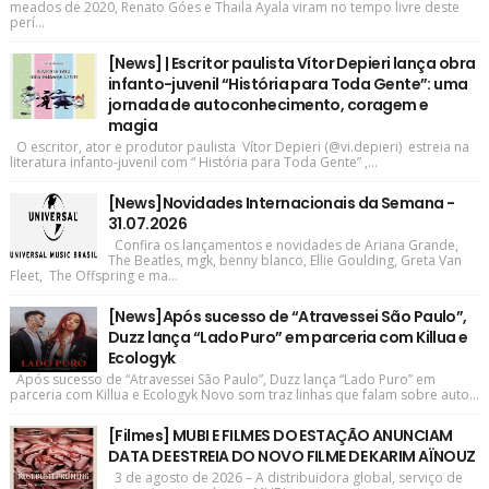
meados de 2020, Renato Góes e Thaila Ayala viram no tempo livre deste
perí...
[News] | Escritor paulista Vítor Depieri lança obra
infanto-juvenil “História para Toda Gente”: uma
jornada de autoconhecimento, coragem e
magia
O escritor, ator e produtor paulista Vítor Depieri (@vi.depieri) estreia na
literatura infanto-juvenil com “ História para Toda Gente” ,...
[News]Novidades Internacionais da Semana -
31.07.2026
Confira os lançamentos e novidades de Ariana Grande,
The Beatles, mgk, benny blanco, Ellie Goulding, Greta Van
Fleet, The Offspring e ma...
[News]Após sucesso de “Atravessei São Paulo”,
Duzz lança “Lado Puro” em parceria com Killua e
Ecologyk
Após sucesso de “Atravessei São Paulo”, Duzz lança “Lado Puro” em
parceria com Killua e Ecologyk Novo som traz linhas que falam sobre auto...
[Filmes] MUBI E FILMES DO ESTAÇÃO ANUNCIAM
DATA DE ESTREIA DO NOVO FILME DE KARIM AÏNOUZ
3 de agosto de 2026 – A distribuidora global, serviço de