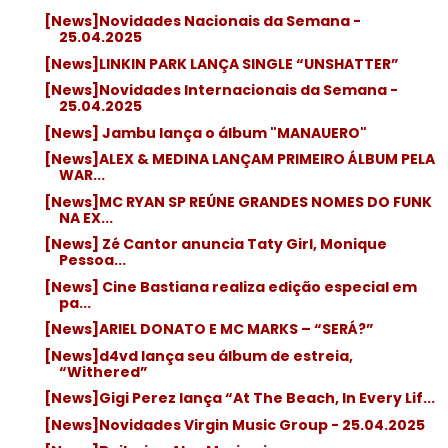
[News]Novidades Nacionais da Semana -
25.04.2025
[News]LINKIN PARK LANÇA SINGLE “UNSHATTER”
[News]Novidades Internacionais da Semana -
25.04.2025
[News] Jambu lança o álbum "MANAUERO"
[News]ALEX & MEDINA LANÇAM PRIMEIRO ÁLBUM PELA
WAR...
[News]MC RYAN SP REÚNE GRANDES NOMES DO FUNK
NA EX...
[News] Zé Cantor anuncia Taty Girl, Monique
Pessoa...
[News] Cine Bastiana realiza edição especial em
pa...
[News]ARIEL DONATO E MC MARKS – “SERÁ?”
[News]d4vd lança seu álbum de estreia,
“Withered”
[News]Gigi Perez lança “At The Beach, In Every Lif...
[News]Novidades Virgin Music Group - 25.04.2025