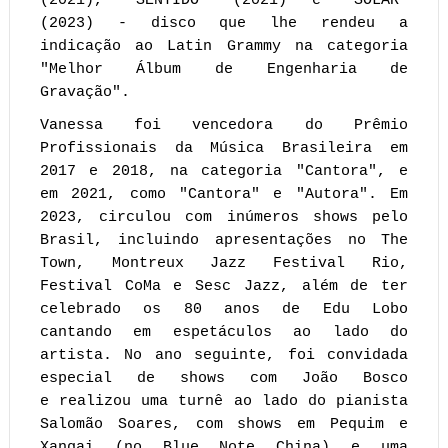
(2021), "SENTIDO" (2021) e "SOLAR"
(2023) - disco que lhe rendeu a
indicação ao Latin Grammy na categoria
"Melhor Álbum de Engenharia de
Gravação".
Vanessa foi vencedora do Prêmio
Profissionais da Música Brasileira em
2017 e 2018, na categoria "Cantora", e
em 2021, como "Cantora" e "Autora". Em
2023, circulou com inúmeros shows pelo
Brasil, incluindo apresentações no The
Town, Montreux Jazz Festival Rio,
Festival CoMa e Sesc Jazz, além de ter
celebrado os 80 anos de Edu Lobo
cantando em espetáculos ao lado do
artista. No ano seguinte, foi convidada
especial de shows com João Bosco
e
realizou uma turnê ao lado do pianista
Salomão Soares, com shows em Pequim e
Xangai (no Blue Note China) e uma