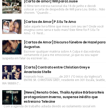
[Carta de amor] Will para Louise
O filme tem estreia nacional dia 18 de junho e decidi
colocar a carta de despedida de Will para Lou. Então... Não
chorem. "Quando ...
[Cartas de Amor] P.S Eu Te Amo
Sabe aquele livro/filme que mexe com seu ser? Onde você
imagina como seria e tudo mais? Este filme foi P.S Eu Te
Amo. <3 Nest...
[Cartas de Amor] Discurso fúnebre de Hazel para
Augustus.
Escrever qualquer matéria sobre A Culpa é das estrelas
certamente é para me emocionar, já que eu sou super
suspeita em falar ou escrever so...
[Carta] Contrato entre Christian Grey e
Anastacia Stelle
Assinado hoje, ____________de 2011 (“O Início da Vigência”)
ENTRE SR. CHRISTIAN GREY, residente em 301 Escala, Seattle,
WA 98889 (“...
[News] Renato Góes, Thaila Ayala e Bárbara Reis
protagonizam Inverno, suspense inédito que
estreia no Telecine
Com a agenda de trabalho adiada devido ao isolamento social em