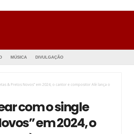
O
MÚSICA
DIVULGAÇÃO
etas & Pretos Novos” em 2024, o cantor e compositor Alè lança o
ear com o single
Novos” em 2024, o