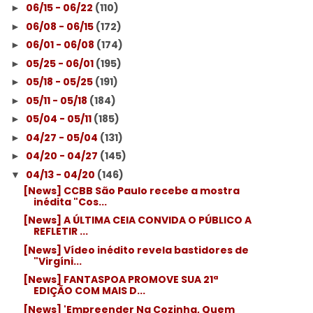
06/15 - 06/22
(110)
►
06/08 - 06/15
(172)
►
06/01 - 06/08
(174)
►
05/25 - 06/01
(195)
►
05/18 - 05/25
(191)
►
05/11 - 05/18
(184)
►
05/04 - 05/11
(185)
►
04/27 - 05/04
(131)
►
04/20 - 04/27
(145)
►
04/13 - 04/20
(146)
▼
[News] CCBB São Paulo recebe a mostra
inédita "Cos...
[News] A ÚLTIMA CEIA CONVIDA O PÚBLICO A
REFLETIR ...
[News] Vídeo inédito revela bastidores de
"Virgíni...
[News] FANTASPOA PROMOVE SUA 21ª
EDIÇÃO COM MAIS D...
[News] 'Empreender Na Cozinha, Quem