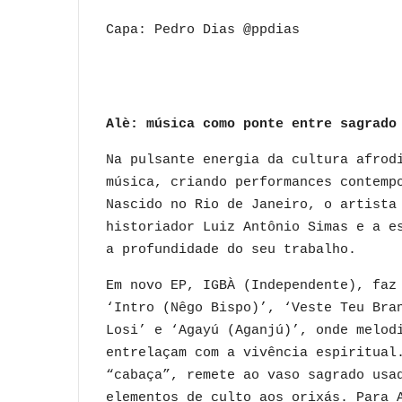
Capa: Pedro Dias @ppdias
Alè: música como ponte entre sagrado
Na pulsante energia da cultura afrod
música, criando performances contemp
Nascido no Rio de Janeiro, o artista
historiador Luiz Antônio Simas e a e
a profundidade do seu trabalho.
Em novo EP, IGBÀ
(Independente)
, faz
‘Intro (Nêgo Bispo)’, ‘Veste Teu Bra
Losi’ e ‘Agayú (Aganjú)’, onde melod
entrelaçam com a vivência espiritual
“cabaça”, remete ao vaso sagrado usa
elementos de culto aos orixás. Para 