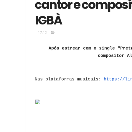
cantor e composit
IGBÀ
17:12
Após estrear com o single “Pret
compositor A
Nas plataformas musicais:
https://li