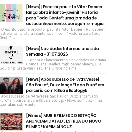
[News] | Escritor paulista Vítor Depieri
lança obra infanto-juvenil “História
para Toda Gente”: uma jornada de
autoconhecimento, coragem e magia
O escritor, ator e produtor paulista Vítor Depieri (@vi.depieri)
estreia na literatura infanto-juvenil com “ História para Toda
Gente” ,...
[News]Novidades Internacionais da
Semana - 31.07.2026
Confira os lançamentos e novidades de Ariana
Grande, The Beatles, mgk, benny blanco, Ellie
Goulding, Greta Van Fleet, The Offspring e ma...
[News]Após sucesso de “Atravessei
São Paulo”, Duzz lança “Lado Puro” em
parceria com Killua e Ecologyk
Após sucesso de “Atravessei São Paulo”, Duzz lança “Lado
Puro” em parceria com Killua e Ecologyk Novo som traz linhas
que falam sobre auto...
[Filmes] MUBI E FILMES DO ESTAÇÃO
ANUNCIAM DATA DE ESTREIA DO NOVO
FILME DE KARIM AÏNOUZ