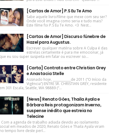
[Cartas de Amor] P.S Eu Te Amo
Sabe aquele livro/filme que mexe com seu ser?
Onde você imagina como seria e tudo mais?
Este filme foi P.S Eu Te Amo. <3 Nest...
[Cartas de Amor] Discurso fúnebre de
Hazel para Augustus.
Escrever qualquer matéria sobre A Culpa é das
estrelas certamente é para me emocionar, já
que eu sou super suspeita em falar ou escrever so...
[Carta] Contrato entre Christian Grey
e Anastacia Stelle
Assinado hoje, ____________de 2011 (“O Início da
Vigência”) ENTRE SR. CHRISTIAN GREY, residente
em 301 Escala, Seattle, WA 98889 (“...
[News] Renato Góes, Thaila Ayala e
Bárbara Reis protagonizam Inverno,
suspense inédito que estreia no
Telecine
Com a agenda de trabalho adiada devido ao isolamento
social em meados de 2020, Renato Góes e Thaila Ayala viram
no tempo livre deste perí...