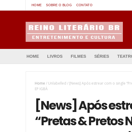
HOME
SOBRE O BLOG
CONTATO
Entretenimento & Cultura
HOME
LIVROS
FILMES
SÉRIES
TEATR
Home
/
Unlabelled
/
[News] Após estrear com o single “Pr
EP IGBÀ
[News] Após estr
“Pretas & Pretos 