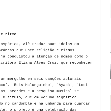
 e ritmo
iaspórica, Alè traduz suas ideias em
orâneas que unem religião e ritmos.
 já conquistou a atenção de nomes como o
scritora Eliana Alves Cruz, que reconhecem
 um mergulho em seis canções autorais
nco’, ‘Reis Malunguinho’, ‘Ayabá’, ‘Losi
ias, acordes e a pesquisa musical se
. O título, que em yorubá significa
do no candomblé e na umbanda para guardar
Alè, o projeto é uma celebração das