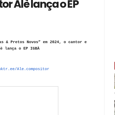
or Alè lança o EP
as & Pretos Novos” em 2024, o cantor e
lè lança o EP IGBÀ
nktr.ee/
Ale.compositor