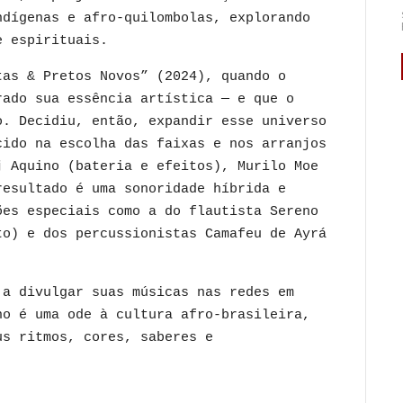
ndígenas e afro-quilombolas, explorando
 e espirituais.
tas & Pretos Novos” (2024), quando o
rado sua essência artística — e que o
o. Decidiu, então, expandir esse universo
cido na escolha das faixas e nos arranjos
j Aquino (bateria e efeitos), Murilo Moe
resultado é uma sonoridade híbrida e
ões especiais como a do flautista Sereno
to) e dos percussionistas Camafeu de Ayrá
 a divulgar suas músicas nas redes em
ho é uma ode à cultura afro-brasileira,
us ritmos, cores, saberes e