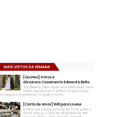
MAIS VISTOS DA SEMANA
[Quotes] Votos e
discursos:Casamento Edward e Bella
"Eu Edward Cullen aceito você Bella Swan, como
minha esposa, Para o melhor ou para o pior,
na riqueza e na pobreza, na saúde e na do...
[Carta de amor] Will para Louise
O filme tem estreia nacional dia 18 de junho e
decidi colocar a carta de despedida de Will
para Lou. Então... Não chorem. "Quando ...