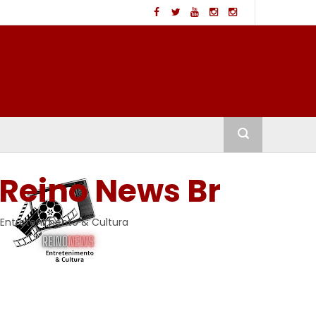
Reino News Br
Entretenimento & Cultura