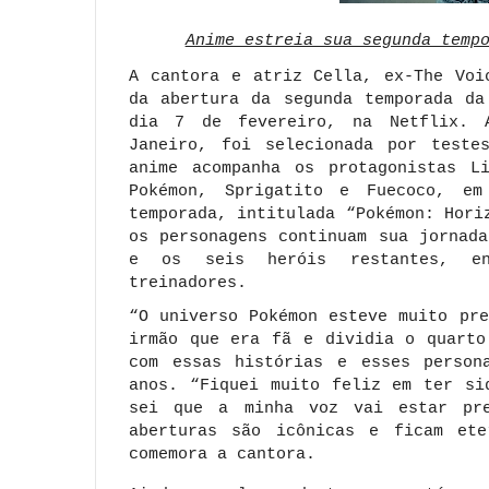
Anime estreia sua segunda temp
A cantora e atriz Cella, ex-The Voi
da abertura da segunda temporada da
dia 7 de fevereiro, na Netflix. 
Janeiro, foi selecionada por teste
anime acompanha os protagonistas L
Pokémon, Sprigatito e Fuecoco, em
temporada, intitulada “Pokémon: Hori
os personagens continuam sua jornad
e os seis heróis restantes, en
treinadores.
“O universo Pokémon esteve muito pr
irmão que era fã e dividia o quarto
com essas histórias e esses person
anos. “Fiquei muito feliz em ter si
sei que a minha voz vai estar pre
aberturas são icônicas e ficam ete
comemora a cantora.