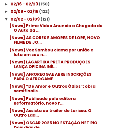
02/16 - 02/23
(150)
►
02/09 - 02/16
(122)
►
02/02 - 02/09
(121)
▼
[News] Prime Video Anuncia a Chegada de
O Auto da ...
[News] AS CORES E AMORES DE LORE, NOVO
FILME DE JO...
[News] Vox Sambou clama por união e
luta em seu n...
[News] LAGARTIXA PRETA PRODUÇÕES
LANÇA OFICINA INÉ...
[News] AFROREGGAE ABRE INSCRIÇÕES
PARA O AFROGAME...
[News] “De Amor e Outros Ódios”: obra
semifinalis...
[News] Publicado pela editora
Reformatório, novo r...
[News] Assista ao trailer de Larissa: O
Outro Lad...
[News] OSCAR 2025 NO ESTAÇÃO NET RIO
Dois dias de ...