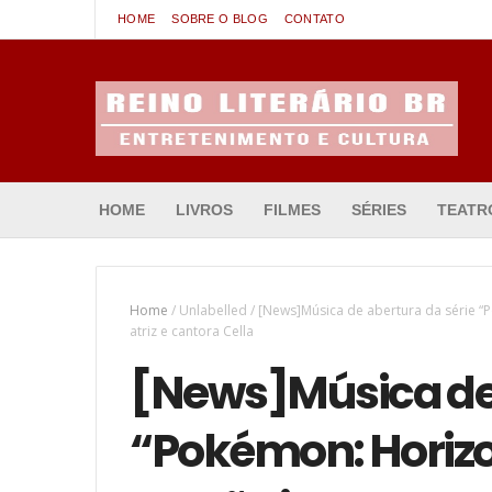
HOME
SOBRE O BLOG
CONTATO
Entretenimento & Cultura
HOME
LIVROS
FILMES
SÉRIES
TEATR
Home
/
Unlabelled
/
[News]Música de abertura da série “P
atriz e cantora Cella
[News]Música de 
“Pokémon: Horiz