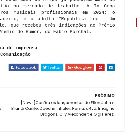
stão no mercado de trabalho. A In Cena
iros musicais profissionais em 2024: o
Janeiro, e o adulto “República Lee – Um
lo, que recebeu três indicações ao Prêmio
Prêmio do Humor, do Fabio Porchat.
ia de imprensa
 Comunicação
Facebook
Twitter
Google+
PRÓXIMO
[News]Confira os lançamentos de Elton John e
e
Brandi Carlile; Doechii; Inhaler; Rema; d4vd; Imagine
Dragons; Olly Alexander; e Gigi Perez.