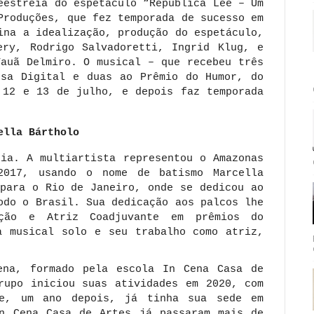
eestreia do espetáculo “República Lee – Um
Produções, que fez temporada de sucesso em
ina a idealização, produção do espetáculo,
ry, Rodrigo Salvadoretti, Ingrid Klug, e
Tauã Delmiro. O musical – que recebeu três
nsa Digital e duas ao Prêmio do Humor, do
 12 e 13 de julho, e depois faz temporada
ella Bártholo
cia. A multiartista representou o Amazonas
2017, usando o nome de batismo Marcella
 para o Rio de Janeiro, onde se dedicou ao
odo o Brasil. Sua dedicação aos palcos lhe
ação e Atriz Coadjuvante em prêmios do
a musical solo e seu trabalho como atriz,
ena, formado pela escola In Cena Casa de
rupo iniciou suas atividades em 2020, com
 e, um ano depois, já tinha sua sede em
n Cena Casa de Artes já passaram mais de