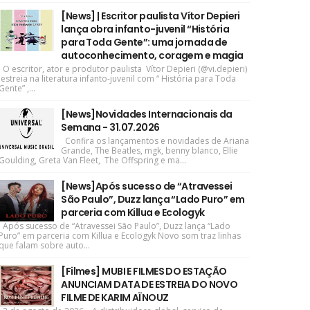
[News] | Escritor paulista Vítor Depieri
lança obra infanto-juvenil “História
para Toda Gente”: uma jornada de
autoconhecimento, coragem e magia
O escritor, ator e produtor paulista Vítor Depieri (@vi.depieri)
estreia na literatura infanto-juvenil com “ História para Toda
Gente” ,...
[News]Novidades Internacionais da
Semana - 31.07.2026
Confira os lançamentos e novidades de Ariana
Grande, The Beatles, mgk, benny blanco, Ellie
Goulding, Greta Van Fleet, The Offspring e ma...
[News]Após sucesso de “Atravessei
São Paulo”, Duzz lança “Lado Puro” em
parceria com Killua e Ecologyk
Após sucesso de “Atravessei São Paulo”, Duzz lança “Lado
Puro” em parceria com Killua e Ecologyk Novo som traz linhas
que falam sobre auto...
[Filmes] MUBI E FILMES DO ESTAÇÃO
ANUNCIAM DATA DE ESTREIA DO NOVO
FILME DE KARIM AÏNOUZ