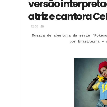
versão interpretad
atriz e cantora Ce
12:56
Música de abertura da série “Pokém
por brasileira – 