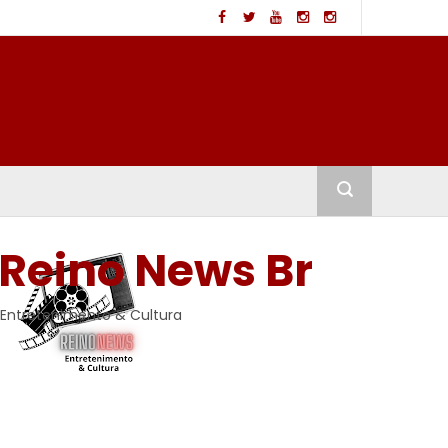
Reino News Br
Entretenimento & Cultura