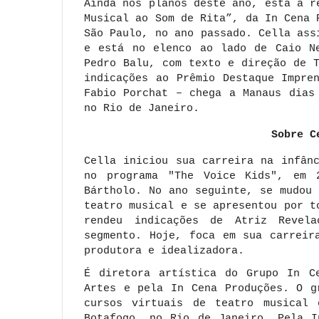
Ainda nos planos deste ano, está a r
Musical ao Som de Rita”, da In Cena 
São Paulo, no ano passado. Cella ass
e está no elenco ao lado de Caio Ne
Pedro Balu, com texto e direção de 
indicações ao Prêmio Destaque Impre
Fabio Porchat – chega a Manaus dias
no Rio de Janeiro.
Sobre C
Cella iniciou sua carreira na infân
no programa "The Voice Kids", em 
Bártholo. No ano seguinte, se mudou
teatro musical e se apresentou por t
rendeu indicações de Atriz Revel
segmento. Hoje, foca em sua carreir
produtora e idealizadora.
É diretora artística do Grupo In C
Artes e pela In Cena Produções. O g
cursos virtuais de teatro musical
Botafogo, no Rio de Janeiro. Pela I