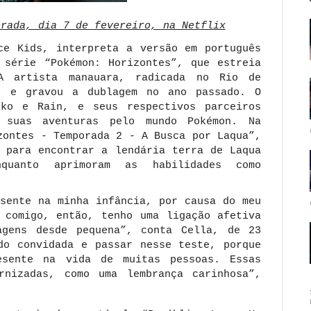
orada, dia 7 de fevereiro, na Netflix
ce Kids, interpreta a versão em português
 série “Pokémon: Horizontes”, que estreia
A artista manauara, radicada no Rio de
s e gravou a dublagem no ano passado. O
iko e Rain, e seus respectivos parceiros
 suas aventuras pelo mundo Pokémon. Na
zontes - Temporada 2 - A Busca por Laqua”,
a para encontrar a lendária terra de Laqua
quanto aprimoram as habilidades como
esente na minha infância, por causa do meu
 comigo, então, tenho uma ligação afetiva
agens desde pequena”, conta Cella, de 23
do convidada e passar nesse teste, porque
sente na vida de muitas pessoas. Essas
rnizadas, como uma lembrança carinhosa”,