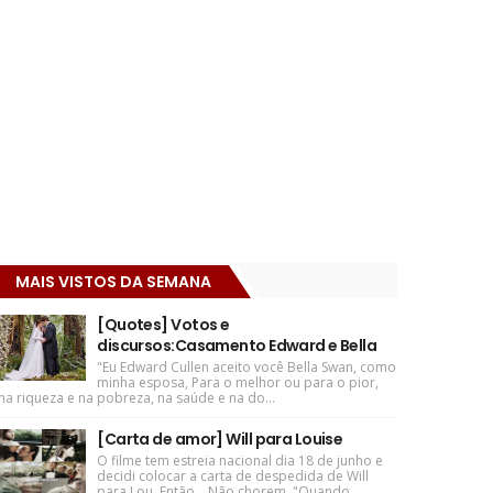
MAIS VISTOS DA SEMANA
[Quotes] Votos e
discursos:Casamento Edward e Bella
"Eu Edward Cullen aceito você Bella Swan, como
minha esposa, Para o melhor ou para o pior,
na riqueza e na pobreza, na saúde e na do...
[Carta de amor] Will para Louise
O filme tem estreia nacional dia 18 de junho e
decidi colocar a carta de despedida de Will
para Lou. Então... Não chorem. "Quando ...