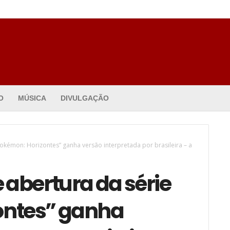
O
MÚSICA
DIVULGAÇÃO
okémon: Horizontes” ganha versão interpretada por brasileira – a
abertura da série
ontes” ganha