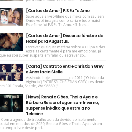
[Cartas de Amor] P.S Eu Te Amo
Sabe aquele livro/filme que mexe com seu ser?
Onde você imagina como seria e tudo mais?
Este filme foi P.S Eu Te Amo. <3 Nest...
[Cartas de Amor] Discurso fúnebre de
Hazel para Augustus.
Escrever qualquer matéria sobre A Culpa é das
estrelas certamente é para me emocionar, já
que eu sou super suspeita em falar ou escrever so...
[Carta] Contrato entre Christian Grey
e Anastacia Stelle
Assinado hoje, ____________de 2011 (“O Início da
Vigência”) ENTRE SR. CHRISTIAN GREY, residente
em 301 Escala, Seattle, WA 98889 (“...
[News] Renato Góes, Thaila Ayala e
Bárbara Reis protagonizam Inverno,
suspense inédito que estreia no
Telecine
Com a agenda de trabalho adiada devido ao isolamento
social em meados de 2020, Renato Góes e Thaila Ayala viram
no tempo livre deste perí...