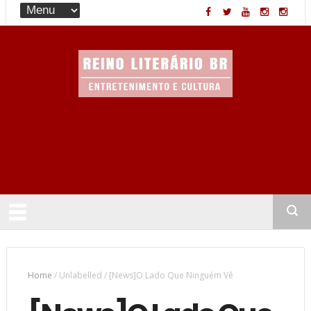
Entretenimento & Cultura
Home
/
Unlabelled
/
[News]O Lado Que Ninguém Vê