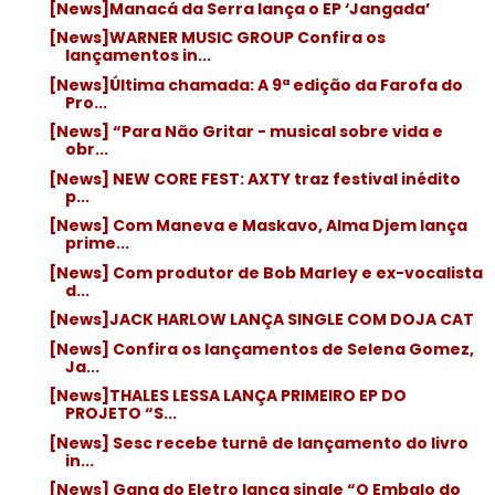
[News]Manacá da Serra lança o EP ‘Jangada’
[News]WARNER MUSIC GROUP Confira os
lançamentos in...
[News]Última chamada: A 9ª edição da Farofa do
Pro...
[News] “Para Não Gritar - musical sobre vida e
obr...
[News] NEW CORE FEST: AXTY traz festival inédito
p...
[News] Com Maneva e Maskavo, Alma Djem lança
prime...
[News] Com produtor de Bob Marley e ex-vocalista
d...
[News]JACK HARLOW LANÇA SINGLE COM DOJA CAT
[News] Confira os lançamentos de Selena Gomez,
Ja...
[News]THALES LESSA LANÇA PRIMEIRO EP DO
PROJETO “S...
[News] Sesc recebe turnê de lançamento do livro
in...
[News] Gang do Eletro lança single “O Embalo do