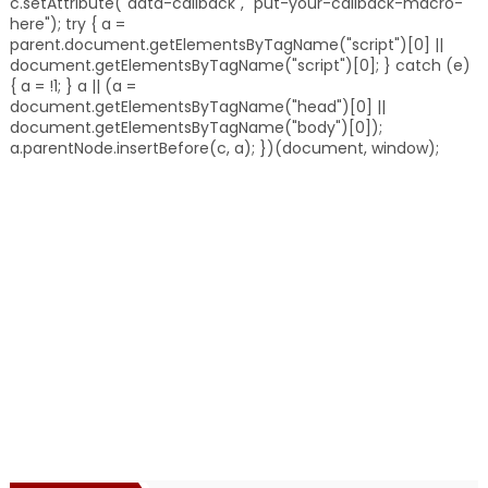
c.setAttribute("data-callback", "put-your-callback-macro-
here"); try { a =
parent.document.getElementsByTagName("script")[0] ||
document.getElementsByTagName("script")[0]; } catch (e)
{ a = !1; } a || (a =
document.getElementsByTagName("head")[0] ||
document.getElementsByTagName("body")[0]);
a.parentNode.insertBefore(c, a); })(document, window);