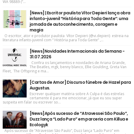
WA 98889 (“...
[News] | Escritor paulista Vítor Depieri lança obra
infanto-juvenil “História para Toda Gente”: uma
jornada de autoconhecimento, coragem e
magia
O escritor, ator e produtor paulista Vítor Depieri (@vi.depieri) estreia na
literatura infanto-juvenil com “ História para Toda Gente” ,...
[News]Novidades Internacionais da Semana -
31.07.2026
Confira os lançamentos e novidades de Ariana Grande,
The Beatles, mgk, benny blanco, Ellie Goulding, Greta Van
Fleet, The Offspring e ma...
[Cartas de Amor] Discurso fúnebre de Hazel para
Augustus.
Escrever qualquer matéria sobre A Culpa é das estrelas
certamente é para me emocionar, já que eu sou super
suspeita em falar ou escrever so...
[News]Após sucesso de “Atravessei São Paulo”,
Duzz lança “Lado Puro” em parceria com Killua e
Ecologyk
Após sucesso de “Atravessei São Paulo”, Duzz lança “Lado Puro” em