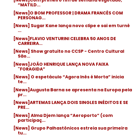
[News]Com primeiro fim de semana esgotado,
“MATILD...
[News]O BOM PROFESSOR | DRAMA FRANCÊS COM
PERSONAG...
[News] Sugar Kane lança novo clipe e sai em turnê
...
[News]FLAVIO VENTURINI CELEBRA 50 ANOS DE
CARREIRA...
[News] Show gratuito no CCSP - Centro Cultural
São...
[News]JOÃO HENRIQUE LANÇA NOVA FAIXA
"FORAGIDA”
[News] O espetáculo “Agora Inês é Morta” inicia
te...
[News]Augusta Barna se apresenta na Europa pela
pr...
[News]ARTEMAS LANÇA DOIS SINGLES INÉDITOS E SE
PRE...
[News] Alma Djem lança “Aeroporto” (com
participaç...
[News] Grupo Palhastônicos estreia sua primeira
tu...