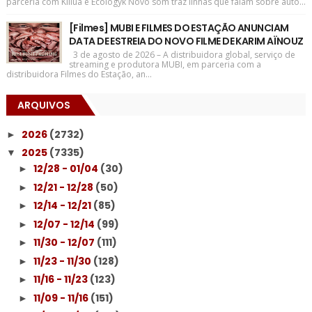
parceria com Killua e Ecologyk Novo som traz linhas que falam sobre auto...
[Filmes] MUBI E FILMES DO ESTAÇÃO ANUNCIAM
DATA DE ESTREIA DO NOVO FILME DE KARIM AÏNOUZ
3 de agosto de 2026 – A distribuidora global, serviço de
streaming e produtora MUBI, em parceria com a
distribuidora Filmes do Estação, an...
ARQUIVOS
2026
(2732)
►
2025
(7335)
▼
12/28 - 01/04
(30)
►
12/21 - 12/28
(50)
►
12/14 - 12/21
(85)
►
12/07 - 12/14
(99)
►
11/30 - 12/07
(111)
►
11/23 - 11/30
(128)
►
11/16 - 11/23
(123)
►
11/09 - 11/16
(151)
►