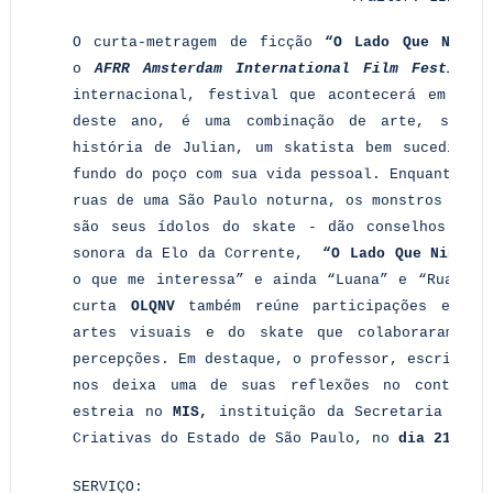
O curta-metragem de ficção
“O Lado Que Ning
o
AFRR Amsterdam International Film Festiva
internacional, festival que acontecerá em Ams
deste ano, é uma combinação de arte, skate
história de Julian, um skatista bem sucedido 
fundo do poço com sua vida pessoal. Enquanto ex
ruas de uma São Paulo noturna, os monstros dent
são seus ídolos do skate - dão conselhos e pa
sonora da Elo da Corrente,
“O Lado Que Ningué
o que me interessa” e ainda “Luana” e “Rua das
curta
OLQNV
também reúne participações especi
artes visuais e do skate que colaboraram co
percepções. Em destaque, o professor, escritor 
nos deixa uma de suas reflexões no context
estreia no
MIS,
instituição da Secretaria da C
Criativas do Estado de São Paulo, no
dia 21 de 
SERVIÇO: