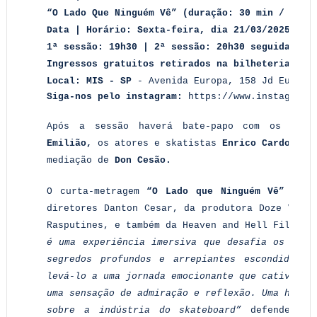
“O Lado Que Ninguém Vê”
(duração: 30 min / clas
Data | Horário: Sexta-feira, dia 21/03/2025
1ª sessão: 19h30 | 2ª sessão: 20h30 seguida de 
Ingressos gratuitos retirados na bilheteria com
Local: MIS - SP
- Avenida Europa, 158 Jd Europa
Siga-nos pelo instagram:
https://www.instagram.
Após a sessão haverá bate-papo com os diret
Emilião,
os atores e skatistas
Enrico Cardoso, 
mediação de
Don Cesão.
O curta-metragem
“O Lado que Ninguém Vê”
é um
diretores Danton Cesar, da produtora Doze Vinte
Rasputines, e também da Heaven and Hell Films.
é uma experiência imersiva que desafia os limi
segredos profundos e arrepiantes escondidos n
levá-lo a uma jornada emocionante que cativa e 
uma sensação de admiração e reflexão. Uma homen
sobre a indústria do skateboard”
defende Jo