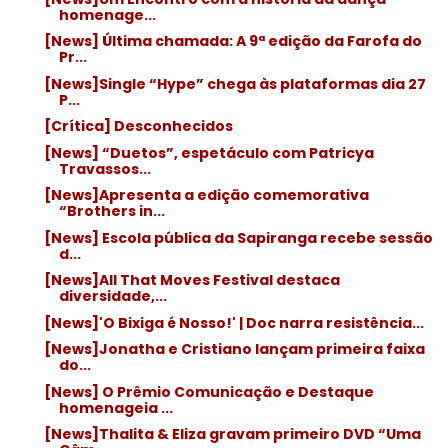
homenage...
[News] Última chamada: A 9ª edição da Farofa do
Pr...
[News]Single “Hype” chega às plataformas dia 27
P...
[Crítica] Desconhecidos
[News] “Duetos”, espetáculo com Patricya
Travassos...
[News]Apresenta a edição comemorativa
“Brothers in...
[News] Escola pública da Sapiranga recebe sessão
d...
[News]All That Moves Festival destaca
diversidade,...
[News]'O Bixiga é Nosso!' | Doc narra resistência...
[News]Jonatha e Cristiano lançam primeira faixa
do...
[News] O Prêmio Comunicação e Destaque
homenageia ...
[News]Thalita & Eliza gravam primeiro DVD “Uma