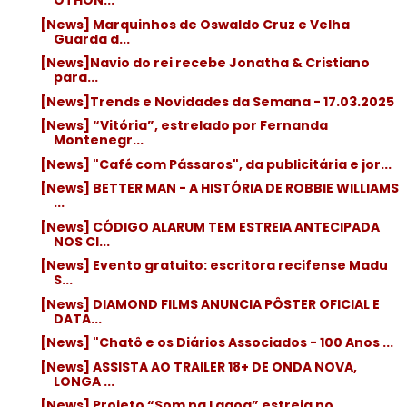
OTHON...
[News] Marquinhos de Oswaldo Cruz e Velha
Guarda d...
[News]Navio do rei recebe Jonatha & Cristiano
para...
[News]Trends e Novidades da Semana - 17.03.2025
[News] “Vitória”, estrelado por Fernanda
Montenegr...
[News] "Café com Pássaros", da publicitária e jor...
[News] BETTER MAN - A HISTÓRIA DE ROBBIE WILLIAMS
...
[News] CÓDIGO ALARUM TEM ESTREIA ANTECIPADA
NOS CI...
[News] Evento gratuito: escritora recifense Madu
S...
[News] DIAMOND FILMS ANUNCIA PÔSTER OFICIAL E
DATA...
[News] "Chatô e os Diários Associados - 100 Anos ...
[News] ASSISTA AO TRAILER 18+ DE ONDA NOVA,
LONGA ...
[News] Projeto “Som na Lagoa” estreia no