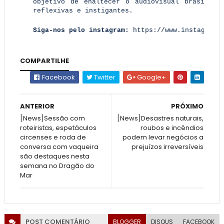
objetivo de enaltecer o audiovisual brasileir
reflexivas e instigantes.
Siga-nos pelo instagram:
https://www.instagram.
COMPARTILHE
Facebook
Twitter
Google+
ANTERIOR
PRÓXIMO
[News]Sessão com
[News]Desastres naturais,
roteiristas, espetáculos
roubos e incêndios
circenses e roda de
podem levar negócios a
conversa com vaqueira
prejuízos irreversíveis
são destaques nesta
semana no Dragão do
Mar
POST
COMENTÁRIO
BLOGGER
DISQUS
FACEBOOK