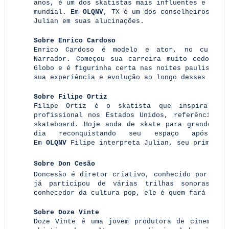
anos, é um dos skatistas mais influentes e cons
mundial. Em
OLQNV
, TX é um dos conselheiros que
Julian em suas alucinações.
Sobre Enrico Cardoso
Enrico Cardoso é modelo e ator, no curta-
Narrador. Começou sua carreira muito cedo com
Globo e é figurinha certa nas noites paulistan
sua experiência e evolução ao longo desses anos
Sobre Filipe Ortiz
Filipe Ortiz é o skatista que inspira a h
profissional nos Estados Unidos, referência d
skateboard. Hoje anda de skate para grandes m
dia reconquistando seu espaço após mui
Em
OLQNV
Filipe interpreta Julian, seu primeiro
Sobre Don Cesão
Doncesão é diretor criativo, conhecido por sua 
já participou de várias trilhas sonoras pa
conhecedor da cultura pop, ele é quem fará a m
Sobre Doze Vinte
Doze Vinte é uma jovem produtora de cinema cr