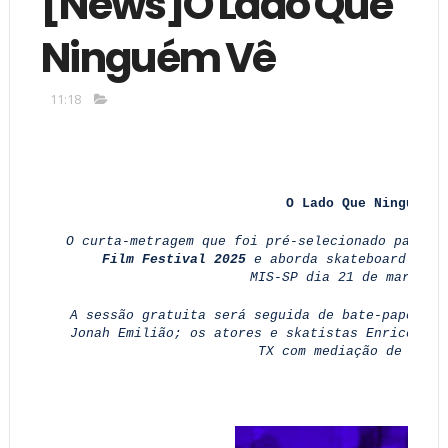
[News]O Lado Que
Ninguém Vê
11:18
O Lado Que Ninguém V
O curta-metragem que foi pré-selecionado para 
Film Festival 2025
e aborda skateboard e mú
MIS-SP dia 21 de março d
A sessão gratuita será seguida de bate-papo com
Jonah Emilião; os atores e skatistas Enrico Car
TX com mediação de Don 