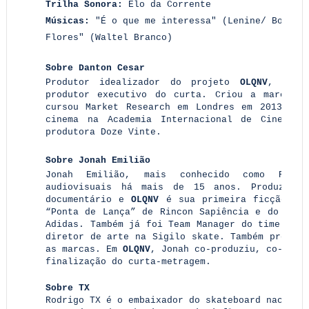
Trilha Sonora:
Elo da Corrente
Músicas:
"É o que me interessa" (Lenine/ Boa Mús
Flores" (Waltel Branco)
Sobre Danton Cesar
Produtor idealizador do projeto
OLQNV
, ele 
produtor executivo do curta. Criou a marca d
cursou Market Research em Londres em 2013. At
cinema na Academia Internacional de Cinema 
produtora Doze Vinte.
Sobre Jonah Emilião
Jonah Emilião, mais conhecido como Rasput
audiovisuais há mais de 15 anos. Produz víd
documentário e
OLQNV
é sua primeira ficção. Jo
“Ponta de Lança” de Rincon Sapiência e do docu
Adidas. Também já foi Team Manager do time de s
diretor de arte na Sigilo skate. Também produzi
as marcas. Em
OLQNV
, Jonah co-produziu, co-rote
finalização do curta-metragem.
Sobre TX
Rodrigo TX é o embaixador do skateboard naciona