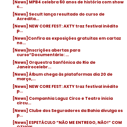
[News] MPB4 celebra 60 anos de história com show
c...
[News] Secult lança resultado do curso de
Acredita...
[News] NEW CORE FEST: AXTY traz festival inédito
p...
[News]Confira as exposições gratuitas em cartaz
no...
[News]Inscrições abertas para
curso“Documentário: ...
[News] Orquestra Sanfônica do Rio de
Janeirocelebr...
[News] Álbum chega às plataformas dia 20 de
março,...
[News] NEW CORE FEST: AXTY traz festival inédito
p...
[News] Companhia Laguz Circo e Teatro inicia
circu...
[News] Clube dos Seguradores da Bahia divulga os
p...
[News] ESPETÁCULO “NÃO ME ENTREGO, NÃO!” COM