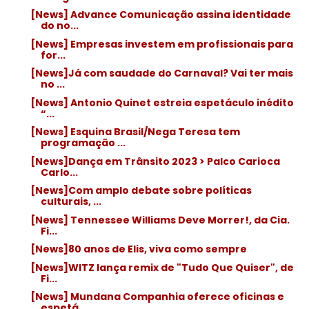
[News] Advance Comunicação assina identidade
do no...
[News] Empresas investem em profissionais para
for...
[News]Já com saudade do Carnaval? Vai ter mais
no ...
[News] Antonio Quinet estreia espetáculo inédito
“...
[News] Esquina Brasil/Nega Teresa tem
programação ...
[News]Dança em Trânsito 2023 > Palco Carioca
Carlo...
[News]Com amplo debate sobre políticas
culturais, ...
[News] Tennessee Williams Deve Morrer!, da Cia.
Fi...
[News]80 anos de Elis, viva como sempre
[News]WITZ lança remix de "Tudo Que Quiser", de
Fi...
[News] Mundana Companhia oferece oficinas e
espetá...