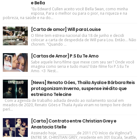
e Bella
"Eu Edward Cullen aceito você Bella Swan, como minha
esposa, Para o melhor ou para o pior, na riqueza e na
pobreza, na saúde e na do...
[Carta de amor] Will para Louise
O filme tem estreia nacional dia 18 de junho e decidi
colocar a carta de despedida de Will para Lou. Então... Não
chorem. "Quando ...
[Cartas de Amor] P.S Eu Te Amo
Sabe aquele livro/filme que mexe com seu ser? Onde você
imagina como seria e tudo mais? Este filme foi P.S Eu Te
Amo. <3 Nest...
[News] Renato Góes, Thaila Ayala e Bárbara Reis
protagonizam Inverno, suspense inédito que
estreia no Telecine
Com a agenda de trabalho adiada devido ao isolamento social em
meados de 2020, Renato Góes e Thaila Ayala viram no tempo livre deste
perí...
[Carta] Contrato entre Christian Grey e
Anastacia Stelle
Assinado hoje, ____________de 2011 (“O Início da Vigência”)
ENTRE SR. CHRISTIAN GREY, residente em 301 Escala, Seattle,