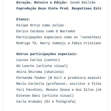
Direção, Roteiro e Edição:
Jonah Emilião
Coprodução Doze Vinte Prod, Rasputines Estúdio 
Elenco:
Felipe Ortiz como Julian
Enrico Cardoso como O Narrador
Participações especiais como os 'conselheiros':
Rodrigo TX, Harry Jumonji e Fabio Cristiano (sk
Outras participações especiais:
Luccas Carlos (cantor)
GG Learte (artista visual)
Akira Shiroma (skatista)
Fernanda Teuber (B Girl e produtora executiva)
Mario Cortella (professor, escritor e filósofo)
Yuri Facchini, Renato Souza e Gui Silva (skatis
Estevan Davi (artista visual)
Carla Arakaki (DJ e fotógrafa)