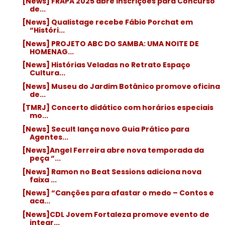
[News] FRAPA 2025 abre inscrições para Concurso
de...
[News] Qualistage recebe Fábio Porchat em
“Históri...
[News] PROJETO ABC DO SAMBA: UMA NOITE DE
HOMENAG...
[News] Histórias Veladas no Retrato Espaço
Cultura...
[News] Museu do Jardim Botânico promove oficina
de...
[TMRJ] Concerto didático com horários especiais
mo...
[News] Secult lança novo Guia Prático para
Agentes...
[News]Angel Ferreira abre nova temporada da
peça “...
[News] Ramon no Beat Sessions adiciona nova
faixa ...
[News] “Canções para afastar o medo – Contos e
aca...
[News]CDL Jovem Fortaleza promove evento de
integr...