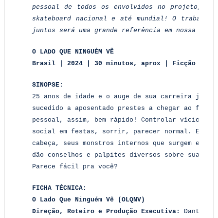
pessoal de todos os envolvidos no projeto, OL
skateboard nacional e até mundial! O trabalho 
juntos será uma grande referência em nossa cul
O LADO QUE NINGUÉM VÊ
Brasil | 2024 | 30 minutos, aprox | Ficção | Cl
SINOPSE:
25 anos de idade e o auge de sua carreira já es
sucedido a aposentado prestes a chegar ao fundo
pessoal, assim, bem rápido! Controlar vícios, s
social em festas, sorrir, parecer normal. Enqua
cabeça, seus monstros internos que surgem em fo
dão conselhos e palpites diversos sobre sua vid
Parece fácil pra você?
FICHA TÉCNICA:
O Lado Que Ninguém Vê (OLQNV)
Direção, Roteiro e Produção Executiva:
Danton Ce