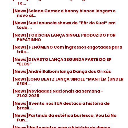
Te...
[News]Selena Gomez e benny blanco lançam o
novo ál...
[News]Suel anuncia shows do “Pôr do Suel” em
todo ...
[News]TOKISCHA LANÇA SINGLE PRODUZIDO POR
PAPATINHO
[News] FENÔMENO Com ingressos esgotados para
três...
[News]DEVASTO LANÇA SEGUNDA PARTE DO EP
“ELOS”
[News]André Balboni lança Dança dos Orixás
[News]LONG BEATZ LANÇA SINGLE “MANTÉM (UNDER
SESH ...
[News]Novidades Nacionais da Semana -
21.03.2025
[News] Evento nos EUA destaca a história de
brasil...
[News]Partindo da estética burlesca, Vou Lá No
Fun...
[News]Um Encontro com a história da dança