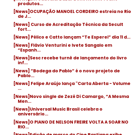
produtos...
[News]OCUPAÇÃO MANOEL CORDEIRO estreia no Rio
de J...
[News] Curso de Acreditação Técnica da Secult
fort...
[News] Pélico e Catto lançam “Te Esperei” dia 11 d...
[News] Flávio Venturini e Ivete Sangalo em
“Espanh...
[News]Sesc recebe turnê de lançamento do livro
inf...
[News] ”Bodega do Pablo” é o novo projeto de
Pablo...
[News] Felipe Araújo lança "Carta Aberta - Volume
...
[News]Novo single de Zezé Di Camargo, “A Mesma
Men...
[News]Universal Music Brasil celebra o
aniversário...
[News]O PIANO DE NELSON FREIRE VOLTA A SOAR NO
RIO...
[News]Edição de março do Cine Bastiana exibe