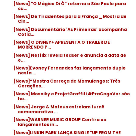
[News] "O Mágico Di Ó" retorna a São Paulo para
cu...
[News] De Tiradentes para a França _ Mostra de
Cin...
[News] Documentário 'As Primeiras' acompanha
Cotid...
[News] O DISNEY+ APRESENTA O TRAILER DE
MORRENDO P...
[News] Netflix revela teaser e anuncia a data de
e...
[News]Evoney Fernandes faz lançamento duplo
nesta ...
[News]“Mostra Carroça de Mamulengos: Três
Gerações...
[News] Mosaiky e ProjetGraffiti #PraCegoVer são
ho...
[News] Jorge & Mateus estreiam turnê
comemorativa ...
[News]WARNER MUSIC GROUP Confira os
lançamentos in...
[News]LINKIN PARK LANÇA SINGLE "UP FROM THE