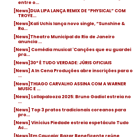
entre o...
[News]DUA LIPA LANÇA REMIX DE “PHYSICAL” COM
TROYE...
[News]Kali Uchis lança novo single, “Sunshine &
Ra...
[News]Theatro Municipal do Rio de Janeiro
anuncia ...
[News] Comédia musical 'Canções que eu guardei
pra...
[News]30º É TUDO VERDADE: JÚRIS OFICIAIS
[News] A In Cena Produções abre inscrições para o
...
[News]THIAGO CARVALHO ASSINA COM A WARNER
MUSIC E ...
[News] Lollapalooza 2025: Bruno Gadiol estreia no
...
[News] Top 3 pratos tradicionais coreanos para
pro...
[News] Vinícius Piedade estreia espetáculo Tudo
Ac...
[News]Em Caucaia: Bazar Beneficente reúne