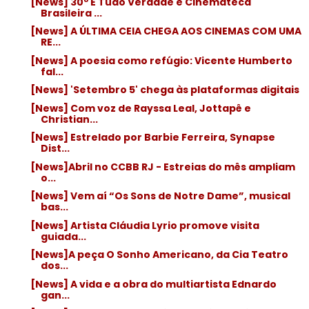
[News] 30º É Tudo Verdade e Cinemateca
Brasileira ...
[News] A ÚLTIMA CEIA CHEGA AOS CINEMAS COM UMA
RE...
[News] A poesia como refúgio: Vicente Humberto
fal...
[News] 'Setembro 5' chega às plataformas digitais
[News] Com voz de Rayssa Leal, Jottapê e
Christian...
[News] Estrelado por Barbie Ferreira, Synapse
Dist...
[News]Abril no CCBB RJ - Estreias do mês ampliam
o...
[News] Vem aí “Os Sons de Notre Dame”, musical
bas...
[News] Artista Cláudia Lyrio promove visita
guiada...
[News]A peça O Sonho Americano, da Cia Teatro
dos...
[News] A vida e a obra do multiartista Ednardo
gan...