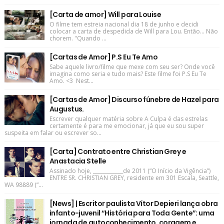
[Carta de amor] Will para Louise
O filme tem estreia nacional dia 18 de junho e decidi
colocar a carta de despedida de Will para Lou. Então... Não
chorem. "Quando ...
[Cartas de Amor] P.S Eu Te Amo
Sabe aquele livro/filme que mexe com seu ser? Onde você
imagina como seria e tudo mais? Este filme foi P.S Eu Te
Amo. <3 Nest...
[Cartas de Amor] Discurso fúnebre de Hazel para
Augustus.
Escrever qualquer matéria sobre A Culpa é das estrelas
certamente é para me emocionar, já que eu sou super
suspeita em falar ou escrever so...
[Carta] Contrato entre Christian Grey e
Anastacia Stelle
Assinado hoje, ____________de 2011 (“O Início da Vigência”)
ENTRE SR. CHRISTIAN GREY, residente em 301 Escala, Seattle,
WA 98889 (“...
[News] | Escritor paulista Vítor Depieri lança obra
infanto-juvenil “História para Toda Gente”: uma
jornada de autoconhecimento, coragem e