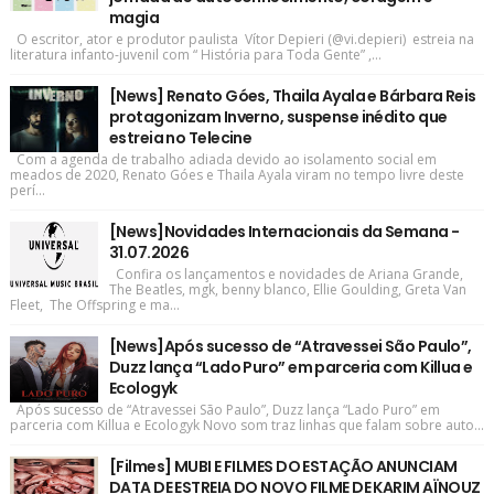
magia
O escritor, ator e produtor paulista Vítor Depieri (@vi.depieri) estreia na
literatura infanto-juvenil com “ História para Toda Gente” ,...
[News] Renato Góes, Thaila Ayala e Bárbara Reis
protagonizam Inverno, suspense inédito que
estreia no Telecine
Com a agenda de trabalho adiada devido ao isolamento social em
meados de 2020, Renato Góes e Thaila Ayala viram no tempo livre deste
perí...
[News]Novidades Internacionais da Semana -
31.07.2026
Confira os lançamentos e novidades de Ariana Grande,
The Beatles, mgk, benny blanco, Ellie Goulding, Greta Van
Fleet, The Offspring e ma...
[News]Após sucesso de “Atravessei São Paulo”,
Duzz lança “Lado Puro” em parceria com Killua e
Ecologyk
Após sucesso de “Atravessei São Paulo”, Duzz lança “Lado Puro” em
parceria com Killua e Ecologyk Novo som traz linhas que falam sobre auto...
[Filmes] MUBI E FILMES DO ESTAÇÃO ANUNCIAM
DATA DE ESTREIA DO NOVO FILME DE KARIM AÏNOUZ