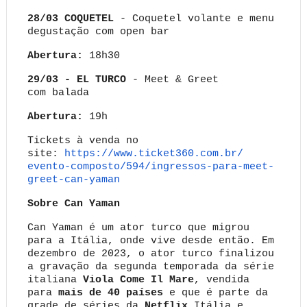
28/03 COQUETEL
-
Coquetel volante e menu
degustação com open bar
Abertura:
18h30
29/03 - EL TURCO
- Meet & Greet
co
m
balada
Abertura:
19h
Tickets à venda no
site:
https://www.ticket360.com.br/
evento-composto/594/ingressos-
para-meet-
greet-can-yaman
Sobre Can Yaman
Can Yaman é um ator turco que migrou
para a Itália, onde vive desde então. Em
dezembro de 2023, o ator turco finalizou
a gravação da segunda temporada da série
italiana
Viola Come Il Mare
, vendida
para
mais de 40 países
e que é parte da
grade de séries da
Netflix
Itália e