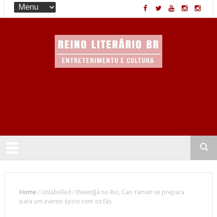
Entretenimento & Cultura
Home
/
Unlabelled
/
[News]Já no Rio, Can Yaman se prepara
para um evento épico com os fãs