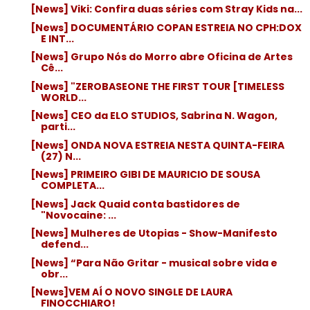
[News] Viki: Confira duas séries com Stray Kids na...
[News] DOCUMENTÁRIO COPAN ESTREIA NO CPH:DOX
E INT...
[News] Grupo Nós do Morro abre Oficina de Artes
Cê...
[News] "ZEROBASEONE THE FIRST TOUR [TIMELESS
WORLD...
[News] CEO da ELO STUDIOS, Sabrina N. Wagon,
parti...
[News] ONDA NOVA ESTREIA NESTA QUINTA-FEIRA
(27) N...
[News] PRIMEIRO GIBI DE MAURICIO DE SOUSA
COMPLETA...
[News] Jack Quaid conta bastidores de
"Novocaine: ...
[News] Mulheres de Utopias - Show-Manifesto
defend...
[News] “Para Não Gritar - musical sobre vida e
obr...
[News]VEM AÍ O NOVO SINGLE DE LAURA
FINOCCHIARO!