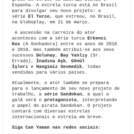
Espanha. A estrela turca está no Brasil
para divulgar seu novo projeto: a
série
El Turco
, que estreou, no Brasil,
na Globoplay, em 21 de março.
A ascensão na carreira do ator
aconteceu com a série turca
Erkenci
Kus
(A Sonhadora) entre os anos de 2018
e 2019, mas também atribui-se aos seus
sucessos
Dolunay
,
Bay Yanlış
(Sr.
Errado
),
İnadına Aşk
,
Gönül
İşleri
e
Hangimiz Sevmedik
, todas
vendidas para vários países.
Atualmente, o ator também se prepara
para o lançamento de seu novo projeto de
trabalho, a
série Sandokan
, a qual o
galã será o
protagonista
, interpretando
o papel do pirata Sandokan. O projeto
contará com diversas estrelas
internacionais e estreia em breve.
Siga Can Yaman nas redes sociais: