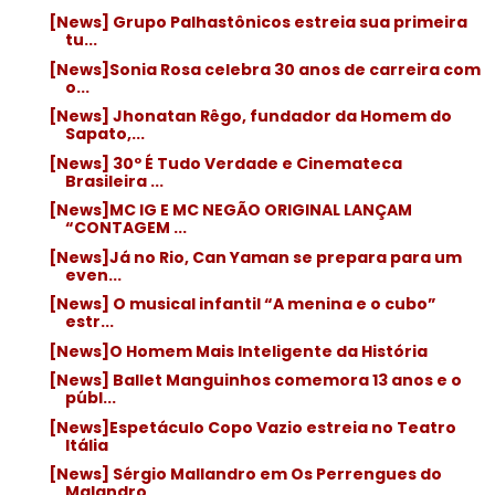
[News] Grupo Palhastônicos estreia sua primeira
tu...
[News]Sonia Rosa celebra 30 anos de carreira com
o...
[News] Jhonatan Rêgo, fundador da Homem do
Sapato,...
[News] 30º É Tudo Verdade e Cinemateca
Brasileira ...
[News]MC IG E MC NEGÃO ORIGINAL LANÇAM
“CONTAGEM ...
[News]Já no Rio, Can Yaman se prepara para um
even...
[News] O musical infantil “A menina e o cubo”
estr...
[News]O Homem Mais Inteligente da História
[News] Ballet Manguinhos comemora 13 anos e o
públ...
[News]Espetáculo Copo Vazio estreia no Teatro
Itália
[News] Sérgio Mallandro em Os Perrengues do
Malandro