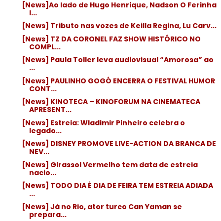
[News]Ao lado de Hugo Henrique, Nadson O Ferinha
l...
[News] Tributo nas vozes de Keilla Regina, Lu Carv...
[News] TZ DA CORONEL FAZ SHOW HISTÓRICO NO
COMPL...
[News] Paula Toller leva audiovisual “Amorosa” ao
...
[News] PAULINHO GOGÓ ENCERRA O FESTIVAL HUMOR
CONT...
[News] KINOTECA – KINOFORUM NA CINEMATECA
APRESENT...
[News] Estreia: Wladimir Pinheiro celebra o
legado...
[News] DISNEY PROMOVE LIVE-ACTION DA BRANCA DE
NEV...
[News] Girassol Vermelho tem data de estreia
nacio...
[News] TODO DIA É DIA DE FEIRA TEM ESTREIA ADIADA
...
[News] Já no Rio, ator turco Can Yaman se
prepara...