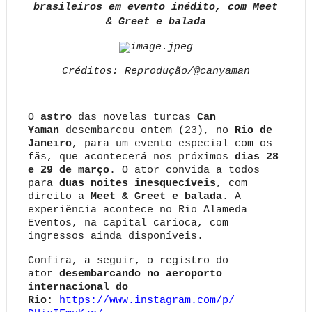
brasileiros em evento inédito, com Meet
& Greet e balada
Créditos: Reprodução/@canya
man
O
astro
das novelas turcas
Can
Yaman
desembarcou ontem (23), no
Rio de
Janeiro
, para um evento especial com os
fãs, que acontecerá nos próximos
dias 28
e 29 de março
. O ator convida a todos
para
duas noites inesquecíveis
, com
direito a
Meet & Greet e balada
. A
experiência acontece no
Rio Alameda
Eventos, na capital carioca, co
m
ingressos ainda disponíveis.
Confira, a seguir, o registro do
ator
desembarcando no aeroporto
internacional do
Rio:
https://www.instagram.com/p/