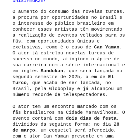
DHisIFmuKzn/
O aumento do consumo das novelas turcas,
a procura por oportunidades no Brasil e
o interesse do público brasileiro em
conhecer esses artistas têm movimentado
a realização de eventos voltados para os
fãs, com oportunidades únicas e
exclusivas, como é o caso de
Can Yaman
.
O ator já estrelou novelas turcas de
sucesso no mundo, atingindo o ápice de
sua carreira com a série internacional e
em inglês
Sandokan
, que será lançada no
segundo semestre de 2025, além de
El
Turco
, que acaba de ser lançada, no
Brasil, pela Globoplay e já alcançou um
número recorde de telespectadores.
O ator tem um encontro marcado com os
fãs brasileiros na Cidade
Maravilhosa
. O
evento contará com
dois dias de festa
,
divididos da seguinte forma: no dia
28
de março
, um coquetel será oferecido
,
co
m o ator Can Yaman presente em uma