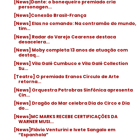
[News]Dante: o bonequeiro premiado cria
personagen...
[News]Conexão Brasil-França
[News] Elas no comando: Na contramão do mundo,
tim...
[News] Radar do Varejo Cearense destaca
desacelera...
[News] Moby completa 13 anos de atuação com
destaq...
[News] Vila Galé Cumbuco e Vila Galé Collection
Su...
[Teatro] O premiado Eranos Círculo de Arte
retorna...
[News] Orquestra Petrobras Sinfônica apresenta
Cin...
[News] Dragão do Mar celebra Dia do Circo e Dia
do...
[News]MC MARKS RECEBE CERTIFICAÇÕES DA
WARNER MUSI...
[News]Flávio Venturini e Ivete Sangalo em
“Espanhola”