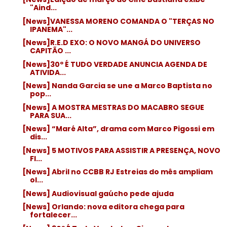
"Aind...
[News]VANESSA MORENO COMANDA O "TERÇAS NO
IPANEMA"...
[News]R.E.D EXO: O NOVO MANGÁ DO UNIVERSO
CAPITÃO ...
[News]30º É TUDO VERDADE ANUNCIA AGENDA DE
ATIVIDA...
[News] Nanda Garcia se une a Marco Baptista no
pop...
[News] A MOSTRA MESTRAS DO MACABRO SEGUE
PARA SUA...
[News] “Maré Alta”, drama com Marco Pigossi em
dis...
[News] 5 MOTIVOS PARA ASSISTIR A PRESENÇA, NOVO
FI...
[News] Abril no CCBB RJ Estreias do mês ampliam
ol...
[News] Audiovisual gaúcho pede ajuda
[News] Orlando: nova editora chega para
fortalecer...