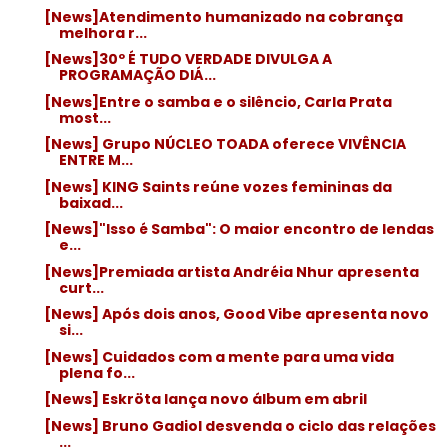
[News]Atendimento humanizado na cobrança
melhora r...
[News]30º É TUDO VERDADE DIVULGA A
PROGRAMAÇÃO DIÁ...
[News]Entre o samba e o silêncio, Carla Prata
most...
[News] Grupo NÚCLEO TOADA oferece VIVÊNCIA
ENTRE M...
[News] KING Saints reúne vozes femininas da
baixad...
[News]"Isso é Samba": O maior encontro de lendas
e...
[News]Premiada artista Andréia Nhur apresenta
curt...
[News] Após dois anos, Good Vibe apresenta novo
si...
[News] Cuidados com a mente para uma vida
plena fo...
[News] Eskröta lança novo álbum em abril
[News] Bruno Gadiol desvenda o ciclo das relações
...