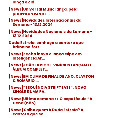
lança o clá...
[News]Universal Music lança, pela
primeira vez em ...
[News]Novidades Internacionais da
Semana - 13.12.2024
[News]Novidades Nacionais da Semana -
13.12.2024
Duda Estrela: conheça a cantora que
brilha no forr...
[News]Zeeba inova e lança clipe em
Inteligência Ar...
[News]JOÃO BOSCO E VINÍCIUS LANÇAM O
ÁLBUM COMPLET...
[News]EM CLIMA DE FINAL DE ANO, CLAYTON
& ROMÁRIO ...
[News]“SEQUÊNCIA STRIPTEASE”: NOVO
SINGLE É UMA PA...
[News]Última semana >> O espetáculo “A
Cena (não) ...
[News] Saiba quem é Duda Estrela? A
cantora que se...