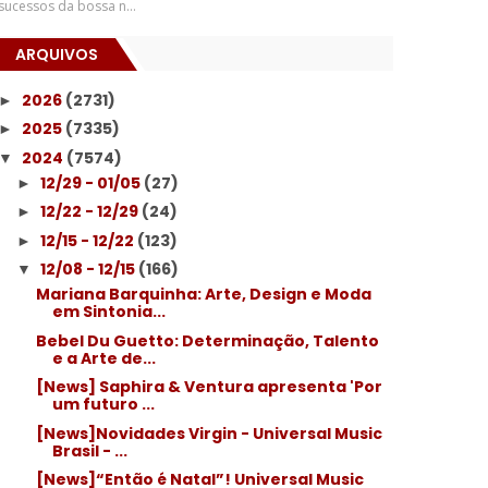
sucessos da bossa n...
ARQUIVOS
2026
(2731)
►
2025
(7335)
►
2024
(7574)
▼
12/29 - 01/05
(27)
►
12/22 - 12/29
(24)
►
12/15 - 12/22
(123)
►
12/08 - 12/15
(166)
▼
Mariana Barquinha: Arte, Design e Moda
em Sintonia...
Bebel Du Guetto: Determinação, Talento
e a Arte de...
[News] Saphira & Ventura apresenta 'Por
um futuro ...
[News]Novidades Virgin - Universal Music
Brasil - ...
[News]“Então é Natal”! Universal Music