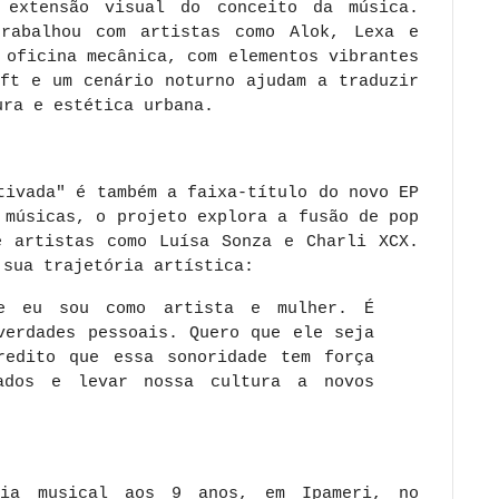
 extensão visual do conceito da música.
rabalhou com artistas como Alok, Lexa e
 oficina mecânica, com elementos vibrantes
ift e um cenário noturno ajudam a traduzir
ura e estética urbana.
tivada" é também a faixa-título do novo EP
 músicas, o projeto explora a fusão de pop
e artistas como Luísa Sonza e Charli XCX.
 sua trajetória artística:
ue eu sou como artista e mulher. É
verdades pessoais. Quero que ele seja
redito que essa sonoridade tem força
ados e levar nossa cultura a novos
ria musical aos 9 anos, em Ipameri, no