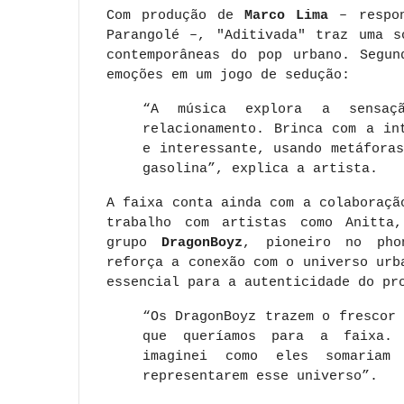
Com produção de
Marco Lima
– respon
Parangolé –, "Aditivada" traz uma s
contemporâneas do pop urbano. Segun
emoções em um jogo de sedução:
“A música explora a sensa
relacionamento. Brinca com a in
e interessante, usando metáfora
gasolina”, explica a artista.
A faixa conta ainda com a colaboraç
trabalho com artistas como Anitta
grupo
DragonBoyz
, pioneiro no pho
reforça a conexão com o universo urb
essencial para a autenticidade do pr
“Os DragonBoyz trazem o frescor
que queríamos para a faixa. 
imaginei como eles somariam
representarem esse universo”.