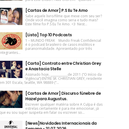
[Cartas de Amor] P.S Eu Te Amo
Sabe aquele livro/filme que mexe com seu ser?
Onde você imagina como seria e tudo mais?
Este filme foi P.S Eu Te Amo. <3 Nest...
[Lista] Top 10 Podcasts
1 – MUNDO FREAK Mundo Freak Confidencial
é o podcast brasileiro de casos insólitos e
paranormalidade. Apresentado por três
integrantes...
[Carta] Contrato entre Christian Grey
e Anastacia Stelle
Assinado hoje, ____________de 2011 (“O Início da
Vigência”) ENTRE SR. CHRISTIAN GREY, residente
em 301 Escala, Seattle, WA 98889 (“...
[Cartas de Amor] Discurso fúnebre de
Hazel para Augustus.
Escrever qualquer matéria sobre A Culpa é das
estrelas certamente é para me emocionar, já
que eu sou super suspeita em falar ou escrever so...
[News]Novidades Internacionais da
Semana - 31.07.2026