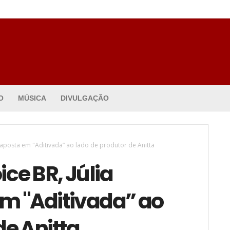
O
MÚSICA
DIVULGAÇÃO
 aposta em "Aditivada” ao lado de produtor de Anitta
ce BR, Júlia
m "Aditivada” ao
de Anitta