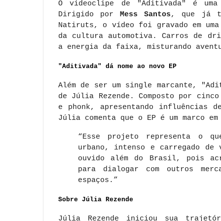
O videoclipe de "Aditivada" é uma
Dirigido por
Mess Santos
, que já t
Natiruts, o vídeo foi gravado em uma
da cultura automotiva. Carros de dr
a energia da faixa, misturando avent
"Aditivada" dá nome ao novo EP
Além de ser um single marcante, "Adi
de Júlia Rezende. Composto por cinco
e phonk, apresentando influências d
Júlia comenta que o EP é um marco em
“Esse projeto representa o q
urbano, intenso e carregado de 
ouvido além do Brasil, pois ac
para dialogar com outros merc
espaços.”
Sobre Júlia Rezende
Júlia Rezende iniciou sua trajetó