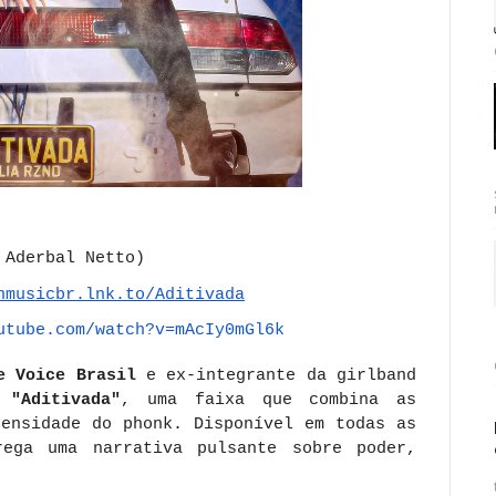
 Aderbal Netto)
nmusicbr.lnk.to/
Aditivada
utube.
com/watch?v=mAcIy0mGl6k
e Voice Brasil
e ex-integrante da girlband
e
"Aditivada"
, uma faixa que combina as
tensidade do phonk. Disponível em todas as
rega uma narrativa pulsante sobre poder,