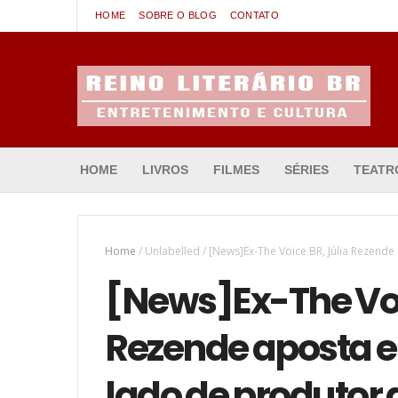
HOME
SOBRE O BLOG
CONTATO
Entretenimento & Cultura
HOME
LIVROS
FILMES
SÉRIES
TEATR
Home
/
Unlabelled
/
[News]Ex-The Voice BR, Júlia Rezende
[News]Ex-The Voi
Rezende aposta e
lado de produtor 