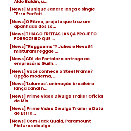
Aldo Baldin, u...
[News] Munique Jandre lança o single
"Erro Perfeit...
[News]O Ritmo, projeto que traz um
apanhado dos so...
[News]THIAGO FREITAS LANÇA PROJETO
FORROZEIRO QUE ...
[News]“Reggaemo”? Julies e Hevo84
misturam reggae ...
[News]CDL de Fortaleza entrega ao
empresário Guilh...
[News] Você conhece o Steel Frame?
Opção moderna, ...
[News]'Lulumos': animação brasileira
lança canal n...
[News] Prime Video Divulga Trailer Oficial
de Mis...
[News] Prime Video Divulga Trailer e Data
de Estre...
[News] Com Jack Quaid, Paramount
Pictures divulga ...