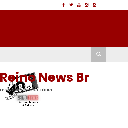
Reino News Br
Entretenimento & Cultura