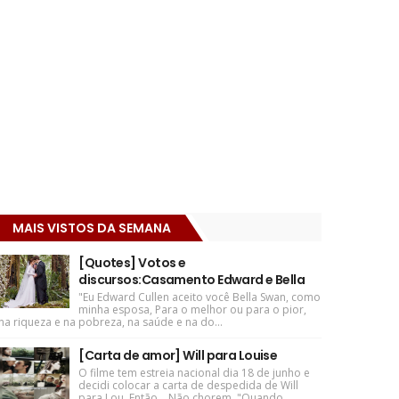
MAIS VISTOS DA SEMANA
[Quotes] Votos e
discursos:Casamento Edward e Bella
"Eu Edward Cullen aceito você Bella Swan, como
minha esposa, Para o melhor ou para o pior,
na riqueza e na pobreza, na saúde e na do...
[Carta de amor] Will para Louise
O filme tem estreia nacional dia 18 de junho e
decidi colocar a carta de despedida de Will
para Lou. Então... Não chorem. "Quando ...