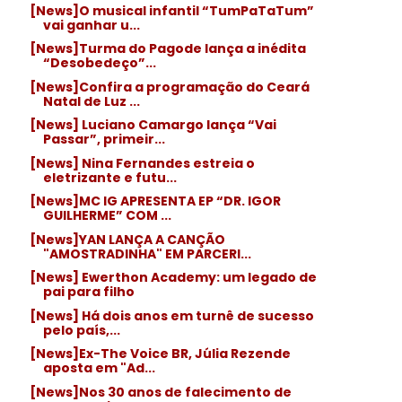
[News]O musical infantil “TumPaTaTum”
vai ganhar u...
[News]Turma do Pagode lança a inédita
“Desobedeço”...
[News]Confira a programação do Ceará
Natal de Luz ...
[News] Luciano Camargo lança “Vai
Passar”, primeir...
[News] Nina Fernandes estreia o
eletrizante e futu...
[News]MC IG APRESENTA EP “DR. IGOR
GUILHERME” COM ...
[News]YAN LANÇA A CANÇÃO
"AMOSTRADINHA" EM PARCERI...
[News] Ewerthon Academy: um legado de
pai para filho
[News] Há dois anos em turnê de sucesso
pelo país,...
[News]Ex-The Voice BR, Júlia Rezende
aposta em "Ad...
[News]Nos 30 anos de falecimento de