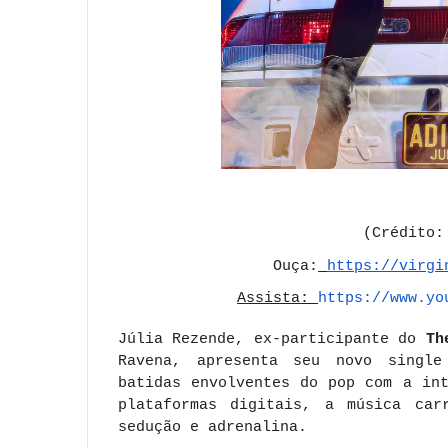
(Crédito:
Ouça:
https://virgi
Assista:
https://www.yo
Júlia Rezende, ex-participante do
Th
Ravena, apresenta seu novo singl
batidas envolventes do pop com a in
plataformas digitais, a música car
sedução e adrenalina.