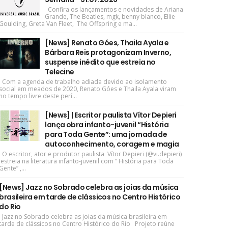
Confira os lançamentos e novidades de Ariana
Grande, The Beatles, mgk, benny blanco, Ellie
Goulding, Greta Van Fleet, The Offspring e ma...
[News] Renato Góes, Thaila Ayala e
Bárbara Reis protagonizam Inverno,
suspense inédito que estreia no
Telecine
Com a agenda de trabalho adiada devido ao isolamento
social em meados de 2020, Renato Góes e Thaila Ayala viram
no tempo livre deste perí...
[News] | Escritor paulista Vítor Depieri
lança obra infanto-juvenil “História
para Toda Gente”: uma jornada de
autoconhecimento, coragem e magia
O escritor, ator e produtor paulista Vítor Depieri (@vi.depieri)
estreia na literatura infanto-juvenil com “ História para Toda
Gente” ,...
[News] Jazz no Sobrado celebra as joias da música
brasileira em tarde de clássicos no Centro Histórico
do Rio
Jazz no Sobrado celebra as joias da música brasileira em
tarde de clássicos no Centro Histórico do Rio Projeto reúne