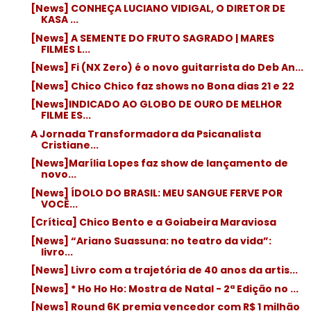
[News] CONHEÇA LUCIANO VIDIGAL, O DIRETOR DE
KASA ...
[News] A SEMENTE DO FRUTO SAGRADO | MARES
FILMES L...
[News] Fi (NX Zero) é o novo guitarrista do Deb An...
[News] Chico Chico faz shows no Bona dias 21 e 22
[News]INDICADO AO GLOBO DE OURO DE MELHOR
FILME ES...
A Jornada Transformadora da Psicanalista
Cristiane...
[News]Marília Lopes faz show de lançamento de
novo...
[News] ÍDOLO DO BRASIL: MEU SANGUE FERVE POR
VOCÊ...
[Crítica] Chico Bento e a Goiabeira Maraviosa
[News] “Ariano Suassuna: no teatro da vida”:
livro...
[News] Livro com a trajetória de 40 anos da artis...
[News] * Ho Ho Ho: Mostra de Natal - 2ª Edição no ...
[News] Round 6K premia vencedor com R$ 1 milhão