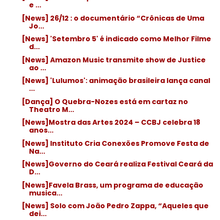
e ...
[News] 26/12 : o documentário “Crônicas de Uma
Jo...
[News] 'Setembro 5' é indicado como Melhor Filme
d...
[News] Amazon Music transmite show de Justice
ao ...
[News] 'Lulumos': animação brasileira lança canal
...
[Dança] O Quebra-Nozes está em cartaz no
Theatro M...
[News]Mostra das Artes 2024 – CCBJ celebra 18
anos...
[News] Instituto Cria Conexões Promove Festa de
Na...
[News]Governo do Ceará realiza Festival Ceará da
D...
[News]Favela Brass, um programa de educação
musica...
[News] Solo com João Pedro Zappa, “Aqueles que
dei...