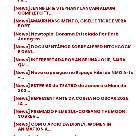
PR...
[News]JENNIFER & STEPHANY LANÇAM ÁLBUM
COMPLETO "T...
[News]AMAURI NASCIMENTO, GISELLE TIGRE E VERA
PORT...
[News] Newtopia, Dorama Estrelado Por Park
Jeong-m...
[News] DOCUMENTÁRIOS SOBRE ALFRED HITCHCOCK
E DAVI...
[News] INTERPRETADA POR ANGELINA JOLIE, SAIBA
QU...
[News] Nova exposição no Espaço Híbrido NMO Arts
-...
[News] ESTREIAS de TEATRO de Janeiro a Maio de
202...
[News] REPRESENTANTE DA COREIA NO OSCAR 2025,
12....
[News] PREMIADO FILME SUL-COREANO THE MOON:
SOBREV...
[News] COM O APOIO DA DISNEY, WOMEN IN
ANIMATION A...