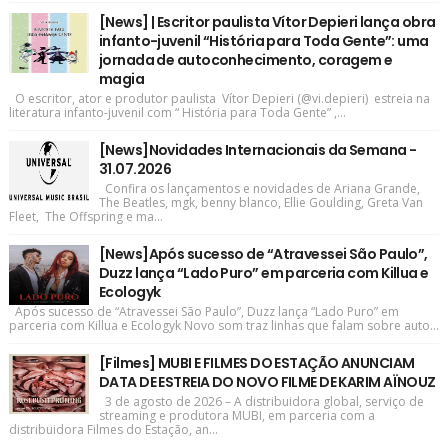
[News] | Escritor paulista Vítor Depieri lança obra
infanto-juvenil “História para Toda Gente”: uma
jornada de autoconhecimento, coragem e
magia
O escritor, ator e produtor paulista Vítor Depieri (@vi.depieri) estreia na
literatura infanto-juvenil com “ História para Toda Gente” ,...
[News]Novidades Internacionais da Semana -
31.07.2026
Confira os lançamentos e novidades de Ariana Grande,
The Beatles, mgk, benny blanco, Ellie Goulding, Greta Van
Fleet, The Offspring e ma...
[News]Após sucesso de “Atravessei São Paulo”,
Duzz lança “Lado Puro” em parceria com Killua e
Ecologyk
Após sucesso de “Atravessei São Paulo”, Duzz lança “Lado Puro” em
parceria com Killua e Ecologyk Novo som traz linhas que falam sobre auto...
[Filmes] MUBI E FILMES DO ESTAÇÃO ANUNCIAM
DATA DE ESTREIA DO NOVO FILME DE KARIM AÏNOUZ
3 de agosto de 2026 – A distribuidora global, serviço de
streaming e produtora MUBI, em parceria com a
distribuidora Filmes do Estação, an...