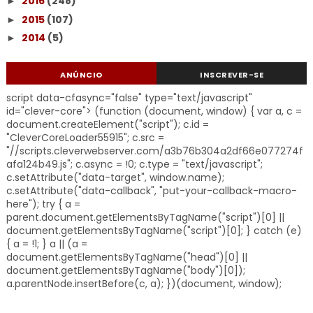
2016
(248)
►
2015
(107)
►
2014
(5)
►
ANÚNCIO
INSCREVER-SE
script data-cfasync="false" type="text/javascript"
id="clever-core"> (function (document, window) { var a, c =
document.createElement("script"); c.id =
"CleverCoreLoader55915"; c.src =
"//scripts.cleverwebserver.com/a3b76b304a2df66e077274f
afa124b49.js"; c.async = !0; c.type = "text/javascript";
c.setAttribute("data-target", window.name);
c.setAttribute("data-callback", "put-your-callback-macro-
here"); try { a =
parent.document.getElementsByTagName("script")[0] ||
document.getElementsByTagName("script")[0]; } catch (e)
{ a = !1; } a || (a =
document.getElementsByTagName("head")[0] ||
document.getElementsByTagName("body")[0]);
a.parentNode.insertBefore(c, a); })(document, window);