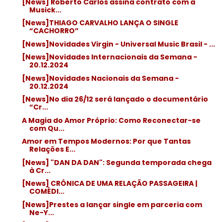
[News] Roberto Carlos assina contrato com a
Musick...
[News]THIAGO CARVALHO LANÇA O SINGLE
“CACHORRO”
[News]Novidades Virgin - Universal Music Brasil - ...
[News]Novidades Internacionais da Semana -
20.12.2024
[News]Novidades Nacionais da Semana -
20.12.2024
[News]No dia 26/12 será lançado o documentário
“Cr...
A Magia do Amor Próprio: Como Reconectar-se
com Qu...
Amor em Tempos Modernos: Por que Tantas
Relações E...
[News] "DAN DA DAN": Segunda temporada chega
à Cr...
[News] CRÔNICA DE UMA RELAÇÃO PASSAGEIRA |
COMÉDI...
[News]Prestes a lançar single em parceria com
Ne-Y...