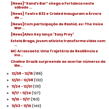
[News]“Xand’s Bar” chega a Fortaleza neste
sábado ...
[News] Teatro B32 e Crialed inauguram a Árvore
de ...
[News]Com participação de Rashid, ex-The Voice
Mar...
[News]Allen Key lança "Easy Prey"
Estela Braga, jovem ativista transforma vidas com
...
MC Arrascaeta: Uma Trajetória de Resiliência e
Ino...
Chaline Grazik surpreende ao acertar números da
Me...
12/08 - 12/15
(166)
►
12/01 - 12/08
(132)
►
11/24 - 12/01
(131)
►
11/17 - 11/24
(127)
►
11/10 - 11/17
(153)
►
11/03 - 11/10
(140)
►