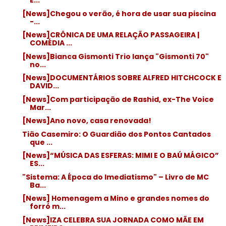
E...
[News]Chegou o verão, é hora de usar sua piscina
-...
[News]CRÔNICA DE UMA RELAÇÃO PASSAGEIRA |
COMÉDIA ...
[News]Bianca Gismonti Trio lança "Gismonti 70"
no...
[News]DOCUMENTÁRIOS SOBRE ALFRED HITCHCOCK E
DAVID...
[News]Com participação de Rashid, ex-The Voice
Mar...
[News]Ano novo, casa renovada!
Tião Casemiro: O Guardião dos Pontos Cantados
que ...
[News]“MÚSICA DAS ESFERAS: MIMI E O BAÚ MÁGICO”
ES...
"Sistema: A Época do Imediatismo" – Livro de MC
Ba...
[News] Homenagem a Mino e grandes nomes do
forró m...
[News]IZA CELEBRA SUA JORNADA COMO MÃE EM