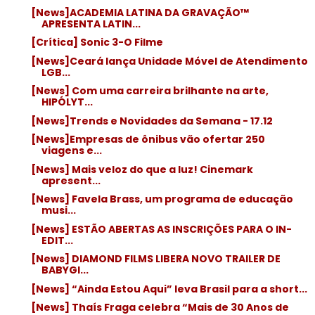
[News]ACADEMIA LATINA DA GRAVAÇÃO™
APRESENTA LATIN...
[Crítica] Sonic 3-O Filme
[News]Ceará lança Unidade Móvel de Atendimento
LGB...
[News] Com uma carreira brilhante na arte,
HIPÓLYT...
[News]Trends e Novidades da Semana - 17.12
[News]Empresas de ônibus vão ofertar 250
viagens e...
[News] Mais veloz do que a luz! Cinemark
apresent...
[News] Favela Brass, um programa de educação
musi...
[News] ESTÃO ABERTAS AS INSCRIÇÕES PARA O IN-
EDIT...
[News] DIAMOND FILMS LIBERA NOVO TRAILER DE
BABYGI...
[News] “Ainda Estou Aqui” leva Brasil para a short...
[News] Thaís Fraga celebra “Mais de 30 Anos de