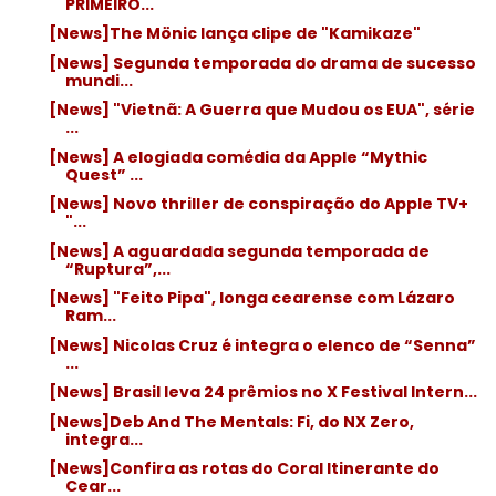
PRIMEIRO...
[News]The Mönic lança clipe de "Kamikaze"
[News] Segunda temporada do drama de sucesso
mundi...
[News] "Vietnã: A Guerra que Mudou os EUA", série
...
[News] A elogiada comédia da Apple “Mythic
Quest” ...
[News] Novo thriller de conspiração do Apple TV+
"...
[News] A aguardada segunda temporada de
“Ruptura”,...
[News] "Feito Pipa", longa cearense com Lázaro
Ram...
[News] Nicolas Cruz é integra o elenco de “Senna”
...
[News] Brasil leva 24 prêmios no X Festival Intern...
[News]Deb And The Mentals: Fi, do NX Zero,
integra...
[News]Confira as rotas do Coral Itinerante do
Cear...