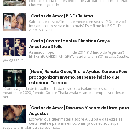
colocar a carta de despedida de Will para Lou. Então... Não
chorem. "Quando ...
[Cartas de Amor] P.S Eu Te Amo
Sabe aquele livro/filme que mexe com seu ser? Onde você
imagina como seria e tudo mais? Este filme foi P.S Eu Te
Amo. <3 Nest...
[Carta] Contrato entre Christian Grey e
Anastacia Stelle
Assinado hoje, ____________de 2011 (“O Início da Vigência”)
ENTRE SR. CHRISTIAN GREY, residente em 301 Escala, Seattle,
WA 98889 (“...
[News] Renato Góes, Thaila Ayala e Bárbara Reis
protagonizam Inverno, suspense inédito que
estreia no Telecine
Com a agenda de trabalho adiada devido ao isolamento social em
meados de 2020, Renato Góes e Thaila Ayala viram no tempo livre deste
perí...
[Cartas de Amor] Discurso fúnebre de Hazel para
Augustus.
Escrever qualquer matéria sobre A Culpa é das estrelas
certamente é para me emocionar, já que eu sou super
suspeita em falar ou escrever so...