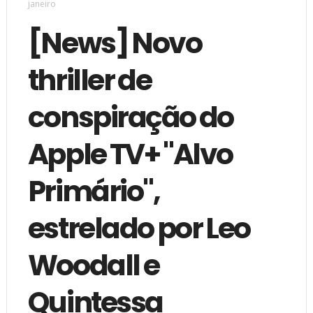
janeiro
[News] Novo
thriller de
conspiração do
Apple TV+ "Alvo
Primário",
estrelado por Leo
Woodall e
Quintessa