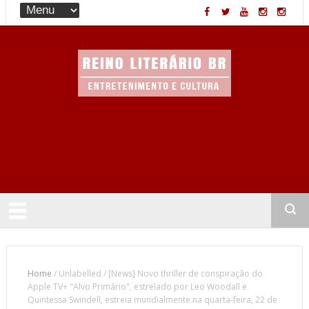
Entretenimento & Cultura
Home
/
Unlabelled
/
[News] Novo thriller de conspiração do
Apple TV+ "Alvo Primário", estrelado por Leo Woodall e
Quintessa Swindell, estreia mundialmente na quarta-feira, 22 de