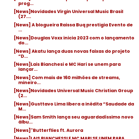
prog...
[News]Novidades Virgin Universal Music Brasil
(27....
[News] A blogueira Raissa Buq prestigia Evento de
...
[News]Douglas Voxx inicia 2023 com o lançamento
do...
[News] Akatu lança duas novas faixas do projeto
“D...
[News]Lais Bianchesi e MC Hari se unem para
lançar...
[News] Com mais de 160 milhões de streams,
mineiro...
[News]Novidades Universal Music Christian Group
(2...
[News]Gusttavo Lima libera a inédita “Saudade da
M...
[News]Sam Smith lança seu aguardadíssimo novo
álbu...
[News]"Butterflies ft. Aurora
[News]LAIS BIANCHESSI E MC MARI SE UNEM PARA