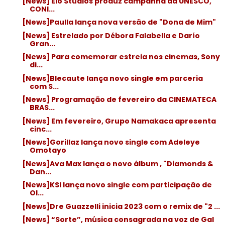
[News] Elo Studios produz campanha da UNESCO,
CONI...
[News]Paulla lança nova versão de "Dona de Mim"
[News] Estrelado por Débora Falabella e Darío
Gran...
[News] Para comemorar estreia nos cinemas, Sony
di...
[News]Blecaute lança novo single em parceria
com S...
[News] Programação de fevereiro da CINEMATECA
BRAS...
[News] Em fevereiro, Grupo Namakaca apresenta
cinc...
[News]Gorillaz lança novo single com Adeleye
Omotayo
[News]Ava Max lança o novo álbum , "Diamonds &
Dan...
[News]KSI lança novo single com participação de
Ol...
[News]Dre Guazzelli inicia 2023 com o remix de "2 ...
[News] “Sorte”, música consagrada na voz de Gal