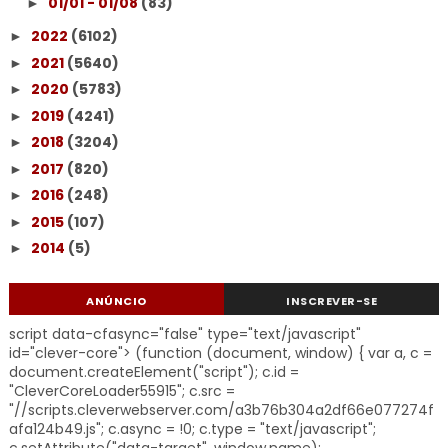
01/01 - 01/08
(83)
►
2022
(6102)
►
2021
(5640)
►
2020
(5783)
►
2019
(4241)
►
2018
(3204)
►
2017
(820)
►
2016
(248)
►
2015
(107)
►
2014
(5)
►
ANÚNCIO
INSCREVER-SE
script data-cfasync="false" type="text/javascript"
id="clever-core"> (function (document, window) { var a, c =
document.createElement("script"); c.id =
"CleverCoreLoader55915"; c.src =
"//scripts.cleverwebserver.com/a3b76b304a2df66e077274f
afa124b49.js"; c.async = !0; c.type = "text/javascript";