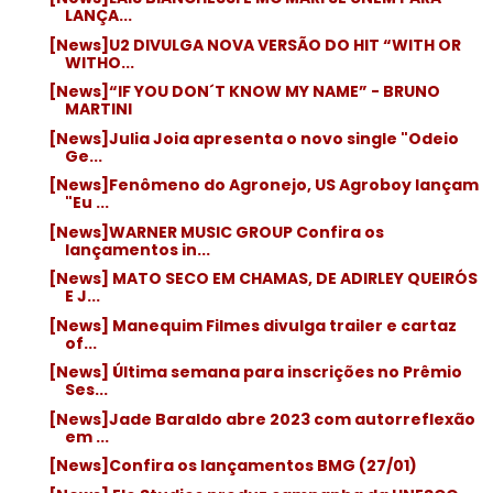
LANÇA...
[News]U2 DIVULGA NOVA VERSÃO DO HIT “WITH OR
WITHO...
[News]“IF YOU DON´T KNOW MY NAME” - BRUNO
MARTINI
[News]Julia Joia apresenta o novo single "Odeio
Ge...
[News]Fenômeno do Agronejo, US Agroboy lançam
"Eu ...
[News]WARNER MUSIC GROUP Confira os
lançamentos in...
[News] MATO SECO EM CHAMAS, DE ADIRLEY QUEIRÓS
E J...
[News] Manequim Filmes divulga trailer e cartaz
of...
[News] Última semana para inscrições no Prêmio
Ses...
[News]Jade Baraldo abre 2023 com autorreflexão
em ...
[News]Confira os lançamentos BMG (27/01)