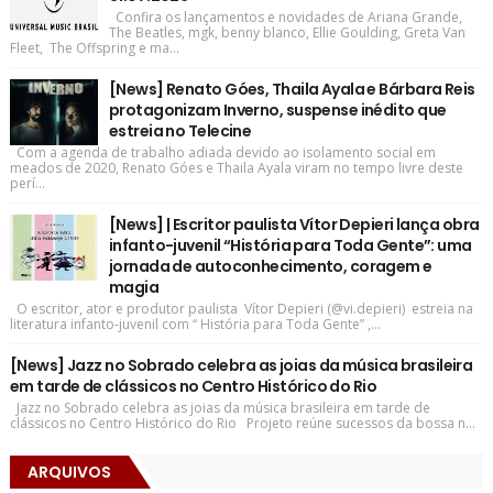
Confira os lançamentos e novidades de Ariana Grande,
The Beatles, mgk, benny blanco, Ellie Goulding, Greta Van
Fleet, The Offspring e ma...
[News] Renato Góes, Thaila Ayala e Bárbara Reis
protagonizam Inverno, suspense inédito que
estreia no Telecine
Com a agenda de trabalho adiada devido ao isolamento social em
meados de 2020, Renato Góes e Thaila Ayala viram no tempo livre deste
perí...
[News] | Escritor paulista Vítor Depieri lança obra
infanto-juvenil “História para Toda Gente”: uma
jornada de autoconhecimento, coragem e
magia
O escritor, ator e produtor paulista Vítor Depieri (@vi.depieri) estreia na
literatura infanto-juvenil com “ História para Toda Gente” ,...
[News] Jazz no Sobrado celebra as joias da música brasileira
em tarde de clássicos no Centro Histórico do Rio
Jazz no Sobrado celebra as joias da música brasileira em tarde de
clássicos no Centro Histórico do Rio Projeto reúne sucessos da bossa n...
ARQUIVOS