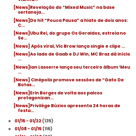
[News]Revelação do “Mixed Music” na base
sertaneja...
[News]Do hit “Pouca Pausa” a hiato de dois anos:
C...
[News]Ubu Rei, do grupo Os Geraldos, estreia no
Se...
[News] Após viral, Vic Brow lança single e clipe ...
[News]Ao lado de Gaab e DJ Win, MC Braz dá início
...
[News]Ian Lasserre lança seu terceiro álbum ‘Meu
...
[News] Cinépolis promove sessões de “Gato De
Botas...
[News]Erin Borges de volta aos palcos
protagonizan...
[News]Privilège Búzios apresenta 24 horas de
festa...
01/15 - 01/22
(135)
►
01/08 - 01/15
(116)
►