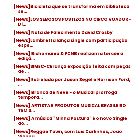
[News]Bicicleta que se transforma em biblioteca
se...
[News]LOS SEBOSOS POSTIZOS NO CIRCO VOADOR -
Di...
[News] Nota de Falecimento David Crosby
[News]Lambretta lança single com participação
espe...
[News] Bichomania & FCNB realizam a terceira
ediçã...
[News]SIMEC-CE lança exposição feita com peças
de ...
[News] Estrelada por Jason Segel e Harrison Ford,
...
[News] Branca de Neve - o Musical prorroga
tempora...
[News] ARTISTA E PRODUTOR MUSICAL BRASILEIRO
TEM S...
[News] A música "Minha Postura" é o novo Single
do...
[News]Reggae Town, com Luis Carlinhos, João
Vianna...