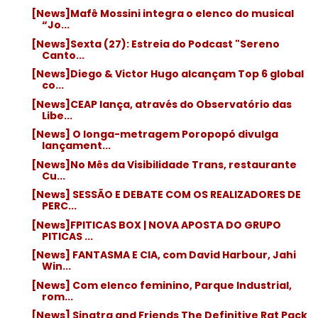
[News]Mafê Mossini integra o elenco do musical
“Jo...
[News]Sexta (27): Estreia do Podcast "Sereno
Canto...
[News]Diego & Victor Hugo alcançam Top 6 global
co...
[News]CEAP lança, através do Observatório das
Libe...
[News] O longa-metragem Poropopó divulga
lançament...
[News]No Mês da Visibilidade Trans, restaurante
Cu...
[News] SESSÃO E DEBATE COM OS REALIZADORES DE
PERC...
[News]FPITICAS BOX | NOVA APOSTA DO GRUPO
PITICAS ...
[News] FANTASMA E CIA, com David Harbour, Jahi
Win...
[News] Com elenco feminino, Parque Industrial,
rom...
[News] Sinatra and Friends The Definitive Rat Pack