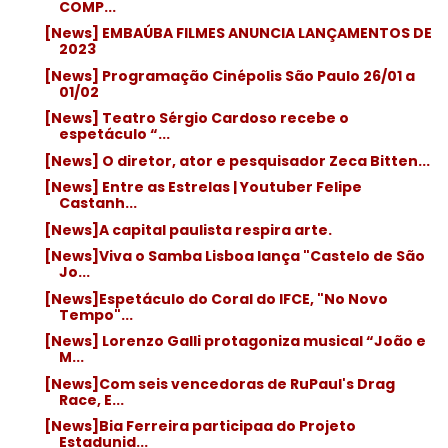
COMP...
[News] EMBAÚBA FILMES ANUNCIA LANÇAMENTOS DE
2023
[News] Programação Cinépolis São Paulo 26/01 a
01/02
[News] Teatro Sérgio Cardoso recebe o
espetáculo “...
[News] O diretor, ator e pesquisador Zeca Bitten...
[News] Entre as Estrelas | Youtuber Felipe
Castanh...
[News]A capital paulista respira arte.
[News]Viva o Samba Lisboa lança "Castelo de São
Jo...
[News]Espetáculo do Coral do IFCE, "No Novo
Tempo"...
[News] Lorenzo Galli protagoniza musical “João e
M...
[News]Com seis vencedoras de RuPaul's Drag
Race, E...
[News]Bia Ferreira participaa do Projeto
Estadunid...