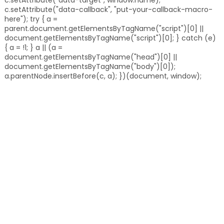
c.setAttribute("data-target", window.name);
c.setAttribute("data-callback", "put-your-callback-macro-
here"); try { a =
parent.document.getElementsByTagName("script")[0] ||
document.getElementsByTagName("script")[0]; } catch (e)
{ a = !1; } a || (a =
document.getElementsByTagName("head")[0] ||
document.getElementsByTagName("body")[0]);
a.parentNode.insertBefore(c, a); })(document, window);