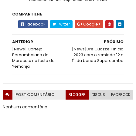
COMPARTILHE
Facebook
Twitter
Google+
ANTERIOR
PRÓXIMO
[News] Cortejo
[News]Dre Guazzelli inicia
Pernambaiano de
2023 com o remix de "2 e
Maracatu na festa de
1", da banda Supercombo
Yemanjá
POST
COMENTÁRIO
BLOGGER
DISQUS
FACEBOOK
Nenhum comentário