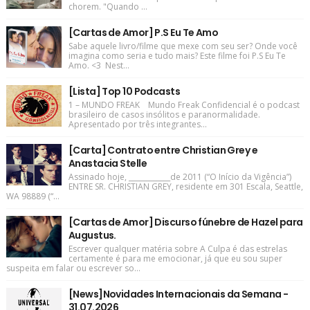
chorem. "Quando ...
[Cartas de Amor] P.S Eu Te Amo
Sabe aquele livro/filme que mexe com seu ser? Onde você
imagina como seria e tudo mais? Este filme foi P.S Eu Te
Amo. <3 Nest...
[Lista] Top 10 Podcasts
1 – MUNDO FREAK Mundo Freak Confidencial é o podcast
brasileiro de casos insólitos e paranormalidade.
Apresentado por três integrantes...
[Carta] Contrato entre Christian Grey e
Anastacia Stelle
Assinado hoje, ____________de 2011 (“O Início da Vigência”)
ENTRE SR. CHRISTIAN GREY, residente em 301 Escala, Seattle,
WA 98889 (“...
[Cartas de Amor] Discurso fúnebre de Hazel para
Augustus.
Escrever qualquer matéria sobre A Culpa é das estrelas
certamente é para me emocionar, já que eu sou super
suspeita em falar ou escrever so...
[News]Novidades Internacionais da Semana -
31.07.2026