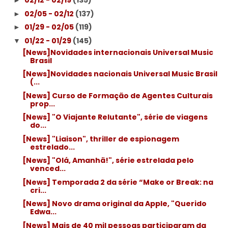
02/12 - 02/19
(135)
►
02/05 - 02/12
(137)
►
01/29 - 02/05
(119)
►
01/22 - 01/29
(145)
▼
[News]Novidades internacionais Universal Music
Brasil
[News]Novidades nacionais Universal Music Brasil
(...
[News] Curso de Formação de Agentes Culturais
prop...
[News] "O Viajante Relutante", série de viagens
do...
[News] "Liaison", thriller de espionagem
estrelado...
[News] "Olá, Amanhã!", série estrelada pelo
venced...
[News] Temporada 2 da série “Make or Break: na
cri...
[News] Novo drama original da Apple, "Querido
Edwa...
[News] Mais de 40 mil pessoas participaram da