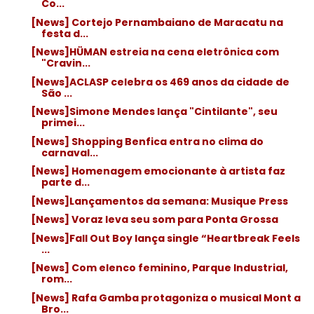
Co...
[News] Cortejo Pernambaiano de Maracatu na
festa d...
[News]HÜMAN estreia na cena eletrônica com
"Cravin...
[News]ACLASP celebra os 469 anos da cidade de
São ...
[News]Simone Mendes lança "Cintilante", seu
primei...
[News] Shopping Benfica entra no clima do
carnaval...
[News] Homenagem emocionante à artista faz
parte d...
[News]Lançamentos da semana: Musique Press
[News] Voraz leva seu som para Ponta Grossa
[News]Fall Out Boy lança single “Heartbreak Feels
...
[News] Com elenco feminino, Parque Industrial,
rom...
[News] Rafa Gamba protagoniza o musical Mont a
Bro...