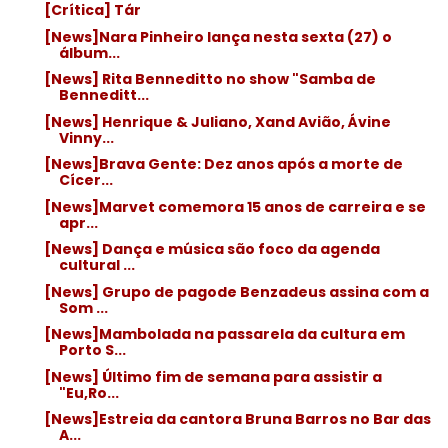
[Crítica] Tár
[News]Nara Pinheiro lança nesta sexta (27) o
álbum...
[News] Rita Benneditto no show "Samba de
Benneditt...
[News] Henrique & Juliano, Xand Avião, Ávine
Vinny...
[News]Brava Gente: Dez anos após a morte de
Cícer...
[News]Marvet comemora 15 anos de carreira e se
apr...
[News] Dança e música são foco da agenda
cultural ...
[News] Grupo de pagode Benzadeus assina com a
Som ...
[News]Mambolada na passarela da cultura em
Porto S...
[News] Último fim de semana para assistir a
"Eu,Ro...
[News]Estreia da cantora Bruna Barros no Bar das
A...