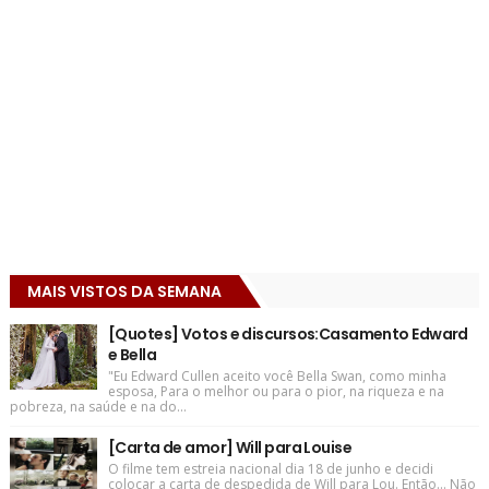
MAIS VISTOS DA SEMANA
[Quotes] Votos e discursos:Casamento Edward
e Bella
"Eu Edward Cullen aceito você Bella Swan, como minha
esposa, Para o melhor ou para o pior, na riqueza e na
pobreza, na saúde e na do...
[Carta de amor] Will para Louise
O filme tem estreia nacional dia 18 de junho e decidi
colocar a carta de despedida de Will para Lou. Então... Não