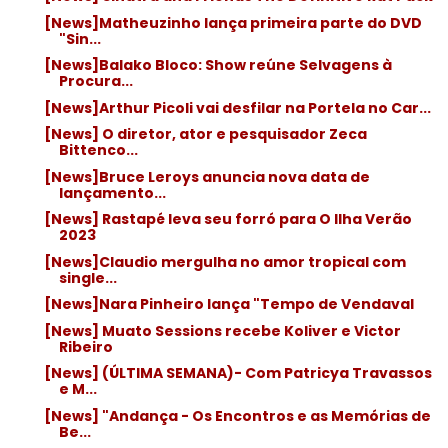
[News]Matheuzinho lança primeira parte do DVD
"Sin...
[News]Balako Bloco: Show reúne Selvagens à
Procura...
[News]Arthur Picoli vai desfilar na Portela no Car...
[News] O diretor, ator e pesquisador Zeca
Bittenco...
[News]Bruce Leroys anuncia nova data de
lançamento...
[News] Rastapé leva seu forró para O Ilha Verão
2023
[News]Claudio mergulha no amor tropical com
single...
[News]Nara Pinheiro lança "Tempo de Vendaval
[News] Muato Sessions recebe Koliver e Victor
Ribeiro
[News] (ÚLTIMA SEMANA)- Com Patricya Travassos
e M...
[News] "Andança - Os Encontros e as Memórias de
Be...