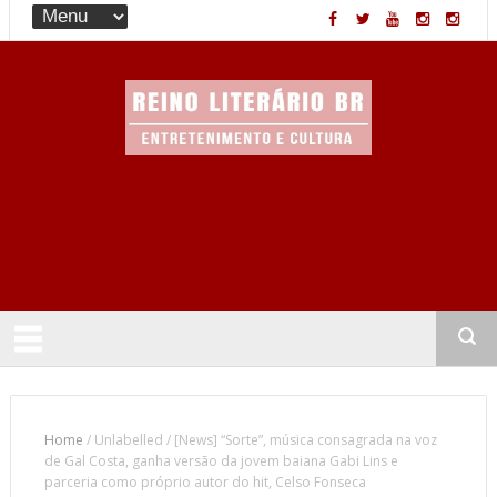
Entretenimento & Cultura
Home
/
Unlabelled
/
[News] “Sorte”, música consagrada na voz
de Gal Costa, ganha versão da jovem baiana Gabi Lins e
parceria como próprio autor do hit, Celso Fonseca