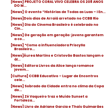
[News] PROJETO CORAL VIVO CELEBRA OS 208 ANOS
DO M...
[News] O evento “Histórias de Todas as Luas – I En...
[News]Dois dias de Arraiá arretado no CCBB Rio
[News] Dia do Cinema Brasileiro é celebrado no
Cin...
[News] De geração em geração: jovens garantem
a co...
[News] *Como a influenciadora Priscylla
Brasileiro...
[News]Áurea Martins e Cristovão Bastos lançam o
ál...
[News] Editora Livros da Alice lança romance
jovem...
[Cultura] CCBB Educativo – Lugar de Encontros
cele...
[News] Sobrado da Cidade entra no clima da Copa
do...
[News] Zé Vaqueiro traz o Muído Sunset a
Fortaleza...
[News] Livro de Adriane Garcia e Thaís Guimarães