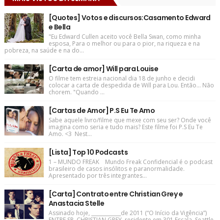
[Quotes] Votos e discursos:Casamento Edward
e Bella
"Eu Edward Cullen aceito você Bella Swan, como minha
esposa, Para o melhor ou para o pior, na riqueza e na
pobreza, na saúde e na do...
[Carta de amor] Will para Louise
O filme tem estreia nacional dia 18 de junho e decidi
colocar a carta de despedida de Will para Lou. Então... Não
chorem. "Quando ...
[Cartas de Amor] P.S Eu Te Amo
Sabe aquele livro/filme que mexe com seu ser? Onde você
imagina como seria e tudo mais? Este filme foi P.S Eu Te
Amo. <3 Nest...
[Lista] Top 10 Podcasts
1 – MUNDO FREAK Mundo Freak Confidencial é o podcast
brasileiro de casos insólitos e paranormalidade.
Apresentado por três integrantes...
[Carta] Contrato entre Christian Grey e
Anastacia Stelle
Assinado hoje, ____________de 2011 (“O Início da Vigência”)
ENTRE SR. CHRISTIAN GREY, residente em 301 Escala, Seattle,