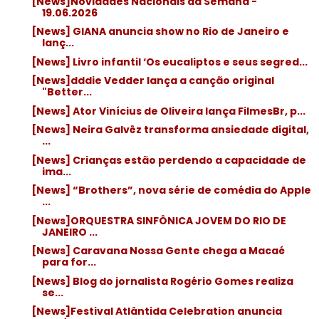
[News]Novidades Nacionais da Semana -
19.06.2026
[News] GIANA anuncia show no Rio de Janeiro e
lanç...
[News] Livro infantil ‘Os eucaliptos e seus segred...
[News]dddie Vedder lança a canção original
"Better...
[News] Ator Vinícius de Oliveira lança FilmesBr, p...
[News] Neira Galvêz transforma ansiedade digital,
...
[News] Crianças estão perdendo a capacidade de
ima...
[News] “Brothers”, nova série de comédia do Apple
...
[News]ORQUESTRA SINFÔNICA JOVEM DO RIO DE
JANEIRO ...
[News] Caravana Nossa Gente chega a Macaé
para for...
[News] Blog do jornalista Rogério Gomes realiza
se...
[News]Festival Atlântida Celebration anuncia