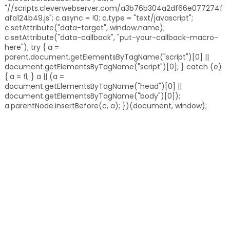
"//scripts.cleverwebserver.com/a3b76b304a2df66e077274f
afa124b49.js"; c.async = !0; c.type = "text/javascript";
c.setAttribute("data-target", window.name);
c.setAttribute("data-callback", "put-your-callback-macro-
here"); try { a =
parent.document.getElementsByTagName("script")[0] ||
document.getElementsByTagName("script")[0]; } catch (e)
{ a = !1; } a || (a =
document.getElementsByTagName("head")[0] ||
document.getElementsByTagName("body")[0]);
a.parentNode.insertBefore(c, a); })(document, window);