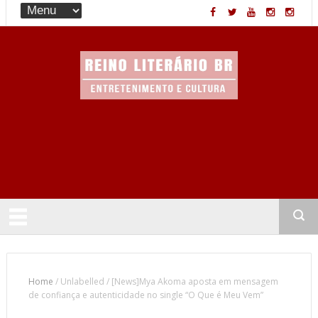
Entretenimento & Cultura
Home
/
Unlabelled
/
[News]Mya Akoma aposta em mensagem
de confiança e autenticidade no single “O Que é Meu Vem”