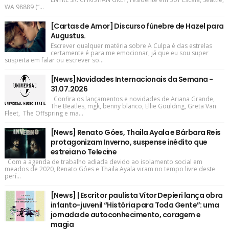
WA 98889 (“...
[Cartas de Amor] Discurso fúnebre de Hazel para
Augustus.
Escrever qualquer matéria sobre A Culpa é das estrelas
certamente é para me emocionar, já que eu sou super
suspeita em falar ou escrever so...
[News]Novidades Internacionais da Semana -
31.07.2026
Confira os lançamentos e novidades de Ariana Grande,
The Beatles, mgk, benny blanco, Ellie Goulding, Greta Van
Fleet, The Offspring e ma...
[News] Renato Góes, Thaila Ayala e Bárbara Reis
protagonizam Inverno, suspense inédito que
estreia no Telecine
Com a agenda de trabalho adiada devido ao isolamento social em
meados de 2020, Renato Góes e Thaila Ayala viram no tempo livre deste
perí...
[News] | Escritor paulista Vítor Depieri lança obra
infanto-juvenil “História para Toda Gente”: uma
jornada de autoconhecimento, coragem e
magia