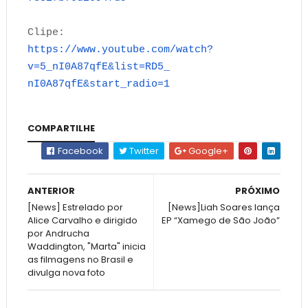
Clipe:
https://www.youtube.com/watch?
v=5_nI0A87qfE&list=RD5_
nI0A87qfE&start_radio=1
COMPARTILHE
Facebook
Twitter
Google+
ANTERIOR
PRÓXIMO
[News] Estrelado por
[News]Liah Soares lança
Alice Carvalho e dirigido
EP “Xamego de São João”
por Andrucha
Waddington, "Marta" inicia
as filmagens no Brasil e
divulga nova foto