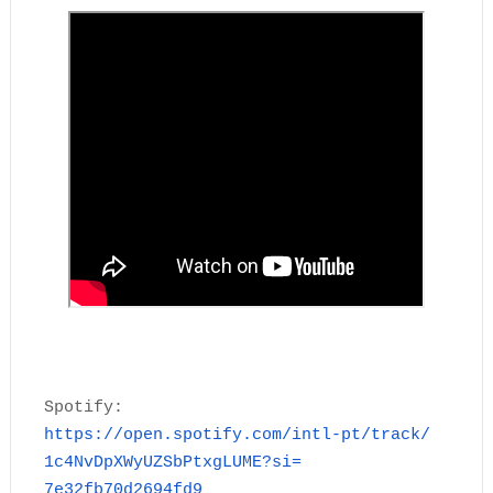
Spotify:
https://open.spotify.com/intl-
pt/track/
1c4NvDpXWyUZSbPtxgLUME?si=
7e32fb70d2694fd9