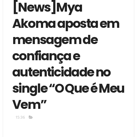
[News]Mya
Akoma aposta em
mensagem de
confiança e
autenticidade no
single “O Que é Meu
Vem”
15:36