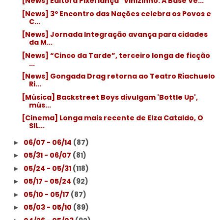
[News] Editora Pixel lança "Vinizinho: A Base Ve...
[News] 3º Encontro das Nações celebra os Povos e
C...
[News] Jornada Integração avança para cidades
da M...
[News] “Cinco da Tarde”, terceiro longa de ficção
...
[News] Gongada Drag retorna ao Teatro Riachuelo
Ri...
[Música] Backstreet Boys divulgam 'Bottle Up',
mús...
[Cinema] Longa mais recente de Elza Cataldo, O
SIL...
06/07 - 06/14
(87)
►
05/31 - 06/07
(81)
►
05/24 - 05/31
(118)
►
05/17 - 05/24
(92)
►
05/10 - 05/17
(87)
►
05/03 - 05/10
(89)
►