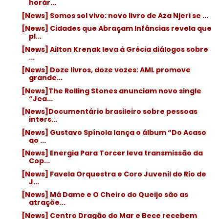
horár...
[News] Somos sol vivo: novo livro de Aza Njeri se ...
[News] Cidades que Abraçam Infâncias revela que
pl...
[News] Ailton Krenak leva à Grécia diálogos sobre
...
[News] Doze livros, doze vozes: AML promove
grande...
[News]The Rolling Stones anunciam novo single
“Jea...
[News]Documentário brasileiro sobre pessoas
inters...
[News] Gustavo Spínola lança o álbum “Do Acaso
ao ...
[News] Energia Para Torcer leva transmissão da
Cop...
[News] Favela Orquestra e Coro Juvenil do Rio de
J...
[News] Má Dame e O Cheiro do Queijo são as
atraçõe...
[News] Centro Dragão do Mar e Bece recebem