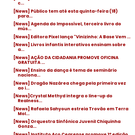
c...
[News] Público tem até esta quinta-feira (18)
para...
[News] Agenda do Impossível, terceiro livro do
mús...
[News] Editora Pixel lança "Vinizinho: A Base Vem ...
[News] Livros infantis interativos ensinam sobre
a...
[News] AÇÃO DA CIDADANIA PROMOVE OFICINA
GRATUITA ...
[News] Ensino da dança é tema de seminário
naciona...
[News] Dragão Nazárea chega pela primeira vez
ao i...
[News]Crystal Methyd integra o line-up do
Realness...
[News] Rafaela Sahyoun estreia Trovão em Terra
Mol...
[News] Orquestra Sinfônica Juvenil Chiquinha
Gonza...
[News] Instituto Aço Cearense promove 1ª edição