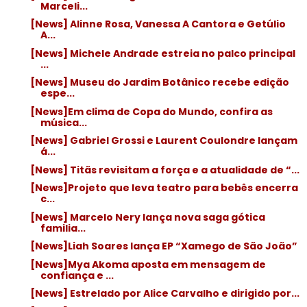
Marceli...
[News] Alinne Rosa, Vanessa A Cantora e Getúlio
A...
[News] Michele Andrade estreia no palco principal
...
[News] Museu do Jardim Botânico recebe edição
espe...
[News]Em clima de Copa do Mundo, confira as
música...
[News] Gabriel Grossi e Laurent Coulondre lançam
á...
[News] Titãs revisitam a força e a atualidade de “...
[News]Projeto que leva teatro para bebês encerra
c...
[News] Marcelo Nery lança nova saga gótica
familia...
[News]Liah Soares lança EP “Xamego de São João”
[News]Mya Akoma aposta em mensagem de
confiança e ...
[News] Estrelado por Alice Carvalho e dirigido por...