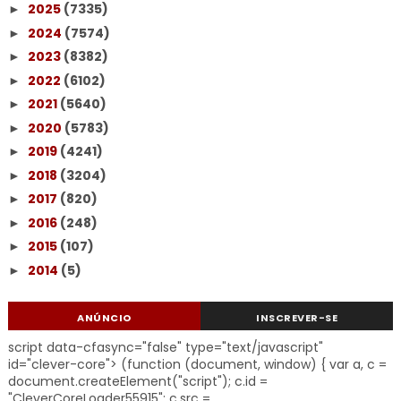
2025
(7335)
►
2024
(7574)
►
2023
(8382)
►
2022
(6102)
►
2021
(5640)
►
2020
(5783)
►
2019
(4241)
►
2018
(3204)
►
2017
(820)
►
2016
(248)
►
2015
(107)
►
2014
(5)
►
ANÚNCIO
INSCREVER-SE
script data-cfasync="false" type="text/javascript"
id="clever-core"> (function (document, window) { var a, c =
document.createElement("script"); c.id =
"CleverCoreLoader55915"; c.src =