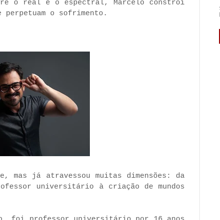
tre o real e o espectral, Marcelo constrói
e perpetuam o sofrimento.
te, mas já atravessou muitas dimensões: da
rofessor universitário à criação de mundos
o, foi professor universitário por 16 anos