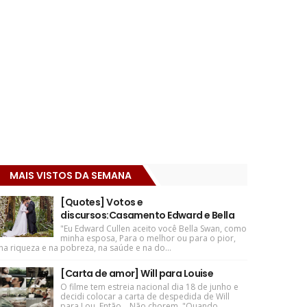
MAIS VISTOS DA SEMANA
[Quotes] Votos e
discursos:Casamento Edward e Bella
"Eu Edward Cullen aceito você Bella Swan, como
minha esposa, Para o melhor ou para o pior,
na riqueza e na pobreza, na saúde e na do...
[Carta de amor] Will para Louise
O filme tem estreia nacional dia 18 de junho e
decidi colocar a carta de despedida de Will
para Lou. Então... Não chorem. "Quando ...