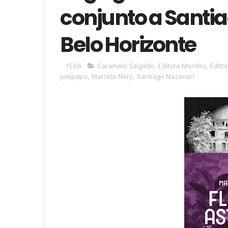
conjunto a Santi
Belo Horizonte
15:56
Caramelo Salgado
,
Editora Mondru
,
Edito
Jenipapo
,
Marcelo Nery
,
Santiago Nazarian