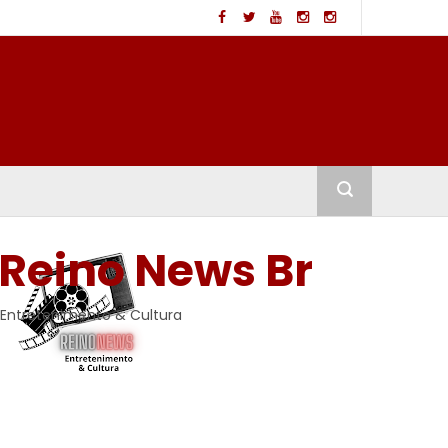
Reino News Br
Entretenimento & Cultura