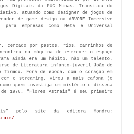
gos Digitais da PUC Minas. Transitou do
riativo, atuando como designer de jogos de
enador de game design na ARVORE Immersive
os para empresas como Meta e Universal
r, cercado por pastos, rios, carrinhos de
ncontrou na máquina de escrever o espaço
rama ainda era um hábito, não um talento.
urso de Literatura infanto-juvenil João de
e firmou. Fora de época, com o coração em
 com o streaming, virou a mais cafona (e
 como quem investiga um mistério e disseca
 de 1978. "Flores Astrais" é seu primeiro
ais” pelo site da editora Mondru:
trais/