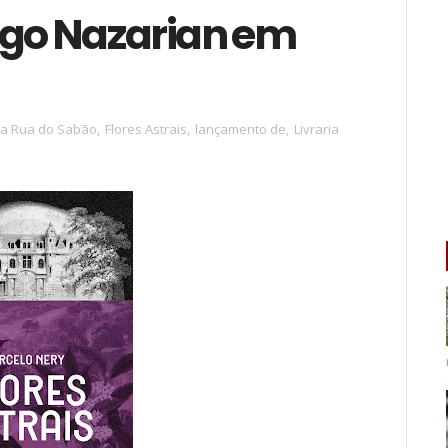
ago Nazarian em
ra Rua do Sabão
,
Flores Astrais
,
lançamento de
,
Livraria