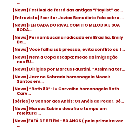
...
[News] Festival de forró das antigas “Playlist” ac...
[Entrevista] Escritor Jozias Benedicto fala sobre ...
[News]FEIJOADA DO RIVAL COM ITO MELODIA E SUA
RODA...
[News] Pernambucana radicada em Brasília, Emily
Ba...
[News] Você falha sob pressão, evita conflito ou t...
[News] Nem a Copa escapa: medo da imigração
nos EU...
[News] Dirigido por Marcus Faustini, “Assim na ter...
[News] Jazz no Sobrado homenageia Moacir
Santos em...
[News] “Beth 80”: Lu Carvalho homenageia Beth
Carv...
[Séries] O Senhor dos Anéis: Os Anéis de Poder, Sé...
[News] Marcos Sabino desafia o tempo em
releitura ...
[News]FAFÁ DE BELÉM - 50 ANOS ( pela primeira vez
...