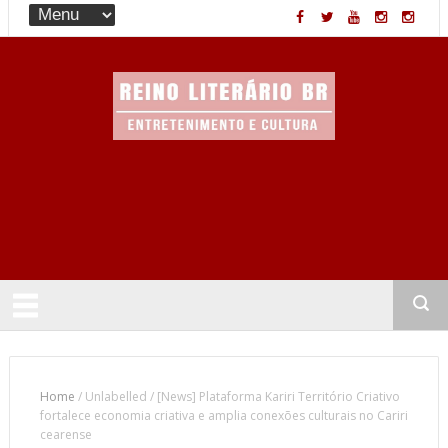
Entretenimento & Cultura
Home
/
Unlabelled
/
[News] Plataforma Kariri Território Criativo
fortalece economia criativa e amplia conexões culturais no Cariri
cearense