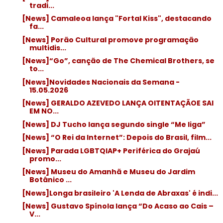
tradi...
[News] Camaleoa lança "Fortal Kiss", destacando
fa...
[News] Porão Cultural promove programação
multidis...
[News]“Go”, canção de The Chemical Brothers, se
to...
[News]Novidades Nacionais da Semana -
15.05.2026
[News] GERALDO AZEVEDO LANÇA OITENTAÇÃOE SAI
EM NO...
[News] DJ Tucho lança segundo single “Me liga”
[News] “O Rei da Internet”: Depois do Brasil, film...
[News] Parada LGBTQIAP+ Periférica do Grajaú
promo...
[News] Museu do Amanhã e Museu do Jardim
Botânico ...
[News]Longa brasileiro 'A Lenda de Abraxas' é indi...
[News] Gustavo Spínola lança “Do Acaso ao Cais –
V...