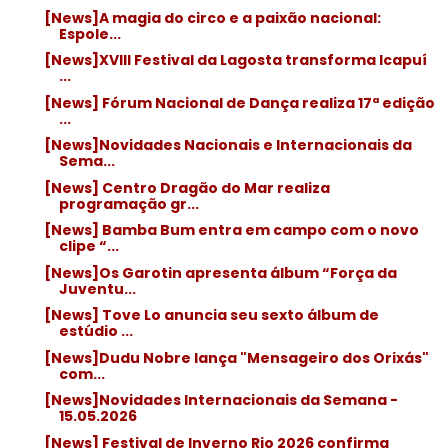
[News]A magia do circo e a paixão nacional:
Espole...
[News]XVIII Festival da Lagosta transforma Icapuí
...
[News] Fórum Nacional de Dança realiza 17ª edição
...
[News]Novidades Nacionais e Internacionais da
Sema...
[News] Centro Dragão do Mar realiza
programação gr...
[News] Bamba Bum entra em campo com o novo
clipe “...
[News]Os Garotin apresenta álbum “Força da
Juventu...
[News] Tove Lo anuncia seu sexto álbum de
estúdio ...
[News]Dudu Nobre lança "Mensageiro dos Orixás"
com...
[News]Novidades Internacionais da Semana -
15.05.2026
[News] Festival de Inverno Rio 2026 confirma