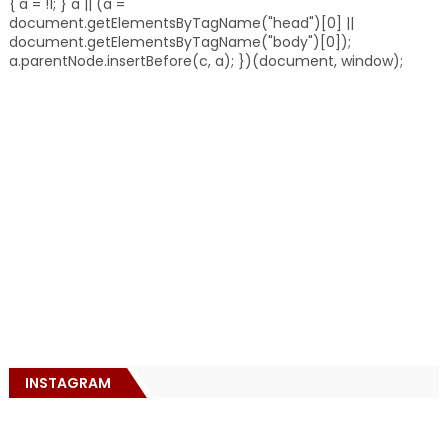
{ a = !1; } a || (a =
document.getElementsByTagName("head")[0] ||
document.getElementsByTagName("body")[0]);
a.parentNode.insertBefore(c, a); })(document, window);
INSTAGRAM