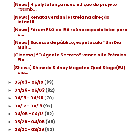
[News] Hipólyto lança nova edição do projeto
“Samb...
[News] Renata Versiani estreia na direção
infantil...
[News] Fórum ESG do IBA reúne especialistas para
d...
[News] Sucesso de público, espetáculo “Um Dia
Muit...
[Cinema] “O Agente Secreto” vence oito Prêmios
Pla...
[Shows] Show do Sidney Magal no QualiStage(RJ)
dia...
05/03 - 05/10
(89)
►
04/26 - 05/03
(92)
►
04/19 - 04/26
(70)
►
04/12 - 04/19
(92)
►
04/05 - 04/12
(82)
►
03/29 - 04/05
(49)
►
03/22 - 03/29
(82)
►