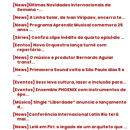
[News]Últimas Novidades Internacionais da
Semana -...
[News] A Linha Solar, de Ivan Viripaev, encerra te...
[News] Programa Aprendiz Musical comemora 25
anos ...
[Séries] Confira clipe inédito do quarto episódio ...
[Eentos] Nova Orquestra lança turnê com
repertório...
[News] O músico e produtor Bernardo Aguiar
transf...
[News] Primavera Sound volta a São Paulo dias 5 e
...
[Eventos] Sesc leva cultura, lazer e inclusão para...
[Eventos] Ensemble PHOENIX com instrumentos de
épo...
[Música] Single “Liberdade” anuncia o lançamento
d...
[News]Conferência Internacional Latin Rio terá
mai...
[News] Lelé em Piri: o legado de um arquiteto que ...