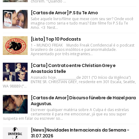
chorem. "Quando ...
[Cartas de Amor] P.S Eu Te Amo
Sabe aquele livro/filme que mexe com seu ser? Onde você
imagina como seria e tudo mais? Este filme foi P.S Eu Te
Amo. <3 Nest...
[Lista] Top 10 Podcasts
1 – MUNDO FREAK Mundo Freak Confidencial é o podcast
brasileiro de casos insólitos e paranormalidade.
Apresentado por três integrantes...
[Carta] Contrato entre Christian Grey e
Anastacia Stelle
Assinado hoje, ____________de 2011 (“O Início da Vigência”)
ENTRE SR. CHRISTIAN GREY, residente em 301 Escala, Seattle,
WA 98889 (“...
[Cartas de Amor] Discurso fúnebre de Hazel para
Augustus.
Escrever qualquer matéria sobre A Culpa é das estrelas
certamente é para me emocionar, já que eu sou super
suspeita em falar ou escrever so...
[News]Novidades Internacionais da Semana -
31.07.2026