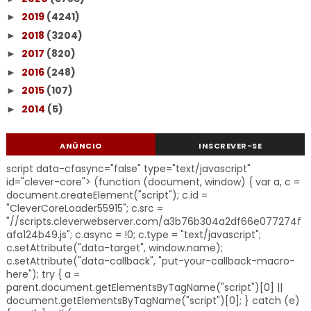
2019
(4241)
►
2018
(3204)
►
2017
(820)
►
2016
(248)
►
2015
(107)
►
2014
(5)
►
ANÚNCIO
INSCREVER-SE
script data-cfasync="false" type="text/javascript"
id="clever-core"> (function (document, window) { var a, c =
document.createElement("script"); c.id =
"CleverCoreLoader55915"; c.src =
"//scripts.cleverwebserver.com/a3b76b304a2df66e077274f
afa124b49.js"; c.async = !0; c.type = "text/javascript";
c.setAttribute("data-target", window.name);
c.setAttribute("data-callback", "put-your-callback-macro-
here"); try { a =
parent.document.getElementsByTagName("script")[0] ||
document.getElementsByTagName("script")[0]; } catch (e)