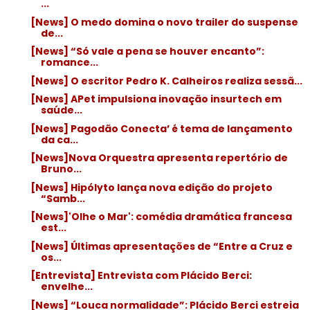
...
[News] O medo domina o novo trailer do suspense
de...
[News] “Só vale a pena se houver encanto”:
romance...
[News] O escritor Pedro K. Calheiros realiza sessã...
[News] APet impulsiona inovação insurtech em
saúde...
[News] Pagodão Conecta’ é tema de lançamento
da ca...
[News]Nova Orquestra apresenta repertório de
Bruno...
[News] Hipólyto lança nova edição do projeto
“Samb...
[News]'Olhe o Mar': comédia dramática francesa
est...
[News] Últimas apresentações de “Entre a Cruz e
os...
[Entrevista] Entrevista com Plácido Berci:
envelhe...
[News] “Louca normalidade”: Plácido Berci estreia