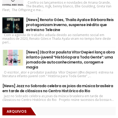
Confira os lançamentos e novidades de Ariana Grande,
The Beatles, mgk, benny blanco, Ellie Goulding, Greta Van
Fleet, The Offspring e ma...
[News] Renato Góes, Thaila Ayala e Bárbara Reis
protagonizam Inverno, suspense inédito que
estreia no Telecine
Com a agenda de trabalho adiada devido ao isolamento social em
meados de 2020, Renato Góes e Thaila Ayala viram no tempo livre deste
perí...
[News] | Escritor paulista Vítor Depieri lança obra
infanto-juvenil “História para Toda Gente”: uma
jornada de autoconhecimento, coragem e
magia
O escritor, ator e produtor paulista Vítor Depieri (@vi.depieri) estreia na
literatura infanto-juvenil com “ História para Toda Gente” ,...
[News] Jazz no Sobrado celebra as joias da música brasileira
em tarde de clássicos no Centro Histórico do Rio
Jazz no Sobrado celebra as joias da música brasileira em tarde de
clássicos no Centro Histórico do Rio Projeto reúne sucessos da bossa n...
ARQUIVOS