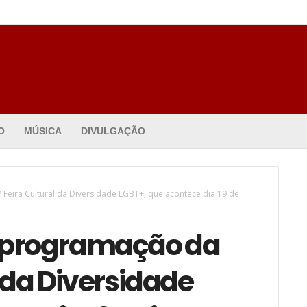
O
MÚSICA
DIVULGAÇÃO
Feira Cultural da Diversidade LGBT+, que acontece dia 19 de
a programação da
l da Diversidade