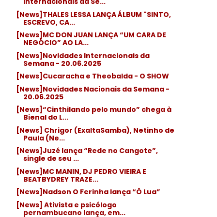
Internacionais da Se...
[News]THALES LESSA LANÇA ÁLBUM "SINTO,
ESCREVO, CA...
[News]MC DON JUAN LANÇA “UM CARA DE
NEGÓCIO” AO LA...
[News]Novidades Internacionais da
Semana - 20.06.2025
[News]Cucaracha e Theobalda - O SHOW
[News]Novidades Nacionais da Semana -
20.06.2025
[News]“Cinthilando pelo mundo” chega à
Bienal do L...
[News] Chrigor (ExaltaSamba), Netinho de
Paula (Ne...
[News]Juzé lança “Rede no Cangote”,
single de seu ...
[News]MC MANIN, DJ PEDRO VIEIRA E
BEATBYDREY TRAZE...
[News]Nadson O Ferinha lança “Ô Lua”
[News] Ativista e psicólogo
pernambucano lança, em...