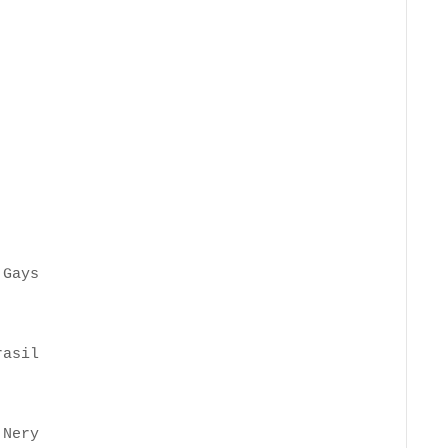
s Gays
rasil
 Nery