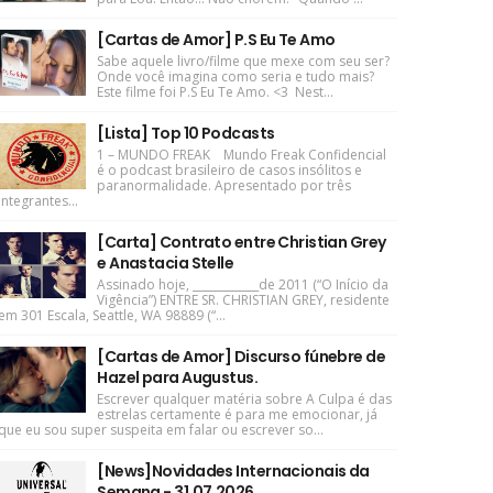
[Cartas de Amor] P.S Eu Te Amo
Sabe aquele livro/filme que mexe com seu ser?
Onde você imagina como seria e tudo mais?
Este filme foi P.S Eu Te Amo. <3 Nest...
[Lista] Top 10 Podcasts
1 – MUNDO FREAK Mundo Freak Confidencial
é o podcast brasileiro de casos insólitos e
paranormalidade. Apresentado por três
integrantes...
[Carta] Contrato entre Christian Grey
e Anastacia Stelle
Assinado hoje, ____________de 2011 (“O Início da
Vigência”) ENTRE SR. CHRISTIAN GREY, residente
em 301 Escala, Seattle, WA 98889 (“...
[Cartas de Amor] Discurso fúnebre de
Hazel para Augustus.
Escrever qualquer matéria sobre A Culpa é das
estrelas certamente é para me emocionar, já
que eu sou super suspeita em falar ou escrever so...
[News]Novidades Internacionais da
Semana - 31.07.2026