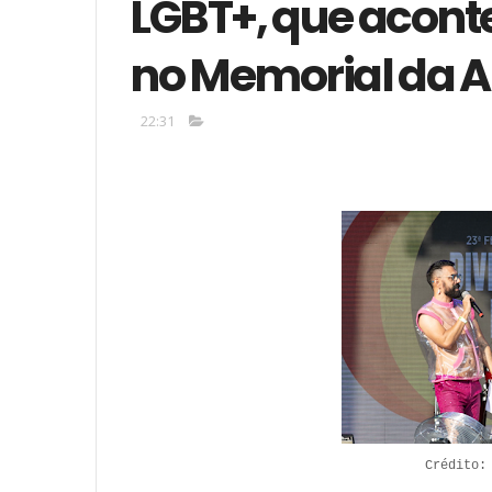
LGBT+, que aconte
no Memorial da A
22:31
Crédito: