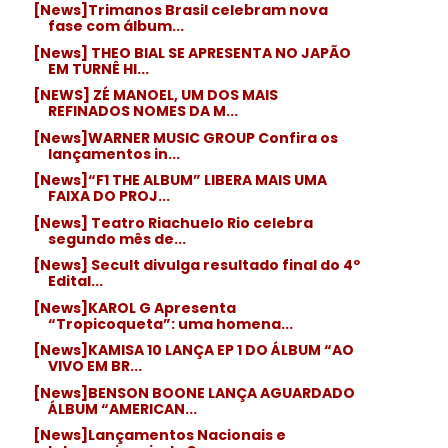
[News]Trimanos Brasil celebram nova
fase com álbum...
[News] THEO BIAL SE APRESENTA NO JAPÃO
EM TURNÊ HI...
[NEWS] ZÉ MANOEL, UM DOS MAIS
REFINADOS NOMES DA M...
[News]WARNER MUSIC GROUP Confira os
lançamentos in...
[News]“F1 THE ALBUM” LIBERA MAIS UMA
FAIXA DO PROJ...
[News] Teatro Riachuelo Rio celebra
segundo mês de...
[News] Secult divulga resultado final do 4º
Edital...
[News]KAROL G Apresenta
“Tropicoqueta”: uma homena...
[News]KAMISA 10 LANÇA EP 1 DO ÁLBUM “AO
VIVO EM BR...
[News]BENSON BOONE LANÇA AGUARDADO
ÁLBUM “AMERICAN...
[News]Lançamentos Nacionais e