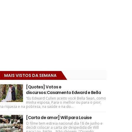
MAIS VISTOS DA SEMANA
[Quotes] Votos e
discursos:Casamento Edward e Bella
"Eu Edward Cullen aceito você Bella Swan, como
minha esposa, Para o melhor ou para o pior,
na riqueza e na pobreza, na saúde e na do...
[Carta de amor] Will para Louise
O filme tem estreia nacional dia 18 de junho e
decidi colocar a carta de despedida de Will
para Lou. Então... Não chorem. "Quando ...