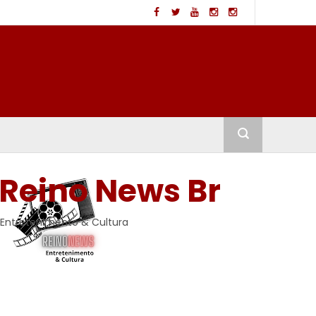
Reino News Br
Entretenimento & Cultura