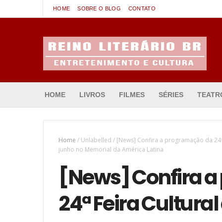
HOME
SOBRE O BLOG
CONTATO
Entretenimento & Cultura
HOME
LIVROS
FILMES
SÉRIES
TEATR
Home
/
Unlabelled
/
[News] Confira a programação da 24ª 
junho no Memorial da América Latina
[News] Confira 
24ª Feira Cultura