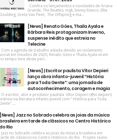
Confira os lançamentos e novidades de Ariana
Grande, The Beatles, mgk, benny blanco, Ellie
Goulding, Greta Van Fleet, The Offspring e ma...
[News] Renato Góes, Thaila Ayala e
Bárbara Reis protagonizam Inverno,
suspense inédito que estreia no
Telecine
Com a agenda de trabalho adiada devido ao isolamento
social em meados de 2020, Renato Góes e Thaila Ayala viram
no tempo livre deste perí...
[News] | Escritor paulista Vítor Depieri
lança obra infanto-juvenil “História
para Toda Gente”: uma jornada de
autoconhecimento, coragem e magia
O escritor, ator e produtor paulista Vítor Depieri (@vi.depieri)
estreia na literatura infanto-juvenil com “ História para Toda
Gente” ,...
[News] Jazz no Sobrado celebra as joias da música
brasileira em tarde de clássicos no Centro Histórico
do Rio
Jazz no Sobrado celebra as joias da música brasileira em
tarde de clássicos no Centro Histórico do Rio Projeto reúne