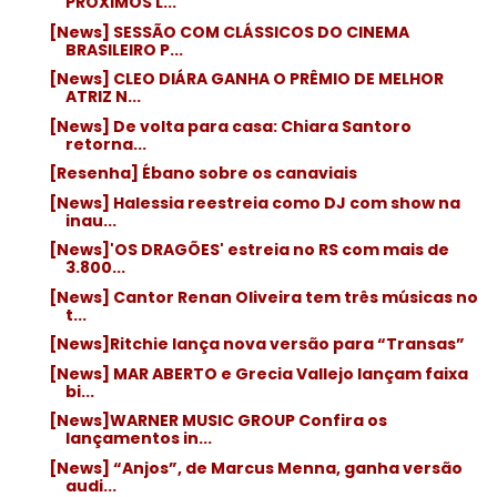
PRÓXIMOS L...
[News] SESSÃO COM CLÁSSICOS DO CINEMA
BRASILEIRO P...
[News] CLEO DIÁRA GANHA O PRÊMIO DE MELHOR
ATRIZ N...
[News] De volta para casa: Chiara Santoro
retorna...
[Resenha] Ébano sobre os canaviais
[News] Halessia reestreia como DJ com show na
inau...
[News]'OS DRAGÕES' estreia no RS com mais de
3.800...
[News] Cantor Renan Oliveira tem três músicas no
t...
[News]Ritchie lança nova versão para “Transas”
[News] MAR ABERTO e Grecia Vallejo lançam faixa
bi...
[News]WARNER MUSIC GROUP Confira os
lançamentos in...
[News] “Anjos”, de Marcus Menna, ganha versão
audi...