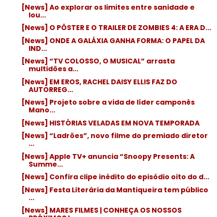
[News] Ao explorar os limites entre sanidade e
lou...
[News] O PÔSTER E O TRAILER DE ZOMBIES 4: A ERA D...
[News] ONDE A GALÁXIA GANHA FORMA: O PAPEL DA
IND...
[News] “TV COLOSSO, O MUSICAL” arrasta
multidões a...
[News] EM EROS, RACHEL DAISY ELLIS FAZ DO
AUTORREG...
[News] Projeto sobre a vida de líder camponês
Mano...
[News] HISTÓRIAS VELADAS EM NOVA TEMPORADA
[News] “Ladrões”, novo filme do premiado diretor
...
[News] Apple TV+ anuncia “Snoopy Presents: A
Summe...
[News] Confira clipe inédito do episódio oito do d...
[News] Festa Literária da Mantiqueira tem público
...
[News] MARES FILMES | CONHEÇA OS NOSSOS