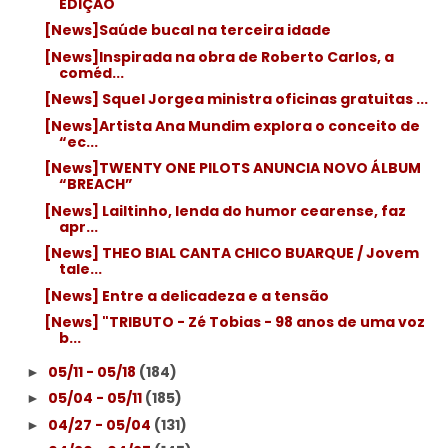
EDIÇÃO
[News]Saúde bucal na terceira idade
[News]Inspirada na obra de Roberto Carlos, a
coméd...
[News] Squel Jorgea ministra oficinas gratuitas ...
[News]Artista Ana Mundim explora o conceito de
“ec...
[News]TWENTY ONE PILOTS ANUNCIA NOVO ÁLBUM
“BREACH”
[News] Lailtinho, lenda do humor cearense, faz
apr...
[News] THEO BIAL CANTA CHICO BUARQUE / Jovem
tale...
[News] Entre a delicadeza e a tensão
[News] "TRIBUTO - Zé Tobias - 98 anos de uma voz
b...
05/11 - 05/18
(184)
►
05/04 - 05/11
(185)
►
04/27 - 05/04
(131)
►