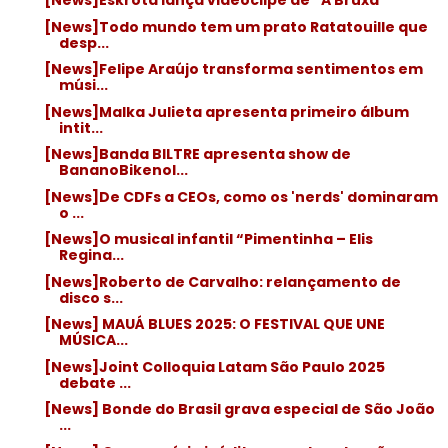
[News]Eskröta lança videoclipe de “A Bruxa”
[News]Todo mundo tem um prato Ratatouille que
desp...
[News]Felipe Araújo transforma sentimentos em
músi...
[News]Malka Julieta apresenta primeiro álbum
intit...
[News]Banda BILTRE apresenta show de
BananoBikenol...
[News]De CDFs a CEOs, como os 'nerds' dominaram
o ...
[News]O musical infantil “Pimentinha – Elis
Regina...
[News]Roberto de Carvalho: relançamento de
disco s...
[News] MAUÁ BLUES 2025: O FESTIVAL QUE UNE
MÚSICA...
[News]Joint Colloquia Latam São Paulo 2025
debate ...
[News] Bonde do Brasil grava especial de São João
...