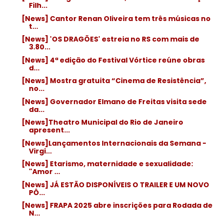
Filh...
[News] Cantor Renan Oliveira tem três músicas no
t...
[News] 'OS DRAGÕES' estreia no RS com mais de
3.80...
[News] 4ª edição do Festival Vórtice reúne obras
d...
[News] Mostra gratuita “Cinema de Resistência”,
no...
[News] Governador Elmano de Freitas visita sede
da...
[News]Theatro Municipal do Rio de Janeiro
apresent...
[News]Lançamentos Internacionais da Semana -
Virgi...
[News] Etarismo, maternidade e sexualidade:
"Amor ...
[News] JÁ ESTÃO DISPONÍVEIS O TRAILER E UM NOVO
PÔ...
[News] FRAPA 2025 abre inscrições para Rodada de
N...