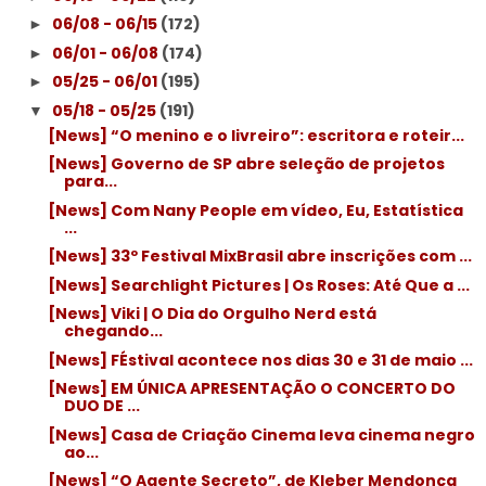
06/08 - 06/15
(172)
►
06/01 - 06/08
(174)
►
05/25 - 06/01
(195)
►
05/18 - 05/25
(191)
▼
[News] “O menino e o livreiro”: escritora e roteir...
[News] Governo de SP abre seleção de projetos
para...
[News] Com Nany People em vídeo, Eu, Estatística
...
[News] 33º Festival MixBrasil abre inscrições com ...
[News] Searchlight Pictures | Os Roses: Até Que a ...
[News] Viki | O Dia do Orgulho Nerd está
chegando...
[News] FÉstival acontece nos dias 30 e 31 de maio ...
[News] EM ÚNICA APRESENTAÇÃO O CONCERTO DO
DUO DE ...
[News] Casa de Criação Cinema leva cinema negro
ao...
[News] “O Agente Secreto”, de Kleber Mendonça