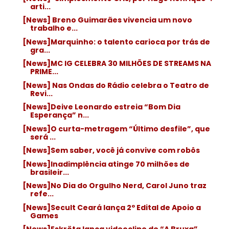
arti...
[News] Breno Guimarães vivencia um novo
trabalho e...
[News]Marquinho: o talento carioca por trás de
gra...
[News]MC IG CELEBRA 30 MILHÕES DE STREAMS NA
PRIME...
[News] Nas Ondas do Rádio celebra o Teatro de
Revi...
[News]Deive Leonardo estreia “Bom Dia
Esperança” n...
[News]O curta-metragem “Último desfile”, que
será ...
[News]Sem saber, você já convive com robôs
[News]Inadimplência atinge 70 milhões de
brasileir...
[News]No Dia do Orgulho Nerd, Carol Juno traz
refe...
[News]Secult Ceará lança 2º Edital de Apoio a
Games