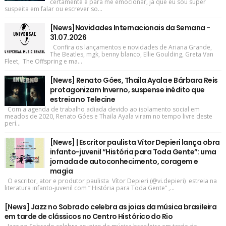
certamente é para me emocionar, já que eu sou super
suspeita em falar ou escrever so...
[News]Novidades Internacionais da Semana -
31.07.2026
Confira os lançamentos e novidades de Ariana Grande,
The Beatles, mgk, benny blanco, Ellie Goulding, Greta Van
Fleet, The Offspring e ma...
[News] Renato Góes, Thaila Ayala e Bárbara Reis
protagonizam Inverno, suspense inédito que
estreia no Telecine
Com a agenda de trabalho adiada devido ao isolamento social em
meados de 2020, Renato Góes e Thaila Ayala viram no tempo livre deste
perí...
[News] | Escritor paulista Vítor Depieri lança obra
infanto-juvenil “História para Toda Gente”: uma
jornada de autoconhecimento, coragem e
magia
O escritor, ator e produtor paulista Vítor Depieri (@vi.depieri) estreia na
literatura infanto-juvenil com “ História para Toda Gente” ,...
[News] Jazz no Sobrado celebra as joias da música brasileira
em tarde de clássicos no Centro Histórico do Rio