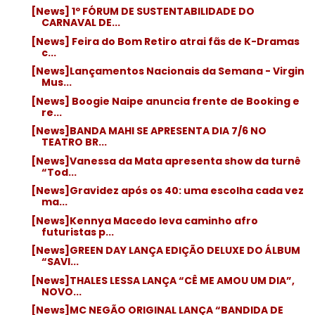
[News] 1º FÓRUM DE SUSTENTABILIDADE DO
CARNAVAL DE...
[News] Feira do Bom Retiro atrai fãs de K-Dramas
c...
[News]Lançamentos Nacionais da Semana - Virgin
Mus...
[News] Boogie Naipe anuncia frente de Booking e
re...
[News]BANDA MAHI SE APRESENTA DIA 7/6 NO
TEATRO BR...
[News]Vanessa da Mata apresenta show da turnê
“Tod...
[News]Gravidez após os 40: uma escolha cada vez
ma...
[News]Kennya Macedo leva caminho afro
futuristas p...
[News]GREEN DAY LANÇA EDIÇÃO DELUXE DO ÁLBUM
“SAVI...
[News]THALES LESSA LANÇA “CÊ ME AMOU UM DIA”,
NOVO...
[News]MC NEGÃO ORIGINAL LANÇA “BANDIDA DE