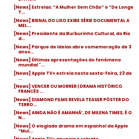
[News] Estreias: “A Mulher Sem Chão” e “De Longe
T...
[News] BIENAL DO LIXO EXIBE SÉRIE DOCUMENTAL A
MEL...
[News] Presidente da Burburinho Cultural, do Rio
d...
[News] Parque de Ideias abre comemoração de 3
anos...
[News] Últimas apresentações do fenômeno
mundial "...
[News] Apple TV+ estreia nesta sexta-feira, 23 de
...
[News] VENCER OU MORRER | DRAMA HISTÓRICO
FRANCÊS ...
[News] DIAMOND FILMS REVELA TEASER PÔSTER DO
TERRO...
[News] AINDA NÃO É AMANHÃ’, DE MILENA TIMES, É O
N...
[News] O elogiado drama em espanhol da Apple
“Mul...