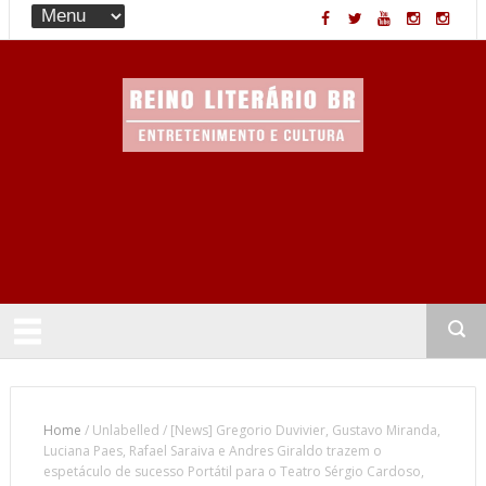
Entretenimento & Cultura
Home
/
Unlabelled
/
[News] Gregorio Duvivier, Gustavo Miranda,
Luciana Paes, Rafael Saraiva e Andres Giraldo trazem o
espetáculo de sucesso Portátil para o Teatro Sérgio Cardoso,