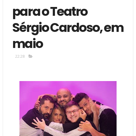
para o Teatro
Sérgio Cardoso, em
maio
22:28