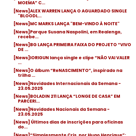
MOEMA” C...
[News]ALEX WARREN LANÇA O AGUARDADO SINGLE
"BLOODL...
[News]MC MARKS LANÇA "BEM-VINDO À NOITE"
[News]Parque Susana Naspolini, em Realengo,
recebe...
[News]BG LANÇA PRIMEIRA FAIXA DO PROJETO “VIVO
DE ...
[News]IORIGUN lança single e clipe “NÃO VAI VALER
...
[News]O álbum “ReNASCIMENTO”, inspirado na
trilha ...
[News]Novidades Internacionais da Semana -
23.05.2025
[News]BOLADIN 211 LANÇA “LONGE DE CASA” EM
PARCERI...
[News]Novidades Nacionais da Semana -
23.05.2025
[News] Últimos dias de inscrições para oficinas
do...
[News]“Simplesmente Cris, por Hugo Henrique”: