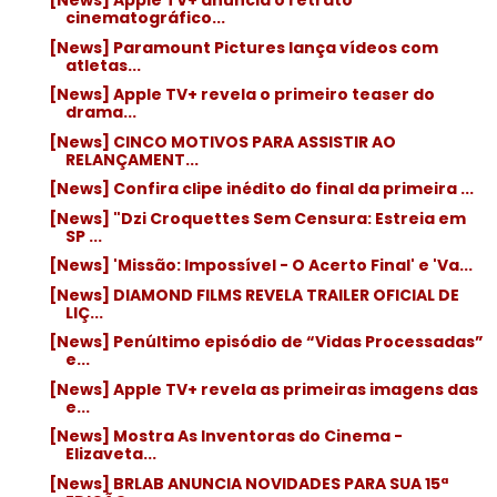
[News] Apple TV+ anuncia o retrato
cinematográfico...
[News] Paramount Pictures lança vídeos com
atletas...
[News] Apple TV+ revela o primeiro teaser do
drama...
[News] CINCO MOTIVOS PARA ASSISTIR AO
RELANÇAMENT...
[News] Confira clipe inédito do final da primeira ...
[News] "Dzi Croquettes Sem Censura: Estreia em
SP ...
[News] 'Missão: Impossível - O Acerto Final' e 'Va...
[News] DIAMOND FILMS REVELA TRAILER OFICIAL DE
LIÇ...
[News] Penúltimo episódio de “Vidas Processadas”
e...
[News] Apple TV+ revela as primeiras imagens das
e...
[News] Mostra As Inventoras do Cinema -
Elizaveta...
[News] BRLAB ANUNCIA NOVIDADES PARA SUA 15ª