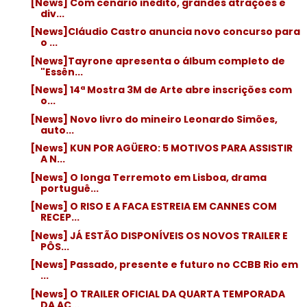
[News] Com cenário inédito, grandes atrações e
div...
[News]Cláudio Castro anuncia novo concurso para
o ...
[News]Tayrone apresenta o álbum completo de
"Essên...
[News] 14ª Mostra 3M de Arte abre inscrições com
o...
[News] Novo livro do mineiro Leonardo Simões,
auto...
[News] KUN POR AGÜERO: 5 MOTIVOS PARA ASSISTIR
A N...
[News] O longa Terremoto em Lisboa, drama
portuguê...
[News] O RISO E A FACA ESTREIA EM CANNES COM
RECEP...
[News] JÁ ESTÃO DISPONÍVEIS OS NOVOS TRAILER E
PÔS...
[News] Passado, presente e futuro no CCBB Rio em
...
[News] O TRAILER OFICIAL DA QUARTA TEMPORADA
DA AC...