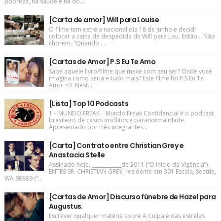
pobreza, na saúde e na do...
[Carta de amor] Will para Louise
O filme tem estreia nacional dia 18 de junho e decidi
colocar a carta de despedida de Will para Lou. Então... Não
chorem. "Quando ...
[Cartas de Amor] P.S Eu Te Amo
Sabe aquele livro/filme que mexe com seu ser? Onde você
imagina como seria e tudo mais? Este filme foi P.S Eu Te
Amo. <3 Nest...
[Lista] Top 10 Podcasts
1 – MUNDO FREAK Mundo Freak Confidencial é o podcast
brasileiro de casos insólitos e paranormalidade.
Apresentado por três integrantes...
[Carta] Contrato entre Christian Grey e
Anastacia Stelle
Assinado hoje, ____________de 2011 (“O Início da Vigência”)
ENTRE SR. CHRISTIAN GREY, residente em 301 Escala, Seattle,
WA 98889 (“...
[Cartas de Amor] Discurso fúnebre de Hazel para
Augustus.
Escrever qualquer matéria sobre A Culpa é das estrelas